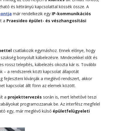
ható és kétirányú kapcsolattal kössék össze. A
pontja
már rendelkezik egy
IP-kommunikációs
ot a
Praesideo épület- és vészhangosítási
nettel
csatlakozik egymáshoz. Ennek előnye, hogy
s szükség bonyolult kábelezésre. Mindezekkel időt és
es rossz telepítés, kábelezés okozta kár is. További
ak – a rendszerek közti kapcsolat állapotát
g fejleszteni kívánják a meglévő rendszert, akkor
t kapcsolat állt fönn az elemek között.
ít a
projekttervezés
során is, mert lehetővé teszi
 szabályokat programozzanak be. Az interfész megfelel
ható egy, már meglévő külső
épületfelügyeleti