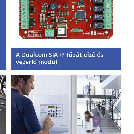
A Dualcom SIA IP tűzátjelző és
vezérlő modul