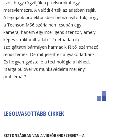
szól, hogy rögzítjük a pixelsorokat egy
merevlemezre. A valódi érték az adatban rejlik.
A legújabb projektünkben bebizonyítottuk, hogy
a Techson MS6 széria nem csupán egy
kamera, hanem egy intelligens szenzor, amely
képes strukturált adatot (metaadatot)
szolgáltatni bármilyen harmadik féltől származó
rendszernek. De mit jelent ez a gyakorlatban?
És hogyan győzte le a technológia a hírhedt
"sárga pulóver vs munkavédelmi mellény"
problémát?
LEGOLVASOTTABB CIKKEK
BIZTONSÁGBAN VAN A VIDEÓRENDSZERED? – A