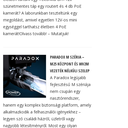
szünetmentes táp egy routert és 4 db PoE
kamerát? A laborunkban teszteltünk egy
megoldást, amivel egyetlen 12V-os mini
egységgel tarthatsz életben 4 PoE
kamerát!Olvass tovább! – Mutatjuk!
PARADOX M SZÉRIA –
M25 KÖZPONT ÉS WV2M
VEZETÉK NÉLKÜLI SZELEP
A Paradox legújabb
fejlesztésű M szériája
nem csupán egy
riasztórendszer,
hanem egy komplex biztonsági platform, amely
alkalmazkodik a felhasználói igényekhez –
legyen szó családi házról, üzletről vagy
nagyobb létesítményről. Most egy olyan