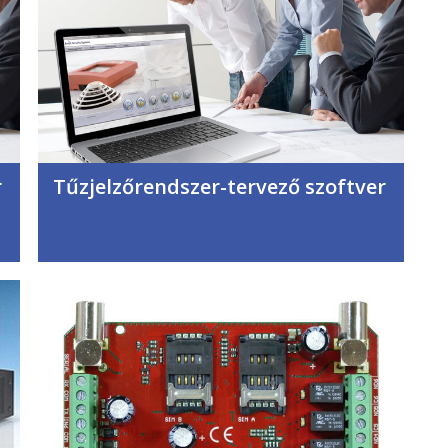
r
Tűzjelzőrendszer-tervező szoftver