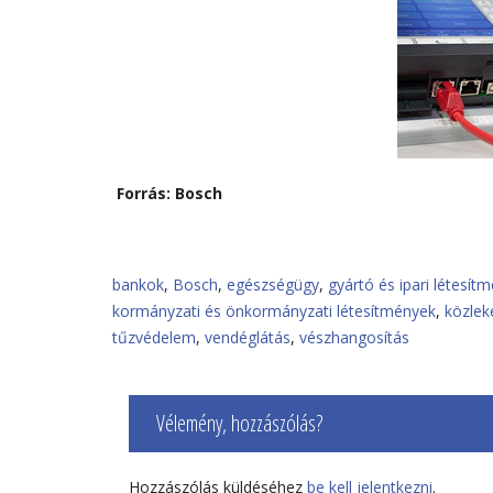
Forrás: Bosch
bankok
,
Bosch
,
egészségügy
,
gyártó és ipari létesít
kormányzati és önkormányzati létesítmények
,
közlek
tűzvédelem
,
vendéglátás
,
vészhangosítás
Vélemény, hozzászólás?
Hozzászólás küldéséhez
be kell jelentkezni
.