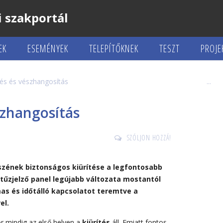
 szakportál
EK
ESEMÉNYEK
TELEPÍTŐKNEK
TESZT
PROJE
zés és vészhangosítás
észhangosítás
SZÓLJON HOZZÁ!
szének biztonságos kiürítése a legfontosabb
tűzjelző panel legújabb változata mostantól
as és időtálló kapcsolatot teremtve a
el.
or mindig az első helyen a
kiürítés
áll. Emiatt fontos,