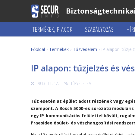
Biztonságtechnikai
TERMÉKEK, PIACOK
SZABÁLYOZÁS
HÍR
Főoldal
Termékek
Tűzvédelem
IP alapon: tűzjel
IP alapon: tűzjelzés és v
2013. 11. 12.
TŰZVÉDELEM
Tűz esetén az épület adott részének vagy egé
szempont. A Bosch 5000-es sorozatú moduláris 
egy IP-kommunikációs felülettel bővült, rugalm
Praesideo épület- és vészhangosítási rendszerr
Ha a tűz evakuálási területet vagy épületet érint, akk