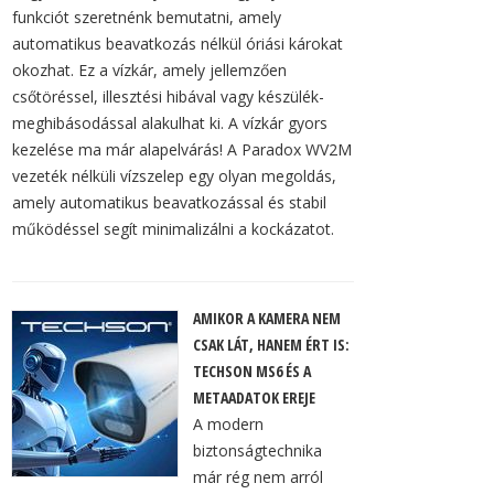
funkciót szeretnénk bemutatni, amely
automatikus beavatkozás nélkül óriási károkat
okozhat. Ez a vízkár, amely jellemzően
csőtöréssel, illesztési hibával vagy készülék-
meghibásodással alakulhat ki. A vízkár gyors
kezelése ma már alapelvárás! A Paradox WV2M
vezeték nélküli vízszelep egy olyan megoldás,
amely automatikus beavatkozással és stabil
működéssel segít minimalizálni a kockázatot.
AMIKOR A KAMERA NEM
CSAK LÁT, HANEM ÉRT IS:
TECHSON MS6 ÉS A
METAADATOK EREJE
A modern
biztonságtechnika
már rég nem arról