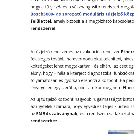
hogy a tűzjelző- és a vészhangosító rendszert megbíz
Bosch5000- as sorozatú moduláris tűzjelző köz
felülettel,
amely biztosítja a megbízható kapcsolat
rendszerrel.
A tűzjelző rendszer és az evakuációs rendszer
Ether
felesleges további hardvermodulokat telepíteni, ninc
költségeket lehet megtakarítani, és elhárul az esetleg
előny, hogy – hála a kiterjedt diagnosztikai funkciókn
folyamatosan és gyorsan ellenőrzi a központ. Ha pedi
lényegesen egyszerűbb, mint amikor még nem Etherne
Az új tűzjelző központ nagyobb rugalmasságot biztos
az ügyfelek számára, hogy egyedi és teljes kiürítési
az
EN 54 szabványnak,
és a rendszer csatlakoztat
rendszerhez
is.