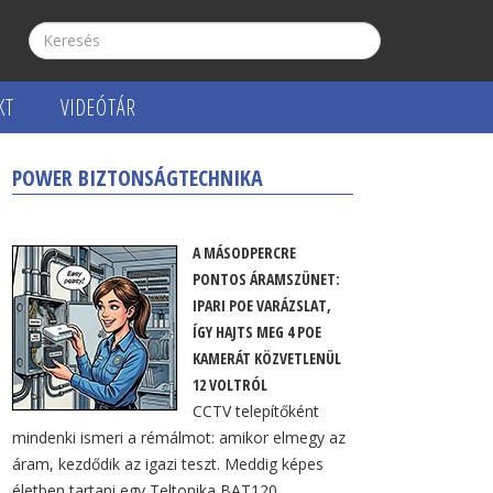
KT
VIDEÓTÁR
POWER BIZTONSÁGTECHNIKA
A MÁSODPERCRE
PONTOS ÁRAMSZÜNET:
IPARI POE VARÁZSLAT,
ÍGY HAJTS MEG 4 POE
KAMERÁT KÖZVETLENÜL
12 VOLTRÓL
CCTV telepítőként
mindenki ismeri a rémálmot: amikor elmegy az
áram, kezdődik az igazi teszt. Meddig képes
életben tartani egy Teltonika BAT120