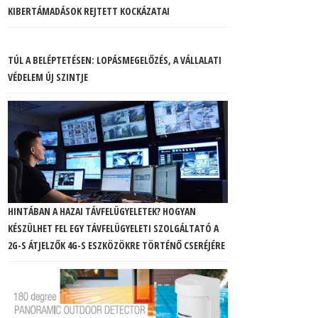
KIBERTÁMADÁSOK REJTETT KOCKÁZATAI
TÚL A BELÉPTETÉSEN: LOPÁSMEGELŐZÉS, A VÁLLALATI
VÉDELEM ÚJ SZINTJE
HINTÁBAN A HAZAI TÁVFELÜGYELETEK? HOGYAN
KÉSZÜLHET FEL EGY TÁVFELÜGYELETI SZOLGÁLTATÓ A
2G-S ÁTJELZŐK 4G-S ESZKÖZÖKRE TÖRTÉNŐ CSERÉJÉRE