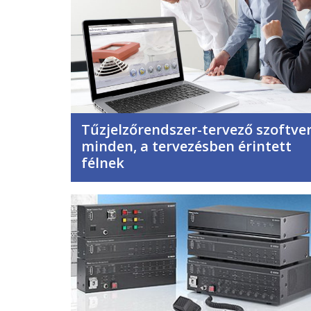
Tűzjelzőrendszer-tervező szoftve
minden, a tervezésben érintett
félnek