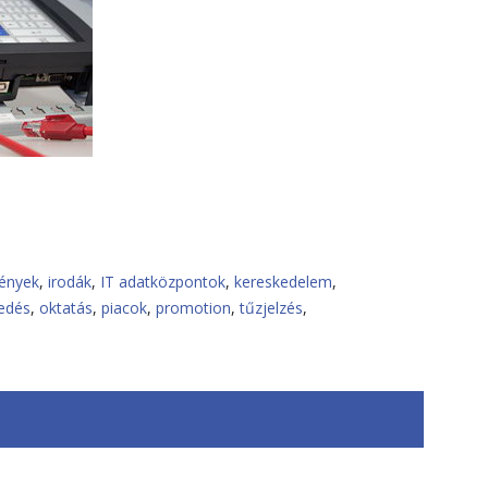
mények
,
irodák
,
IT adatközpontok
,
kereskedelem
,
edés
,
oktatás
,
piacok
,
promotion
,
tűzjelzés
,