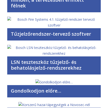
félnek
Tűzjelzőrendszer-tervező szoftver
LSN teszteszköz tűzjelző- és
behatolásjelző-rendszerekhez
Gondolkodjon előre…