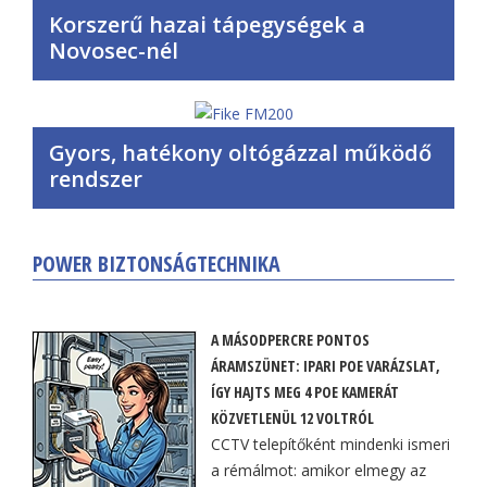
Korszerű hazai tápegységek a
Novosec-nél
Gyors, hatékony oltógázzal működő
rendszer
POWER BIZTONSÁGTECHNIKA
A MÁSODPERCRE PONTOS
ÁRAMSZÜNET: IPARI POE VARÁZSLAT,
ÍGY HAJTS MEG 4 POE KAMERÁT
KÖZVETLENÜL 12 VOLTRÓL
CCTV telepítőként mindenki ismeri
a rémálmot: amikor elmegy az