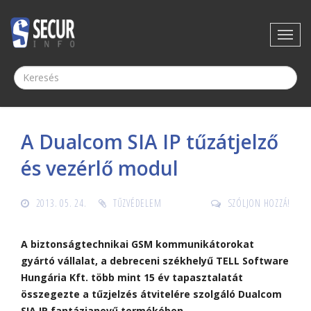
A Dualcom SIA IP tűzátjelző
és vezérlő modul
2013. 05. 24.
TŰZVÉDELEM
SZÓLJON HOZZÁ!
A biztonságtechnikai GSM kommunikátorokat
gyártó vállalat, a debreceni székhelyű TELL Software
Hungária Kft. több mint 15 év tapasztalatát
összegezte a tűzjelzés átvitelére szolgáló Dualcom
SIA IP fantázianevű termékében.