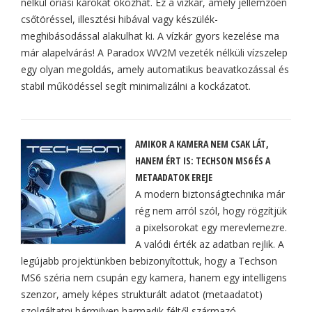
nélkül óriási károkat okozhat. Ez a vízkár, amely jellemzően
csőtöréssel, illesztési hibával vagy készülék-
meghibásodással alakulhat ki. A vízkár gyors kezelése ma
már alapelvárás! A Paradox WV2M vezeték nélküli vízszelep
egy olyan megoldás, amely automatikus beavatkozással és
stabil működéssel segít minimalizálni a kockázatot.
AMIKOR A KAMERA NEM CSAK LÁT,
HANEM ÉRT IS: TECHSON MS6 ÉS A
METAADATOK EREJE
A modern biztonságtechnika már
rég nem arról szól, hogy rögzítjük
a pixelsorokat egy merevlemezre.
A valódi érték az adatban rejlik. A
legújabb projektünkben bebizonyítottuk, hogy a Techson
MS6 széria nem csupán egy kamera, hanem egy intelligens
szenzor, amely képes strukturált adatot (metaadatot)
szolgáltatni bármilyen harmadik féltől származó