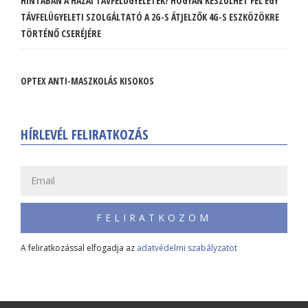
HINTÁBAN A HAZAI TÁVFELÜGYELETEK? HOGYAN KÉSZÜLHET FEL EGY
TÁVFELÜGYELETI SZOLGÁLTATÓ A 2G-S ÁTJELZŐK 4G-S ESZKÖZÖKRE
TÖRTÉNŐ CSERÉJÉRE
OPTEX ANTI-MASZKOLÁS KISOKOS
HÍRLEVÉL FELIRATKOZÁS
FELIRATKOZOM
A feliratkozással elfogadja az
adatvédelmi szabályzatot