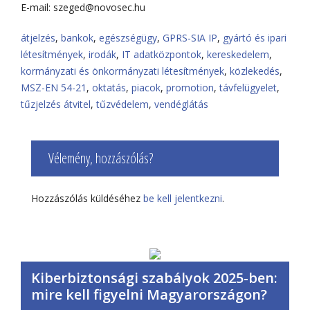
E-mail: szeged@novosec.hu
átjelzés
,
bankok
,
egészségügy
,
GPRS-SIA IP
,
gyártó és ipari
létesítmények
,
irodák
,
IT adatközpontok
,
kereskedelem
,
kormányzati és önkormányzati létesítmények
,
közlekedés
,
MSZ-EN 54-21
,
oktatás
,
piacok
,
promotion
,
távfelügyelet
,
tűzjelzés átvitel
,
tűzvédelem
,
vendéglátás
Vélemény, hozzászólás?
Hozzászólás küldéséhez
be kell jelentkezni
.
Kiberbiztonsági szabályok 2025-ben:
mire kell figyelni Magyarországon?