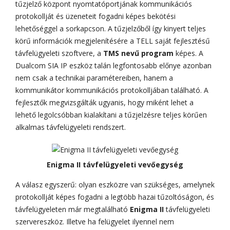
tűzjelző központ nyomtatóportjának kommunikációs
protokollját és üzeneteit fogadni képes bekötési
lehetőséggel a sorkapcson. A tűzjelzőből így kinyert teljes
körű információk megjelenítésére a TELL saját fejlesztésű
távfelügyeleti szoftvere, a
TMS nevű program
képes. A
Dualcom SIA IP eszköz talán legfontosabb előnye azonban
nem csak a technikai paramétereiben, hanem a
kommunikátor kommunikációs protokolljában található. A
fejlesztők megvizsgálták ugyanis, hogy miként lehet a
lehető legolcsóbban kialakítani a tűzjelzésre teljes körűen
alkalmas távfelügyeleti rendszert.
Enigma II távfelügyeleti vevőegység
A válasz egyszerű: olyan eszközre van szükséges, amelynek
protokollját képes fogadni a legtöbb hazai tűzoltóságon, és
távfelügyeleten már megtalálható
Enigma II
távfelügyeleti
szervereszköz. Illetve ha felügyelet ilyennel nem