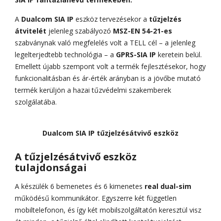
A
Dualcom SIA IP
eszköz tervezésekor a
tűzjelzés
átvitelét
jelenleg szabályozó
MSZ-EN 54-21-es
szabványnak való megfelelés volt a TELL cél – a jelenleg
legelterjedtebb technológia – a
GPRS-SIA IP
keretein belül.
Emellett újabb szempont volt a termék fejlesztésekor, hogy
funkcionalitásban és ár-érték arányban is a jövőbe mutató
termék kerüljön a hazai tűzvédelmi szakemberek
szolgálatába.
Dualcom SIA IP
tűzjelzésátvivő eszköz
A tűzjelzésátvivő eszköz
tulajdonságai
A készülék 6 bemenetes és 6 kimenetes
real dual-sim
működésű kommunikátor. Egyszerre két független
mobiltelefonon, és így két mobilszolgáltatón keresztül visz