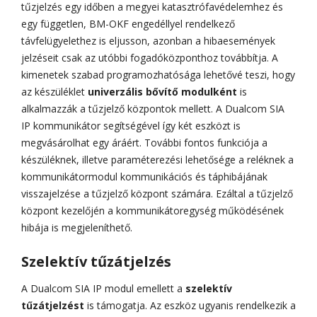
tűzjelzés egy időben a megyei katasztrófavédelemhez és
egy független, BM-OKF engedéllyel rendelkező
távfelügyelethez is eljusson, azonban a hibaesemények
jelzéseit csak az utóbbi fogadóközponthoz továbbítja. A
kimenetek szabad programozhatósága lehetővé teszi, hogy
az készüléklet
univerzális bővítő modulként
is
alkalmazzák a tűzjelző központok mellett. A Dualcom SIA
IP kommunikátor segítségével így két eszközt
is
megvásárolhat egy áráért. További fontos funkciója a
készüléknek, illetve paraméterezési lehetősége a reléknek a
kommunikátormodul kommunikációs és táphibájának
visszajelzése a tűzjelző központ számára. Ezáltal a tűzjelző
központ kezelőjén a kommunikátoregység működésének
hibája is megjeleníthető.
Szelektív tűzátjelzés
A Dualcom SIA IP modul emellett a
szelektív
tűzátjelzést
is támogatja. Az eszköz ugyanis rendelkezik a