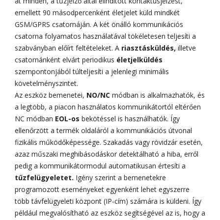
át minden, a tűzjelző által elindított kontaktusjelzést,
emellett 90 másodpercenként életjelet küld mindkét
GSM/GPRS csatornáján. A két önálló kommunikációs
csatorna folyamatos használatával tökéletesen teljesíti a
szabványban előírt feltételeket. A
riasztásküldés,
illetve
csatornánként elvárt periodikus
életjelküldés
szempontonjából túlteljesíti a jelenlegi minimális
követelményszintet.
Az eszköz bemenetei,
NO/NC
módban is alkalmazhatók, és
a legtöbb, a piacon használatos kommunikátortól eltérően
NC módban
EOL-os
bekötéssel is használhatók. Így
ellenőrzött a termék oldaláról a kommunikációs útvonal
fizikális működőképessége. Szakadás vagy rövidzár esetén,
azaz műszaki meghibásodáskor detektálható a hiba, erről
pedig a kommunikátormodul automatikusan értesíti a
tűzfelügyeletet.
Igény szerint a bemenetekre
programozott eseményeket egyenként lehet egyszerre
több távfelügyeleti központ (IP-cím) számára is küldeni. Így
például megvalósítható az eszköz segítségével az is, hogy a