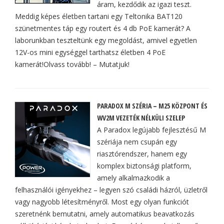
áram, kezdődik az igazi teszt.
Meddig képes életben tartani egy Teltonika BAT120
szünetmentes táp egy routert és 4 db PoE kamerát? A
laborunkban teszteltünk egy megoldást, amivel egyetlen
12V-os mini egységgel tarthatsz életben 4 PoE
kamerát!Olvass tovább! – Mutatjuk!
PARADOX M SZÉRIA – M25 KÖZPONT ÉS
WV2M VEZETÉK NÉLKÜLI SZELEP
A Paradox legújabb fejlesztésű M
szériája nem csupán egy
riasztórendszer, hanem egy
komplex biztonsági platform,
amely alkalmazkodik a
felhasználói igényekhez – legyen szó családi házról, üzletről
vagy nagyobb létesítményről. Most egy olyan funkciót
szeretnénk bemutatni, amely automatikus beavatkozás