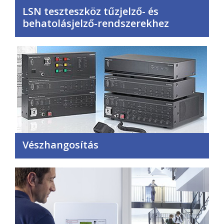
LSN teszteszköz tűzjelző- és
behatolásjelző-rendszerekhez
Vészhangosítás