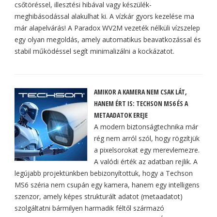
csőtöréssel, illesztési hibával vagy készülék-
meghibásodással alakulhat ki. A vízkár gyors kezelése ma
már alapelvárás! A Paradox WV2M vezeték nélküli vízszelep
egy olyan megoldás, amely automatikus beavatkozással és
stabil működéssel segít minimalizálni a kockázatot.
AMIKOR A KAMERA NEM CSAK LÁT,
HANEM ÉRT IS: TECHSON MS6 ÉS A
METAADATOK EREJE
A modern biztonságtechnika már
rég nem arról szól, hogy rögzítjük
a pixelsorokat egy merevlemezre.
A valódi érték az adatban rejlik. A
legújabb projektünkben bebizonyítottuk, hogy a Techson
MS6 széria nem csupán egy kamera, hanem egy intelligens
szenzor, amely képes strukturált adatot (metaadatot)
szolgáltatni bármilyen harmadik féltől származó