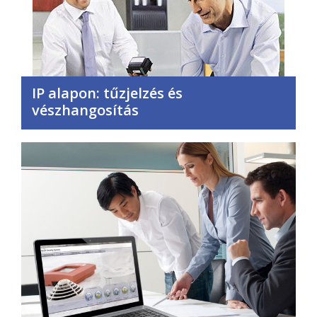
IP alapon: tűzjelzés és
vészhangosítás