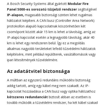
A Bosch Security Systems által gyártott
Modular Fire
Panel 5000-es sorozatú tűzjelző rendszer
segítségével
IP-alapon,
magasabb biztonsági szinten lehet rugalmas
hálózatot kiépíteni. A CAN busz (Controller Area Network)
protokollon alapuló kapcsolatnak köszönhetően két
csomópont között akár 15 km is lehet a távolság, amíg az
IP-alapú kapcsolat esetén a legnagyobb távolság, akár 40
km is lehet egy rendszeren belül. Így ez a megoldás
alkalmas nagyobb területeket lefedő tűzvédelmi hálózatok
kiépítésére, mint például repülőterek, vasútállomások vagy
ipari létesítmények tűzvédelmére.
Az adatátvitel biztonsága
A múltban az egyszerű redundáns működési biztonság
addig tartott, amíg egy kábel meg nem szakadt. Az IP-
kapcsolat hozzáadása a CAN busz vagy optika hálózathoz
kétszeres redundanciát
biztosít abban az esetben is
tovább működik a tűzvédelmi rendszer, ha két kábel szakad