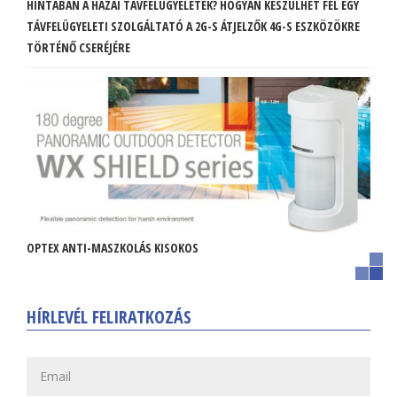
HINTÁBAN A HAZAI TÁVFELÜGYELETEK? HOGYAN KÉSZÜLHET FEL EGY
TÁVFELÜGYELETI SZOLGÁLTATÓ A 2G-S ÁTJELZŐK 4G-S ESZKÖZÖKRE
TÖRTÉNŐ CSERÉJÉRE
OPTEX ANTI-MASZKOLÁS KISOKOS
HÍRLEVÉL FELIRATKOZÁS