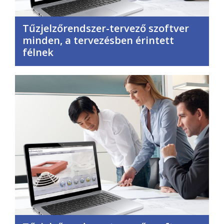
Tűzjelzőrendszer-tervező szoftver
minden, a tervezésben érintett
félnek