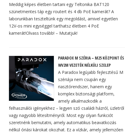
Meddig képes életben tartani egy Teltonika BAT120
szünetmentes táp egy routert és 4 db PoE kamerát? A
laborunkban teszteltünk egy megoldást, amivel egyetlen
12V-os mini egységgel tarthatsz életben 4 PoE
kamerát!Olvass tovább! – Mutatjuk!
PARADOX M SZÉRIA – M25 KÖZPONT ÉS
WV2M VEZETÉK NÉLKÜLI SZELEP
A Paradox legújabb fejlesztésű M
szériája nem csupán egy
riasztórendszer, hanem egy
komplex biztonsági platform,
amely alkalmazkodik a
felhasználói igényekhez – legyen szó családi házról, üzletről
vagy nagyobb létesítményről. Most egy olyan funkciót
szeretnénk bemutatni, amely automatikus beavatkozás
nélkül óriási károkat okozhat. Ez a vízkár, amely jellemzően