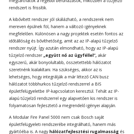
megtarthatók a régebbi beruházások, miközben a tűzjelző
rendszert is frissítik.
A kibővített rendszer jól skálázható, a rendszerek nem
mereven épülnek föl, hanem a változó igényeknek
megfelelően. Különösen a nagy projektek esetén fontos az
időtállóság és bővíthetőség, amit az az IP-alapú tűzjelző
rendszer nyújt. Így azután elmondható, hogy az IP-alapú
tűzjelző rendszer
„együtt nő az ügyféllel”,
akár
egyszerű, akár bonyolultabb, összetettebb hálózatot
szeretnénk kialakítani. Ha szükséges, akkor az is
lehetséges, hogy integrálják a már létező CAN busz
hálózatot többhurkos tűzjelző rendszerrel a BIS
épületfelügyeletbe IP-kapcsolaton keresztül. Tehát az IP-
alapú tűzjelző rendszerrel egy alapvetően kis rendszer is
folyamatosan fejlesztető a megrendelő igényei alapján.
A Modular Fire Panel 5000 nem csak Bosch saját
épületfelügyeleti rendszerébe integrálható, hanem más
gyártóéba is. A nagy
hálózatfejlesztési rugalmasság
és