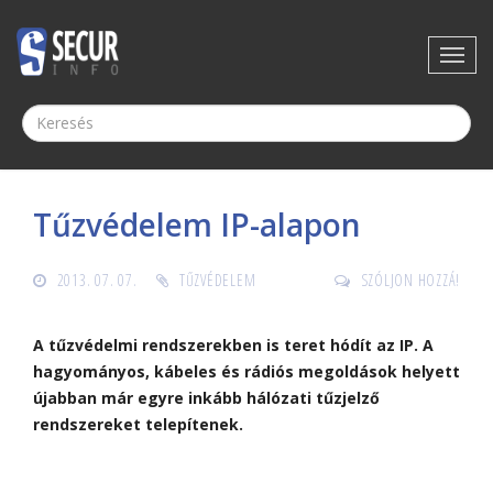
Tűzvédelem IP-alapon
2013. 07. 07.
TŰZVÉDELEM
SZÓLJON HOZZÁ!
A tűzvédelmi rendszerekben is teret hódít az IP. A
hagyományos, kábeles és rádiós megoldások helyett
újabban már egyre inkább hálózati tűzjelző
rendszereket telepítenek.