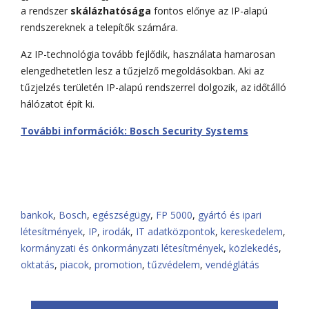
a rendszer
skálázhatósága
fontos előnye az IP-alapú
rendszereknek a telepítők számára.
Az IP-technológia tovább fejlődik, használata hamarosan
elengedhetetlen lesz a tűzjelző megoldásokban. Aki az
tűzjelzés területén IP-alapú rendszerrel dolgozik, az időtálló
hálózatot épít ki.
További információk: Bosch Security Systems
bankok
,
Bosch
,
egészségügy
,
FP 5000
,
gyártó és ipari
létesítmények
,
IP
,
irodák
,
IT adatközpontok
,
kereskedelem
,
kormányzati és önkormányzati létesítmények
,
közlekedés
,
oktatás
,
piacok
,
promotion
,
tűzvédelem
,
vendéglátás