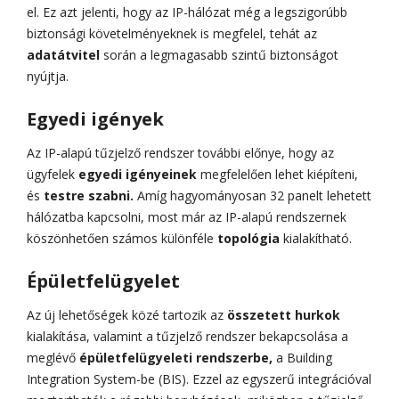
el. Ez azt jelenti, hogy az IP-hálózat még a legszigorúbb
biztonsági követelményeknek is megfelel, tehát az
adatátvitel
során a legmagasabb szintű biztonságot
nyújtja.
Egyedi igények
Az IP-alapú tűzjelző rendszer további előnye, hogy az
ügyfelek
egyedi igényeinek
megfelelően lehet kiépíteni,
és
testre szabni.
Amíg hagyományosan 32 panelt lehetett
hálózatba kapcsolni, most már az IP-alapú rendszernek
köszönhetően számos különféle
topológia
kialakítható.
Épületfelügyelet
Az új lehetőségek közé tartozik az
összetett hurkok
kialakítása, valamint a tűzjelző rendszer bekapcsolása a
meglévő
épületfelügyeleti rendszerbe,
a Building
Integration System-be (BIS). Ezzel az egyszerű integrációval