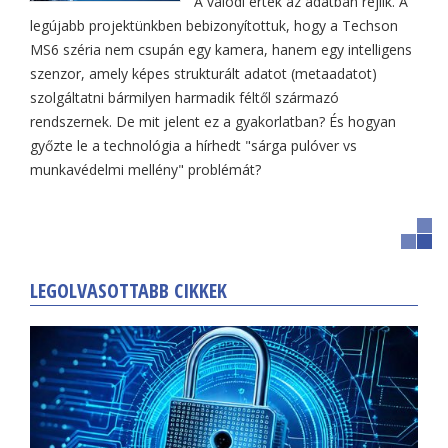
A valódi érték az adatban rejlik. A
legújabb projektünkben bebizonyítottuk, hogy a Techson
MS6 széria nem csupán egy kamera, hanem egy intelligens
szenzor, amely képes strukturált adatot (metaadatot)
szolgáltatni bármilyen harmadik féltől származó
rendszernek. De mit jelent ez a gyakorlatban? És hogyan
győzte le a technológia a hírhedt "sárga pulóver vs
munkavédelmi mellény" problémát?
LEGOLVASOTTABB CIKKEK