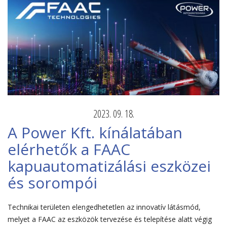
2023. 09. 18.
A Power Kft. kínálatában
elérhetők a FAAC
kapuautomatizálási eszközei
és sorompói
Technikai területen elengedhetetlen az innovatív látásmód,
melyet a FAAC az eszközök tervezése és telepítése alatt végig