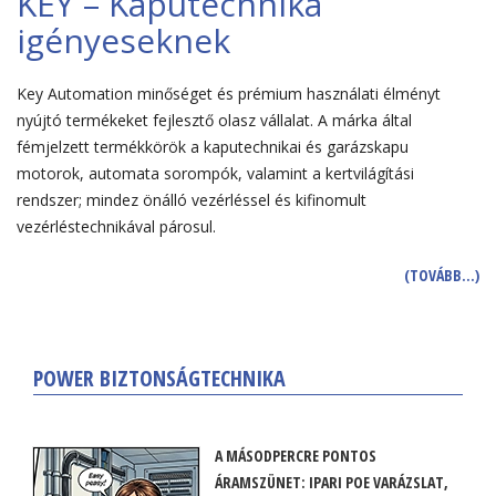
KEY – Kaputechnika
igényeseknek
Key Automation minőséget és prémium használati élményt
nyújtó termékeket fejlesztő olasz vállalat. A márka által
fémjelzett termékkörök a kaputechnikai és garázskapu
motorok, automata sorompók, valamint a kertvilágítási
rendszer; mindez önálló vezérléssel és kifinomult
vezérléstechnikával párosul.
(TOVÁBB…)
POWER BIZTONSÁGTECHNIKA
A MÁSODPERCRE PONTOS
ÁRAMSZÜNET: IPARI POE VARÁZSLAT,