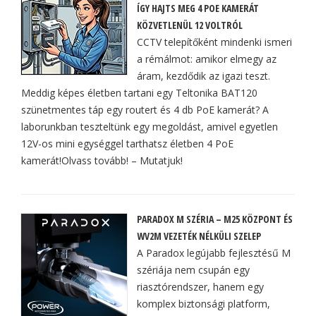
ÍGY HAJTS MEG 4 POE KAMERÁT
KÖZVETLENÜL 12 VOLTRÓL
CCTV telepítőként mindenki ismeri
a rémálmot: amikor elmegy az
áram, kezdődik az igazi teszt.
Meddig képes életben tartani egy Teltonika BAT120
szünetmentes táp egy routert és 4 db PoE kamerát? A
laborunkban teszteltünk egy megoldást, amivel egyetlen
12V-os mini egységgel tarthatsz életben 4 PoE
kamerát!Olvass tovább! – Mutatjuk!
PARADOX M SZÉRIA – M25 KÖZPONT ÉS
WV2M VEZETÉK NÉLKÜLI SZELEP
A Paradox legújabb fejlesztésű M
szériája nem csupán egy
riasztórendszer, hanem egy
komplex biztonsági platform,