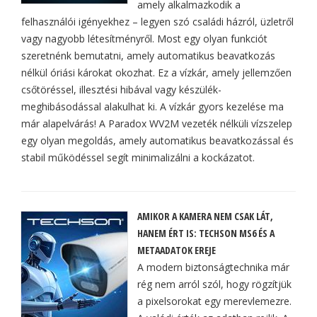
amely alkalmazkodik a
felhasználói igényekhez – legyen szó családi házról, üzletről
vagy nagyobb létesítményről. Most egy olyan funkciót
szeretnénk bemutatni, amely automatikus beavatkozás
nélkül óriási károkat okozhat. Ez a vízkár, amely jellemzően
csőtöréssel, illesztési hibával vagy készülék-
meghibásodással alakulhat ki. A vízkár gyors kezelése ma
már alapelvárás! A Paradox WV2M vezeték nélküli vízszelep
egy olyan megoldás, amely automatikus beavatkozással és
stabil működéssel segít minimalizálni a kockázatot.
AMIKOR A KAMERA NEM CSAK LÁT,
HANEM ÉRT IS: TECHSON MS6 ÉS A
METAADATOK EREJE
A modern biztonságtechnika már
rég nem arról szól, hogy rögzítjük
a pixelsorokat egy merevlemezre.