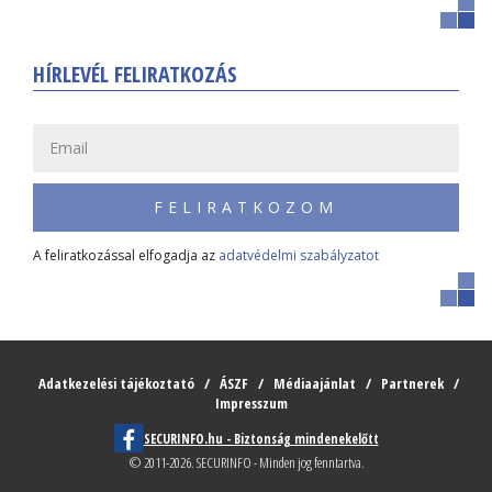
HÍRLEVÉL FELIRATKOZÁS
FELIRATKOZOM
A feliratkozással elfogadja az
adatvédelmi szabályzatot
Adatkezelési tájékoztató
ÁSZF
Médiaajánlat
Partnerek
Impresszum
SECURINFO.hu - Biztonság mindenekelőtt
© 2011-2026. SECURINFO - Minden jog fenntartva.