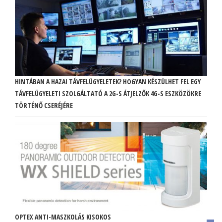
HINTÁBAN A HAZAI TÁVFELÜGYELETEK? HOGYAN KÉSZÜLHET FEL EGY
TÁVFELÜGYELETI SZOLGÁLTATÓ A 2G-S ÁTJELZŐK 4G-S ESZKÖZÖKRE
TÖRTÉNŐ CSERÉJÉRE
OPTEX ANTI-MASZKOLÁS KISOKOS