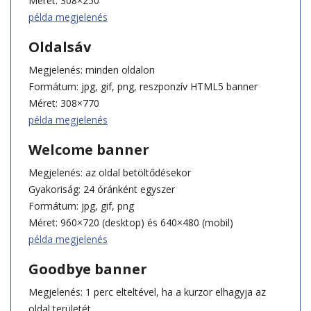
Méret: 308×250
példa megjelenés
Oldalsáv
Megjelenés: minden oldalon
Formátum: jpg, gif, png, reszponzív HTML5 banner
Méret: 308×770
példa megjelenés
Welcome banner
Megjelenés: az oldal betöltődésekor
Gyakoriság: 24 óránként egyszer
Formátum: jpg, gif, png
Méret: 960×720 (desktop) és 640×480 (mobil)
példa megjelenés
Goodbye banner
Megjelenés: 1 perc elteltével, ha a kurzor elhagyja az
oldal területét