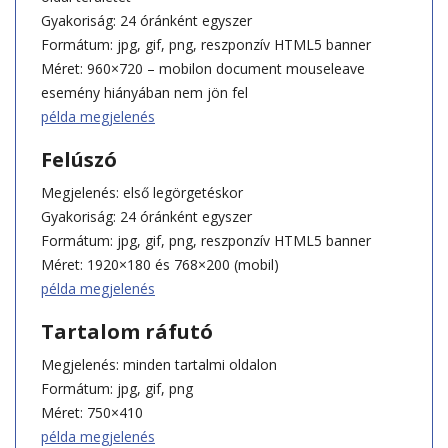
Gyakoriság: 24 óránként egyszer
Formátum: jpg, gif, png, reszponzív HTML5 banner
Méret: 960×720 – mobilon document mouseleave
esemény hiányában nem jön fel
példa megjelenés
Felúszó
Megjelenés: első legörgetéskor
Gyakoriság: 24 óránként egyszer
Formátum: jpg, gif, png, reszponzív HTML5 banner
Méret: 1920×180 és 768×200 (mobil)
példa megjelenés
Tartalom ráfutó
Megjelenés: minden tartalmi oldalon
Formátum: jpg, gif, png
Méret: 750×410
példa megjelenés