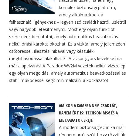
riasztórendszer, hanem egy
komplex biztonsági platform,
amely alkalmazkodik a
felhasználói igényekhez – legyen szó családi házról, üzletről
vagy nagyobb létesítményről. Most egy olyan funkciót
szeretnénk bemutatni, amely automatikus beavatkozás
nélkül óriási károkat okozhat. Ez a vízkár, amely jellemzően
csőtöréssel, illesztési hibával vagy készülék-
meghibásodással alakulhat ki. A vízkár gyors kezelése ma
már alapelvárás! A Paradox WV2M vezeték nélküli vízszelep
egy olyan megoldás, amely automatikus beavatkozással és
stabil működéssel segít minimalizálni a kockázatot.
AMIKOR A KAMERA NEM CSAK LÁT,
HANEM ÉRT IS: TECHSON MS6 ÉS A
METAADATOK EREJE
A modern biztonságtechnika már
rég nem arról szól, hogy rögzítjük