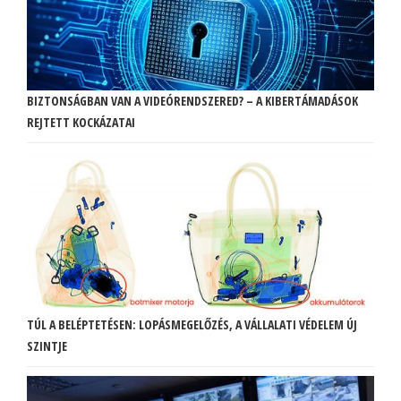
BIZTONSÁGBAN VAN A VIDEÓRENDSZERED? – A KIBERTÁMADÁSOK
REJTETT KOCKÁZATAI
TÚL A BELÉPTETÉSEN: LOPÁSMEGELŐZÉS, A VÁLLALATI VÉDELEM ÚJ
SZINTJE