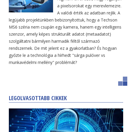
a pixelsorokat egy merevlemezre.
A valódi érték az adatban rejlik. A
legújabb projektünkben bebizonyítottuk, hogy a Techson
MS6 széria nem csupán egy kamera, hanem egy intelligens
szenzor, amely képes strukturált adatot (metaadatot)
szolgáltatni bármilyen harmadik féltől származó
rendszernek. De mit jelent ez a gyakorlatban? És hogyan
győzte le a technológia a hírhedt "sárga pulóver vs
munkavédelmi mellény" problémát?
LEGOLVASOTTABB CIKKEK