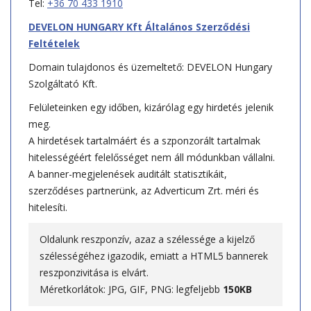
Tel:
+36 70 433 1910
DEVELON HUNGARY Kft Általános Szerződési
Feltételek
Domain tulajdonos és üzemeltető: DEVELON Hungary
Szolgáltató Kft.
Felületeinken egy időben, kizárólag egy hirdetés jelenik
meg.
A hirdetések tartalmáért és a szponzorált tartalmak
hitelességéért felelősséget nem áll módunkban vállalni.
A banner-megjelenések auditált statisztikáit,
szerződéses partnerünk, az Adverticum Zrt. méri és
hitelesíti.
Oldalunk reszponzív, azaz a szélessége a kijelző
szélességéhez igazodik, emiatt a HTML5 bannerek
reszponzivitása is elvárt.
Méretkorlátok: JPG, GIF, PNG: legfeljebb
150KB