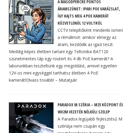
A MÁSODPERCRE PONTOS
ÁRAMSZÜNET: IPARI POE VARÁZSLAT,
ÍGY HAJTS MEG 4 POE KAMERÁT
KÖZVETLENÜL 12 VOLTRÓL
CCTV telepítőként mindenki ismeri
a rémálmot: amikor elmegy az
áram, kezdődik az igazi teszt.
Meddig képes életben tartani egy Teltonika BAT120
szünetmentes táp egy routert és 4 db PoE kamerát? A
laborunkban teszteltünk egy megoldást, amivel egyetlen
12V-os mini egységgel tarthatsz életben 4 PoE
kamerát!Olvass tovább! – Mutatjuk!
PARADOX M SZÉRIA – M25 KÖZPONT ÉS
WV2M VEZETÉK NÉLKÜLI SZELEP
A Paradox legújabb fejlesztésű M
szériája nem csupán egy