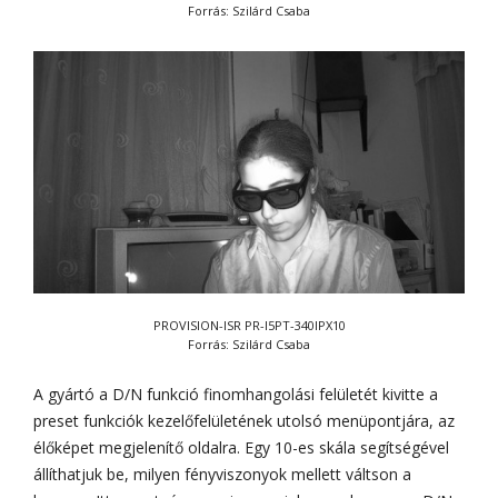
Forrás: Szilárd Csaba
PROVISION-ISR PR-I5PT-340IPX10
Forrás: Szilárd Csaba
A gyártó a D/N funkció finomhangolási felületét kivitte a
preset funkciók kezelőfelületének utolsó menüpontjára, az
élőképet megjelenítő oldalra. Egy 10-es skála segítségével
állíthatjuk be, milyen fényviszonyok mellett váltson a