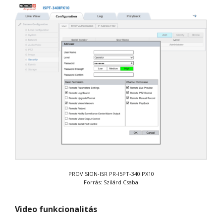
PROVISION-ISR PR-I5PT-340IPX10
Forrás: Szilárd Csaba
Vid
eo funkcionalitás