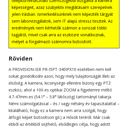
telepítő/felhasználó szemszögéből vizsgálva a kamera
képességeit, azaz szubjektív meglátásaim szerepelnek
jelen írásban. Ismerkedésünknek nem képezték tárgyát
sem laborvizsgálatok, sem IT alapú stressz tesztek. Az
eredmények nem kérhetők számon a sorozat többi
tagjától, mivel csak arra az eszközre vonatkoznak,
melyet a forgalmazó számomra biztosított.
Röviden
A PROVISION-ISR PR-I5PT-340IPX10 esetében nem kell
sokat gondolkodni azon, hogy mely tulajdonságát illeti az
elsőség. A kamera, kicsinysége ellenére bizony egy PTZ
eszköz, ahol a 10X-es optikai ZOOM a figyelemre méltó
4.7-47mm-es (54.1° – 5.8° látószög) tartományt takarja.
Némi számolgatással – és / vagy néhány év tapasztalattal –
kitalálható, hogy ez a kamera nem arra szolgál, hogy
átfogó képet biztosítson (pl.) a Hősök teréről. Már csak
ebből az értékből sejthető, elsődleges célja, hogy adott