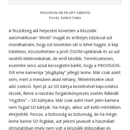
PROVISION-ISR PR-I5PT-340IPX10
Forrás: Szilárd Csaba
A feszültség alá helyezést követően a készülék
automatikusan “élesíti” magát és erőteljes túlzással azt
mondhatnám, hogy ezt követően ott is lehet hagyni. A kép
tökéletes, köszönhetően a profi ZOOM optikának és az azt
vezérlő elektronikának, de erről később. Természetesen,
eszembe sincs azzal kecsegtetni bárkit, hogy a PROVISION-
ISR eme kamerája “plug&play” jellegű lenne. Már csak azért
sem, mert a menüben akad néhány, félreértésekre okot
adó szekció. Ilyen pl. az SD kártya kezelésével kapcsolatos
részek, illetve a riasztási forgatókönyvezés esetén felkínált
“rögzítés” – SD kártyára. Már csak azért mert jelen kamera
nem fogad SD kártyát. Ha mégis, akkor azt kellő mértékben
elrejtették. Persze, a biztonság az biztonság, de ha mégis
lenne benne SD foglalat, azt jelezni javasolt a használati
útmutatóban (mely nem volt a készülék dobozában és