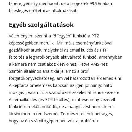
fehéregyensúly menüpont, de a projektek 99.9%-ában
felesleges erőltetni az alkalmazását.
Egyéb szolgáltatások
Véleményem szerint a fő “egyéb” funkció a PTZ
képességekben merül ki. Minimális eseményfunkcióval
gazdálkodhatunk, melyeknél az email küldés és FTP
feltöltés a leghatékonyabb aktiválható funkció, amennyiben
a kamera nem csatlakozik NVR-hez, illetve VMS-hez.
Szintén általános analitikai jellemző a profi
forgatókönyvezhetőség, amivel határozottan érdemes élni.
A képtartalomelemzés kapcsán az igen jól hangolható
mozgás-, valamint a szabotázsérzékelés áll rendelkezésre.
Az emailküldés (és FTP felöltés), mint esemény-vezérelt
funkció remekül működik, de a hangjelzést nem sikerült
kicsiholnom a rendszerből. Természetesen lehetséges,
hogy az én számítógépemben volt a probléma.