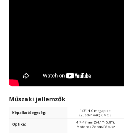
Műszaki jellemzők
1/3”, 4.0 megapixel
Képalkotóegység:
(2560×1440) CMOS
4.7-47mm (54.1°- 5.8°),
Optika:
Motoros Zoom/Fókusz