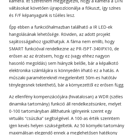
kamera. Itt szeretném megjegyezni, hogy a kamera a D/N
váltásokat követően újrapozícionálja a fókuszt, így színes
és F/F képanyagunk is tűéles lesz.
Épp ebben a funkcióhalmazban található a IR LED-ek
hangolásának lehetősége. Röviden, az adott projekt
sajátosságaihoz igazíthatjuk. A fáma nem említi, hogy
SMART funkcióval rendelkezne az PR-I5PT-340IPX10, de
erősen az az érzésem, hogy ez (vagy ehhez nagyon
hasonló megoldás) sem hiányzik belőle, bár a képalkotó
elektronika számlájára is könnyedén írható ez a hatás. A
műszaki paramétereknél megjelenített 50m-es hatótáv
ténylegesnek tekinthető, bár a környezettől ez erősen függ.
Az ellenfény kompenzációjára (hivatalosan) a WDR (széles
dinamika tartomány) funkció áll rendelkezésünkre, melyet
0-100 tartományban állíthatunk igényeink szerint egy
virtuális “csúszka” segítségével. A 100-as érték szerintem
igen kevés helyen szükségeltetik. Az 50 környéki tartomány
maximálisan elegendő ennek a meglehetősen hatékony