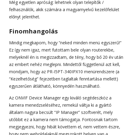
Még egyetlen apróság: lehetnek olyan telepítők /
felhasználók, akik számára a magyarnyelvű kezelőfelület
előnyt jelenthet.
Finomhangolás
Mindig megkapom, hogy “neked minden menü egyszerű!”
Ez így nem igaz, mert futottam bele olyan routerekbe,
melyeknél én is megizzadtam, de tény, hogy bő 20 év után
az embert nehéz meglepni. Mindettől függetlenül azt kell,
mondjam, hogy az PR-I5PT-340IPX10 menürendszere (a
“Kezelhetőség” fejezetben taglaltak fenntartása mellett)
egyszerűen átlátható, könnyedén használható.
Az ONVIF Device Manager egy kiváló segédeszköz a
kamera menedzseléséhez, remekül váltja ki a gyártó
általam nagyra becsült “IP Manager” szoftverét, mely
utóbbit ez a kamera nem támogatja. Fontosnak tartom
megjegyezni, hogy hibát követtem el, nem vettem észre,
hogy nem weboldalaknál megszokott helyen van a