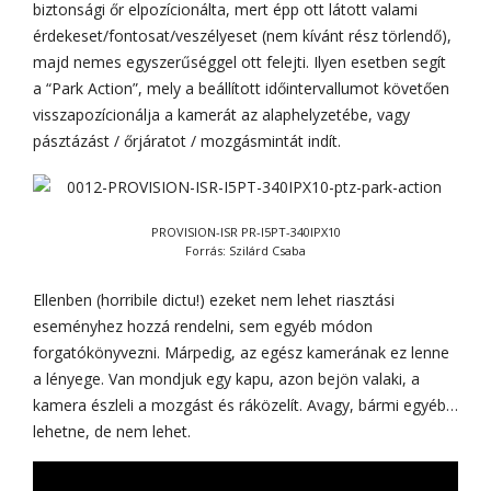
biztonsági őr elpozícionálta, mert épp ott látott valami
érdekeset/fontosat/veszélyeset (nem kívánt rész törlendő),
majd nemes egyszerűséggel ott felejti. Ilyen esetben segít
a “Park Action”, mely a beállított időintervallumot követően
visszapozícionálja a kamerát az alaphelyzetébe, vagy
pásztázást / őrjáratot / mozgásmintát indít.
PROVISION-ISR PR-I5PT-340IPX10
Forrás: Szilárd Csaba
Ellenben (horribile dictu!) ezeket nem lehet riasztási
eseményhez hozzá rendelni, sem egyéb módon
forgatókönyvezni. Márpedig, az egész kamerának ez lenne
a lényege. Van mondjuk egy kapu, azon bejön valaki, a
kamera észleli a mozgást és ráközelít. Avagy, bármi egyéb…
lehetne, de nem lehet.