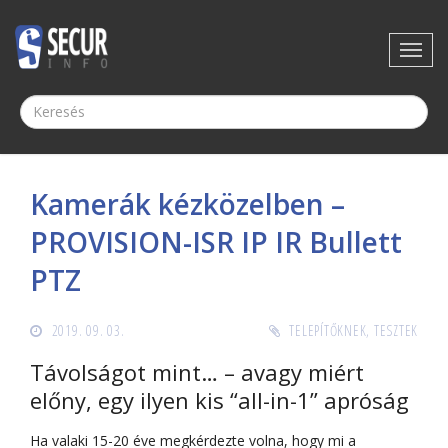
Kamerák kézközelben –
PROVISION-ISR IP IR Bullett
PTZ
2019. 09. 03.
TELEPÍTŐKNEK
,
TESZTEK
Távolságot mint… – avagy miért
előny, egy ilyen kis “all-in-1” apróság
Ha valaki 15-20 éve megkérdezte volna, hogy mi a