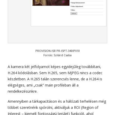
PROVISION-ISR PR-I5PT-340IPX10
Forrás: Szilárd Csaba
A kamera két jelfolyamot képes egyidejűleg továbbítani,
H.264 kódolásban. Sem H.265, sem MJPEG nincs a codec
készletben. A H.265 talán szerencsés lenne, de a H.264 is
elégséges, ami „csak” main profileban áll a
rendelkezésünkre.
Amennyiben a tárkapacitáson és a hálózati terhelésen még
többet szeretnénk spórolni, aktiváljuk a ROI (Region of
Interest – kiemelt fontosságú terület) funkciót, ahol