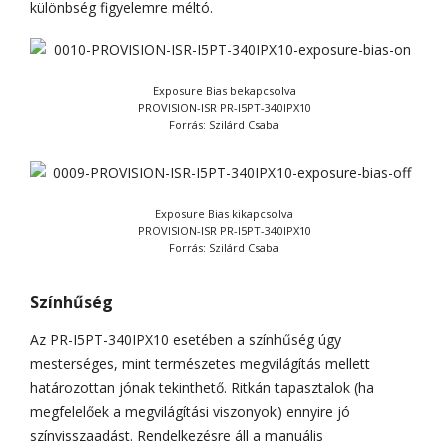
különbség figyelemre méltó.
Exposure Bias bekapcsolva
PROVISION-ISR PR-I5PT-340IPX10
Forrás: Szilárd Csaba
Exposure Bias kikapcsolva
PROVISION-ISR PR-I5PT-340IPX10
Forrás: Szilárd Csaba
Színhűség
Az PR-I5PT-340IPX10 esetében a színhűség úgy
mesterséges, mint természetes megvilágítás mellett
határozottan jónak tekinthető. Ritkán tapasztalok (ha
megfelelőek a megvilágítási viszonyok) ennyire jó
színvisszaadást. Rendelkezésre áll a manuális