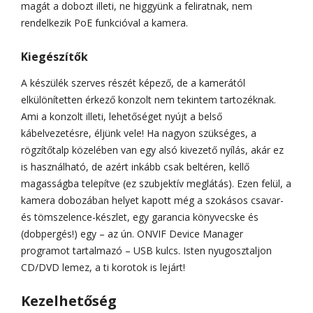
magát a dobozt illeti, ne higgyünk a feliratnak, nem
rendelkezik PoE funkcióval a kamera.
Kiegészítők
A készülék szerves részét képező, de a kamerától
elkülönítetten érkező konzolt nem tekintem tartozéknak.
Ami a konzolt illeti, lehetőséget nyújt a belső
kábelvezetésre, éljünk vele! Ha nagyon szükséges, a
rögzítőtalp közelében van egy alsó kivezető nyílás, akár ez
is használható, de azért inkább csak beltéren, kellő
magasságba telepítve (ez szubjektív meglátás). Ezen felül, a
kamera dobozában helyet kapott még a szokásos csavar-
és tömszelence-készlet, egy garancia könyvecske és
(dobpergés!) egy – az ún. ONVIF Device Manager
programot tartalmazó – USB kulcs. Isten nyugosztaljon
CD/DVD lemez, a ti korotok is lejárt!
Kezelhetőség