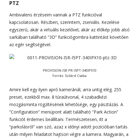
PTZ
Ambivalens érzéseim vannak a PTZ funkcióval
kapcsolatosan. Részben, szerintem, zseniális. Kezelése
egyszerű, akár a virtuális kezelővel, akár az élőkép jobb alsó
sarkában található “3D” funkciógombra kattintást követően
az egér segítségével.
PROVISION-ISR PR-I5PT-340IPX10
Forrás: Szilárd Csaba
Amire kell egy ilyen apró kameránál, arra untig elég. 255
preset, ezekből max. 8 túraútvonal, 4 szabadkézi
mozgásminta rögzítésének lehetősége, egy pásztázás. A
“Configuration” menüpont alatt található “Park Action”
funkciót érdemes beállítani. Természetesen, itt a
“parkolásról” van szó, azaz x időnyi adott pozícióban tartás
után milyen feladatot hajtson végre a kamera. Magyarán, a