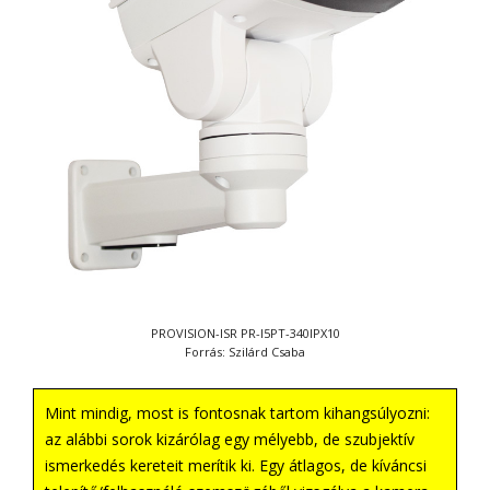
PROVISION-ISR PR-I5PT-340IPX10
Forrás: Szilárd Csaba
Mint mindig, most is fontosnak tartom kihangsúlyozni:
az alábbi sorok kizárólag egy mélyebb, de szubjektív
ismerkedés kereteit merítik ki. Egy átlagos, de kíváncsi