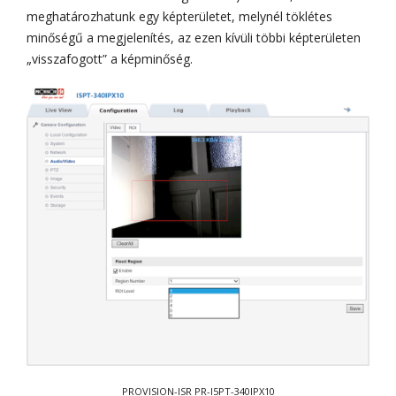
meghatározhatunk egy képterületet, melynél töklétes
minőségű a megjelenítés, az ezen kívüli többi képterületen
„visszafogott” a képminőség.
PROVISION-ISR PR-I5PT-340IPX10