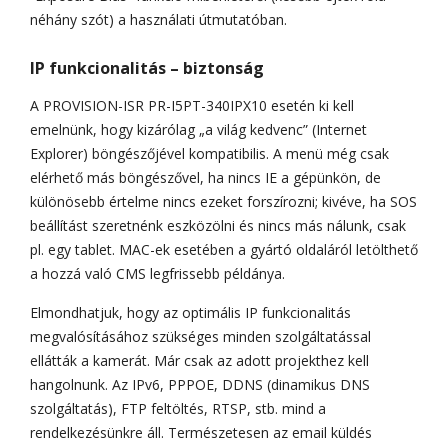
néhány szót) a használati útmutatóban.
IP funkcionalitás – biztonság
A PROVISION-ISR PR-I5PT-340IPX10 esetén ki kell
emelnünk, hogy kizárólag „a világ kedvenc” (Internet
Explorer) böngészőjével kompatibilis. A menü még csak
elérhető más böngészővel, ha nincs IE a gépünkön, de
különösebb értelme nincs ezeket forszírozni; kivéve, ha SOS
beállítást szeretnénk eszközölni és nincs más nálunk, csak
pl. egy tablet. MAC-ek esetében a gyártó oldaláról letölthető
a hozzá való CMS legfrissebb példánya.
Elmondhatjuk, hogy az optimális IP funkcionalitás
megvalósításához szükséges minden szolgáltatással
ellátták a kamerát. Már csak az adott projekthez kell
hangolnunk. Az IPv6, PPPOE, DDNS (dinamikus DNS
szolgáltatás), FTP feltöltés, RTSP, stb. mind a
rendelkezésünkre áll. Természetesen az email küldés