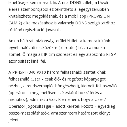
lehetősége sem maradt ki. Ami a DDNS-t illeti, a távoli
elérés szempontjából ez tekinthető a legegyszerűbben
kivitelezhető megoldásnak, és a mobil app (PROVISION
CAM 2) alkalmazásához is valamely DDNS szolgáltatóhoz
történő regisztráció javasolt.
Ami a hálózati biztonság területét illet, a kamera inkább
egyéb hálózati eszközökre (pl. router) bízza a munka
zömét. Ő maga az IP cím szűrését és egy alapszintű RTSP
azonosítást kínál fel.
A PR-I5PT-340IPX10 három felhasználói szintet kínál:
felhasználó (User – csak élő- és rögzített képanyagot
nézhet, a rendszernaplót böngészheti), kiemelt felhasználó
(operátor – meglehetősen széleskörű hozzáférés a
menühöz), adminisztrátor. Kiemelném, hogy a User /
Operátor jogosultságai – adott keretek között – egyedileg
össze-mazsolázhatók, ami szerintem határozott előnyt
jelent.