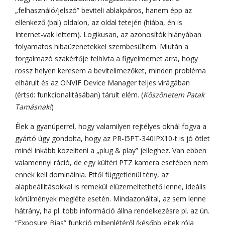
„felhasználó/jelszó” beviteli ablakpáros, hanem épp az
ellenkező (bal) oldalon, az oldal tetején (hiába, én is
Internet-vak lettem). Logikusan, az azonosítók hiányában
folyamatos hibaüzenetekkel szembesültem. Miután a
forgalmazó szakértője felhívta a figyelmemet arra, hogy
rossz helyen keresem a bevitelimezőket, minden probléma
elhárult és az ONVIF Device Manager teljes virágában
(értsd: funkcionalitásában) tárult elém. (
Köszönetem Patak
Tamásnak!
)
Élek a gyanúperrel, hogy valamilyen rejtélyes oknál fogva a
gyártó úgy gondolta, hogy az PR-I5PT-340IPX10-t is jó ötlet
minél inkább közelíteni a „plug & play” jelleghez. Van ebben
valamennyi ráció, de egy kültéri PTZ kamera esetében nem
ennek kell dominálnia. Ettől függetlenül tény, az
alapbeállításokkal is remekül elüzemeltethető lenne, ideális
körülmények megléte esetén. Mindazonáltal, az sem lenne
hátrány, ha pl. több információ állna rendelkezésre pl. az ún.
“Exposure Bias” funkció mibenlétéről (később ejtek róla