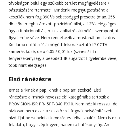
távolságon belül egy szűkebb terület megfigyelésére /
pásztázására “termett”. Mindenki megnyugtatására: a
készülék nem fog 390°/s sebességgel presetre (max. 255
db előre meghatározott pozícióra) állni, a 12°/s elégséges
úgy a funkcionalitás, mint az alkatrészkímélés szempontjait
figyelembe véve. Nem rendelkezik a mostanában divatos
Xn darab nullát a “0,” mögött felsorakoztató IP CCTV
kamerák közé, de a 0,05 / 0,01 lux (színes / f-f)
fényérzékenység, a beépített IR sugárzót figyelembe véve,
több mint elégséges.
Első ránézésre
Ismét a “kinek a pap, kinek a paplan” szekció. Első
ránézésre a “minek nevezzelek” kategóriába tartozik a
PROVISION-ISR PR-I5PT-340IPX10. Nem néz ki rosszul, de
biztosan nem ezzel az eszközzel fognak belsőépítészeti
nívódíjat bezsebelni a tervezők és felhasználók. Nem is ez a
feladata, hogy szép legyen, hanem a hatékonyság. Ami