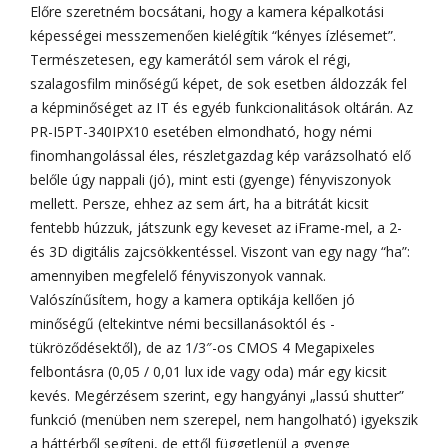
Előre szeretném bocsátani, hogy a kamera képalkotási
képességei messzemenően kielégítik “kényes ízlésemet”.
Természetesen, egy kamerától sem várok el régi,
szalagosfilm minőségű képet, de sok esetben áldozzák fel
a képminőséget az IT és egyéb funkcionalitások oltárán. Az
PR-I5PT-340IPX10 esetében elmondható, hogy némi
finomhangolással éles, részletgazdag kép varázsolható elő
belőle úgy nappali (jó), mint esti (gyenge) fényviszonyok
mellett. Persze, ehhez az sem árt, ha a bitrátát kicsit
fentebb húzzuk, játszunk egy keveset az iFrame-mel, a 2-
és 3D digitális zajcsökkentéssel. Viszont van egy nagy “ha”:
amennyiben megfelelő fényviszonyok vannak.
Valószínűsítem, hogy a kamera optikája kellően jó
minőségű (eltekintve némi becsillanásoktól és -
tükröződésektől), de az 1/3″-os CMOS 4 Megapixeles
felbontásra (0,05 / 0,01 lux ide vagy oda) már egy kicsit
kevés. Megérzésem szerint, egy hangyányi „lassú shutter”
funkció (menüben nem szerepel, nem hangolható) igyekszik
a háttérből segíteni, de ettől függetlenül a gyenge