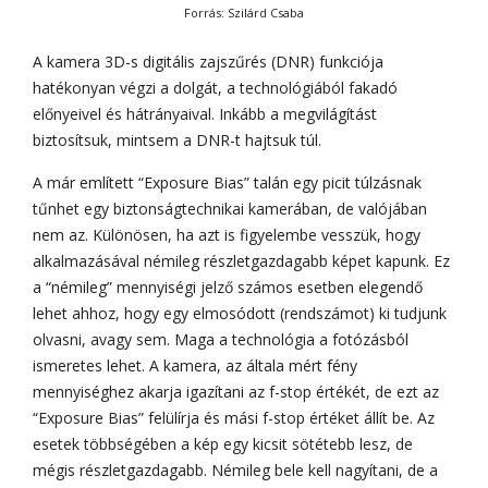
Forrás: Szilárd Csaba
A kamera 3D-s digitális zajszűrés (DNR) funkciója
hatékonyan végzi a dolgát, a technológiából fakadó
előnyeivel és hátrányaival. Inkább a megvilágítást
biztosítsuk, mintsem a DNR-t hajtsuk túl.
A már említett “Exposure Bias” talán egy picit túlzásnak
tűnhet egy biztonságtechnikai kamerában, de valójában
nem az. Különösen, ha azt is figyelembe vesszük, hogy
alkalmazásával némileg részletgazdagabb képet kapunk. Ez
a “némileg” mennyiségi jelző számos esetben elegendő
lehet ahhoz, hogy egy elmosódott (rendszámot) ki tudjunk
olvasni, avagy sem. Maga a technológia a fotózásból
ismeretes lehet. A kamera, az általa mért fény
mennyiséghez akarja igazítani az f-stop értékét, de ezt az
“Exposure Bias” felülírja és mási f-stop értéket állít be. Az
esetek többségében a kép egy kicsit sötétebb lesz, de
mégis részletgazdagabb. Némileg bele kell nagyítani, de a