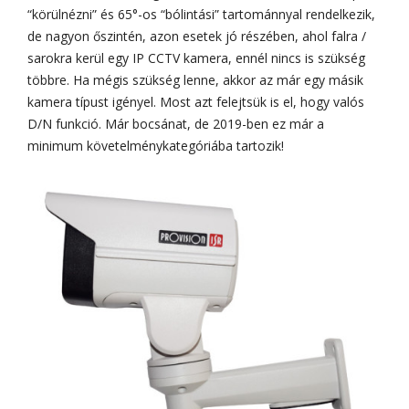
“körülnézni” és 65°-os “bólintási” tartománnyal rendelkezik,
de nagyon őszintén, azon esetek jó részében, ahol falra /
sarokra kerül egy IP CCTV kamera, ennél nincs is szükség
többre. Ha mégis szükség lenne, akkor az már egy másik
kamera típust igényel. Most azt felejtsük is el, hogy valós
D/N funkció. Már bocsánat, de 2019-ben ez már a
minimum követelménykategóriába tartozik!