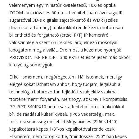
véleményem egy miniatűr kivitelezésű, 10X-es optikai
ZOOM funkcióval és 50m-es, beépített hatótávolságú IR
sugárzóval 3D-s digitális zajcsökkentő és WDR (széles
dinamika tartomány) funkciókkal rendelkező, motorosan
billenthető és forgatható (értsd: P/T) IP kameráról,
valószínűleg a szent őrülteknek járó, elnéző mosollyal
lapogatom meg a vállát. Erre most a kezembe nyomják
PROVISION-ISR PR-I5PT-340IPX10-et és teljesen más okból
kifolyólag somolygok.
El kell ismernem, megöregedtem. Hál’ istennek, mert így
eléggé sokat láthattam ahhoz, hogy tudjam, legalább a
technológia határozottan fejlődött szubjektív szakmai
“történelmem” folyamán. Merthogy, az ONVIF kompatibilis
PR-I5PT-340IPX10 nem csak a fentebb sorolt funkciókkal
bír, de ráadásul kültéri kivitelű (IP66 védettség), max.
frissítési sebesség mellett 4 Megapixeles (2560×1440)
képalkotásra képes 1/3″-os képalkotóval rendelkezik.
Elismerem, nem forog körbe, “mindössze” 250°-ban képes