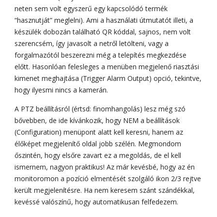
neten sem volt egyszerű egy kapcsolódó termék
“hasznutját” meglelni). Ami a használati útmutatót illeti, a
készülék dobozán található QR kóddal, sajnos, nem volt
szerencsém, így javasolt a netről letölteni, vagy a
forgalmazótól beszerezni még a telepítés megkezdése
előtt. Hasonlóan felesleges a menüben megjelenő riasztási
kimenet meghajtása (Trigger Alarm Output) opció, tekintve,
hogy ilyesmi nincs a kamerán.
A PTZ beállításról (értsd: finomhangolás) lesz még szó
bővebben, de ide kívánkozik, hogy NEM a beállítások
(Configuration) menüpont alatt kell keresni, hanem az
élőképet megjelenítő oldal jobb szélén. Megmondom
őszintén, hogy elsőre zavart ez a megoldás, de el kell
ismernem, nagyon praktikus! Az már kevésbé, hogy az én
monitoromon a pozíció elmentését szolgáló ikon 2/3 rejtve
került megjelenítésre. Ha nem keresem szánt szándékkal,
kevéssé valószínű, hogy automatikusan felfedezem.