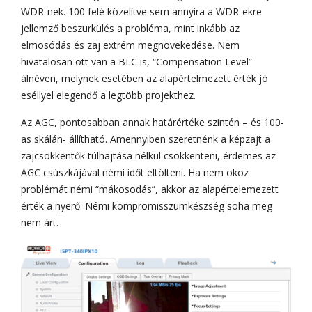
WDR-nek. 100 felé közelítve sem annyira a WDR-ekre
jellemző beszürkülés a probléma, mint inkább az
elmosódás és zaj extrém megnövekedése. Nem
hivatalosan ott van a BLC is, “Compensation Level”
álnéven, melynek esetében az alapértelmezett érték jó
eséllyel elegendő a legtöbb projekthez.
Az AGC, pontosabban annak határértéke szintén – és 100-
as skálán- állítható. Amennyiben szeretnénk a képzajt a
zajcsökkentők túlhajtása nélkül csökkenteni, érdemes az
AGC csúszkájával némi időt eltölteni. Ha nem okoz
problémát némi “mákosodás”, akkor az alapértelemezett
érték a nyerő. Némi kompromisszumkészség soha meg
nem árt.