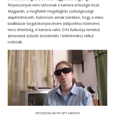
fényviszonyok nem tartoznak a kamera erősségei közé.
Magyarán, a megfelelő megvilágítás szükségessége
alapértelmezett. Különösen annak tükrében, hogy a video
beállítások forgatókönyvezésére (időponthoz kötésére)
nincs lehetőség. A kamera valós D/N funkciója remekül,
átmenetek (túlzott elsötétedés / kifehéredés) nélkül
működik.
PROVISION-ISR PR-I5PT-340IPX10