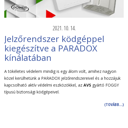
2021. 10. 14.
Jelzőrendszer ködgéppel
kiegészítve a PARADOX
kínálatában
A tökéletes védelem mindig is egy álom volt, amihez nagyon
közel kerülhetünk a PARADOX jelzőrendszereivel és a hozzájuk
kapcsolható aktív védelmi eszközökkel, az
AVS
gyártó FOGGY
típusú biztonsági ködgépeivel.
(TOVÁBB…)