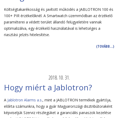
Költségtakarékosság és javított működés a JABLOTRON 100 és
100+ PIR érzékelőknél. A Smartwatch üzemmódban az érzékelő
paraméterei a védett terület állandó felügyeletére vannak
optimalizálva, egy érzékelő használatával is lehetséges a
riasztási jelzés hitelesítése.
(TOVÁBB…)
2018. 10. 31.
Hogy miért a Jablotron?
A
Jablotron Alarms a.s.
, mint a JABLOTRON termékek gyártója,
előírta számunkra, hogy a gyár Magyarországi disztribútoraként
képviseljük Szerviz részlegüket a garanciális panaszok kezelése