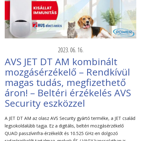
2023. 06. 16.
AVS JET DT AM kombinált
mozgásérzékelő – Rendkívül
magas tudás, megfizethető
áron! – Beltéri érzékelés AVS
Security eszközzel
A JET DT AM az olasz AVS Security gyártó terméke, a JET család
legsokoldalúbb tagja. Ez a digitális, beltéri mozgásérzékelő
QUAD passzívinfra-érzékelőt és 10.525 GHz-en dolgozó
radarérzékelőt tartalmaz, melyek ÉS / VAGY kapcsolatban is