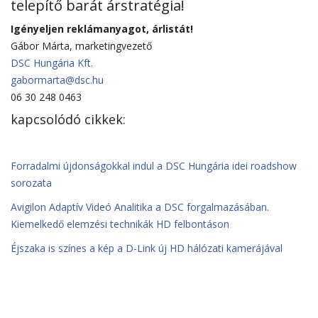
telepítő barát árstratégia!
Igényeljen reklámanyagot, árlistát!
Gábor Márta, marketingvezető
DSC Hungária Kft.
gabormarta@dsc.hu
06 30 248 0463
kapcsolódó cikkek:
Forradalmi újdonságokkal indul a DSC Hungária idei roadshow
sorozata
Avigilon Adaptív Videó Analitika a DSC forgalmazásában.
Kiemelkedő elemzési technikák HD felbontáson
Éjszaka is színes a kép a D-Link új HD hálózati kamerájával