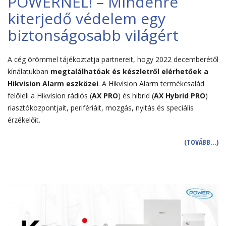
POWERNÉL! – Mindenre
kiterjedő védelem egy
biztonságosabb világért
A cég örömmel tájékoztatja partnereit, hogy 2022 decemberétől
kínálatukban
megtalálhatóak és készletről elérhetőek a
Hikvision Alarm eszközei
. A Hikvision Alarm termékcsalád
felöleli a Hikvision rádiós (
AX PRO
) és hibrid (
AX Hybrid PRO
)
riasztóközpontjait, perifériáit, mozgás, nyitás és speciális
érzékelőit.
(TOVÁBB…)