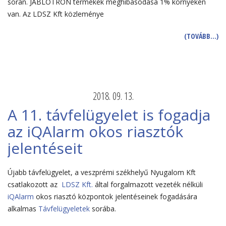
során. JABLOTRON termékek meghibásodása 1% környékén
van. Az LDSZ Kft közleménye
(TOVÁBB…)
2018. 09. 13.
A 11. távfelügyelet is fogadja
az iQAlarm okos riasztók
jelentéseit
Újabb távfelügyelet, a veszprémi székhelyű Nyugalom Kft
csatlakozott az
LDSZ Kft.
által forgalmazott vezeték nélküli
iQAlarm
okos riasztó központok jelentéseinek fogadására
alkalmas
Távfelügyeletek
sorába.