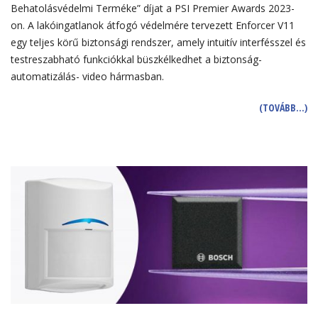
Behatolásvédelmi Terméke” díjat a PSI Premier Awards 2023-
on. A lakóingatlanok átfogó védelmére tervezett Enforcer V11
egy teljes körű biztonsági rendszer, amely intuitív interfésszel és
testreszabható funkciókkal büszkélkedhet a biztonság-
automatizálás- video hármasban.
(TOVÁBB…)