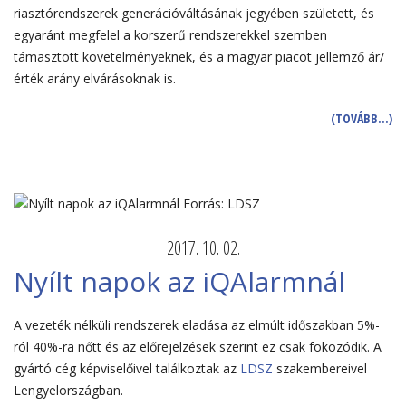
riasztórendszerek generációváltásának jegyében született, és
egyaránt megfelel a korszerű rendszerekkel szemben
támasztott követelményeknek, és a magyar piacot jellemző ár/
érték arány elvárásoknak is.
(TOVÁBB…)
2017. 10. 02.
Nyílt napok az iQAlarmnál
A vezeték nélküli rendszerek eladása az elmúlt időszakban 5%-
ról 40%-ra nőtt és az előrejelzések szerint ez csak fokozódik. A
gyártó cég képviselőivel találkoztak az
LDSZ
szakembereivel
Lengyelországban.