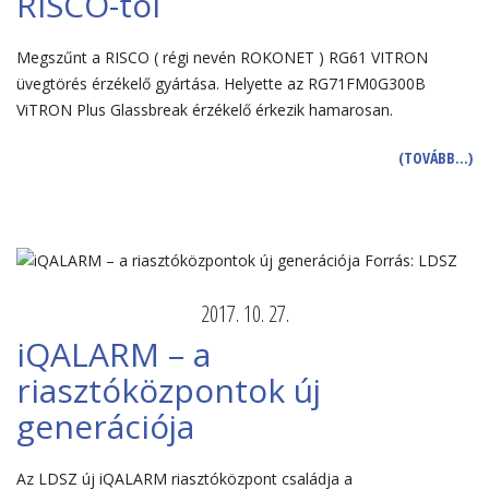
RISCO-tól
Megszűnt a RISCO ( régi nevén ROKONET ) RG61 VITRON
üvegtörés érzékelő gyártása. Helyette az RG71FM0G300B
ViTRON Plus Glassbreak érzékelő érkezik hamarosan.
(TOVÁBB…)
2017. 10. 27.
iQALARM – a
riasztóközpontok új
generációja
Az LDSZ új iQALARM riasztóközpont családja a