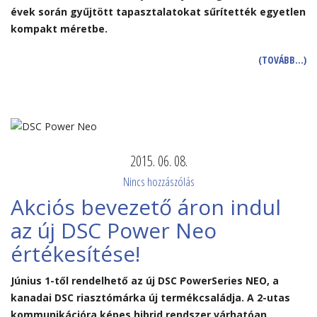
évek során gyűjtött tapasztalatokat sűrítették egyetlen
kompakt méretbe.
(TOVÁBB…)
2015. 06. 08.
Nincs hozzászólás
Akciós bevezető áron indul
az új DSC Power Neo
értékesítése!
Június 1-től rendelhető az új DSC PowerSeries NEO, a
kanadai DSC riasztómárka új termékcsaládja. A 2-utas
kommunikációra képes hibrid rendszer várhatóan