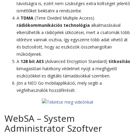
távolságra is, ezért nem szükséges extra költséget jelentő
ismétlőket beiktatni a rendszerbe.
A
TDMA
(Time Divided Multiple Access)
rádiókommunikációs technológia
alkalmazásával
elkerülhetők a rádiójelek ütközései, mert a csatornák több
időrésre vannak osztva, így egyszerre több adat vihető át
és biztosított, hogy az eszközök összehangoltan
működjenek.
A
128 bit AES
(Advanced Encryption Standard)
titkosítás
kimagaslóan hatékony védelmet nyújt a megfigyelő
eszközökkel es digitális támadásokkal szemben.
Jön a NEO Go mobilapplikáció, mely segíti a
végfelhasználók hozzáférését.
WebSA – System
Administrator Szoftver