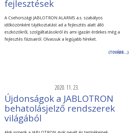
fejlesztések
A Csehországi JABLOTRON ALARMS a.s. szabályos
időközönként tájékoztatást ad a fejlesztés alatt álló
eszközökről, szolgáltatásokról és ami igazán érdekes még a
fejlesztés fázisairól. Olvassuk a legújabb híreket.
(TOVÁBB…)
2020. 11. 23.
Újdonságok a JABLOTRON
behatolásjelző rendszerek
világából
Akik ismerik a JABLOTRON gyár nevét és termékeinek