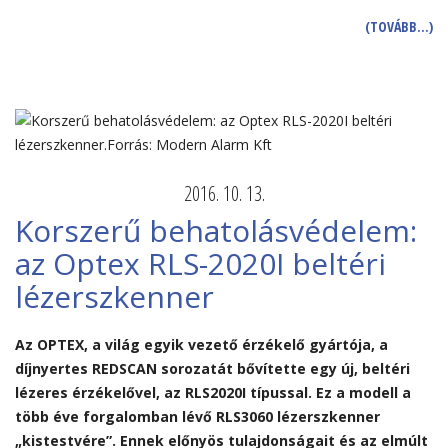
(TOVÁBB…)
2016. 10. 13.
Korszerű behatolásvédelem:
az Optex RLS-2020I beltéri
lézerszkenner
Az OPTEX, a világ egyik vezető érzékelő gyártója, a
díjnyertes REDSCAN sorozatát bővítette egy új, beltéri
lézeres érzékelővel, az RLS2020I típussal. Ez a modell a
több éve forgalomban lévő RLS3060 lézerszkenner
„kistestvére”. Ennek előnyös tulajdonságait és az elmúlt