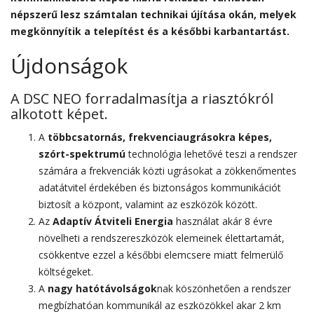
népszerű lesz számtalan technikai újítása okán, melyek
megkönnyítik a telepítést és a későbbi karbantartást.
Újdonságok
A DSC NEO forradalmasítja a riasztókról
alkotott képet.
A
többcsatornás, frekvenciaugrásokra képes,
szórt-spektrumú
technológia lehetővé teszi a rendszer
számára a frekvenciák közti ugrásokat a zökkenőmentes
adatátvitel érdekében és biztonságos kommunikációt
biztosít a központ, valamint az eszközök között.
Az
Adaptív Átviteli Energia
használat akár 8 évre
növelheti a rendszereszközök elemeinek élettartamát,
csökkentve ezzel a későbbi elemcsere miatt felmerülő
költségeket.
A
nagy hatótávolságok
nak köszönhetően a rendszer
megbízhatóan kommunikál az eszközökkel akar 2 km