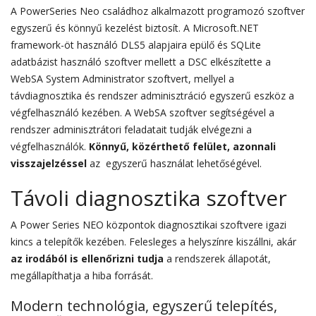
A PowerSeries Neo családhoz alkalmazott programozó szoftver
egyszerű és könnyű kezelést biztosít. A Microsoft.NET
framework-öt használó DLS5 alapjaira epülő és SQLite
adatbázist használó szoftver mellett a DSC elkészítette a
WebSA System Administrator szoftvert, mellyel a
távdiagnosztika és rendszer adminisztráció egyszerű eszköz a
végfelhasználó kezében. A WebSA szoftver segítségével a
rendszer adminisztrátori feladatait tudják elvégezni a
végfelhasználók.
Könnyű, közérthető felület, azonnali
visszajelzéssel
az egyszerű használat lehetőségével.
Távoli diagnosztika szoftver
A Power Series NEO központok diagnosztikai szoftvere igazi
kincs a telepítők kezében. Felesleges a helyszínre kiszállni, akár
az irodából is ellenőrizni tudja
a rendszerek állapotát,
megállapíthatja a hiba forrását.
Modern technológia, egyszerű telepítés,