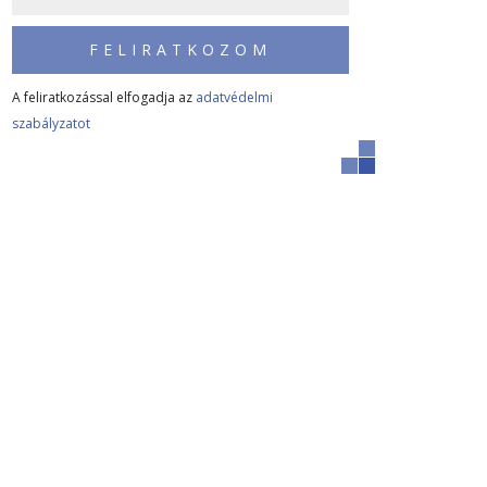
FELIRATKOZOM
A feliratkozással elfogadja az
adatvédelmi
szabályzatot