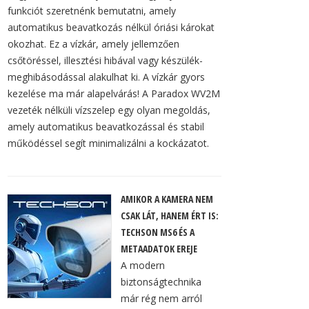
funkciót szeretnénk bemutatni, amely
automatikus beavatkozás nélkül óriási károkat
okozhat. Ez a vízkár, amely jellemzően
csőtöréssel, illesztési hibával vagy készülék-
meghibásodással alakulhat ki. A vízkár gyors
kezelése ma már alapelvárás! A Paradox WV2M
vezeték nélküli vízszelep egy olyan megoldás,
amely automatikus beavatkozással és stabil
működéssel segít minimalizálni a kockázatot.
AMIKOR A KAMERA NEM
CSAK LÁT, HANEM ÉRT IS:
TECHSON MS6 ÉS A
METAADATOK EREJE
A modern
biztonságtechnika
már rég nem arról