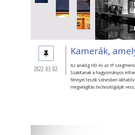
Kamerák, amely
Az analóg HD és az IP szegmensb
2022. 03. 02.
Szakítanak a hagyományos infram
fénnyel teszik színesben láthatóv
megvilágítás technológiáját vess