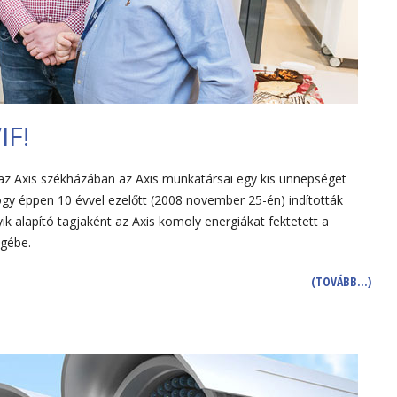
IF!
z Axis székházában az Axis munkatársai egy kis ünnepséget
ogy éppen 10 évvel ezelőtt (2008 november 25-én) indították
ik alapító tagjaként az Axis komoly energiákat fektetett a
égébe.
(TOVÁBB…)