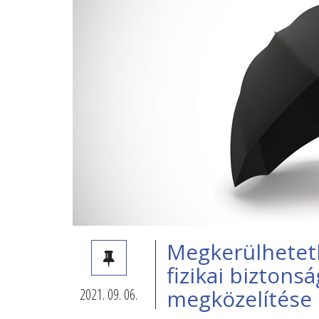
Megkerülhetetl
fizikai biztons
2021. 09. 06.
megközelítése