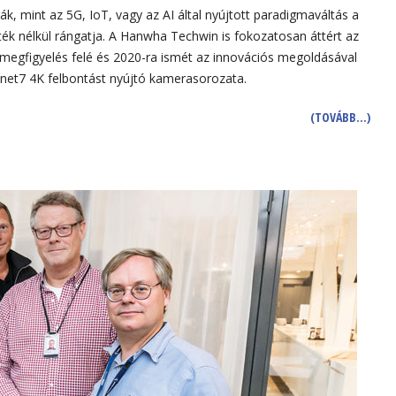
k, mint az 5G, IoT, vagy az AI által nyújtott paradigmaváltás a
rték nélkül rángatja. A Hanwha Techwin is fokozatosan áttért az
 megfigyelés felé és 2020-ra ismét az innovációs megoldásával
isenet7 4K felbontást nyújtó kamerasorozata.
(TOVÁBB…)