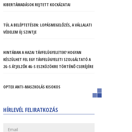
KIBERTÁMADÁSOK REJTETT KOCKÁZATAI
TÚL A BELÉPTETÉSEN: LOPÁSMEGELŐZÉS, A VÁLLALATI
VÉDELEM ÚJ SZINTJE
HINTÁBAN A HAZAI TÁVFELÜGYELETEK? HOGYAN
KÉSZÜLHET FEL EGY TÁVFELÜGYELETI SZOLGÁLTATÓ A
2G-S ÁTJELZŐK 4G-S ESZKÖZÖKRE TÖRTÉNŐ CSERÉJÉRE
OPTEX ANTI-MASZKOLÁS KISOKOS
HÍRLEVÉL FELIRATKOZÁS