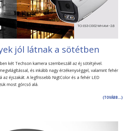
ek jól látnak a sötétben
en két Techson kamera szembeszáll az éj sötétjével.
egvilágítással, és inkább nagy érzékenységgel, valamint fehér
á az éjszakát. A legfrissebb NigtColor és a fehér LED
zük most górcső alá.
(TOVÁBB…)