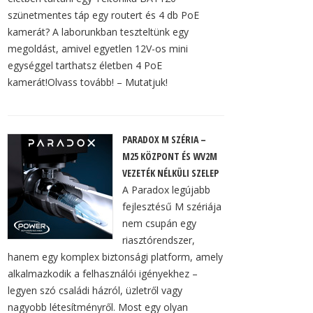
szünetmentes táp egy routert és 4 db PoE
kamerát? A laborunkban teszteltünk egy
megoldást, amivel egyetlen 12V-os mini
egységgel tarthatsz életben 4 PoE
kamerát!Olvass tovább! – Mutatjuk!
PARADOX M SZÉRIA –
M25 KÖZPONT ÉS WV2M
VEZETÉK NÉLKÜLI SZELEP
A Paradox legújabb
fejlesztésű M szériája
nem csupán egy
riasztórendszer,
hanem egy komplex biztonsági platform, amely
alkalmazkodik a felhasználói igényekhez –
legyen szó családi házról, üzletről vagy
nagyobb létesítményről. Most egy olyan