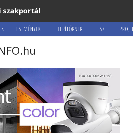
 szakportál
EK
ESEMÉNYEK
TELEPÍTŐKNEK
TESZT
PROJE
INFO.hu