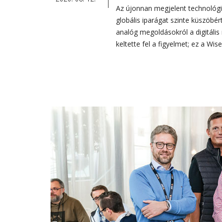
Az újonnan megjelent technológiá
globális iparágat szinte küszöbé
analóg megoldásokról a digitális
keltette fel a figyelmet; ez a W