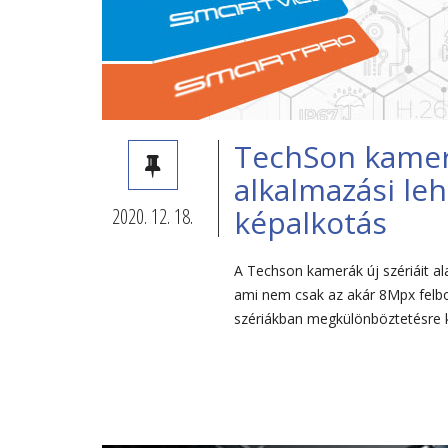
TechSon kamera
alkalmazási le
2020. 12. 18.
képalkotás
A Techson kamerák új szériáit al
ami nem csak az akár 8Mpx felbon
szériákban megkülönböztetésre ke