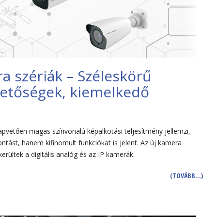
 szériák – Széleskörű
hetőségek, kiemelkedő
apvetően magas színvonalú képalkotási teljesítmény jellemzi,
tást, hanem kifinomult funkciókat is jelent. Az új kamera
rültek a digitális analóg és az IP kamerák.
(TOVÁBB…)