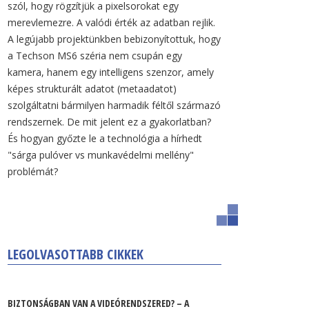
szól, hogy rögzítjük a pixelsorokat egy
merevlemezre. A valódi érték az adatban rejlik.
A legújabb projektünkben bebizonyítottuk, hogy
a Techson MS6 széria nem csupán egy
kamera, hanem egy intelligens szenzor, amely
képes strukturált adatot (metaadatot)
szolgáltatni bármilyen harmadik féltől származó
rendszernek. De mit jelent ez a gyakorlatban?
És hogyan győzte le a technológia a hírhedt
"sárga pulóver vs munkavédelmi mellény"
problémát?
LEGOLVASOTTABB CIKKEK
BIZTONSÁGBAN VAN A VIDEÓRENDSZERED? – A