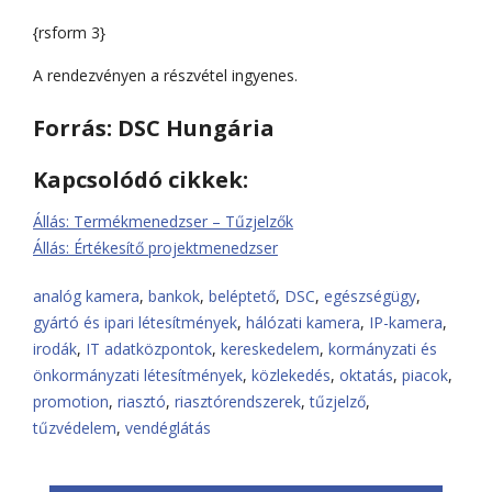
{rsform 3}
A rendezvényen a részvétel ingyenes.
Forrás: DSC Hungária
Kapcsolódó cikkek:
Állás: Termékmenedzser – Tűzjelzők
Állás: Értékesítő projektmenedzser
analóg kamera
,
bankok
,
beléptető
,
DSC
,
egészségügy
,
gyártó és ipari létesítmények
,
hálózati kamera
,
IP-kamera
,
irodák
,
IT adatközpontok
,
kereskedelem
,
kormányzati és
önkormányzati létesítmények
,
közlekedés
,
oktatás
,
piacok
,
promotion
,
riasztó
,
riasztórendszerek
,
tűzjelző
,
tűzvédelem
,
vendéglátás