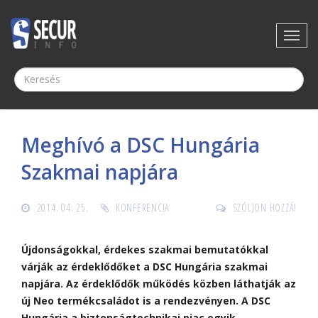
Meghívó a DSC Hungária
Szakmai napjára
2014. 04. 25.
KONFERENCIA
SZÓLJON HOZZÁ!
Újdonságokkal, érdekes szakmai bemutatókkal
várják az érdeklődőket a DSC Hungária szakmai
napjára. Az érdeklődők működés közben láthatják az
új Neo termékcsaládot is a rendezvényen. A DSC
Hungária a biztonságtechnikai piac egyik