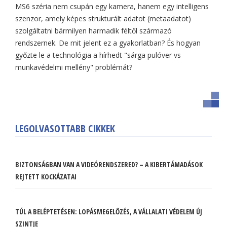
MS6 széria nem csupán egy kamera, hanem egy intelligens
szenzor, amely képes strukturált adatot (metaadatot)
szolgáltatni bármilyen harmadik féltől származó
rendszernek. De mit jelent ez a gyakorlatban? És hogyan
győzte le a technológia a hírhedt "sárga pulóver vs
munkavédelmi mellény" problémát?
LEGOLVASOTTABB CIKKEK
BIZTONSÁGBAN VAN A VIDEÓRENDSZERED? – A KIBERTÁMADÁSOK
REJTETT KOCKÁZATAI
TÚL A BELÉPTETÉSEN: LOPÁSMEGELŐZÉS, A VÁLLALATI VÉDELEM ÚJ
SZINTJE