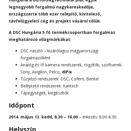
legnagyobb forgalmú nagykereskedője,
országszerte több ezer telepítő, kivitelező,
távfelügyeleti cég és projekt vásárol tőlük.
A DSC Hungária 5 fő termékcsoportban forgalmaz
meghatározó világmárkákat:
DSC riasztó – kizárólagos magyarországi
forgalmazóként
Analóg és IP kamera rendszerek, rögzítők, szoftverek:
Sony, Avigilon, Pelco,
dIPix
Tűzjelző rendszerek: DSC, Cofem, Bentel
Beléptető rendszerek: Kantech
Tápegységek, kiegészítők
Időpont
2014. május 13. kedd, 8.30 – 16.00
– érkezés: 8.00-8.30.
Helyszín