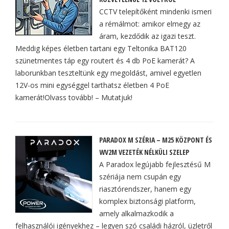
CCTV telepítőként mindenki ismeri
a rémálmot: amikor elmegy az
áram, kezdődik az igazi teszt.
Meddig képes életben tartani egy Teltonika BAT120
szünetmentes táp egy routert és 4 db PoE kamerát? A
laborunkban teszteltünk egy megoldást, amivel egyetlen
12V-os mini egységgel tarthatsz életben 4 PoE
kamerát!Olvass tovább! – Mutatjuk!
PARADOX M SZÉRIA – M25 KÖZPONT ÉS
WV2M VEZETÉK NÉLKÜLI SZELEP
A Paradox legújabb fejlesztésű M
szériája nem csupán egy
riasztórendszer, hanem egy
komplex biztonsági platform,
amely alkalmazkodik a
felhasználói igényekhez – legyen szó családi házról, üzletről