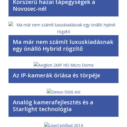
Korszerű hazai tápegységek a
Novosec-nél
Ma már nem számít luxuskiadásnak
egy önálló Hybrid rögzítő
Az IP-kamerák óriása és törpéje
Analóg kamerafejlesztés és a
Starlight technológia