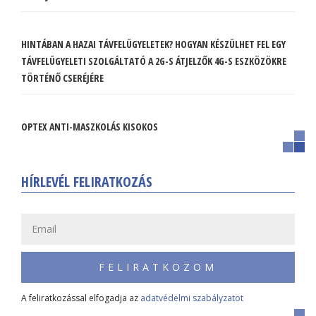
HINTÁBAN A HAZAI TÁVFELÜGYELETEK? HOGYAN KÉSZÜLHET FEL EGY
TÁVFELÜGYELETI SZOLGÁLTATÓ A 2G-S ÁTJELZŐK 4G-S ESZKÖZÖKRE
TÖRTÉNŐ CSERÉJÉRE
OPTEX ANTI-MASZKOLÁS KISOKOS
HÍRLEVÉL FELIRATKOZÁS
FELIRATKOZOM
A feliratkozással elfogadja az
adatvédelmi szabályzatot