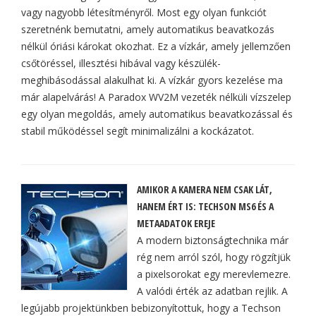
vagy nagyobb létesítményről. Most egy olyan funkciót
szeretnénk bemutatni, amely automatikus beavatkozás
nélkül óriási károkat okozhat. Ez a vízkár, amely jellemzően
csőtöréssel, illesztési hibával vagy készülék-
meghibásodással alakulhat ki. A vízkár gyors kezelése ma
már alapelvárás! A Paradox WV2M vezeték nélküli vízszelep
egy olyan megoldás, amely automatikus beavatkozással és
stabil működéssel segít minimalizálni a kockázatot.
AMIKOR A KAMERA NEM CSAK LÁT,
HANEM ÉRT IS: TECHSON MS6 ÉS A
METAADATOK EREJE
A modern biztonságtechnika már
rég nem arról szól, hogy rögzítjük
a pixelsorokat egy merevlemezre.
A valódi érték az adatban rejlik. A
legújabb projektünkben bebizonyítottuk, hogy a Techson