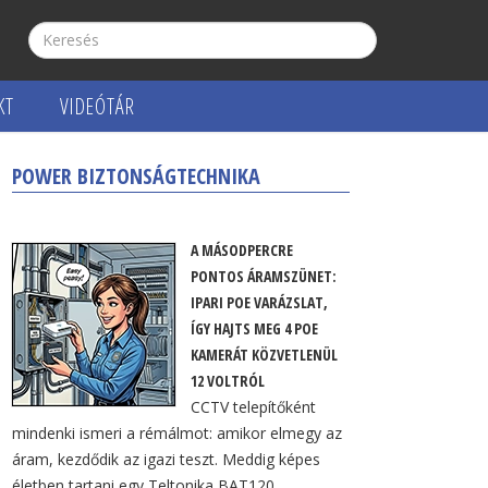
KT
VIDEÓTÁR
POWER BIZTONSÁGTECHNIKA
A MÁSODPERCRE
PONTOS ÁRAMSZÜNET:
IPARI POE VARÁZSLAT,
ÍGY HAJTS MEG 4 POE
KAMERÁT KÖZVETLENÜL
12 VOLTRÓL
CCTV telepítőként
mindenki ismeri a rémálmot: amikor elmegy az
áram, kezdődik az igazi teszt. Meddig képes
életben tartani egy Teltonika BAT120