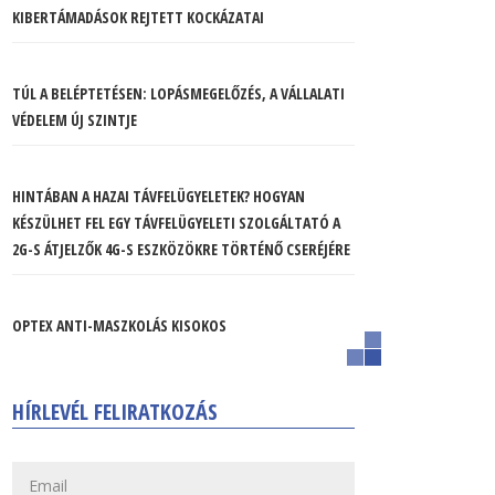
KIBERTÁMADÁSOK REJTETT KOCKÁZATAI
TÚL A BELÉPTETÉSEN: LOPÁSMEGELŐZÉS, A VÁLLALATI
VÉDELEM ÚJ SZINTJE
HINTÁBAN A HAZAI TÁVFELÜGYELETEK? HOGYAN
KÉSZÜLHET FEL EGY TÁVFELÜGYELETI SZOLGÁLTATÓ A
2G-S ÁTJELZŐK 4G-S ESZKÖZÖKRE TÖRTÉNŐ CSERÉJÉRE
OPTEX ANTI-MASZKOLÁS KISOKOS
HÍRLEVÉL FELIRATKOZÁS