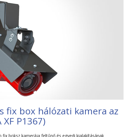
 fix box hálózati kamera az
A XF P1367)
fix boksz kamerája feltűnő és egyedi kialakításának