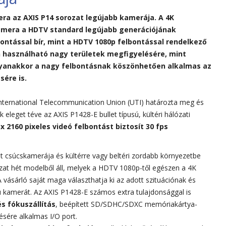
era az AXIS P14 sorozat legújabb kamerája. A 4K
amera a HDTV standard legújabb generációjának
ontással bír, mint a HDTV 1080p felbontással rendelkező
an használható nagy területek megfigyelésére, mint
ugyanakkor a nagy felbontásnak köszönhetően alkalmas az
ére is.
International Telecommunication Union (UTI) határozta meg és
eleget téve az AXIS P1428-E bullet típusú, kültéri hálózati
x 2160 pixeles videó felbontást biztosít 30 fps
t csúcskamerája és kültérre vagy beltéri zordabb környezetbe
ozat hét modelből áll, melyek a HDTV 1080p-től egészen a 4K
 vásárló saját maga választhatja ki az adott szituációnak és
ú kamerát. Az AXIS P1428-E számos extra tulajdonsággal is
és fókuszállítás
, beépített SD/SDHC/SDXC memóriakártya-
ésére alkalmas I/O port.