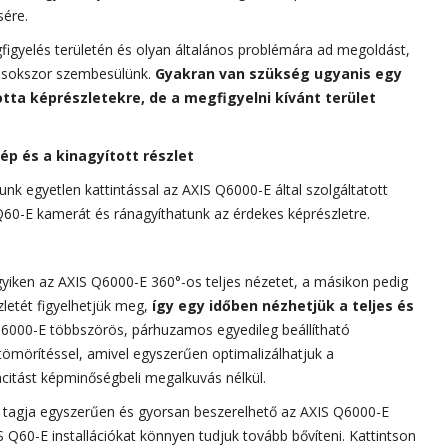
sére.
gfigyelés területén és olyan általános problémára ad megoldást,
is sokszor szembesülünk.
Gyakran van szükség
ugyanis egy
ta képrészletekre, de a megfigyelni kívánt terület
ép és a kinagyított részlet
unk egyetlen kattintással az AXIS Q6000-E által szolgáltatott
 Q60-E kamerát és ránagyíthatunk az érdekes képrészletre.
gyiken az AXIS Q6000-E 360°-os teljes nézetet, a másikon pedig
zletét figyelhetjük meg,
így egy időben
nézhetjük a teljes és
6000-E többszörös, párhuzamos egyedileg beállítható
ömörítéssel, amivel egyszerűen optimalizálhatjuk a
acitást képminőségbeli megalkuvás nélkül.
 tagja egyszerűen és gyorsan beszerelhető az AXIS Q6000-E
 Q60-E installációkat könnyen tudjuk tovább bővíteni. Kattintson