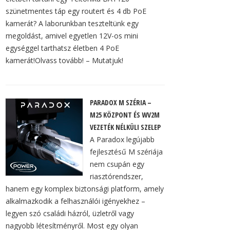
szünetmentes táp egy routert és 4 db PoE
kamerát? A laborunkban teszteltünk egy
megoldást, amivel egyetlen 12V-os mini
egységgel tarthatsz életben 4 PoE
kamerát!Olvass tovább! – Mutatjuk!
PARADOX M SZÉRIA –
M25 KÖZPONT ÉS WV2M
VEZETÉK NÉLKÜLI SZELEP
A Paradox legújabb
fejlesztésű M szériája
nem csupán egy
riasztórendszer,
hanem egy komplex biztonsági platform, amely
alkalmazkodik a felhasználói igényekhez –
legyen szó családi házról, üzletről vagy
nagyobb létesítményről. Most egy olyan