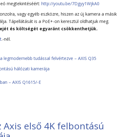
deó megtekintéséért:
http://youtu.be/7Dgyy1WjkA0
onzolra, vagy egyéb eszközre, hiszen az új kamera a másik
álja. Tápellátását is a PoE+-on keresztül oldhatjuk meg.
dejét és költségét egyaránt csökkenthetjük.
t
.-nél.
a legmodernebb tudással felvértezve – AXIS Q35
bontású hálózati kamerája
ban – AXIS Q1615/-E
 Axis első 4K felbontású
ája