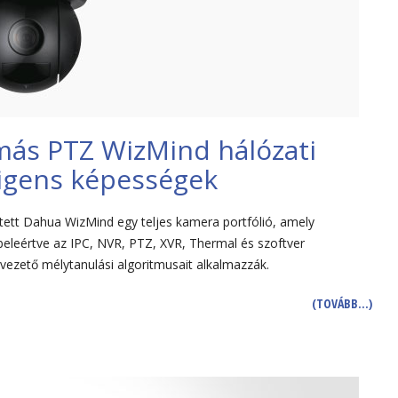
ás PTZ WizMind hálózati
ligens képességek
tett Dahua WizMind egy teljes kamera portfólió, amely
 beleértve az IPC, NVR, PTZ, XVR, Thermal és szoftver
vezető mélytanulási algoritmusait alkalmazzák.
(TOVÁBB…)