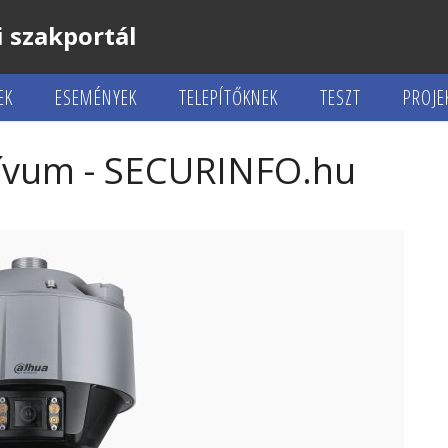
 szakportál
EK
ESEMÉNYEK
TELEPÍTŐKNEK
TESZT
PROJE
hívum - SECURINFO.hu