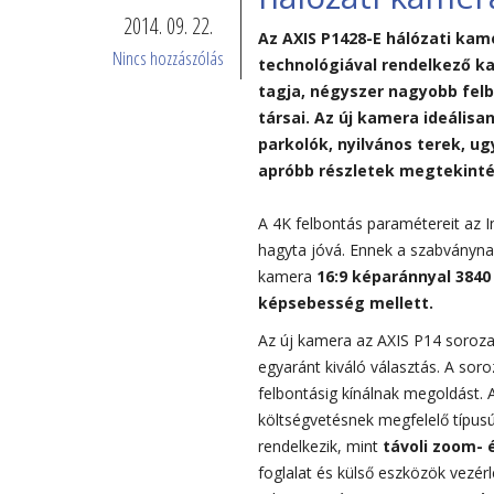
t
y
y
t
a
h
p
2014. 09. 22.
r
e
i
a
h
a
;
Az AXIS P1428-E hálózati kam
o
k
d
l
o
t
-
Nincs hozzászólás
technológiával rendelkező k
n
f
ő
r
l
j
4
tagja, négyszer nagyobb felb
g
e
b
e
a
u
0
társai. Az új kamera ideális
>
l
e
n
k
k
°
parkolók, nyilvános terek, 
<
g
n
d
a
a
C
apróbb részletek megtekintés
s
ö
t
e
m
z
&
t
n
u
l
e
n
A 4K felbontás paramétereit az 
r
g
d
k
r
o
b
hagyta jóvá. Ennek a szabványnak 
o
y
j
e
a
p
s
kamera
16:9 képaránnyal 3840 
n
ö
a
z
v
t
p
képsebesség mellett
.
g
l
r
ő
i
i
;
Az új kamera az AXIS P14 soroza
>
í
ö
,
b
m
é
egyaránt kiváló választás. A sor
A
t
g
k
r
á
s
felbontásig kínálnak megoldást. A
X
é
z
o
á
l
+
költségvetésnek megfelelő típus
I
s
í
m
c
i
5
rendelkezik, mint
távoli zoom- 
S
é
t
p
i
s
0
foglalat és külső eszközök vezérl
n
e
l
ó
k
°