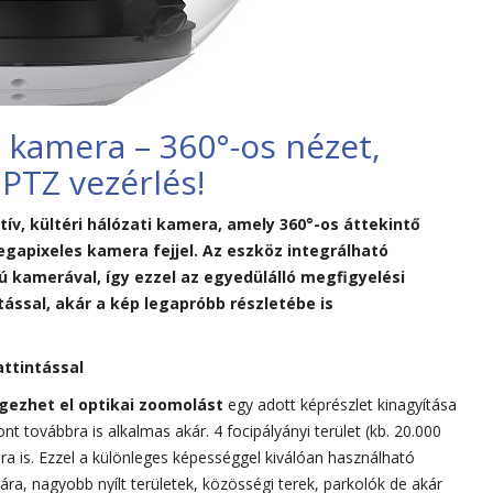
i kamera – 360°-os nézet,
 PTZ vezérlés!
tív, kültéri hálózati kamera, amely 360°-os áttekintő
egapixeles kamera fejjel. Az eszköz integrálható
ú kamerával, így ezzel az egyedülálló megfigyelési
ással, akár a kép legapróbb részletébe is
ttintással
gezhet el optikai zoomolást
egy adott képrészlet kinagyítása
nt továbbra is alkalmas akár. 4 focipályányi terület (kb. 20.000
a is. Ezzel a különleges képességgel kiválóan használható
sára, nagyobb nyílt területek, közösségi terek, parkolók de akár