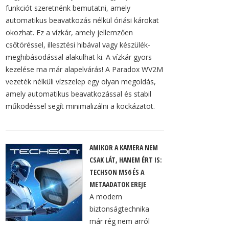
funkciót szeretnénk bemutatni, amely
automatikus beavatkozás nélkül óriási károkat
okozhat. Ez a vízkár, amely jellemzően
csőtöréssel, illesztési hibával vagy készülék-
meghibásodással alakulhat ki. A vízkár gyors
kezelése ma már alapelvárás! A Paradox WV2M
vezeték nélküli vízszelep egy olyan megoldás,
amely automatikus beavatkozással és stabil
működéssel segít minimalizálni a kockázatot.
AMIKOR A KAMERA NEM
CSAK LÁT, HANEM ÉRT IS:
TECHSON MS6 ÉS A
METAADATOK EREJE
A modern
biztonságtechnika
már rég nem arról