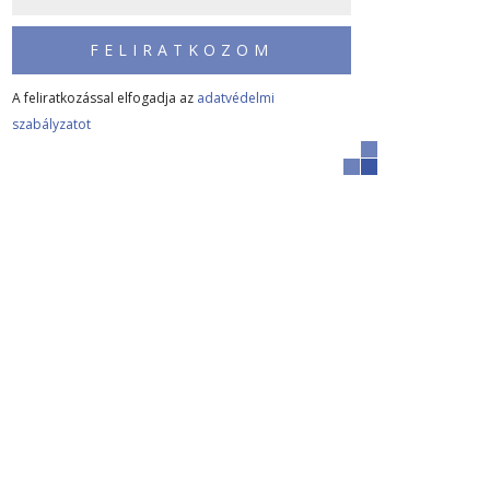
FELIRATKOZOM
A feliratkozással elfogadja az
adatvédelmi
szabályzatot