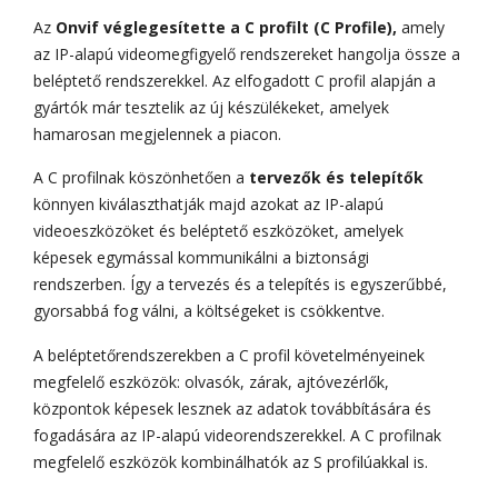
Az
Onvif véglegesítette a C profilt (C Profile),
amely
az IP-alapú videomegfigyelő rendszereket hangolja össze a
beléptető rendszerekkel. Az elfogadott C profil alapján a
gyártók már tesztelik az új készülékeket, amelyek
hamarosan megjelennek a piacon.
A C profilnak köszönhetően a
tervezők és telepítők
könnyen kiválaszthatják majd azokat az IP-alapú
videoeszközöket és beléptető eszközöket, amelyek
képesek egymással kommunikálni a biztonsági
rendszerben. Így a tervezés és a telepítés is egyszerűbbé,
gyorsabbá fog válni, a költségeket is csökkentve.
A beléptetőrendszerekben a C profil követelményeinek
megfelelő eszközök: olvasók, zárak, ajtóvezérlők,
központok képesek lesznek az adatok továbbítására és
fogadására az IP-alapú videorendszerekkel. A C profilnak
megfelelő eszközök kombinálhatók az S profilúakkal is.