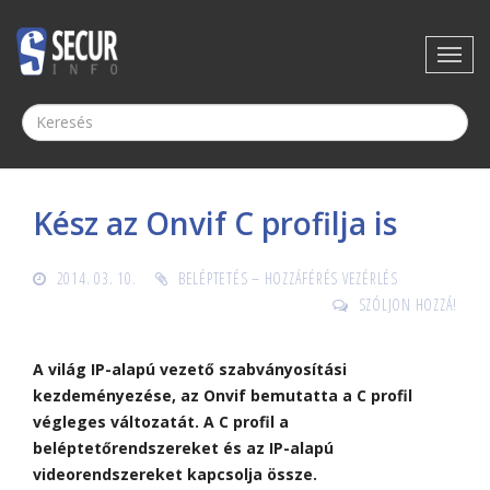
Kész az Onvif C profilja is
2014. 03. 10.
BELÉPTETÉS – HOZZÁFÉRÉS VEZÉRLÉS
SZÓLJON HOZZÁ!
A világ IP-alapú vezető szabványosítási
kezdeményezése, az Onvif bemutatta a C profil
végleges változatát. A C profil a
beléptetőrendszereket és az IP-alapú
videorendszereket kapcsolja össze.