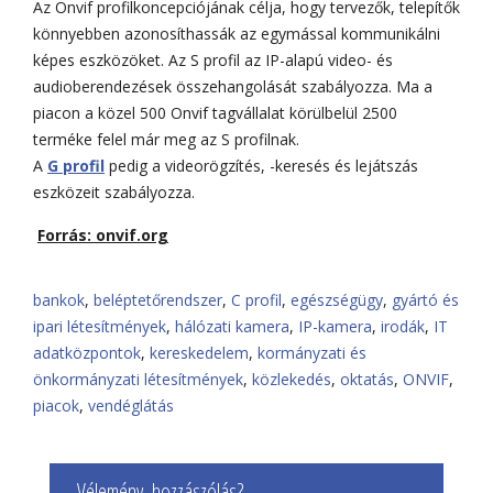
Az Onvif profilkoncepciójának célja, hogy tervezők, telepítők
könnyebben azonosíthassák az egymással kommunikálni
képes eszközöket. Az S profil az IP-alapú video- és
audioberendezések összehangolását szabályozza. Ma a
piacon a közel 500 Onvif tagvállalat körülbelül 2500
terméke felel már meg az S profilnak.
A
G profil
pedig a videorögzítés, -keresés és lejátszás
eszközeit szabályozza.
Forrás: onvif.org
bankok
,
beléptetőrendszer
,
C profil
,
egészségügy
,
gyártó és
ipari létesítmények
,
hálózati kamera
,
IP-kamera
,
irodák
,
IT
adatközpontok
,
kereskedelem
,
kormányzati és
önkormányzati létesítmények
,
közlekedés
,
oktatás
,
ONVIF
,
piacok
,
vendéglátás
Vélemény, hozzászólás?