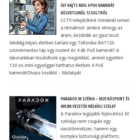
ÍGY HAJTS MEG 4 POE KAMERÁT
KÖZVETLENÜL 12 VOLTRÓL
CCTV telepítőként mindenki ismeri
a rémálmot: amikor elmegy az
áram, kezdődik az igazi teszt.
Meddig képes életben tartani egy Teltonika BAT120
szünetmentes táp egy routert és 4 db PoE kamerát? A
laborunkban teszteltünk egy megoldást, amivel egyetlen
12V-os mini egységgel tarthatsz életben 4 PoE
kamerát!Olvass tovább! – Mutatjuk!
PARADOX M SZÉRIA – M25 KÖZPONT ÉS
WV2M VEZETÉK NÉLKÜLI SZELEP
A Paradox legújabb fejlesztésű M
szériája nem csupán egy
riasztórendszer, hanem egy
komplex biztonsági platform,