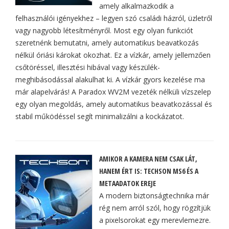
amely alkalmazkodik a
felhasználói igényekhez – legyen szó családi házról, üzletről
vagy nagyobb létesítményről. Most egy olyan funkciót
szeretnénk bemutatni, amely automatikus beavatkozás
nélkül óriási károkat okozhat. Ez a vízkár, amely jellemzően
csőtöréssel, illesztési hibával vagy készülék-
meghibásodással alakulhat ki. A vízkár gyors kezelése ma
már alapelvárás! A Paradox WV2M vezeték nélküli vízszelep
egy olyan megoldás, amely automatikus beavatkozással és
stabil működéssel segít minimalizálni a kockázatot.
AMIKOR A KAMERA NEM CSAK LÁT,
HANEM ÉRT IS: TECHSON MS6 ÉS A
METAADATOK EREJE
A modern biztonságtechnika már
rég nem arról szól, hogy rögzítjük
a pixelsorokat egy merevlemezre.