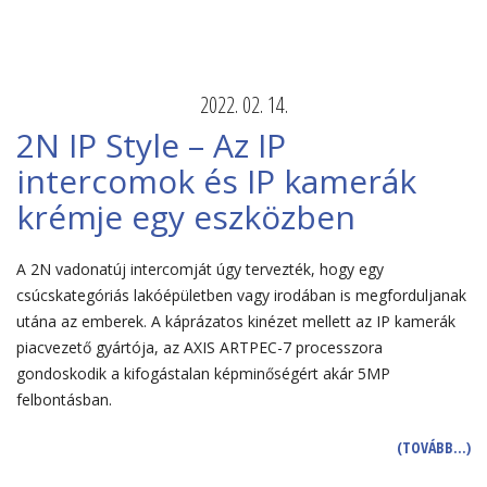
2022. 02. 14.
2N IP Style – Az IP
intercomok és IP kamerák
krémje egy eszközben
A 2N vadonatúj intercomját úgy tervezték, hogy egy
csúcskategóriás lakóépületben vagy irodában is megforduljanak
utána az emberek. A káprázatos kinézet mellett az IP kamerák
piacvezető gyártója, az AXIS ARTPEC-7 processzora
gondoskodik a kifogástalan képminőségért akár 5MP
felbontásban.
(TOVÁBB…)