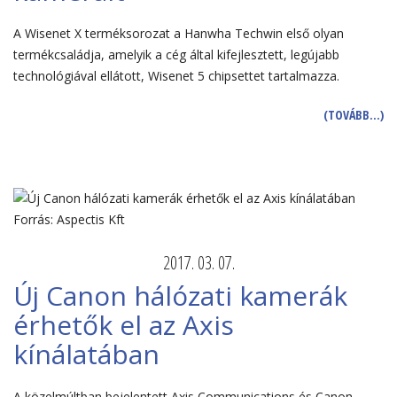
A Wisenet X terméksorozat a Hanwha Techwin első olyan
termékcsaládja, amelyik a cég által kifejlesztett, legújabb
technológiával ellátott, Wisenet 5 chipsettet tartalmazza.
(TOVÁBB…)
2017. 03. 07.
Új Canon hálózati kamerák
érhetők el az Axis
kínálatában
A közelmúltban bejelentett Axis Communications és Canon