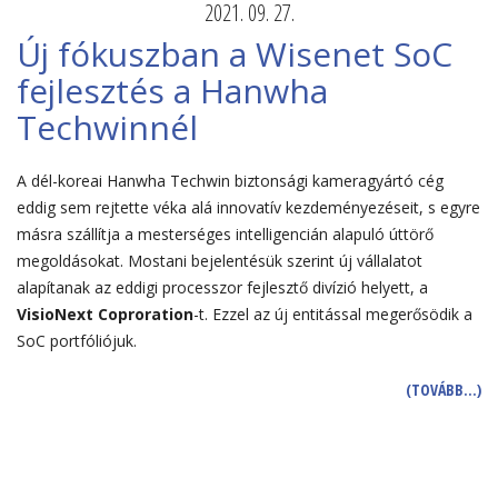
2021. 09. 27.
Új fókuszban a Wisenet SoC
fejlesztés a Hanwha
Techwinnél
A dél-koreai Hanwha Techwin biztonsági kameragyártó cég
eddig sem rejtette véka alá innovatív kezdeményezéseit, s egyre
másra szállítja a mesterséges intelligencián alapuló úttörő
megoldásokat. Mostani bejelentésük szerint új vállalatot
alapítanak az eddigi processzor fejlesztő divízió helyett, a
VisioNext Coproration
-t. Ezzel az új entitással megerősödik a
SoC portfóliójuk.
(TOVÁBB…)