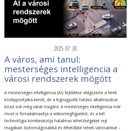
2025. 07. 30.
A város, ami tanul:
mesterséges intelligencia a
városi rendszerek mögött
A mesterséges intelligencia (AI) fejlődése világszerte a hírek
középpontjába került, de a legnagyobb hatású alkalmazásai
közül sok még várat magára. A mesterséges intelligencia már
most is forradalmasítja a videomegfigyelést, és a két
technológia kombinációja hatalmas lehetőségeket rejt
magában: biztonságosabbá és élhetőbbé teheti városainkat –