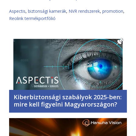
Aspectis
,
biztonsági kamerák
,
NVR rendszerek
,
promotion
,
Reolink termékportfólió
Kiberbiztonsági szabályok 2025-ben:
mire kell figyelni Magyarországon?