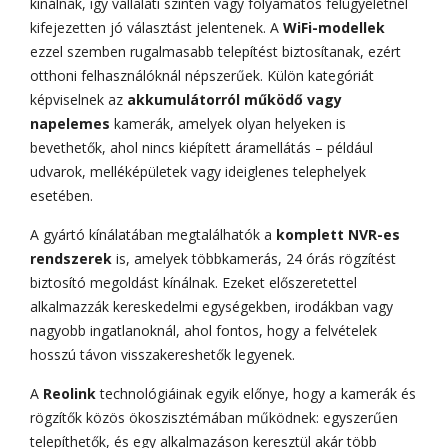
kínálnak, így vállalati szinten vagy folyamatos felügyeletnél
kifejezetten jó választást jelentenek. A
WiFi-modellek
ezzel szemben rugalmasabb telepítést biztosítanak, ezért
otthoni felhasználóknál népszerűek. Külön kategóriát
képviselnek az
akkumulátorról működő vagy
napelemes
kamerák, amelyek olyan helyeken is
bevethetők, ahol nincs kiépített áramellátás – például
udvarok, melléképületek vagy ideiglenes telephelyek
esetében.
A gyártó kínálatában megtalálhatók a
komplett NVR-es
rendszerek
is, amelyek többkamerás, 24 órás rögzítést
biztosító megoldást kínálnak. Ezeket előszeretettel
alkalmazzák kereskedelmi egységekben, irodákban vagy
nagyobb ingatlanoknál, ahol fontos, hogy a felvételek
hosszú távon visszakereshetők legyenek.
A
Reolink
technológiáinak egyik előnye, hogy a kamerák és
rögzítők közös ökoszisztémában működnek: egyszerűen
telepíthetők, és egy alkalmazáson keresztül akár több