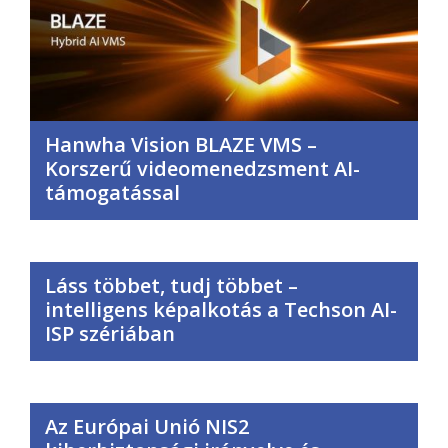
Hanwha Vision BLAZE VMS –
Korszerű videomenedzsment AI-
támogatással
Láss többet, tudj többet –
intelligens képalkotás a Techson AI-
ISP szériában
Az Európai Unió NIS2