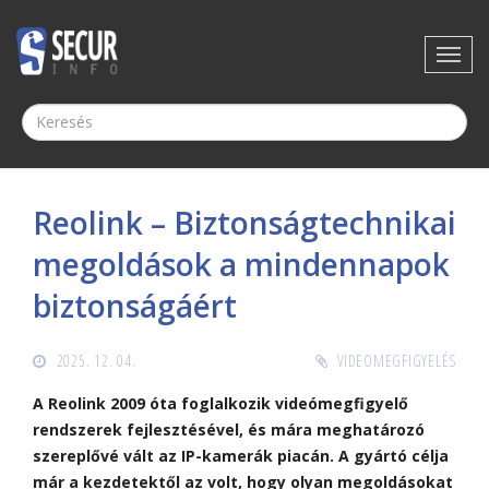
Reolink – Biztonságtechnikai
megoldások a mindennapok
biztonságáért
2025. 12. 04.
VIDEOMEGFIGYELÉS
A Reolink 2009 óta foglalkozik videómegfigyelő
rendszerek fejlesztésével, és mára meghatározó
szereplővé vált az IP-kamerák piacán. A gyártó célja
már a kezdetektől az volt, hogy olyan megoldásokat