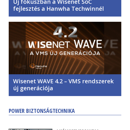
Új fókuszban a Wisenet SoC
fejlesztés a Hanwha Techwinnél
Wisenet WAVE 4.2 – VMS rendszerek
új generációja
POWER BIZTONSÁGTECHNIKA