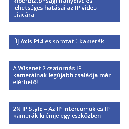
kiberbiztonsági irányelve és
lehetséges hatásai az IP video
piacára
Új Axis P14-es sorozatú kamerák
A Wisenet 2 csatornás IP
kameráinak legújabb családja már
elérhető!
2N IP Style – Az IP intercomok és IP
kamerák krémje egy eszközben