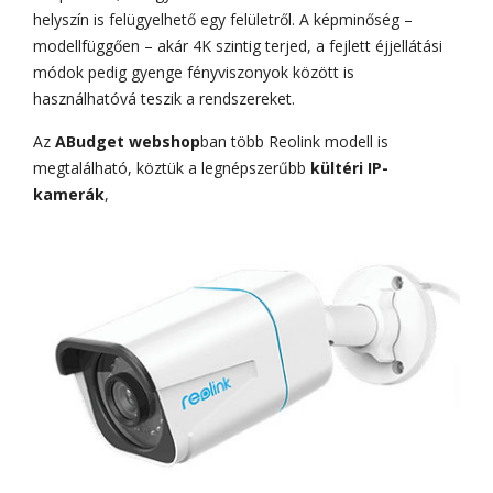
helyszín is felügyelhető egy felületről. A képminőség –
modellfüggően – akár 4K szintig terjed, a fejlett éjjellátási
módok pedig gyenge fényviszonyok között is
használhatóvá teszik a rendszereket.
Az
ABudget webshop
ban több Reolink modell is
megtalálható, köztük a legnépszerűbb
kültéri IP-
kamerák
,