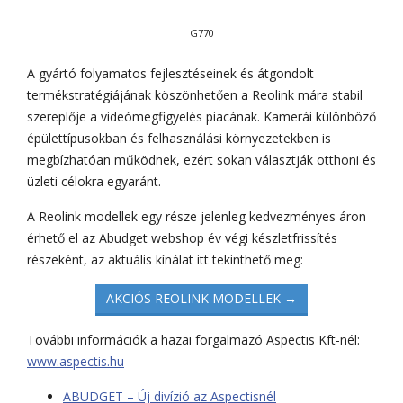
G770
A gyártó folyamatos fejlesztéseinek és átgondolt
termékstratégiájának köszönhetően a Reolink mára stabil
szereplője a videómegfigyelés piacának. Kamerái különböző
épülettípusokban és felhasználási környezetekben is
megbízhatóan működnek, ezért sokan választják otthoni és
üzleti célokra egyaránt.
A Reolink modellek egy része jelenleg kedvezményes áron
érhető el az Abudget webshop év végi készletfrissítés
részeként, az aktuális kínálat itt tekinthető meg:
AKCIÓS REOLINK MODELLEK →
További információk a hazai forgalmazó Aspectis Kft-nél:
www.aspectis.hu
ABUDGET – Új divízió az Aspectisnél