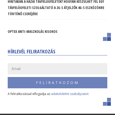
HINTÁBAN A HAZAI TÁVFELÜGYELETEK? HOGYAN KÉSZÜLHET FEL EGY
TÁVFELÜGYELETI SZOLGÁLTATÓ A 2G-S ÁTJELZŐK 4G-S ESZKÖZÖKRE
TÖRTÉNŐ CSERÉJÉRE
OPTEX ANTI-MASZKOLÁS KISOKOS
HÍRLEVÉL FELIRATKOZÁS
FELIRATKOZOM
A feliratkozással elfogadja az
adatvédelmi szabályzatot