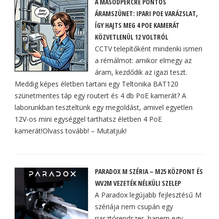
A MÁSODPERCRE PONTOS
ÁRAMSZÜNET: IPARI POE VARÁZSLAT,
ÍGY HAJTS MEG 4 POE KAMERÁT
KÖZVETLENÜL 12 VOLTRÓL
CCTV telepítőként mindenki ismeri
a rémálmot: amikor elmegy az
áram, kezdődik az igazi teszt.
Meddig képes életben tartani egy Teltonika BAT120
szünetmentes táp egy routert és 4 db PoE kamerát? A
laborunkban teszteltünk egy megoldást, amivel egyetlen
12V-os mini egységgel tarthatsz életben 4 PoE
kamerát!Olvass tovább! – Mutatjuk!
PARADOX M SZÉRIA – M25 KÖZPONT ÉS
WV2M VEZETÉK NÉLKÜLI SZELEP
A Paradox legújabb fejlesztésű M
szériája nem csupán egy
riasztórendszer, hanem egy