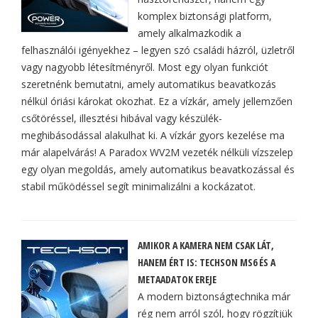
komplex biztonsági platform,
amely alkalmazkodik a
felhasználói igényekhez – legyen szó családi házról, üzletről
vagy nagyobb létesítményről. Most egy olyan funkciót
szeretnénk bemutatni, amely automatikus beavatkozás
nélkül óriási károkat okozhat. Ez a vízkár, amely jellemzően
csőtöréssel, illesztési hibával vagy készülék-
meghibásodással alakulhat ki. A vízkár gyors kezelése ma
már alapelvárás! A Paradox WV2M vezeték nélküli vízszelep
egy olyan megoldás, amely automatikus beavatkozással és
stabil működéssel segít minimalizálni a kockázatot.
AMIKOR A KAMERA NEM CSAK LÁT,
HANEM ÉRT IS: TECHSON MS6 ÉS A
METAADATOK EREJE
A modern biztonságtechnika már
rég nem arról szól, hogy rögzítjük