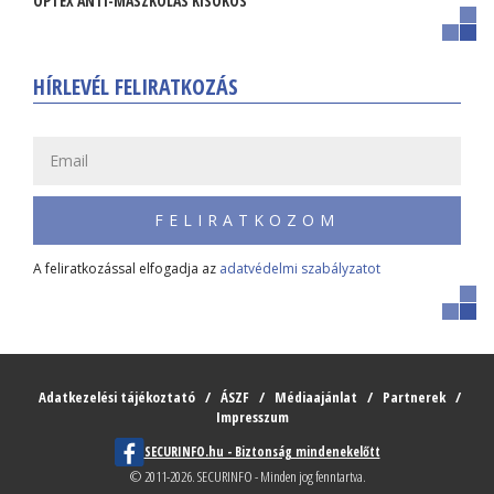
OPTEX ANTI-MASZKOLÁS KISOKOS
HÍRLEVÉL FELIRATKOZÁS
FELIRATKOZOM
A feliratkozással elfogadja az
adatvédelmi szabályzatot
Adatkezelési tájékoztató
ÁSZF
Médiaajánlat
Partnerek
Impresszum
SECURINFO.hu - Biztonság mindenekelőtt
© 2011-2026. SECURINFO - Minden jog fenntartva.