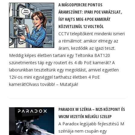
A MÁSODPERCRE PONTOS
ÁRAMSZÜNET: IPARI POE VARÁZSLAT,
ÍGY HAJTS MEG 4 POE KAMERÁT
KÖZVETLENÜL 12 VOLTRÓL
CCTV telepítőként mindenki ismeri
a rémálmot: amikor elmegy az
áram, kezdődik az igazi teszt.
Meddig képes életben tartani egy Teltonika BAT120
szünetmentes táp egy routert és 4 db PoE kamerát? A
laborunkban teszteltünk egy megoldást, amivel egyetlen
12V-os mini egységgel tarthatsz életben 4 PoE
kamerát!Olvass tovább! – Mutatjuk!
PARADOX M SZÉRIA – M25 KÖZPONT ÉS
WV2M VEZETÉK NÉLKÜLI SZELEP
A Paradox legújabb fejlesztésű M
szériája nem csupán egy