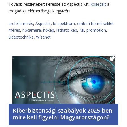
Tovább részletekért keresse az Aspectis Kft.
kollegáit
a
megadott elérhetőségeik egyikén!
arcfelismerés
,
Aspectis
,
bi-spektrum
,
emberi hőmérséklet
mérés
,
hőkamera
,
hőkép
,
látható kép
,
MI
,
promotion
,
videotechnika
,
Wisenet
Kiberbiztonsági szabályok 2025-ben:
mire kell figyelni Magyarországon?