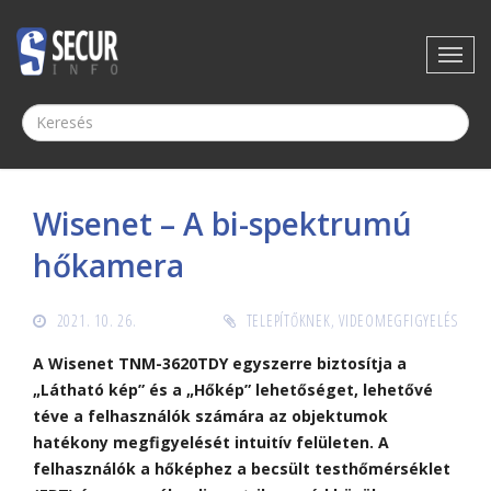
Wisenet – A bi-spektrumú
hőkamera
2021. 10. 26.
TELEPÍTŐKNEK
,
VIDEOMEGFIGYELÉS
A Wisenet TNM-3620TDY egyszerre biztosítja a
„Látható kép” és a „Hőkép” lehetőséget, lehetővé
téve a felhasználók számára az objektumok
hatékony megfigyelését intuitív felületen. A
felhasználók a hőképhez a becsült testhőmérséklet