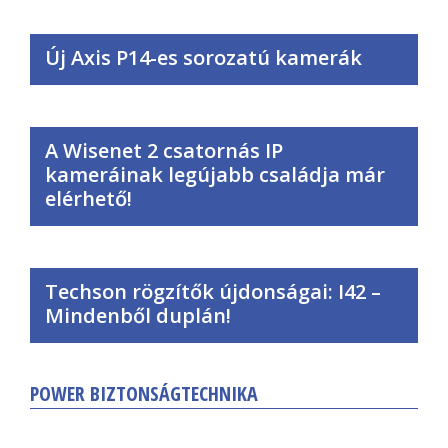
Új Axis P14-es sorozatú kamerák
A Wisenet 2 csatornás IP
kameráinak legújabb családja már
elérhető!
Techson rögzítők újdonságai: I42 –
Mindenből duplán!
POWER BIZTONSÁGTECHNIKA