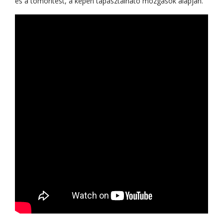
és a tömörítést, a képen tapasztalható mozgások alapján.