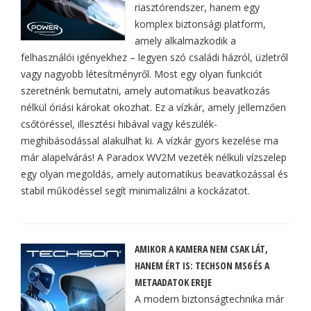
riasztórendszer, hanem egy
komplex biztonsági platform,
amely alkalmazkodik a
felhasználói igényekhez – legyen szó családi házról, üzletről
vagy nagyobb létesítményről. Most egy olyan funkciót
szeretnénk bemutatni, amely automatikus beavatkozás
nélkül óriási károkat okozhat. Ez a vízkár, amely jellemzően
csőtöréssel, illesztési hibával vagy készülék-
meghibásodással alakulhat ki. A vízkár gyors kezelése ma
már alapelvárás! A Paradox WV2M vezeték nélküli vízszelep
egy olyan megoldás, amely automatikus beavatkozással és
stabil működéssel segít minimalizálni a kockázatot.
AMIKOR A KAMERA NEM CSAK LÁT,
HANEM ÉRT IS: TECHSON MS6 ÉS A
METAADATOK EREJE
A modern biztonságtechnika már