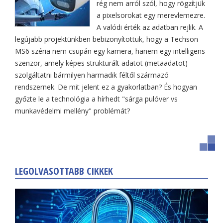
rég nem arról szól, hogy rögzítjük
a pixelsorokat egy merevlemezre.
A valódi érték az adatban rejlik. A
legújabb projektünkben bebizonyítottuk, hogy a Techson
MS6 széria nem csupán egy kamera, hanem egy intelligens
szenzor, amely képes strukturált adatot (metaadatot)
szolgáltatni bármilyen harmadik féltől származó
rendszernek. De mit jelent ez a gyakorlatban? És hogyan
győzte le a technológia a hírhedt "sárga pulóver vs
munkavédelmi mellény" problémát?
LEGOLVASOTTABB CIKKEK