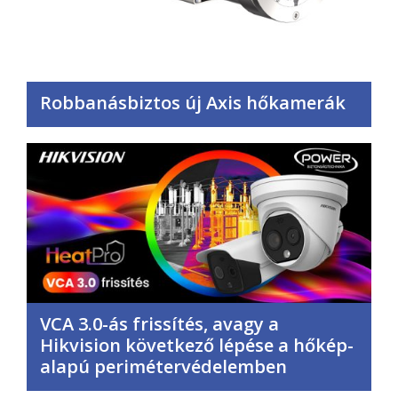
Robbanásbiztos új Axis hőkamerák
VCA 3.0-ás frissítés, avagy a
Hikvision következő lépése a hőkép-
alapú perimétervédelemben