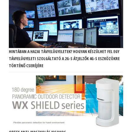
HINTÁBAN A HAZAI TÁVFELÜGYELETEK? HOGYAN KÉSZÜLHET FEL EGY
TÁVFELÜGYELETI SZOLGÁLTATÓ A 2G-S ÁTJELZŐK 4G-S ESZKÖZÖKRE
TÖRTÉNŐ CSERÉJÉRE