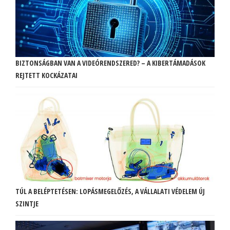
BIZTONSÁGBAN VAN A VIDEÓRENDSZERED? – A KIBERTÁMADÁSOK
REJTETT KOCKÁZATAI
TÚL A BELÉPTETÉSEN: LOPÁSMEGELŐZÉS, A VÁLLALATI VÉDELEM ÚJ
SZINTJE