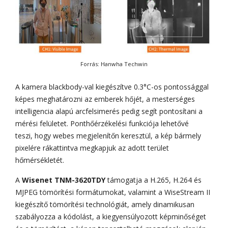
Forrás: Hanwha Techwin
A kamera blackbody-val kiegészítve 0.3°C-os pontossággal
képes meghatározni az emberek hőjét, a mesterséges
intelligencia alapú arcfelsimerés pedig segít pontosítani a
mérési felületet. Ponthőérzékelési funkciója lehetővé
teszi, hogy webes megjelenítőn keresztül, a kép bármely
pixelére rákattintva megkapjuk az adott terület
hőmérsékletét.
A
Wisenet TNM-3620TDY
támogatja a H.265, H.264 és
MJPEG tömörítési formátumokat, valamint a WiseStream II
kiegészítő tömörítési technológiát, amely dinamikusan
szabályozza a kódolást, a kiegyensúlyozott képminőséget