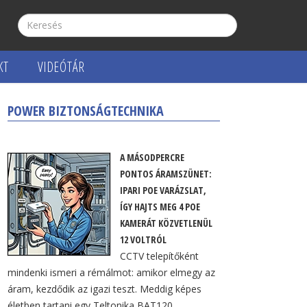
KT
VIDEÓTÁR
POWER BIZTONSÁGTECHNIKA
A MÁSODPERCRE
PONTOS ÁRAMSZÜNET:
IPARI POE VARÁZSLAT,
ÍGY HAJTS MEG 4 POE
KAMERÁT KÖZVETLENÜL
12 VOLTRÓL
CCTV telepítőként
mindenki ismeri a rémálmot: amikor elmegy az
áram, kezdődik az igazi teszt. Meddig képes
életben tartani egy Teltonika BAT120