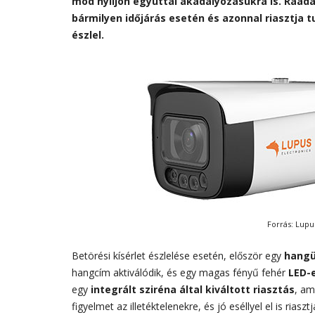
mód nyíljon egyúttal akadályozásukra is. Ráadá
bármilyen időjárás esetén és azonnal riasztja t
észlel.
Forrás: Lupu
Betörési kísérlet észlelése esetén, először egy
hangü
hangcím aktiválódik, és egy magas fényű fehér
LED-e
egy
integrált sziréna által kiváltott riasztás
, am
figyelmet az illetéktelenekre, és jó eséllyel el is riasz