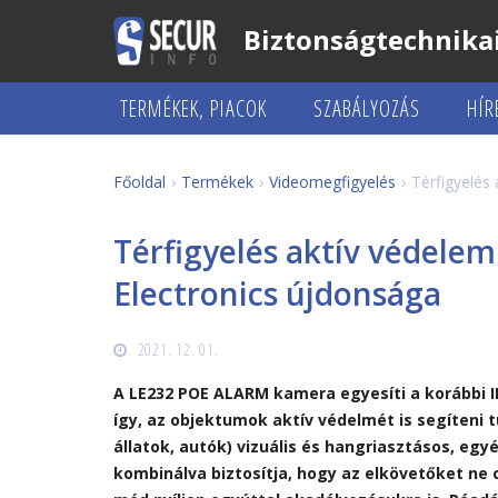
Biztonságtechnikai
TERMÉKEK, PIACOK
SZABÁLYOZÁS
HÍR
Főoldal
Termékek
Videomegfigyelés
Térfigyelés
Térfigyelés aktív védele
Electronics újdonsága
2021. 12. 01.
A LE232 POE ALARM kamera egyesíti a korábbi I
így, az objektumok aktív védelmét is segíteni t
állatok, autók) vizuális és hangriasztásos, eg
kombinálva biztosítja, hogy az elkövetőket ne 