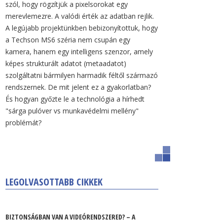
szól, hogy rögzítjük a pixelsorokat egy
merevlemezre. A valódi érték az adatban rejlik.
A legújabb projektünkben bebizonyítottuk, hogy
a Techson MS6 széria nem csupán egy
kamera, hanem egy intelligens szenzor, amely
képes strukturált adatot (metaadatot)
szolgáltatni bármilyen harmadik féltől származó
rendszernek. De mit jelent ez a gyakorlatban?
És hogyan győzte le a technológia a hírhedt
"sárga pulóver vs munkavédelmi mellény"
problémát?
LEGOLVASOTTABB CIKKEK
BIZTONSÁGBAN VAN A VIDEÓRENDSZERED? – A