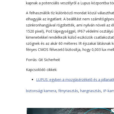
kapnak a potenciális veszélyről a Lupus központba t
A felhasználók tíz különböző mondat közül választhatna
elhagyják az ingatlant. A beállítást nem számítógépe
szinkronhangjával rögzítették, ami nyilván növeli az
1520 pixel), PoE tápegységgel, IP67 védelmi osztályú k
kimenetekkel rendelkezik külső eszközök csatlakoztat
szögnek és az akár 60 méteres IR éjszakai látásnak 
fényes CMOS félvezető biztosítja, hogy 0,003 lux mell
Forrás: Git Sicherheit
Kapcsolódó cikkek:
LUPUS: egyben a mozgásérzékelő és a pillana
biztonsági kamera
,
fényriasztás
,
hangriasztás
,
IP-ka