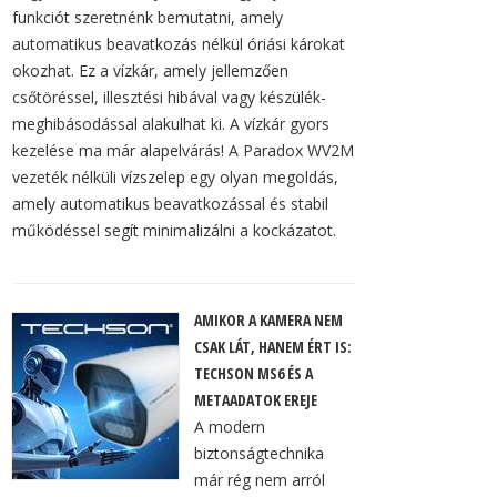
funkciót szeretnénk bemutatni, amely
automatikus beavatkozás nélkül óriási károkat
okozhat. Ez a vízkár, amely jellemzően
csőtöréssel, illesztési hibával vagy készülék-
meghibásodással alakulhat ki. A vízkár gyors
kezelése ma már alapelvárás! A Paradox WV2M
vezeték nélküli vízszelep egy olyan megoldás,
amely automatikus beavatkozással és stabil
működéssel segít minimalizálni a kockázatot.
AMIKOR A KAMERA NEM
CSAK LÁT, HANEM ÉRT IS:
TECHSON MS6 ÉS A
METAADATOK EREJE
A modern
biztonságtechnika
már rég nem arról