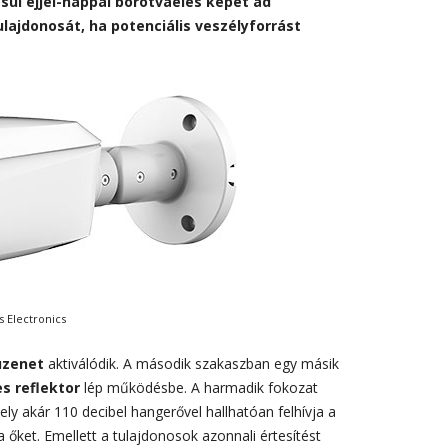
sul éjjel-nappal borotvaéles képet ad
ulajdonosát, ha potenciális veszélyforrást
s Electronics
zenet
aktiválódik. A második szakaszban egy másik
s reflektor
lép működésbe. A harmadik fokozat
ely akár 110 decibel hangerővel hallhatóan felhívja a
tja őket. Emellett a tulajdonosok azonnali értesítést