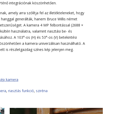
örténő integrációnak köszönhetően.
k, amely arra szólítja fel az illetékteleneket, hogy
s hanggal generálták, hanem Bruce Willis német
 életszerűséget. A kamera 4 MP felbontással (2688 ×
ültéri használatra, valamint riasztási be- és
ásához. A 103°-os (H) és 53°-os (V) betekintési
köszönhetően a kamera univerzálisan használható. A
ett is részletgazdag színes kép jelenjen meg.
tkép kamera
mera
,
riasztás funkció
,
sziréna