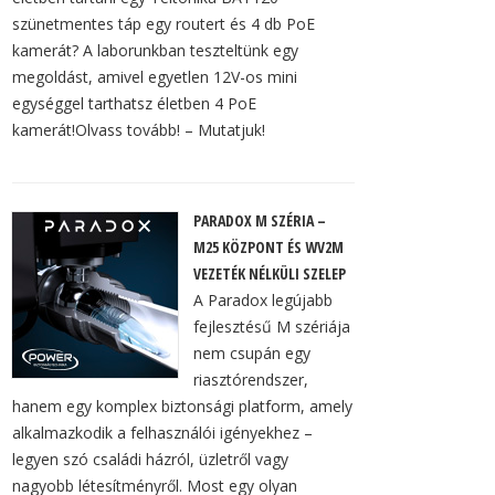
szünetmentes táp egy routert és 4 db PoE
kamerát? A laborunkban teszteltünk egy
megoldást, amivel egyetlen 12V-os mini
egységgel tarthatsz életben 4 PoE
kamerát!Olvass tovább! – Mutatjuk!
PARADOX M SZÉRIA –
M25 KÖZPONT ÉS WV2M
VEZETÉK NÉLKÜLI SZELEP
A Paradox legújabb
fejlesztésű M szériája
nem csupán egy
riasztórendszer,
hanem egy komplex biztonsági platform, amely
alkalmazkodik a felhasználói igényekhez –
legyen szó családi házról, üzletről vagy
nagyobb létesítményről. Most egy olyan