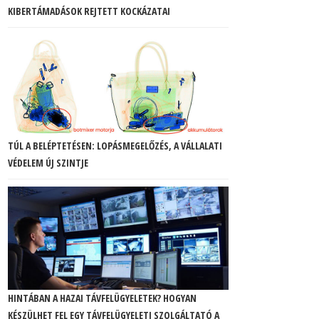
KIBERTÁMADÁSOK REJTETT KOCKÁZATAI
TÚL A BELÉPTETÉSEN: LOPÁSMEGELŐZÉS, A VÁLLALATI
VÉDELEM ÚJ SZINTJE
HINTÁBAN A HAZAI TÁVFELÜGYELETEK? HOGYAN
KÉSZÜLHET FEL EGY TÁVFELÜGYELETI SZOLGÁLTATÓ A