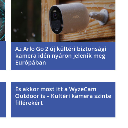
Az Arlo Go 2 új kültéri biztonsági
kamera idén nyáron jelenik meg
Európában
És akkor most itt a WyzeCam
Outdoor is – Kültéri kamera szinte
fillérekért