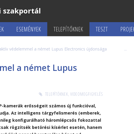
 szakportál
EK
ESEMÉNYEK
TELEPÍTŐKNEK
TESZT
PROJE
 aktív védelemmel a német Lupus Electronics újdonsága
mmel a német Lupus
TELEPÍTŐKNEK
,
VIDEOMEGFIGYELÉS
P-kamerák erősségeit számos új funkcióval,
udja. Az intelligens tárgyfelismerés (emberek,
yénileg konfigurálható háromlépcsős fokozattal
csak rögzítsék betörési kísérlet esetén, hanem