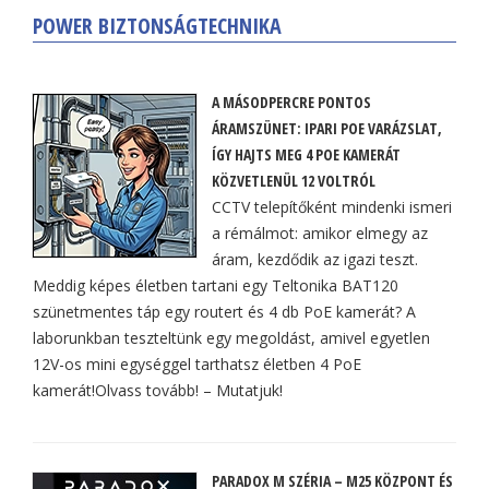
POWER BIZTONSÁGTECHNIKA
A MÁSODPERCRE PONTOS
ÁRAMSZÜNET: IPARI POE VARÁZSLAT,
ÍGY HAJTS MEG 4 POE KAMERÁT
KÖZVETLENÜL 12 VOLTRÓL
CCTV telepítőként mindenki ismeri
a rémálmot: amikor elmegy az
áram, kezdődik az igazi teszt.
Meddig képes életben tartani egy Teltonika BAT120
szünetmentes táp egy routert és 4 db PoE kamerát? A
laborunkban teszteltünk egy megoldást, amivel egyetlen
12V-os mini egységgel tarthatsz életben 4 PoE
kamerát!Olvass tovább! – Mutatjuk!
PARADOX M SZÉRIA – M25 KÖZPONT ÉS