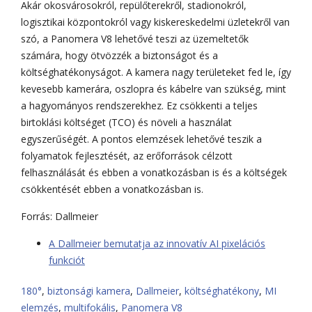
Akár okosvárosokról, repülőterekről, stadionokról,
logisztikai központokról vagy kiskereskedelmi üzletekről van
szó, a Panomera V8 lehetővé teszi az üzemeltetők
számára, hogy ötvözzék a biztonságot és a
költséghatékonyságot. A kamera nagy területeket fed le, így
kevesebb kamerára, oszlopra és kábelre van szükség, mint
a hagyományos rendszerekhez. Ez csökkenti a teljes
birtoklási költséget (TCO) és növeli a használat
egyszerűségét. A pontos elemzések lehetővé teszik a
folyamatok fejlesztését, az erőforrások célzott
felhasználását és ebben a vonatkozásban is és a költségek
csökkentését ebben a vonatkozásban is.
Forrás: Dallmeier
A Dallmeier bemutatja az innovatív AI pixelációs
funkciót
180°
,
biztonsági kamera
,
Dallmeier
,
költséghatékony
,
MI
elemzés
,
multifokális
,
Panomera V8