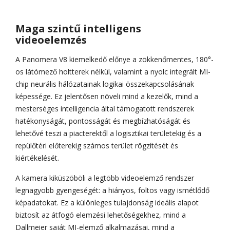
Maga szintű intelligens
videoelemzés
A Panomera V8 kiemelkedő előnye a zökkenőmentes, 180°-
os látómező holtterek nélkül, valamint a nyolc integrált MI-
chip neurális hálózatainak logikai összekapcsolásának
képessége. Ez jelentősen növeli mind a kezelők, mind a
mesterséges intelligencia által támogatott rendszerek
hatékonyságát, pontosságát és megbízhatóságát és
lehetővé teszi a piacterektől a logisztikai területekig és a
repülőtéri előterekig számos terület rögzítését és
kiértékelését.
A kamera kiküszöböli a legtöbb videoelemző rendszer
legnagyobb gyengeségét: a hiányos, foltos vagy ismétlődő
képadatokat. Ez a különleges tulajdonság ideális alapot
biztosít az átfogó elemzési lehetőségekhez, mind a
Dallmeier saját MI-elemző alkalmazásai, mind a