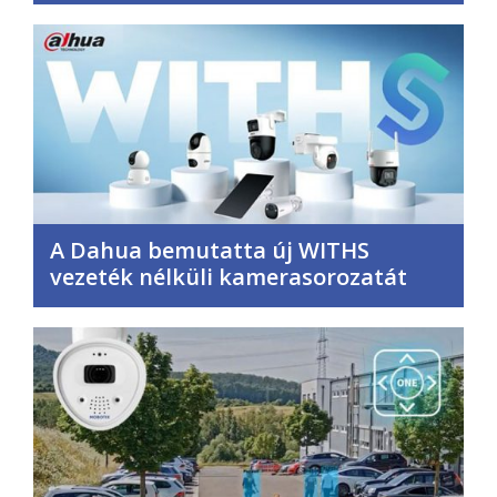
A Dahua bemutatta új WITHS
vezeték nélküli kamerasorozatát