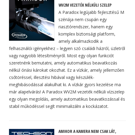
WV2M VEZETÉK NÉLKÜLI SZELEP
A Paradox legújabb fejlesztésű M
szériája nem csupán egy
riasztórendszer, hanem egy
komplex biztonsági platform,
amely alkalmazkodik a
felhasználói igényekhez – legyen szó családi házról, üzletről
vagy nagyobb létesítményről. Most egy olyan funkciót
szeretnénk bemutatni, amely automatikus beavatkozás
nélkül óriási károkat okozhat. Ez a vízkár, amely jellemzően
csőtöréssel, illesztési hibával vagy készülék-
meghibásodással alakulhat ki. A vízkár gyors kezelése ma
már alapelvárás! A Paradox WV2M vezeték nélküli vízszelep
egy olyan megoldás, amely automatikus beavatkozással és
stabil működéssel segít minimalizálni a kockázatot.
AMIKOR A KAMERA NEM CSAK LÁT,