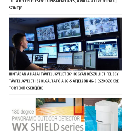
TÚL A BELÉPTETÉSEN: LOPÁSMEGELŐZÉS, A VÁLLALATI VÉDELEM ÚJ
SZINTJE
HINTÁBAN A HAZAI TÁVFELÜGYELETEK? HOGYAN KÉSZÜLHET FEL EGY
TÁVFELÜGYELETI SZOLGÁLTATÓ A 2G-S ÁTJELZŐK 4G-S ESZKÖZÖKRE
TÖRTÉNŐ CSERÉJÉRE