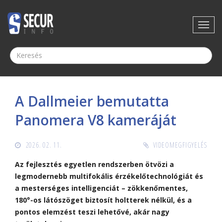
A Dallmeier bemutatta
Panomera V8 kameráját
2026. 02. 11.
VIDEOMEGFIGYELÉS
Az fejlesztés egyetlen rendszerben ötvözi a
legmodernebb multifokális érzékelőtechnológiát és
a mesterséges intelligenciát – zökkenőmentes,
180°-os látószöget biztosít holtterek nélkül, és a
pontos elemzést teszi lehetővé, akár nagy