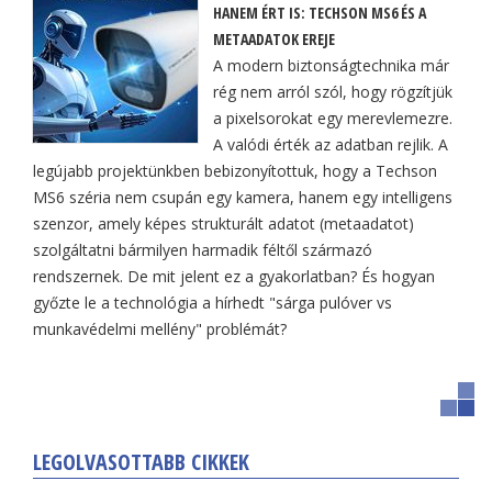
HANEM ÉRT IS: TECHSON MS6 ÉS A
METAADATOK EREJE
A modern biztonságtechnika már
rég nem arról szól, hogy rögzítjük
a pixelsorokat egy merevlemezre.
A valódi érték az adatban rejlik. A
legújabb projektünkben bebizonyítottuk, hogy a Techson
MS6 széria nem csupán egy kamera, hanem egy intelligens
szenzor, amely képes strukturált adatot (metaadatot)
szolgáltatni bármilyen harmadik féltől származó
rendszernek. De mit jelent ez a gyakorlatban? És hogyan
győzte le a technológia a hírhedt "sárga pulóver vs
munkavédelmi mellény" problémát?
LEGOLVASOTTABB CIKKEK