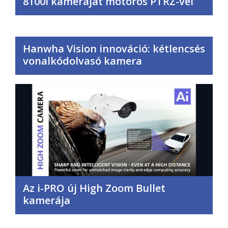
8100i kameráját motoros PTRZ-vel
Hanwha Vision innováció: kétlencsés
vonalkódolvasó kamera
Az i-PRO új High Zoom Bullet
kamerája