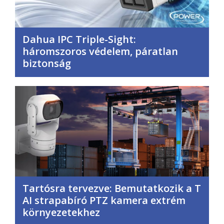
Dahua IPC Triple-Sight:
háromszoros védelem, páratlan
biztonság
Tartósra tervezve: Bemutatkozik a T
AI strapabíró PTZ kamera extrém
környezetekhez