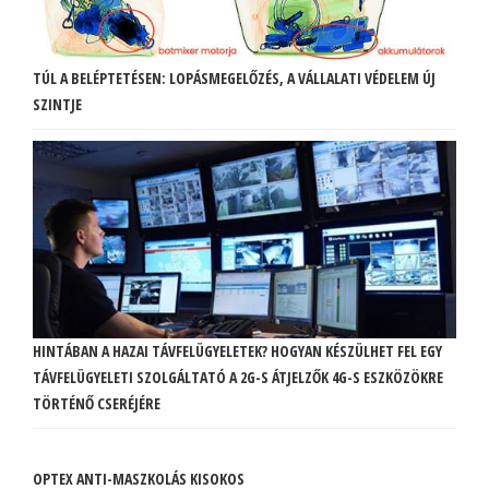
TÚL A BELÉPTETÉSEN: LOPÁSMEGELŐZÉS, A VÁLLALATI VÉDELEM ÚJ
SZINTJE
HINTÁBAN A HAZAI TÁVFELÜGYELETEK? HOGYAN KÉSZÜLHET FEL EGY
TÁVFELÜGYELETI SZOLGÁLTATÓ A 2G-S ÁTJELZŐK 4G-S ESZKÖZÖKRE
TÖRTÉNŐ CSERÉJÉRE
OPTEX ANTI-MASZKOLÁS KISOKOS