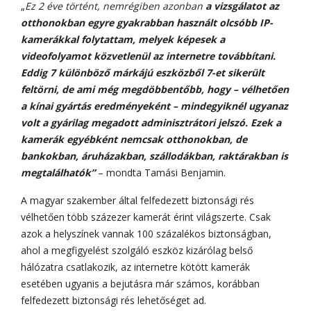
„
Ez
2 éve történt, nemrégiben azonban
a vizsgálatot az
otthonokban egyre gyakrabban használt olcsóbb IP-
kamerákkal folytattam, melyek képesek a
videofolyamot közvetlenül az internetre továbbítani.
Eddig 7 különböző márkájú eszközből 7-et sikerült
feltörni, de ami még megdöbbentőbb, hogy – vélhetően
a kínai gyártás eredményeként – mindegyiknél ugyanaz
volt a gyárilag megadott adminisztrátori jelszó. Ezek a
kamerák egyébként nemcsak otthonokban, de
bankokban, áruházakban, szállodákban, raktárakban is
megtalálhatók”
– mondta Tamási Benjamin.
A magyar szakember által felfedezett biztonsági rés
vélhetően több százezer kamerát érint világszerte. Csak
azok a helyszínek vannak 100 százalékos biztonságban,
ahol a megfigyelést szolgáló eszköz kizárólag belső
hálózatra csatlakozik, az internetre kötött kamerák
esetében ugyanis a bejutásra már számos, korábban
felfedezett biztonsági rés lehetőséget ad.