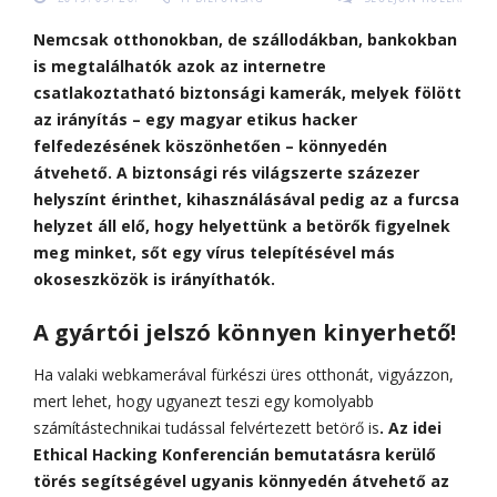
Nemcsak otthonokban, de szállodákban, bankokban
is megtalálhatók azok az internetre
csatlakoztatható biztonsági kamerák, melyek fölött
az irányítás – egy magyar etikus hacker
felfedezésének köszönhetően – könnyedén
átvehető. A biztonsági rés világszerte százezer
helyszínt érinthet, kihasználásával pedig az a furcsa
helyzet áll elő, hogy helyettünk a betörők figyelnek
meg minket, sőt egy vírus telepítésével más
okoseszközök is irányíthatók.
A gyártói jelszó könnyen kinyerhető!
Ha valaki webkamerával fürkészi üres otthonát, vigyázzon,
mert lehet, hogy ugyanezt teszi egy komolyabb
számítástechnikai tudással felvértezett betörő is
. Az idei
Ethical Hacking Konferencián
bemutatásra kerülő
törés segítségével ugyanis
könnyedén átvehető az