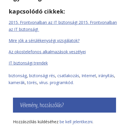
kapcsolódó cikkek:
2015. Frontvonalban az IT biztonság! 2015. Frontvonalban
az IT biztonság!
Mire jók a sérülékenységi vizsgálatok?
Az okostelefonos alkalmazások veszélyei
IT biztonsági trendek
biztonság
,
biztonsági rés
,
csatlakozás
,
Internet
,
irányítás
,
kamerák
,
törés
,
vírus. programkód.
Vélemény, hozzászólás?
Hozzászólás küldéséhez
be kell jelentkezni
.