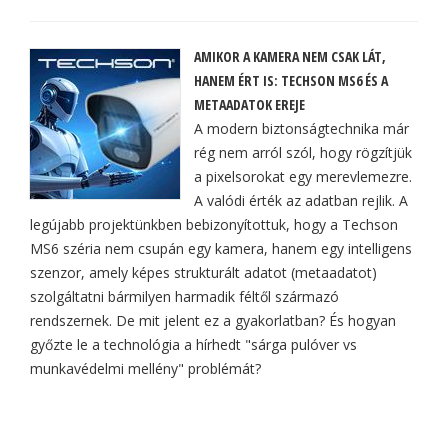
AMIKOR A KAMERA NEM CSAK LÁT,
HANEM ÉRT IS: TECHSON MS6 ÉS A
METAADATOK EREJE
A modern biztonságtechnika már
rég nem arról szól, hogy rögzítjük
a pixelsorokat egy merevlemezre.
A valódi érték az adatban rejlik. A
legújabb projektünkben bebizonyítottuk, hogy a Techson
MS6 széria nem csupán egy kamera, hanem egy intelligens
szenzor, amely képes strukturált adatot (metaadatot)
szolgáltatni bármilyen harmadik féltől származó
rendszernek. De mit jelent ez a gyakorlatban? És hogyan
győzte le a technológia a hírhedt "sárga pulóver vs
munkavédelmi mellény" problémát?