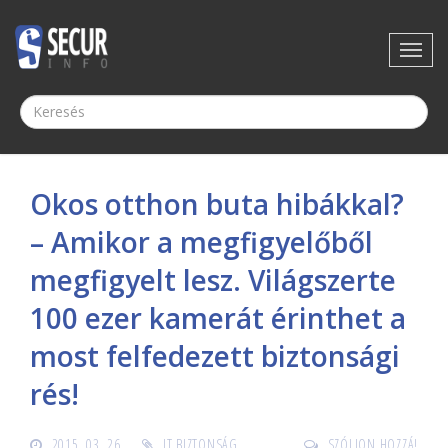
Okos otthon buta hibákkal?
– Amikor a megfigyelőből
megfigyelt lesz. Világszerte
100 ezer kamerát érinthet a
most felfedezett biztonsági
rés!
2015. 03. 26.
IT BIZTONSÁG
SZÓLJON HOZZÁ!