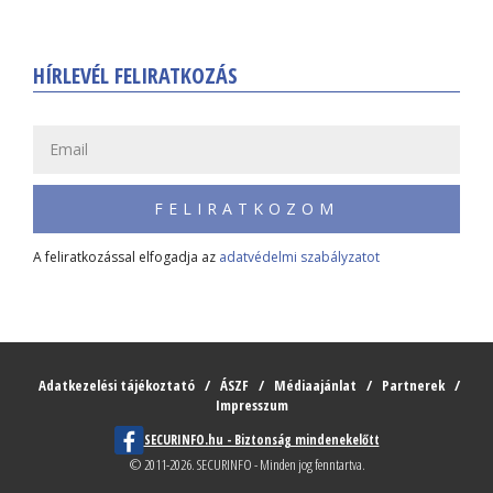
HÍRLEVÉL FELIRATKOZÁS
FELIRATKOZOM
A feliratkozással elfogadja az
adatvédelmi szabályzatot
Adatkezelési tájékoztató
ÁSZF
Médiaajánlat
Partnerek
Impresszum
SECURINFO.hu - Biztonság mindenekelőtt
© 2011-2026. SECURINFO - Minden jog fenntartva.