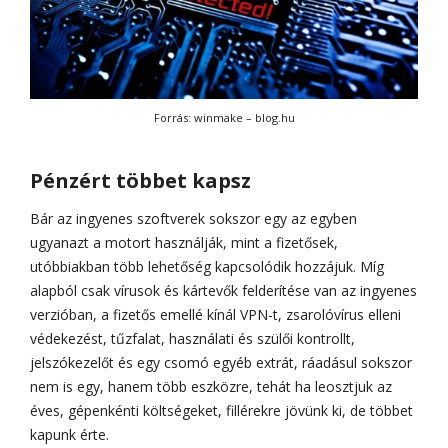
Forrás: winmake – blog.hu
Pénzért többet kapsz
Bár az ingyenes szoftverek sokszor egy az egyben
ugyanazt a motort használják, mint a fizetősek,
utóbbiakban több lehetőség kapcsolódik hozzájuk. Míg
alapból csak vírusok és kártevők felderítése van az ingyenes
verzióban, a fizetős emellé kínál VPN-t, zsarolóvírus elleni
védekezést, tűzfalat, használati és szülői kontrollt,
jelszókezelőt és egy csomó egyéb extrát, ráadásul sokszor
nem is egy, hanem több eszközre, tehát ha leosztjuk az
éves, gépenkénti költségeket, fillérekre jövünk ki, de többet
kapunk érte.