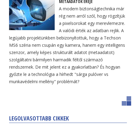
METAADATOK EREJE
A modern biztonságtechnika már
rég nem arról szól, hogy rögzítjük
a pixelsorokat egy merevlemezre.
A valódi érték az adatban rejlik. A
legújabb projektünkben bebizonyítottuk, hogy a Techson
MS6 széria nem csupán egy kamera, hanem egy intelligens
szenzor, amely képes strukturált adatot (metaadatot)
szolgáltatni bármilyen harmadik féltől származó
rendszernek. De mit jelent ez a gyakorlatban? És hogyan
győzte le a technológia a hírhedt "sárga pulóver vs
munkavédelmi mellény" problémát?
LEGOLVASOTTABB CIKKEK