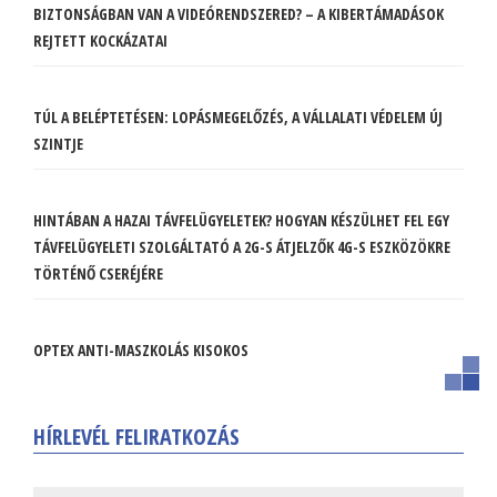
BIZTONSÁGBAN VAN A VIDEÓRENDSZERED? – A KIBERTÁMADÁSOK
REJTETT KOCKÁZATAI
TÚL A BELÉPTETÉSEN: LOPÁSMEGELŐZÉS, A VÁLLALATI VÉDELEM ÚJ
SZINTJE
HINTÁBAN A HAZAI TÁVFELÜGYELETEK? HOGYAN KÉSZÜLHET FEL EGY
TÁVFELÜGYELETI SZOLGÁLTATÓ A 2G-S ÁTJELZŐK 4G-S ESZKÖZÖKRE
TÖRTÉNŐ CSERÉJÉRE
OPTEX ANTI-MASZKOLÁS KISOKOS
HÍRLEVÉL FELIRATKOZÁS