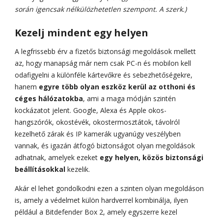
során igencsak nélkülözhetetlen szempont. A szerk.)
Kezelj mindent egy helyen
A legfrissebb érv a fizetős biztonsági megoldások mellett
az, hogy manapság már nem csak PC-n és mobilon kell
odafigyelni a különféle kártevőkre és sebezhetőségekre,
hanem
egyre több olyan eszköz kerül az otthoni és
céges hálózatokba
, ami a maga módján szintén
kockázatot jelent. Google, Alexa és Apple okos-
hangszórók, okostévék, okostermosztátok, távolról
kezelhető zárak és IP kamerák ugyanúgy veszélyben
vannak, és igazán átfogó biztonságot olyan megoldások
adhatnak, amelyek ezeket
egy helyen, közös biztonsági
beállításokkal
kezelik.
Akár el lehet gondolkodni ezen a szinten olyan megoldáson
is, amely a védelmet külön hardverrel kombinálja, ilyen
például a Bitdefender Box 2, amely egyszerre kezel