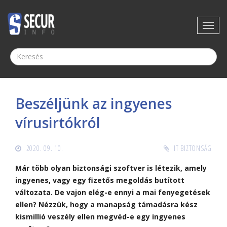
Beszéljünk az ingyenes
vírusirtókról
2020. 09. 10.
IT BIZTONSÁG
Már több olyan biztonsági szoftver is létezik, amely
ingyenes, vagy egy fizetős megoldás butított
változata. De vajon elég-e ennyi a mai fenyegetések
ellen? Nézzük, hogy a manapság támadásra kész
kismillió veszély ellen megvéd-e egy ingyenes