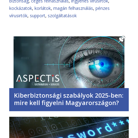
biztonság
,
céges felhasználás
,
ingyenes vírusirtók
,
kockázatok
,
korlátok
,
magán felhasználás
,
pénzes
vírusirtók
,
support
,
szolgáltatások
Kiberbiztonsági szabályok 2025-ben:
mire kell figyelni Magyarországon?