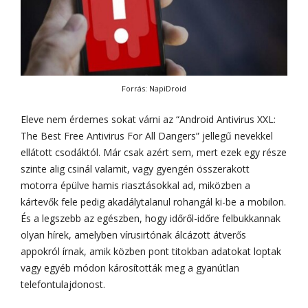
Forrás: NapiDroid
Eleve nem érdemes sokat várni az “Android Antivirus XXL:
The Best Free Antivirus For All Dangers” jellegű nevekkel
ellátott csodáktól. Már csak azért sem, mert ezek egy része
szinte alig csinál valamit, vagy gyengén összerakott
motorra épülve hamis riasztásokkal ad, miközben a
kártevők fele pedig akadálytalanul rohangál ki-be a mobilon.
És a legszebb az egészben, hogy időről-időre felbukkannak
olyan hírek, amelyben vírusirtónak álcázott átverős
appokról írnak, amik közben pont titokban adatokat loptak
vagy egyéb módon károsították meg a gyanútlan
telefontulajdonost.