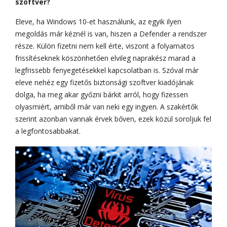
szoftver?
Eleve, ha Windows 10-et használunk, az egyik ilyen
megoldás már kéznél is van, hiszen a Defender a rendszer
része. Külön fizetni nem kell érte, viszont a folyamatos
frissítéseknek köszönhetően elvileg naprakész marad a
legfrissebb fenyegetésekkel kapcsolatban is. Szóval már
eleve nehéz egy fizetős biztonsági szoftver kiadójának
dolga, ha meg akar győzni bárkit arról, hogy fizessen
olyasmiért, amiből már van neki egy ingyen. A szakértők
szerint azonban vannak érvek bőven, ezek közül soroljuk fel
a legfontosabbakat.