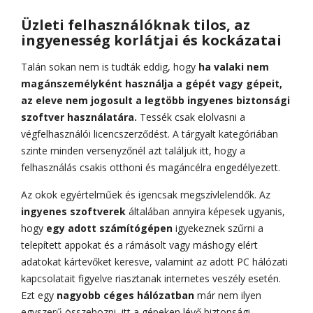
Üzleti felhasználóknak tilos, az
ingyenesség korlátjai és kockázatai
Talán sokan nem is tudták eddig, hogy
ha valaki nem
magánszemélyként használja a gépét vagy gépeit,
az eleve nem jogosult a legtöbb ingyenes biztonsági
szoftver használatára.
Tessék csak elolvasni a
végfelhasználói licencszerződést. A tárgyalt kategóriában
szinte minden versenyzőnél azt találjuk itt, hogy a
felhasználás csakis otthoni és magáncélra engedélyezett.
Az okok egyértelműek és igencsak megszívlelendők. Az
ingyenes szoftverek
általában annyira képesek ugyanis,
hogy
egy adott számítógépen
igyekeznek szűrni a
telepített appokat és a rámásolt vagy máshogy elért
adatokat kártevőket keresve, valamint az adott PC hálózati
kapcsolatait figyelve riasztanak internetes veszély esetén.
Ezt egy
nagyobb céges hálózatban
már nem ilyen
egyszerű összehozni, itt a gépeken lévő biztonsági