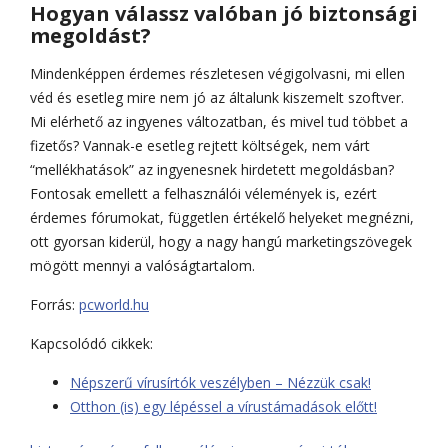
Hogyan válassz valóban jó biztonsági
megoldást?
Mindenképpen érdemes részletesen végigolvasni, mi ellen
véd és esetleg mire nem jó az általunk kiszemelt szoftver.
Mi elérhető az ingyenes változatban, és mivel tud többet a
fizetős? Vannak-e esetleg rejtett költségek, nem várt
“mellékhatások” az ingyenesnek hirdetett megoldásban?
Fontosak emellett a felhasználói vélemények is, ezért
érdemes fórumokat, független értékelő helyeket megnézni,
ott gyorsan kiderül, hogy a nagy hangú marketingszövegek
mögött mennyi a valóságtartalom.
Forrás:
pcworld.hu
Kapcsolódó cikkek:
Népszerű vírusírtók veszélyben – Nézzük csak!
Otthon (is) egy lépéssel a vírustámadások előtt!