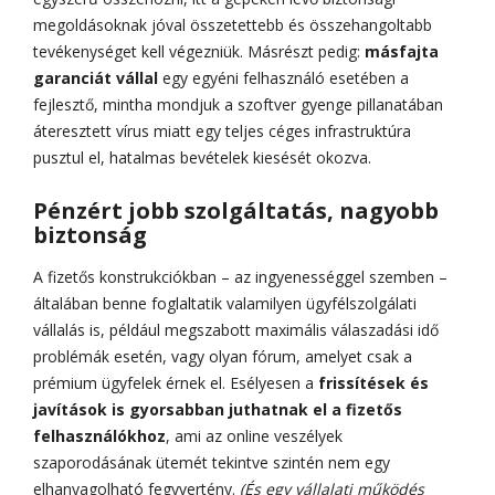
megoldásoknak jóval összetettebb és összehangoltabb
tevékenységet kell végezniük. Másrészt pedig:
másfajta
garanciát vállal
egy egyéni felhasználó esetében a
fejlesztő, mintha mondjuk a szoftver gyenge pillanatában
áteresztett vírus miatt egy teljes céges infrastruktúra
pusztul el, hatalmas bevételek kiesését okozva.
Pénzért jobb szolgáltatás, nagyobb
biztonság
A fizetős konstrukciókban – az ingyenességgel szemben –
általában benne foglaltatik valamilyen ügyfélszolgálati
vállalás is, például megszabott maximális válaszadási idő
problémák esetén, vagy olyan fórum, amelyet csak a
prémium ügyfelek érnek el. Esélyesen a
frissítések és
javítások is gyorsabban juthatnak el a fizetős
felhasználókhoz
, ami az online veszélyek
szaporodásának ütemét tekintve szintén nem egy
elhanyagolható fegyvertény.
(És egy vállalati működés