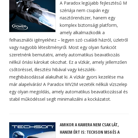
A Paradox legújabb fejlesztésű M
szériája nem csupán egy
riasztórendszer, hanem egy
komplex biztonsági platform,
amely alkalmazkodik a
felhasználói igényekhez – legyen szó családi házról, üzletről
vagy nagyobb létesítményről. Most egy olyan funkciót
szeretnénk bemutatni, amely automatikus beavatkozás
nélkül óriási károkat okozhat. Ez a vízkár, amely jellemzően
csőtöréssel, illesztési hibával vagy készülék-
meghibásodással alakulhat ki. A vízkár gyors kezelése ma
már alapelvárás! A Paradox WV2M vezeték nélküli vízszelep
egy olyan megoldás, amely automatikus beavatkozással és
stabil működéssel segít minimalizálni a kockázatot.
AMIKOR A KAMERA NEM CSAK LÁT,
HANEM ÉRT IS: TECHSON MS6 ÉS A