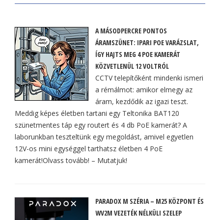
A MÁSODPERCRE PONTOS
ÁRAMSZÜNET: IPARI POE VARÁZSLAT,
ÍGY HAJTS MEG 4 POE KAMERÁT
KÖZVETLENÜL 12 VOLTRÓL
CCTV telepítőként mindenki ismeri
a rémálmot: amikor elmegy az
áram, kezdődik az igazi teszt.
Meddig képes életben tartani egy Teltonika BAT120
szünetmentes táp egy routert és 4 db PoE kamerát? A
laborunkban teszteltünk egy megoldást, amivel egyetlen
12V-os mini egységgel tarthatsz életben 4 PoE
kamerát!Olvass tovább! – Mutatjuk!
PARADOX M SZÉRIA – M25 KÖZPONT ÉS
WV2M VEZETÉK NÉLKÜLI SZELEP