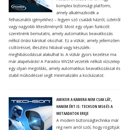
komplex biztonsági platform,
amely alkalmazkodik a
felhasználói igényekhez – legyen szó családi házról, üzletről
vagy nagyobb létesítményről. Most egy olyan funkciót
szeretnénk bemutatni, amely automatikus beavatkozás
nélkül óriási károkat okozhat. Ez a vízkár, amely jellemzően
csőtöréssel, illesztési hibával vagy készülék-
meghibásodással alakulhat ki. A vízkár gyors kezelése ma
már alapelvárás! A Paradox WV2M vezeték nélküli vízszelep
egy olyan megoldás, amely automatikus beavatkozással és
stabil működéssel segít minimalizálni a kockázatot.
AMIKOR A KAMERA NEM CSAK LÁT,
HANEM ÉRT IS: TECHSON MS6 ÉS A
METAADATOK EREJE
A modern biztonságtechnika már
rég nem arról szól, hogy rögzítjük