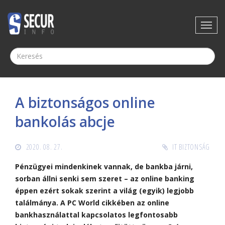
A biztonságos online
bankolás abcje
2020. 08. 27.
IT BIZTONSÁG
Pénzügyei mindenkinek vannak, de bankba járni,
sorban állni senki sem szeret – az online banking
éppen ezért sokak szerint a világ (egyik) legjobb
találmánya. A PC World cikkében az online
bankhasználattal kapcsolatos legfontosabb