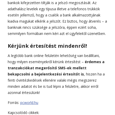
bankok kifejezetten tiltják is a jelszó megosztását. Az
adathalász levelek egy típusa illetve a telefonos trükkök
esetén jellemző, hogy a csalók a bank alkalmazottjának
kiadva magukat elkérik a jelszót. Ez biztos, hogy átverés – a
banknak nincs szüksége a jelszóra, éppen ezért soha,
semmilyen formában nem kéri azt el ügyfeleitől üzenetben.
Kérjünk értesítést mindenről!
A legtöbb bank online felületén lehetőség van beállítani,
hogy milyen eseményekről kérünk értesítést –
érdemes a
tranzakciókat megerősítő SMS-ek mellett
bekapcsolni a bejelentkezési értesítőt is
, hiszen ha a
fenti óvintézkedések ellenére valaki mégis megszerez
minden adatot és be is tud lépni a felületre, akkor erről
azonnal értesülünk!
Forrás:
pcworld.hu
Kapcsolódó cikkek: