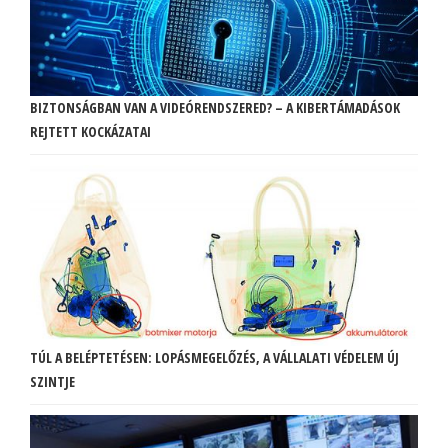
BIZTONSÁGBAN VAN A VIDEÓRENDSZERED? – A KIBERTÁMADÁSOK
REJTETT KOCKÁZATAI
TÚL A BELÉPTETÉSEN: LOPÁSMEGELŐZÉS, A VÁLLALATI VÉDELEM ÚJ
SZINTJE