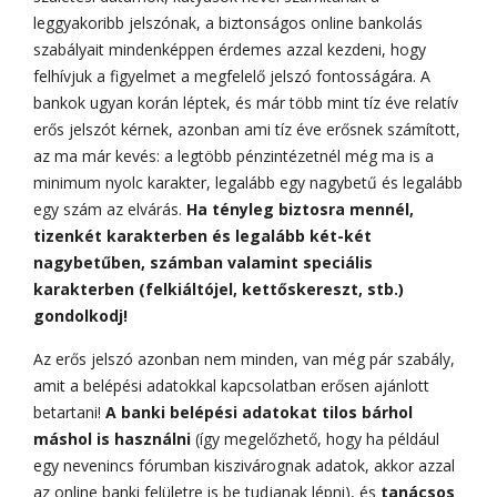
leggyakoribb jelszónak, a biztonságos online bankolás
szabályait mindenképpen érdemes azzal kezdeni, hogy
felhívjuk a figyelmet a megfelelő jelszó fontosságára. A
bankok ugyan korán léptek, és már több mint tíz éve relatív
erős jelszót kérnek, azonban ami tíz éve erősnek számított,
az ma már kevés: a legtöbb pénzintézetnél még ma is a
minimum nyolc karakter, legalább egy nagybetű és legalább
egy szám az elvárás.
Ha tényleg biztosra mennél,
tizenkét karakterben és legalább két-két
nagybetűben, számban valamint speciális
karakterben (felkiáltójel, kettőskereszt, stb.)
gondolkodj!
Az erős jelszó azonban nem minden, van még pár szabály,
amit a belépési adatokkal kapcsolatban erősen ajánlott
betartani!
A banki belépési adatokat tilos bárhol
máshol is használni
(így megelőzhető, hogy ha például
egy nevenincs fórumban kiszivárognak adatok, akkor azzal
az online banki felületre is be tudjanak lépni), és
tanácsos