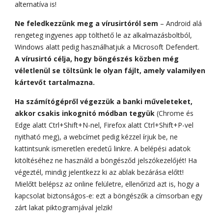
alternatíva is!
Ne feledkezzünk meg a vírusirtóról sem
– Android alá
rengeteg ingyenes app tölthető le az alkalmazásboltból,
Windows alatt pedig használhatjuk a Microsoft Defendert.
A vírusirtó célja, hogy böngészés közben még
véletlenül se töltsünk le olyan fájlt, amely valamilyen
kártevőt tartalmazna.
Ha számítógépről végezzük a banki műveleteket,
akkor csakis inkognitó módban tegyük
(Chrome és
Edge alatt Ctrl+Shift+N-nel, Firefox alatt Ctrl+Shift+P-vel
nyitható meg), a webcímet pedig kézzel írjuk be, ne
kattintsunk ismeretlen eredetű linkre. A belépési adatok
kitöltéséhez ne használd a böngésződ jelszókezelőjét! Ha
végeztél, mindig jelentkezz ki az ablak bezárása előtt!
Mielőtt belépsz az online felületre, ellenőrizd azt is, hogy a
kapcsolat biztonságos-e: ezt a böngészők a címsorban egy
zárt lakat piktogramjával jelzik!