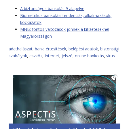
A biztonságos bankolás 9 alapelve
Biometrikus bankolási tendenciák, alkalmazások,
kockázatok
MNB: fontos változások jönnek a kifizetéseknél
Magyarországon
adathalászat
,
banki értesítések
,
belépési adatok
,
biztonsági
szabályok
,
eszköz
,
Internet
,
jelszó
,
online bankolás
,
vírus