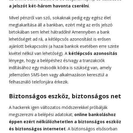
a jelszót két-három havonta cserélni
.
Mivel pénzről van szó, sokaknak pedig egy egész élet
megtakarítása áll a bankban, ezért még az erős jelszó
birtokában sem lehet hátradőlni! Amennyiben a bank
lehetőséget ad rá, a kétlépcsős azonosítást is erősen
ajánlott bekapcsolni (a hazai bankok esetében erre szinte
kivétel nélkül van lehetőség). A
kétlépcsős azonosítás
lényege, hogy a belépéshez és/vagy a tranzakciók
indításához egy második kódra is szükség van, amely
jellemzően SMS-ben vagy alkalmazáson keresztül a
felhasználó telefonjára érkezik.
Biztonságos eszköz, biztonságos net
A hackerek igen változatos módszerekkel próbálják
megszerezni a belépési adatokat;
online bankoláshoz
éppen ezért nélkülözhetetlen a biztonságos eszköz
és biztonságos internetet
. A biztonságos elsősorban