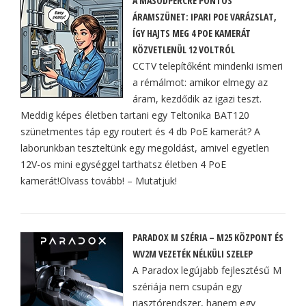
A MÁSODPERCRE PONTOS
ÁRAMSZÜNET: IPARI POE VARÁZSLAT,
ÍGY HAJTS MEG 4 POE KAMERÁT
KÖZVETLENÜL 12 VOLTRÓL
CCTV telepítőként mindenki ismeri
a rémálmot: amikor elmegy az
áram, kezdődik az igazi teszt.
Meddig képes életben tartani egy Teltonika BAT120
szünetmentes táp egy routert és 4 db PoE kamerát? A
laborunkban teszteltünk egy megoldást, amivel egyetlen
12V-os mini egységgel tarthatsz életben 4 PoE
kamerát!Olvass tovább! – Mutatjuk!
PARADOX M SZÉRIA – M25 KÖZPONT ÉS
WV2M VEZETÉK NÉLKÜLI SZELEP
A Paradox legújabb fejlesztésű M
szériája nem csupán egy
riasztórendszer, hanem egy