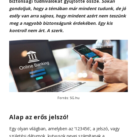
biztonsági tudnivalókat gyűjtötte össze.
Sokan
gondoljuk, hogy a témában már mindent tudunk, de jó
esély van arra sajnos, hogy mindent azért nem teszünk
meg a nagyobb biztonságunk érdekében. Egy kis
kontroll nem árt. A szerk.
Forrás: SG.hu
Alap az erős jelszó!
Egy olyan világban, amelyben az ‘123456’, a jelszó, vagy
születési dátumok, kutyusok nevei számítanak a