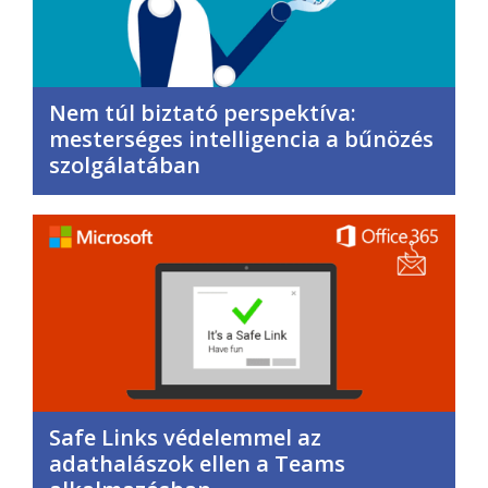
Nem túl biztató perspektíva:
mesterséges intelligencia a bűnözés
szolgálatában
Safe Links védelemmel az
adathalászok ellen a Teams