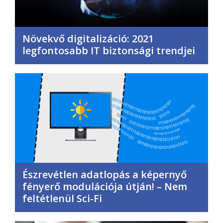
Növekvő digitalizáció: 2021
legfontosabb IT biztonsági trendjei
Észrevétlen adatlopás a képernyő
fényerő modulációja útján! – Nem
feltétlenül Sci-Fi