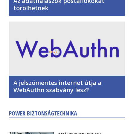
Az adathalászok postafiókokat
törölhetnek
A jelszómentes internet útja a
WebAuthn szabvány lesz?
POWER BIZTONSÁGTECHNIKA