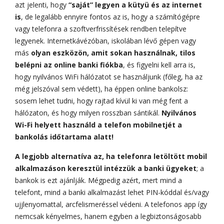
azt jelenti, hogy
“saját” legyen a kütyü és az internet
is
, de legalább ennyire fontos az is, hogy a számítógépre
vagy telefonra a szoftverfrissítések rendben telepítve
legyenek. Internetkávézóban, iskolában lévő gépen vagy
más
olyan eszközön, amit sokan használnak, tilos
belépni az online banki fiókba
, és figyelni kell arra is,
hogy nyilvános WiFi hálózatot se használjunk (főleg, ha az
még jelszóval sem védett), ha éppen online bankolsz:
sosem lehet tudni, hogy rajtad kívül ki van még fent a
hálózaton, és hogy milyen rosszban sántikál.
Nyilvános
Wi-Fi helyett használd a telefon mobilnetjét a
bankolás időtartama alatt!
A legjobb alternatíva az, ha telefonra letöltött mobil
alkalmazáson keresztül intézzük a banki ügyeket
; a
bankok is ezt ajánlják. Mégpedig azért, mert mind a
telefont, mind a banki alkalmazást lehet PIN-kóddal és/vagy
ujjlenyomattal, arcfelismeréssel védeni. A telefonos app így
nemcsak kényelmes, hanem egyben a legbiztonságosabb