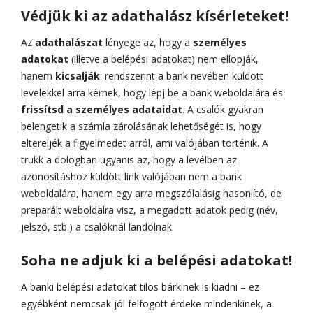
Védjük ki az adathalász kísérleteket!
Az
adathalászat
lényege az, hogy a
személyes
adatokat
(illetve a belépési adatokat) nem ellopják,
hanem
kicsalják
: rendszerint a bank nevében küldött
levelekkel arra kérnek, hogy lépj be a bank weboldalára és
frissítsd a személyes adataidat
. A csalók gyakran
belengetik a számla zárolásának lehetőségét is, hogy
eltereljék a figyelmedet arról, ami valójában történik. A
trükk a dologban ugyanis az, hogy a levélben az
azonosításhoz küldött link valójában nem a bank
weboldalára, hanem egy arra megszólalásig hasonlító, de
preparált weboldalra visz, a megadott adatok pedig (név,
jelszó, stb.) a csalóknál landolnak.
Soha ne adjuk ki a belépési adatokat!
A banki belépési adatokat tilos bárkinek is kiadni – ez
egyébként nemcsak jól felfogott érdeke mindenkinek, a