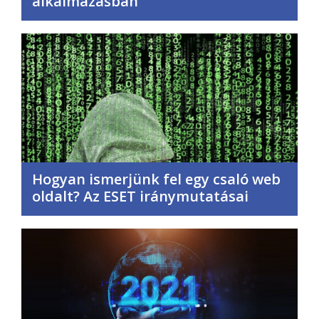
alkalmazásban
Hogyan ismerjünk fel egy csaló web
oldalt? Az ESET iránymutatásai