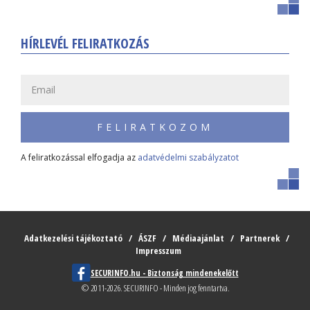
HÍRLEVÉL FELIRATKOZÁS
FELIRATKOZOM
A feliratkozással elfogadja az
adatvédelmi szabályzatot
Adatkezelési tájékoztató
ÁSZF
Médiaajánlat
Partnerek
Impresszum
SECURINFO.hu - Biztonság mindenekelőtt
© 2011-2026. SECURINFO - Minden jog fenntartva.