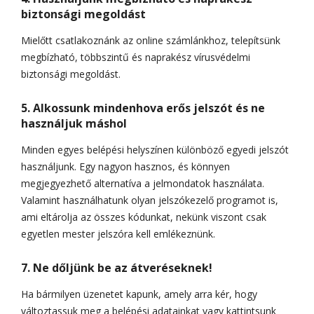
biztonsági megoldást
Mielőtt csatlakoznánk az online számlánkhoz, telepítsünk
megbízható, többszintű és naprakész vírusvédelmi
biztonsági megoldást.
5. Alkossunk mindenhova erős jelszót és ne
használjuk máshol
Minden egyes belépési helyszínen különböző egyedi jelszót
használjunk. Egy nagyon hasznos, és könnyen
megjegyezhető alternatíva a jelmondatok használata.
Valamint használhatunk olyan jelszókezelő programot is,
ami eltárolja az összes kódunkat, nekünk viszont csak
egyetlen mester jelszóra kell emlékeznünk.
7. Ne dőljünk be az átveréseknek!
Ha bármilyen üzenetet kapunk, amely arra kér, hogy
változtassuk meg a belépési adatainkat vagy kattintsunk