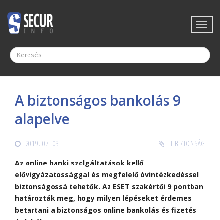
A biztonságos bankolás 9
alapelve
2019. 07. 03.
IT BIZTONSÁG
Az online banki szolgáltatások kellő
elővigyázatossággal és megfelelő óvintézkedéssel
biztonságossá tehetők. Az ESET szakértői 9 pontban
határozták meg, hogy milyen lépéseket érdemes
betartani a biztonságos online bankolás és fizetés