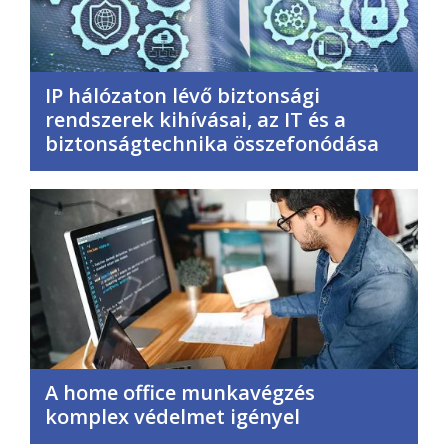
IP hálózaton lévő biztonsági
rendszerek kihívásai, az IT és a
biztonságtechnika összefonódása
A home office munkavégzés
komplex védelmet igényel