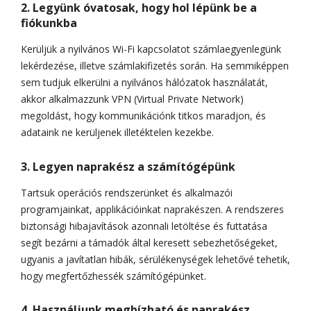
2. Legyünk óvatosak, hogy hol lépünk be a
fiókunkba
Kerüljük a nyilvános Wi-Fi kapcsolatot számlaegyenlegünk
lekérdezése, illetve számlakifizetés során. Ha semmiképpen
sem tudjuk elkerülni a nyilvános hálózatok használatát,
akkor alkalmazzunk VPN (Virtual Private Network)
megoldást, hogy kommunikációnk titkos maradjon, és
adataink ne kerüljenek illetéktelen kezekbe.
3. Legyen naprakész a számítógépünk
Tartsuk operációs rendszerünket és alkalmazói
programjainkat, applikációinkat naprakészen. A rendszeres
biztonsági hibajavítások azonnali letöltése és futtatása
segít bezárni a támadók által keresett sebezhetőségeket,
ugyanis a javítatlan hibák, sérülékenységek lehetővé tehetik,
hogy megfertőzhessék számítógépünket.
4. Használjunk megbízható és naprakész