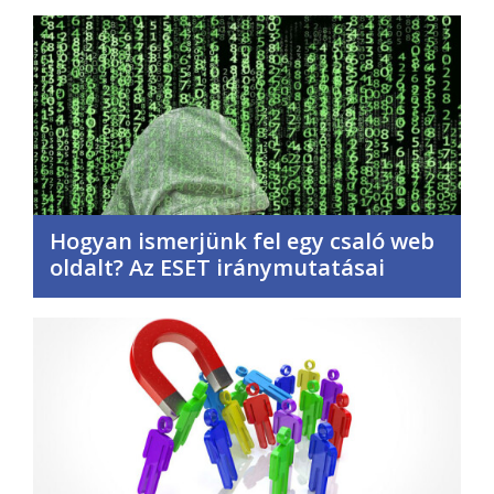
Hogyan ismerjünk fel egy csaló web
oldalt? Az ESET iránymutatásai