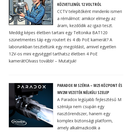
KÖZVETLENÜL 12 VOLTRÓL
CCTV telepítőként mindenki ismeri
a rémálmot: amikor elmegy az
áram, kezdődik az igazi teszt.
Meddig képes életben tartani egy Teltonika BAT120
szünetmentes táp egy routert és 4 db PoE kamerát? A
laborunkban teszteltünk egy megoldást, amivel egyetlen
12V-os mini egységgel tarthatsz életben 4 PoE
kamerát!Olvass tovább! – Mutatjuk!
PARADOX M SZÉRIA – M25 KÖZPONT ÉS
WV2M VEZETÉK NÉLKÜLI SZELEP
A Paradox legújabb fejlesztésű M
szériája nem csupán egy
riasztórendszer, hanem egy
komplex biztonsági platform,
amely alkalmazkodik a