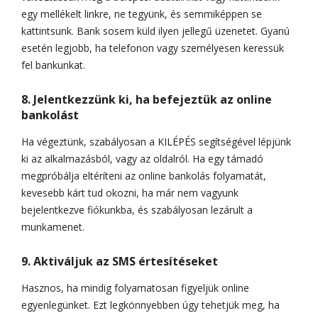
egy mellékelt linkre, ne tegyünk, és semmiképpen se
kattintsunk. Bank sosem küld ilyen jellegű üzenetet. Gyanú
esetén legjobb, ha telefonon vagy személyesen keressük
fel bankunkat.
8. Jelentkezzünk ki, ha befejeztük az online
bankolást
Ha végeztünk, szabályosan a KILÉPÉS segítségével lépjünk
ki az alkalmazásból, vagy az oldalról. Ha egy támadó
megpróbálja eltéríteni az online bankolás folyamatát,
kevesebb kárt tud okozni, ha már nem vagyunk
bejelentkezve fiókunkba, és szabályosan lezárult a
munkamenet.
9. Aktiváljuk az SMS értesítéseket
Hasznos, ha mindig folyamatosan figyeljük online
egyenlegünket. Ezt legkönnyebben úgy tehetjük meg, ha