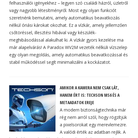
felhasználói igényekhez – legyen szó családi házról, üzletről
vagy nagyobb létesítményről. Most egy olyan funkciót
szeretnénk bemutatni, amely automatikus beavatkozás
nélkül óriási károkat okozhat. Ez a vízkár, amely jellemzően
csőtöréssel, illesztési hibával vagy készülék-
meghibásodással alakulhat ki. A vízkár gyors kezelése ma
már alapelvárás! A Paradox WV2M vezeték nélküli vízszelep
egy olyan megoldás, amely automatikus beavatkozással és
stabil működéssel segít minimalizálni a kockázatot.
AMIKOR A KAMERA NEM CSAK LÁT,
HANEM ÉRT IS: TECHSON MS6 ÉS A
METAADATOK EREJE
A modern biztonságtechnika már
rég nem arról szól, hogy rögzítjük
a pixelsorokat egy merevlemezre.
A valódi érték az adatban rejlik. A