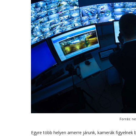
Forrás: n
Egyre több helyen amerre járunk, kamerák figyelnek b