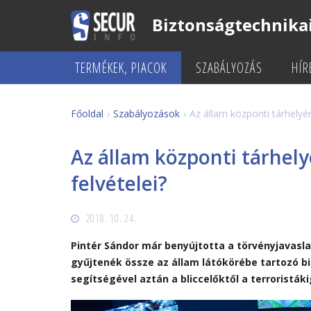
Biztonságtechnikai
TERMÉKEK, PIACOK
SZABÁLYOZÁS
HÍR
Főoldal
Szabályozások
Az állam központi tárhelyé
Az állam központi tárhel
felvételei?
2018. 10. 24.
Pintér Sándor már benyújtotta a törvényjavasla
gyűjtenék össze az állam látókörébe tartozó bi
segítségével aztán a bliccelőktől a terroristák