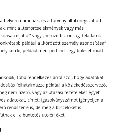
 tárhelyen maradnak, és a törvény által megszabott
nnak, mint a „terrorcselekmények vagy más
ítása céljából” vagy „nemzetbiztonsági feladatok
él konkrétabb például a „körözött személy azonosítása”
ly kéri ki, például mert pert indít egy baleset miatt.
űködik, több rendelkezés arról szól, hogy adatokat
módosítás felhatalmazza például a közlekedésszervezőt
meg nem fizető, vagy az utazási feltételeket egyéb
s adatokat, címet, igazolványszámot igényeljen a
erő rendszerre is, de még a bliccelőket is
utnak el, a büntetés utoléri őket.
!