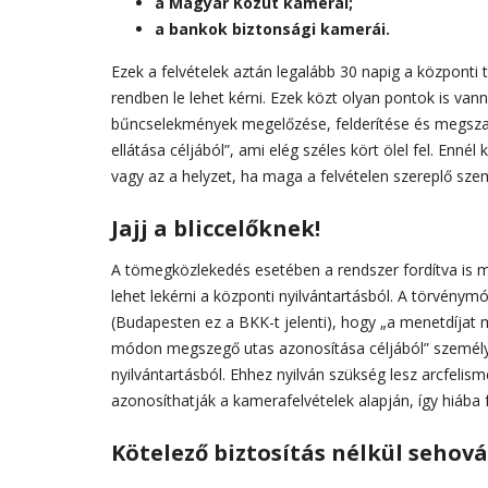
a Magyar Közút kamerái;
a bankok biztonsági kamerái.
Ezek a felvételek aztán legalább 30 napig a központi
rendben le lehet kérni. Ezek közt olyan pontok is va
bűncselekmények megelőzése, felderítése és megszak
ellátása céljából”, ami elég széles kört ölel fel. Enn
vagy az a helyzet, ha maga a felvételen szereplő szemé
Jajj a bliccelőknek!
A tömegközlekedés esetében a rendszer fordítva is m
lehet lekérni a központi nyilvántartásból. A törvény
(Budapesten ez a BKK-t jelenti), hogy „a menetdíjat 
módon megszegő utas azonosítása céljából” személye
nyilvántartásból. Ehhez nyilván szükség lesz arcfelism
azonosíthatják a kamerafelvételek alapján, így hiába f
Kötelező biztosítás nélkül sehová