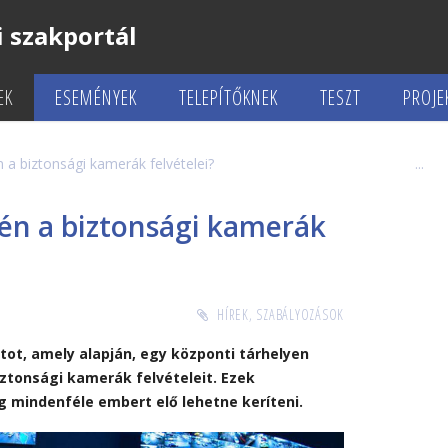
 szakportál
EK
ESEMÉNYEK
TELEPÍTŐKNEK
TESZT
PROJE
n a biztonsági kamerák felvételei?
yén a biztonsági kamerák
HÍREK
,
SZABÁLYOZÁSOK
tot, amely alapján, egy központi tárhelyen
ztonsági kamerák felvételeit. Ezek
ig mindenféle embert elő lehetne keríteni.