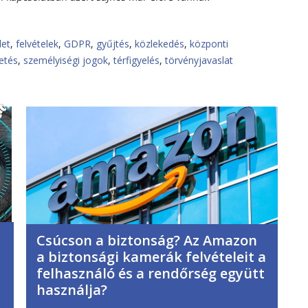
let
,
felvételek
,
GDPR
,
gyűjtés
,
közlekedés
,
központi
etés
,
személyiségi jogok
,
térfigyelés
,
törvényjavaslat
Csúcson a biztonság? Az Amazon
a biztonsági kamerák felvételeit a
felhasználó és a rendőrség együtt
használja?