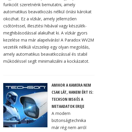
funkciót szeretnénk bemutatni, amely
automatikus beavatkozás nélkül óriási károkat
okozhat. Ez a vízkár, amely jellemzően
csőtöréssel, illesztési hibával vagy készülék-
meghibásodással alakulhat ki. A vízkár gyors
kezelése ma már alapelvárás! A Paradox WV2M
vezeték nélküli vízszelep egy olyan megoldás,
amely automatikus beavatkozással és stabil
működéssel segít minimalizálni a kockázatot.
AMIKOR A KAMERA NEM
CSAK LÁT, HANEM ÉRT IS:
TECHSON MS6 ÉS A
METAADATOK EREJE
A modern
biztonságtechnika
már rég nem arról