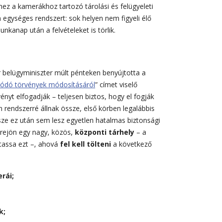
hez a kamerákhoz tartozó tárolási és felügyeleti
gységes rendszert: sok helyen nem figyeli élő
kanap után a felvételeket is törlik.
 belügyminiszter múlt pénteken benyújtotta a
lódó törvények módosításáról
” címet viselő
ényt elfogadják – teljesen biztos, hogy el fogják
endszerré állnak össze, első körben legalábbis
ze ez után sem lesz egyetlen hatalmas biztonsági
étrejön egy nagy, közös,
központi tárhely
– a
ltassa ezt –, ahová
fel kell tölteni
a következő
rái;
k;