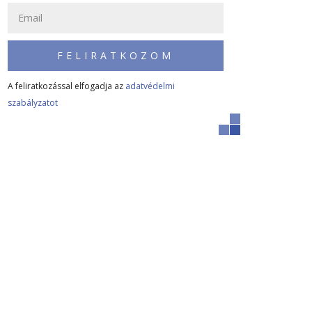
FELIRATKOZOM
A feliratkozással elfogadja az
adatvédelmi
szabályzatot