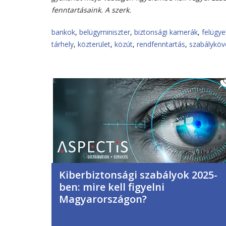
fenntartásaink. A szerk.
bankok
,
belügyminiszter
,
biztonsági kamerák
,
felügye
tárhely
,
közterület
,
közút
,
rendfenntartás
,
szabályköv
Kiberbiztonsági szabályok 2025-
ben: mire kell figyelni
Magyarországon?