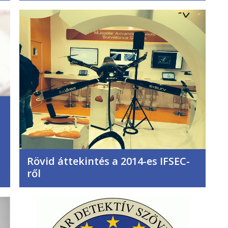
Rövid áttekintés a 2014-es IFSEC-
ről