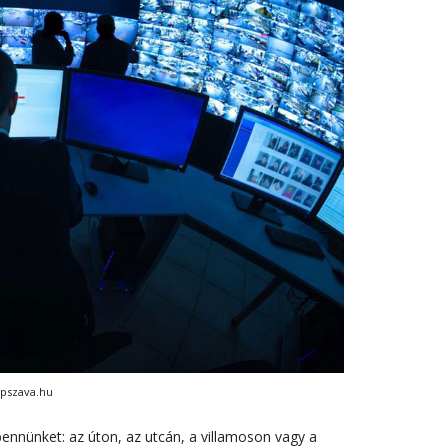
epszava.hu
ennünket: az úton, az utcán, a villamoson vagy a