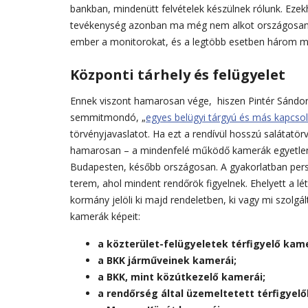
bankban, mindenütt felvételek készülnek rólunk. Ezek
tevékenység azonban ma még nem alkot országosan e
ember a monitorokat, és a legtöbb esetben három mun
Központi tárhely és felügyelet
Ennek viszont hamarosan vége, hiszen Pintér Sándor
semmitmondó, „
egyes belügyi tárgyú és más kapcso
törvényjavaslatot. Ha ezt a rendívül hosszú salátatörv
hamarosan – a mindenfelé működő kamerák egyetlen r
Budapesten, később országosan. A gyakorlatban pers
terem, ahol mindent rendőrök figyelnek. Ehelyett a l
kormány jelöli ki majd rendeletben, ki vagy mi szolgá
kamerák képeit:
a közterület-felügyeletek térfigyelő kame
a BKK járműveinek kamerái;
a BKK, mint közútkezelő kamerái;
a rendőrség által üzemeltetett térfigyelő