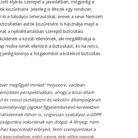
tt eljárás szerepel a javaslatban, mégpedig a
k kiszűrésére. Jelenleg is létezik egy rendszer,
ri ki a túlsúlyos teherautókat, ennek a neve Nemzeti
tosítatlan autók kiszűrésére is használja majd a
t a nyilvántartásban szereplő biztosítási
küldenek a közúti ellenőrnek, aki megállíthatja a
p múlva ismét ellenőrzi a biztosítást, és ha nincs,
 pedig kivonja a forgalomból a kötelező biztosítás
tvér megfigyel minket” helyzetre, valóban
mületes perspektívában, ahogy a kínai állam
 és rossz) osztályozni és vekzálni állampolgárait.
személyiségi jogokat figyelembevevő keretekben
álistennek itthon is, szigorúan szabályoz a GDPR
zúságunkra sokunknak van dolga). A lényeg: nem
shez kapcsolódó előnyeit, fenti szempontokat a
el kapcsolatban azért sajnos már előre vannak