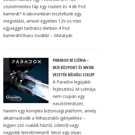
szünetmentes táp egy routert és 4 db PoE
kamerát? A laborunkban teszteltünk egy
megoldást, amivel egyetlen 12V-os mini
egységgel tarthatsz életben 4 PoE
kamerát!Olvass tovább! – Mutatjuk!
PARADOX M SZÉRIA –
M25 KÖZPONT ÉS WV2M
VEZETÉK NÉLKÜLI SZELEP
A Paradox legújabb
fejlesztésű M szériája
nem csupán egy
riasztórendszer,
hanem egy komplex biztonsági platform, amely
alkalmazkodik a felhasználói igényekhez –
legyen szó családi házról, üzletről vagy
nagyobb létesítményről. Most egy olyan