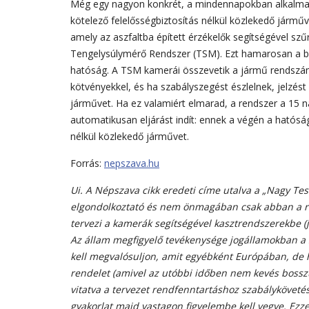
Még egy nagyon konkrét, a mindennapokban alkalmazo
kötelező felelősségbiztosítás nélkül közlekedő járműve
amely az aszfaltba épített érzékelők segítségével szű
Tengelysúlymérő Rendszer (TSM). Ezt hamarosan a biz
hatóság. A TSM kamerái összevetik a jármű rendszámá
kötvényekkel, és ha szabályszegést észlelnek, jelzést 
járművet. Ha ez valamiért elmarad, a rendszer a 15 na
automatikusan eljárást indít: ennek a végén a hatóság
nélkül közlekedő járművet.
Forrás:
nepszava.hu
Ui. A Népszava cikk eredeti címe utalva a „Nagy Tes
elgondolkoztató és nem önmagában csak abban a ré
tervezi a kamerák segítségével kasztrendszerekbe (jó
Az állam megfigyelő tevékenysége jogállamokban a 
kell megvalósuljon, amit egyébként Európában, de h
rendelet (amivel az utóbbi időben nem kevés boss
vitatva a tervezet rendfenntartáshoz szabályköveté
gyakorlat majd vastagon figyelembe kell vegye. Ezz