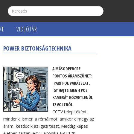
KT
VIDEÓTÁR
POWER BIZTONSÁGTECHNIKA
A MÁSODPERCRE
PONTOS ÁRAMSZÜNET:
IPARI POE VARÁZSLAT,
ÍGY HAJTS MEG 4 POE
KAMERÁT KÖZVETLENÜL
12 VOLTRÓL
CCTV telepítőként
mindenki ismeri a rémálmot: amikor elmegy az
áram, kezdődik az igazi teszt. Meddig képes
életben tartani egy Teltonika BAT120