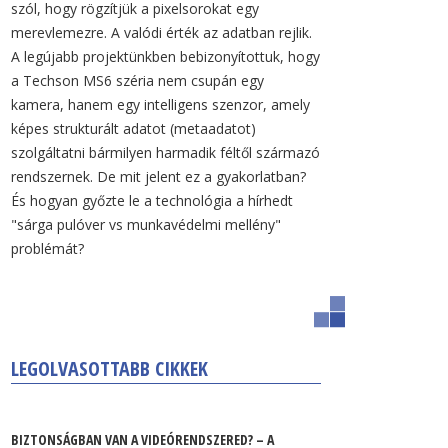
szól, hogy rögzítjük a pixelsorokat egy
merevlemezre. A valódi érték az adatban rejlik.
A legújabb projektünkben bebizonyítottuk, hogy
a Techson MS6 széria nem csupán egy
kamera, hanem egy intelligens szenzor, amely
képes strukturált adatot (metaadatot)
szolgáltatni bármilyen harmadik féltől származó
rendszernek. De mit jelent ez a gyakorlatban?
És hogyan győzte le a technológia a hírhedt
"sárga pulóver vs munkavédelmi mellény"
problémát?
LEGOLVASOTTABB CIKKEK
BIZTONSÁGBAN VAN A VIDEÓRENDSZERED? – A