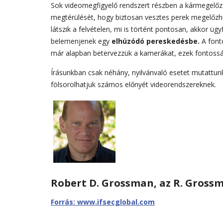
Sok videomegfigyelő rendszert részben a kármegelőzés
megtérülését, hogy biztosan vesztes perek megelőzhe
látszik a felvételen, mi is történt pontosan, akkor üg
belemenjenek egy
elhúzódó pereskedésbe.
A font
már alapban betervezzük a kamerákat, ezek fontossá
Írásunkban csak néhány, nyilvánvaló esetet mutattu
fölsorolhatjuk számos előnyét videorendszereknek.
Robert D. Grossman, az R. Grossm
Forrás: www.ifsecglobal.com