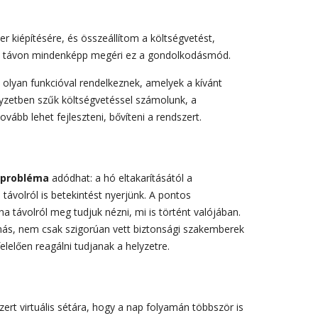
 kiépítésére, és összeállítom a költségvetést,
zú távon mindenképp megéri ez a gondolkodásmód.
olyan funkcióval rendelkeznek, amelyek a kívánt
elyzetben szűk költségvetéssel számolunk, a
vább lehet fejleszteni, bővíteni a rendszert.
 probléma
adódhat: a hó eltakarításától a
távolról is betekintést nyerjünk. A pontos
ha távolról meg tudjuk nézni, mi is történt valójában.
 más, nem csak szigorúan vett biztonsági szakemberek
lelően reagálni tudjanak a helyzetre.
rt virtuális sétára, hogy a nap folyamán többször is