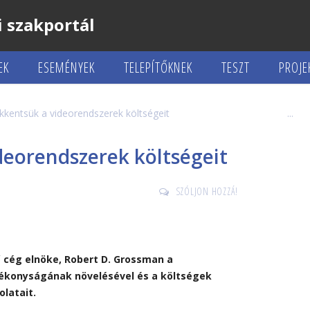
 szakportál
EK
ESEMÉNYEK
TELEPÍTŐKNEK
TESZT
PROJE
kentsük a videorendszerek költségeit
eorendszerek költségeit
SZÓLJON HOZZÁ!
ő cég elnöke, Robert D. Grossman a
ékonyságának növelésével és a költségek
latait.