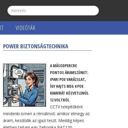
KT
VIDEÓTÁR
POWER BIZTONSÁGTECHNIKA
A MÁSODPERCRE
PONTOS ÁRAMSZÜNET:
IPARI POE VARÁZSLAT,
ÍGY HAJTS MEG 4 POE
KAMERÁT KÖZVETLENÜL
12 VOLTRÓL
CCTV telepítőként
mindenki ismeri a rémálmot: amikor elmegy az
áram, kezdődik az igazi teszt. Meddig képes
életben tartani egy Teltonika BAT120