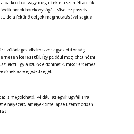
 a parkolóban vagy megteltek-e a szeméttárolók.
övelik annak hatékonyságát. Mivel ez passzív
utat, de a feltűnő dolgok megmutatásával segít a
ra különleges alkalmakkor egyes biztonsági
terneten keresztül.
Így például meg lehet nézni
szi előtt, így a szülők eldönthetik, mikor érdemes
 vevőinek az elégedettségét.
t is megoldható. Például az egyik ügyfél arra
rát elhelyezett, amelyek time lapse üzemmódban
tét.