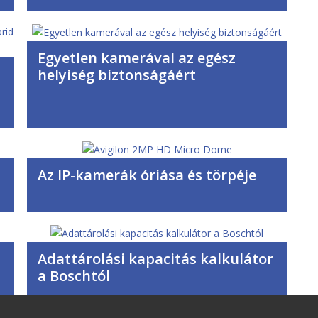
Egyetlen kamerával az egész
helyiség biztonságáért
d
Az IP-kamerák óriása és törpéje
Adattárolási kapacitás kalkulátor
a Boschtól