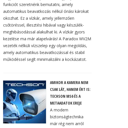
funkciót szeretnénk bemutatni, amely
automatikus beavatkozás nélkül óriási károkat
okozhat. Ez a vízkár, amely jellemzően
csőtöréssel, illesztési hibával vagy készülék-
meghibásodással alakulhat ki. A vízkár gyors
kezelése ma már alapelvárás! A Paradox WV2M
vezeték nélküli vízszelep egy olyan megoldás,
amely automatikus beavatkozással és stabil
működéssel segít minimalizálni a kockázatot.
AMIKOR A KAMERA NEM
CSAK LÁT, HANEM ÉRT IS:
TECHSON MS6 ÉS A
METAADATOK EREJE
A modern
biztonságtechnika
már rég nem arról