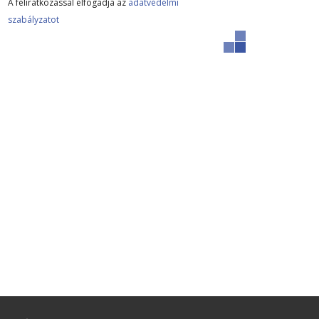
A feliratkozással elfogadja az
adatvédelmi
szabályzatot