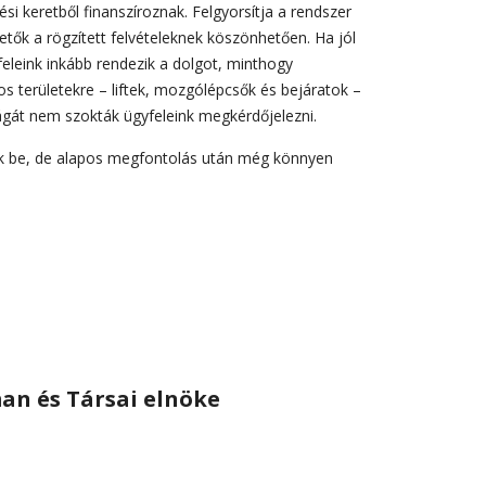
i keretből finanszíroznak. Felgyorsítja a rendszer
tők a rögzített felvételeknek köszönhetően. Ha jól
yfeleink inkább rendezik a dolgot, minthogy
os területekre – liftek, mozgólépcsők és bejáratok –
gát nem szokták ügyfeleink megkérdőjelezni.
nk be, de alapos megfontolás után még könnyen
an és Társai elnöke