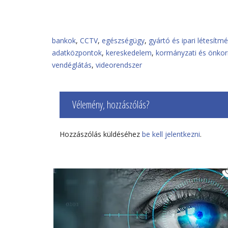
bankok
,
CCTV
,
egészségügy
,
gyártó és ipari létesítm
adatközpontok
,
kereskedelem
,
kormányzati és önkor
vendéglátás
,
videorendszer
Vélemény, hozzászólás?
Hozzászólás küldéséhez
be kell jelentkezni
.