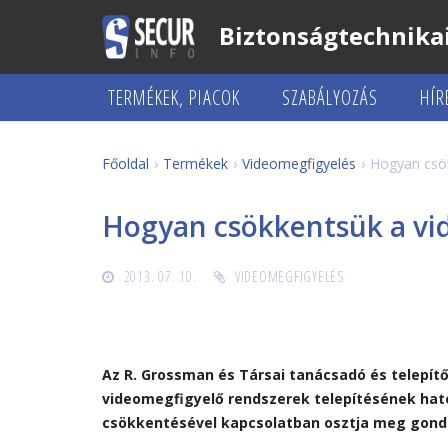
Biztonságtechnikai
TERMÉKEK, PIACOK
SZABÁLYOZÁS
HÍR
Főoldal
Termékek
Videomegfigyelés
Hogyan csök
Hogyan csökkentsük a vid
2013. 07. 10.
VIDEOMEGFIGYELÉS
Az R. Grossman és Társai tanácsadó és telepít
videomegfigyelő rendszerek telepítésének hat
csökkentésével kapcsolatban osztja meg gondo