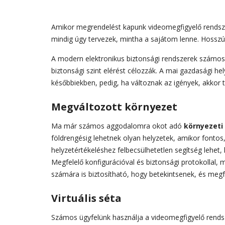
Amikor megrendelést kapunk videomegfigyelő rendszer
mindig úgy tervezek, mintha a sajátom lenne. Hoss
A modern elektronikus biztonsági rendszerek számos 
biztonsági szint elérést célozzák. A mai gazdasági h
későbbiekben, pedig, ha változnak az igények, akkor to
Megváltozott környezet
Ma már számos aggodalomra okot adó
környezeti
földrengésig lehetnek olyan helyzetek, amikor fontos, 
helyzetértékeléshez felbecsülhetetlen segítség lehet, 
Megfelelő konfigurációval és biztonsági protokollal,
számára is biztosítható, hogy betekintsenek, és megfe
Virtuális séta
Számos ügyfelünk használja a videomegfigyelő rendsze