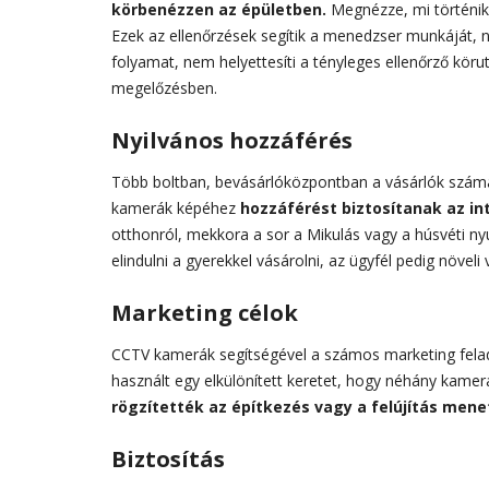
körbenézzen az épületben.
Megnézze, mi történik
Ezek az ellenőrzések segítik a menedzser munkáját, n
folyamat, nem helyettesíti a tényleges ellenőrző kör
megelőzésben.
Nyilvános hozzáférés
Több boltban, bevásárlóközpontban a vásárlók számá
kamerák képéhez
hozzáférést biztosítanak az in
otthonról, mekkora a sor a Mikulás vagy a húsvéti nyu
elindulni a gyerekkel vásárolni, az ügyfél pedig növeli
Marketing célok
CCTV kamerák segítségével a számos marketing felada
használt egy elkülönített keretet, hogy néhány kame
rögzítették az építkezés vagy a felújítás mene
Biztosítás