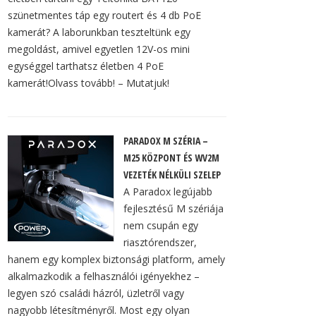
szünetmentes táp egy routert és 4 db PoE
kamerát? A laborunkban teszteltünk egy
megoldást, amivel egyetlen 12V-os mini
egységgel tarthatsz életben 4 PoE
kamerát!Olvass tovább! – Mutatjuk!
PARADOX M SZÉRIA –
M25 KÖZPONT ÉS WV2M
VEZETÉK NÉLKÜLI SZELEP
A Paradox legújabb
fejlesztésű M szériája
nem csupán egy
riasztórendszer,
hanem egy komplex biztonsági platform, amely
alkalmazkodik a felhasználói igényekhez –
legyen szó családi házról, üzletről vagy
nagyobb létesítményről. Most egy olyan