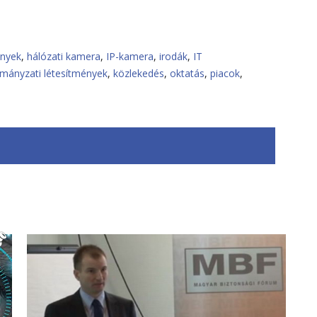
ények
,
hálózati kamera
,
IP-kamera
,
irodák
,
IT
mányzati létesítmények
,
közlekedés
,
oktatás
,
piacok
,