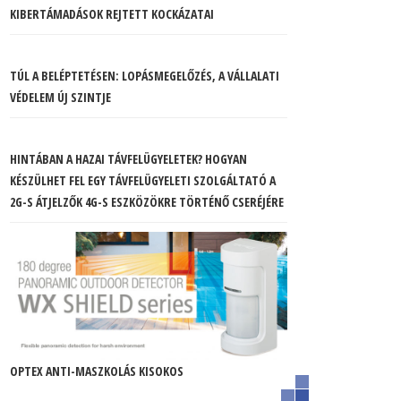
KIBERTÁMADÁSOK REJTETT KOCKÁZATAI
TÚL A BELÉPTETÉSEN: LOPÁSMEGELŐZÉS, A VÁLLALATI
VÉDELEM ÚJ SZINTJE
HINTÁBAN A HAZAI TÁVFELÜGYELETEK? HOGYAN
KÉSZÜLHET FEL EGY TÁVFELÜGYELETI SZOLGÁLTATÓ A
2G-S ÁTJELZŐK 4G-S ESZKÖZÖKRE TÖRTÉNŐ CSERÉJÉRE
OPTEX ANTI-MASZKOLÁS KISOKOS