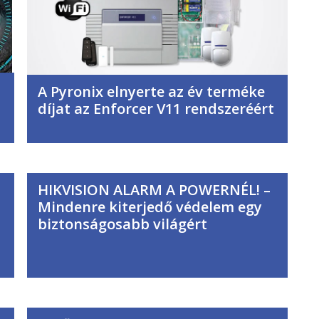
A Pyronix elnyerte az év terméke
díjat az Enforcer V11 rendszeréért
HIKVISION ALARM A POWERNÉL! –
Mindenre kiterjedő védelem egy
biztonságosabb világért