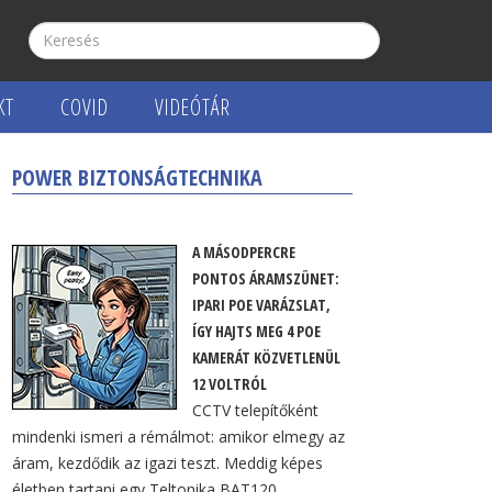
KT
COVID
VIDEÓTÁR
POWER BIZTONSÁGTECHNIKA
S technológiájú mozgásérzékelőket
A MÁSODPERCRE
PONTOS ÁRAMSZÜNET:
IPARI POE VARÁZSLAT,
ÍGY HAJTS MEG 4 POE
KAMERÁT KÖZVETLENÜL
12 VOLTRÓL
CCTV telepítőként
mindenki ismeri a rémálmot: amikor elmegy az
áram, kezdődik az igazi teszt. Meddig képes
életben tartani egy Teltonika BAT120