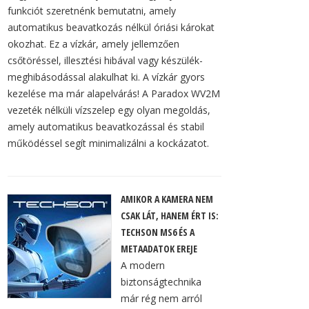
funkciót szeretnénk bemutatni, amely
automatikus beavatkozás nélkül óriási károkat
okozhat. Ez a vízkár, amely jellemzően
csőtöréssel, illesztési hibával vagy készülék-
meghibásodással alakulhat ki. A vízkár gyors
kezelése ma már alapelvárás! A Paradox WV2M
vezeték nélküli vízszelep egy olyan megoldás,
amely automatikus beavatkozással és stabil
működéssel segít minimalizálni a kockázatot.
AMIKOR A KAMERA NEM
CSAK LÁT, HANEM ÉRT IS:
TECHSON MS6 ÉS A
METAADATOK EREJE
A modern
biztonságtechnika
már rég nem arról