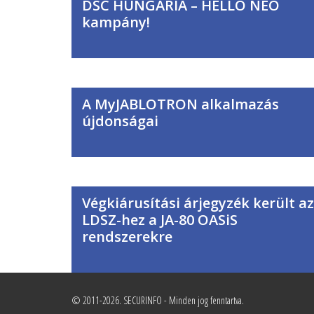
DSC HUNGÁRIA – HELLO NEO
kampány!
A MyJABLOTRON alkalmazás
újdonságai
Végkiárusítási árjegyzék került az
LDSZ-hez a JA-80 OASiS
rendszerekre
© 2011-2026. SECURINFO - Minden jog fenntartva.