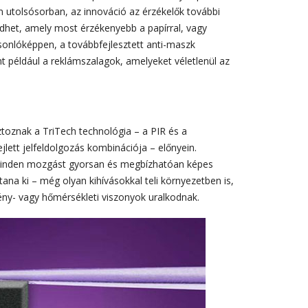
m utolsósorban, az innováció az érzékelők további
kedhet, amely most érzékenyebb a papírral, vagy
asonlóképpen, a továbbfejlesztett anti-maszk
nt például a reklámszalagok, amelyeket véletlenül az
toznak a TriTech technológia – a PIR és a
lett jelfeldolgozás kombinációja – előnyein.
 minden mozgást gyorsan és megbízhatóan képes
ltana ki – még olyan kihívásokkal teli környezetben is,
ny- vagy hőmérsékleti viszonyok uralkodnak.