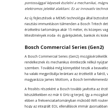
pontossággal képesek észlelni a mechanikai, mágnes
elektromos jelekké alakítani. Ez az innovatív techno
Az új fejlesztések a MEMS technológia által biztosítot
riasztási immunitáson túlmenően a Bosch Tritech dete
érzékelési tartománya akár 15 méter, és közepes va
létesítmények iroda- és gyárépületek, bankok és kisk
Bosch Commercial Series (Gen2)
A Bosch Commercial Series (Gen2) mozgásérzékelők 
rendelkeznek és mechanikus érintkezők nélkül nyújta
szemben. Továbbá még könnyebbé teszik a beavatkozás
ha valaki megpróbálja lerántani az érzékelőt a falról,
magyarázza James Mottorn, a Bosch termékmenedzs
A frissítés részeként a Bosch tovább javította az érz
készülékekben ez már 6 GHz-ig terjed, így a mozgás
ebben a frekvenciatartományban működő Wifi routerek
hogy az integrált EOL ellenállások immár gyorsabban 