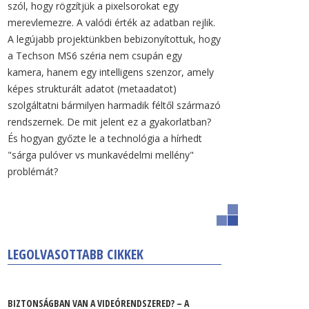
szól, hogy rögzítjük a pixelsorokat egy
merevlemezre. A valódi érték az adatban rejlik.
A legújabb projektünkben bebizonyítottuk, hogy
a Techson MS6 széria nem csupán egy
kamera, hanem egy intelligens szenzor, amely
képes strukturált adatot (metaadatot)
szolgáltatni bármilyen harmadik féltől származó
rendszernek. De mit jelent ez a gyakorlatban?
És hogyan győzte le a technológia a hírhedt
"sárga pulóver vs munkavédelmi mellény"
problémát?
LEGOLVASOTTABB CIKKEK
BIZTONSÁGBAN VAN A VIDEÓRENDSZERED? – A