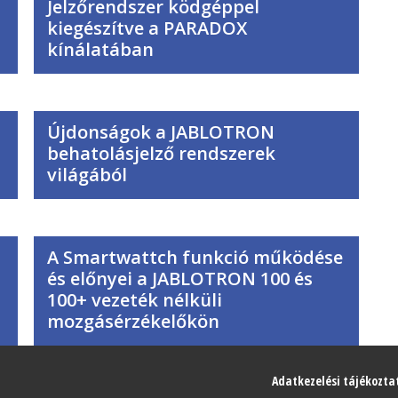
Jelzőrendszer ködgéppel
kiegészítve a PARADOX
kínálatában
Újdonságok a JABLOTRON
behatolásjelző rendszerek
világából
A Smartwattch funkció működése
és előnyei a JABLOTRON 100 és
100+ vezeték nélküli
mozgásérzékelőkön
Adatkezelési tájékozta