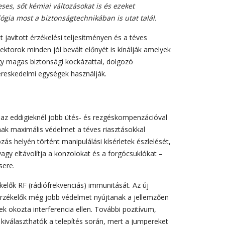
es, sőt kémiai változásokat is és ezeket
lógia most a biztonságtechnikában is utat talál.
t javított érzékelési teljesítményen és a téves
ktorok minden jól bevált előnyét is kínálják amelyek
gy magas biztonsági kockázattal, dolgozó
ereskedelmi egységek használják.
az eddigieknél jobb ütés- és rezgéskompenzációval
nak maximális védelmet a téves riasztásokkal
 helyén történt manipulálási kísérletek észlelését,
 vagy eltávolítja a konzolokat és a forgócsuklókat –
ere.
ékelők RF (rádiófrekvenciás) immunitását. Az új
érzékelők még jobb védelmet nyújtanak a jellemzően
 okozta interferencia ellen. További pozitívum,
kiválaszthatók a telepítés során, mert a jumpereket