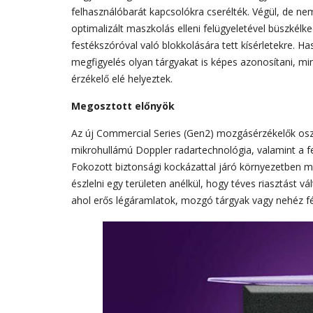
felhasználóbarát kapcsolókra cserélték. Végül, de ne
optimalizált maszkolás elleni felügyeletével büszkél
festékszóróval való blokkolására tett kísérletekre. H
megfigyelés olyan tárgyakat is képes azonosítani, mi
érzékelő elé helyeztek.
Megosztott előnyök
Az új Commercial Series (Gen2) mozgásérzékelők osz
mikrohullámú Doppler radartechnológia, valamint a fej
Fokozott biztonsági kockázattal járó környezetben
észlelni egy területen anélkül, hogy téves riasztást vá
ahol erős légáramlatok, mozgó tárgyak vagy nehéz fé