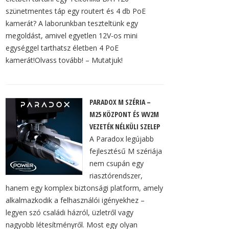
szünetmentes táp egy routert és 4 db PoE
kamerát? A laborunkban teszteltünk egy
megoldást, amivel egyetlen 12V-os mini
egységgel tarthatsz életben 4 PoE
kamerát!Olvass tovább! – Mutatjuk!
PARADOX M SZÉRIA –
M25 KÖZPONT ÉS WV2M
VEZETÉK NÉLKÜLI SZELEP
A Paradox legújabb
fejlesztésű M szériája
nem csupán egy
riasztórendszer,
hanem egy komplex biztonsági platform, amely
alkalmazkodik a felhasználói igényekhez –
legyen szó családi házról, üzletről vagy
nagyobb létesítményről. Most egy olyan