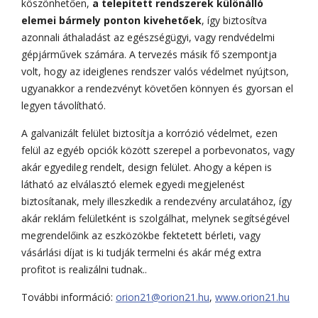
köszönhetően,
a telepített rendszerek különálló
elemei bármely ponton kivehetőek
, így biztosítva
azonnali áthaladást az egészségügyi, vagy rendvédelmi
gépjárművek számára. A tervezés másik fő szempontja
volt, hogy az ideiglenes rendszer valós védelmet nyújtson,
ugyanakkor a rendezvényt követően könnyen és gyorsan el
legyen távolítható.
A galvanizált felület biztosítja a korrózió védelmet, ezen
felül az egyéb opciók között szerepel a porbevonatos, vagy
akár egyedileg rendelt, design felület. Ahogy a képen is
látható az elválasztó elemek egyedi megjelenést
biztosítanak, mely illeszkedik a rendezvény arculatához, így
akár reklám felületként is szolgálhat, melynek segítségével
megrendelőink az eszközökbe fektetett bérleti, vagy
vásárlási díjat is ki tudják termelni és akár még extra
profitot is realizálni tudnak..
További információ:
orion21@orion21.hu
,
www.orion21.hu