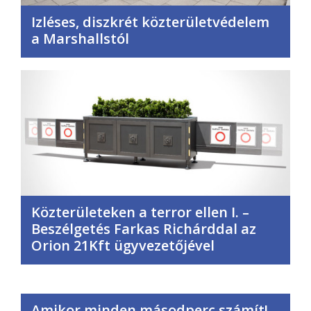
Izléses, diszkrét közterületvédelem
a Marshallstól
Közterületeken a terror ellen I. –
Beszélgetés Farkas Richárddal az
Orion 21Kft ügyvezetőjével
Amikor minden másodperc számít! –