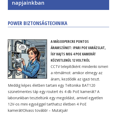
napjainkban
POWER BIZTONSÁGTECHNIKA
A MÁSODPERCRE PONTOS
ÁRAMSZÜNET: IPARI POE VARÁZSLAT,
ÍGY HAJTS MEG 4 POE KAMERÁT
KÖZVETLENÜL 12 VOLTRÓL
CCTV telepítőként mindenki ismeri
a rémálmot: amikor elmegy az
áram, kezdődik az igazi teszt.
Meddig képes életben tartani egy Teltonika BAT120
szünetmentes táp egy routert és 4 db PoE kamerát? A
laborunkban teszteltünk egy megoldást, amivel egyetlen
12V-os mini egységgel tarthatsz életben 4 PoE
kamerát!Olvass tovább! – Mutatjuk!