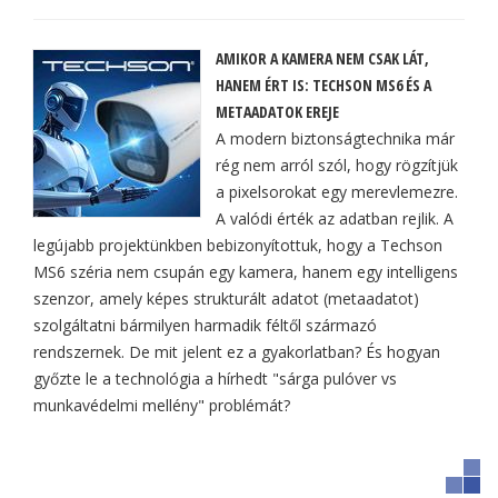
AMIKOR A KAMERA NEM CSAK LÁT,
HANEM ÉRT IS: TECHSON MS6 ÉS A
METAADATOK EREJE
A modern biztonságtechnika már
rég nem arról szól, hogy rögzítjük
a pixelsorokat egy merevlemezre.
A valódi érték az adatban rejlik. A
legújabb projektünkben bebizonyítottuk, hogy a Techson
MS6 széria nem csupán egy kamera, hanem egy intelligens
szenzor, amely képes strukturált adatot (metaadatot)
szolgáltatni bármilyen harmadik féltől származó
rendszernek. De mit jelent ez a gyakorlatban? És hogyan
győzte le a technológia a hírhedt "sárga pulóver vs
munkavédelmi mellény" problémát?