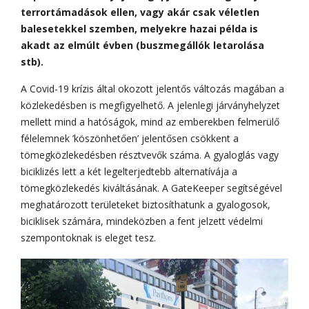
terrortámadások ellen, vagy akár csak véletlen
balesetekkel szemben, melyekre hazai példa is
akadt az elmúlt évben (buszmegállók letarolása
stb).
A Covid-19 krízis által okozott jelentős változás magában a
közlekedésben is megfigyelhető. A jelenlegi járványhelyzet
mellett mind a hatóságok, mind az emberekben felmerülő
félelemnek ’köszönhetően’ jelentősen csökkent a
tömegközlekedésben résztvevők száma. A gyaloglás vagy
biciklizés lett a két legelterjedtebb alternatívája a
tömegközlekedés kiváltásának. A GateKeeper segítségével
meghatározott területeket biztosíthatunk a gyalogosok,
biciklisek számára, mindeközben a fent jelzett védelmi
szempontoknak is eleget tesz.