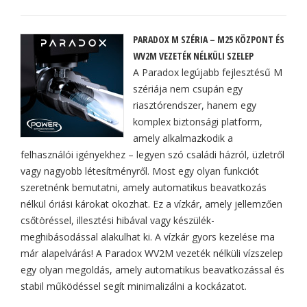
PARADOX M SZÉRIA – M25 KÖZPONT ÉS
WV2M VEZETÉK NÉLKÜLI SZELEP
A Paradox legújabb fejlesztésű M
szériája nem csupán egy
riasztórendszer, hanem egy
komplex biztonsági platform,
amely alkalmazkodik a
felhasználói igényekhez – legyen szó családi házról, üzletről
vagy nagyobb létesítményről. Most egy olyan funkciót
szeretnénk bemutatni, amely automatikus beavatkozás
nélkül óriási károkat okozhat. Ez a vízkár, amely jellemzően
csőtöréssel, illesztési hibával vagy készülék-
meghibásodással alakulhat ki. A vízkár gyors kezelése ma
már alapelvárás! A Paradox WV2M vezeték nélküli vízszelep
egy olyan megoldás, amely automatikus beavatkozással és
stabil működéssel segít minimalizálni a kockázatot.