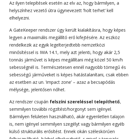
Az ilyen telepítések esetén az elv az, hogy bármilyen, a
helyszínhez vezető útra úgynevezett ’holt terhet’ kell
elhelyezni.
A GateKeeper rendszer úgy került kialakításra, hogy képes
legyen a maximális megállító erő kifejtésére. Az eszköz
rendelkezik az egyik legelterjedtebb nemzetközi
minősítéssel is IWA 14.1, mely azt jelenti, hogy akár 2,5
tonnás járművet is képes megállítani még közel 50 km/h
sebességnél is. Természetesen ennél nagyobb tömegű és
sebességű járműveket is képes hatástalanítani, csak ebben
az esetben az un. ’impact zone’ – azaz a becsapódás
mélysége, jelentősen nőhet.
Az rendszer csupán
felszíni szereléssel telepíthető
,
semmilyen további rögzítést/horgonyt sem igényel.
Bármilyen felületen használható, akár egyenletlen talajon
is, nem igényel semmilyen szegélyt vagy bármilyen egyéb
külső strukturális erősítést. Ennek okán széleskörűen
felhasználható, bárhol elhelyezhető, s mivel a tervezés