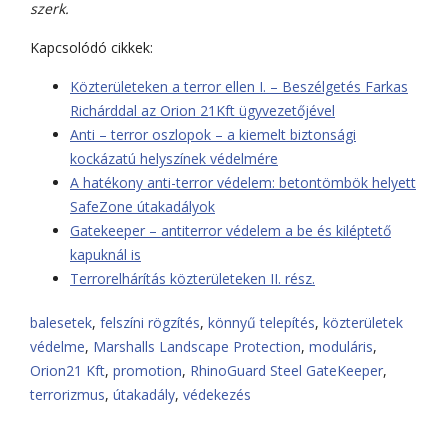
szerk.
Kapcsolódó cikkek:
Közterületeken a terror ellen I. – Beszélgetés Farkas
Richárddal az Orion 21Kft ügyvezetőjével
Anti – terror oszlopok – a kiemelt biztonsági
kockázatú helyszínek védelmére
A hatékony anti-terror védelem: betontömbök helyett
SafeZone útakadályok
Gatekeeper – antiterror védelem a be és kiléptető
kapuknál is
Terrorelhárítás közterületeken II. rész.
balesetek
,
felszíni rögzítés
,
könnyű telepítés
,
közterületek
védelme
,
Marshalls Landscape Protection
,
moduláris
,
Orion21 Kft
,
promotion
,
RhinoGuard Steel GateKeeper
,
terrorizmus
,
útakadály
,
védekezés