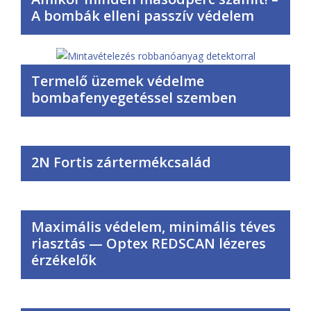
A bombák elleni passzív védelem
Termelő üzemek védelme
bombafenyegetéssel szemben
2N Fortis zártermékcsalád
Maximális védelem, minimális téves
riasztás — Optex REDSCAN lézeres
érzékelők