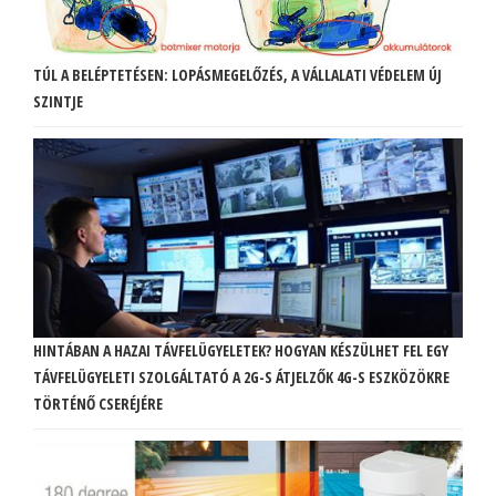
TÚL A BELÉPTETÉSEN: LOPÁSMEGELŐZÉS, A VÁLLALATI VÉDELEM ÚJ
SZINTJE
HINTÁBAN A HAZAI TÁVFELÜGYELETEK? HOGYAN KÉSZÜLHET FEL EGY
TÁVFELÜGYELETI SZOLGÁLTATÓ A 2G-S ÁTJELZŐK 4G-S ESZKÖZÖKRE
TÖRTÉNŐ CSERÉJÉRE