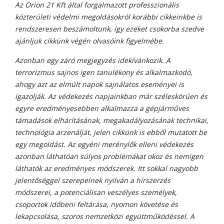
Az Orion 21 Kft által forgalmazott professzionális
közterületi védelmi megoldásokról korábbi cikkeinkbe is
rendszeresen beszámoltunk, így ezeket csokorba szedve
ajánljuk cikkünk végén olvasóink figyelmébe.
Azonban egy záró megjegyzés idekívánkozik. A
terrorizmus sajnos igen tanulékony és alkalmazkodó,
ahogy azt az elmúlt napok sajnálatos eseményei is
igazolják. Az védekezés napjainkban már széleskörűen és
egyre eredményesebben alkalmazza a gépjárműves
támadások elhárításának, megakadályozásának technikai,
technológia arzenálját, jelen cikkünk is ebből mutatott be
egy megoldást. Az egyéni merénylők elleni védekezés
azonban láthatóan súlyos problémákat okoz és nemigen
láthatók az eredményes módszerek. Itt sokkal nagyobb
jelentőséggel szerepelnek nyilván a hírszerzés
módszerei, a potenciálisan veszélyes személyek,
csoportok időbeni feltárása, nyomon követése és
lekapcsolása, szoros nemzetközi együttműködéssel. A