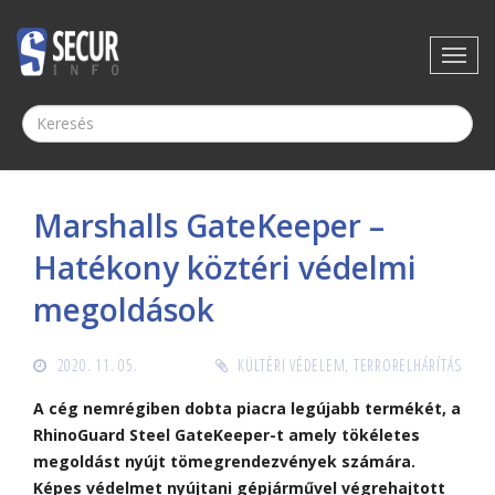
Marshalls GateKeeper –
Hatékony köztéri védelmi
megoldások
2020. 11. 05.
KÜLTÉRI VÉDELEM
,
TERRORELHÁRÍTÁS
A cég nemrégiben dobta piacra legújabb termékét, a
RhinoGuard Steel GateKeeper-t amely tökéletes
megoldást nyújt tömegrendezvények számára.
Képes védelmet nyújtani gépjárművel végrehajtott