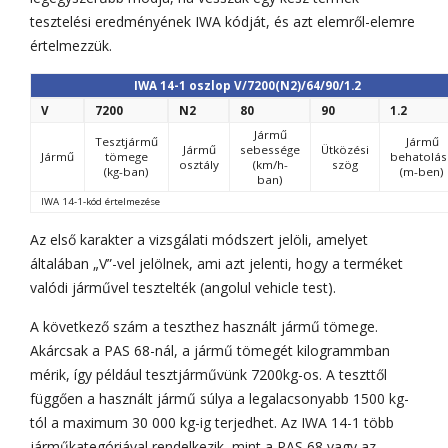
tesztelési eredményének IWA kódját, és azt elemről-elemre
értelmezzük.
IWA 14-1 oszlop V/7200(N2)/64/90/1.2
V
7200
N2
80
90
1.2
Jármű
Tesztjármű
Jármű
Jármű
sebessége
Ütközési
Jármű
tömege
behatolás
osztály
(km/h-
szög
(kg-ban)
(m-ben)
ban)
IWA 14-1-kód értelmezése
Az első karakter a vizsgálati módszert jelöli, amelyet
általában „V”-vel jelölnek, ami azt jelenti, hogy a terméket
valódi járművel tesztelték (angolul vehicle test).
A következő szám a teszthez használt jármű tömege.
Akárcsak a PAS 68-nál, a jármű tömegét kilogrammban
mérik, így például tesztjárművünk 7200kg-os. A teszttől
függően a használt jármű súlya a legalacsonyabb 1500 kg-
tól a maximum 30 000 kg-ig terjedhet. Az IWA 14-1 több
járműkategóriával rendelkezik, mint a PAS 68 vagy az