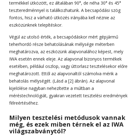
termékkel ütközött, ez általában 90°, de néha 30° és 45°
teszteredménnyel is találkozhatunk. A becsapódási szög
fontos, hisz a várható ütközés irányába kell néznie az
eszközünknek telepítéskor.
Végül az utolsó érték, a becsapódáskor mért gépjármű
teherhordó része behatolásának mélysége méterben
meghatározva, az eszközünk alapvonalához képest, mely
IWA esetén ennek eleje. Az alapvonal bizonyos termékek
esetében, például oszlop, vagy úttorlasz tesztelésekor előre
meghatározott. Ettől az alapvonaltól számolva mérik a
behatolás mélységét. (Lásd a [2] ábrán). Az alapvonal
kijelölése nagyban nehezítette a múltban a
méréstechnológiát, gyakran vezetett tesztelési eredmények
félreértéséhez.
Milyen tesztelési metódusok vannak
még, és ezek miben térnek el az IWA
világszabványtól?