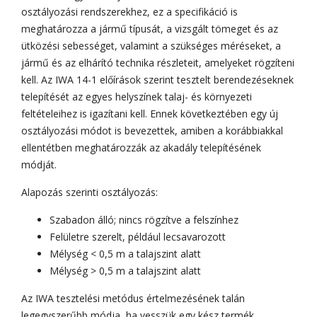
osztályozási rendszerekhez, ez a specifikáció is
meghatározza a jármű típusát, a vizsgált tömeget és az
ütközési sebességet, valamint a szükséges méréseket, a
jármű és az elhárító technika részleteit, amelyeket rögzíteni
kell. Az IWA 14-1 előírások szerint tesztelt berendezéseknek
telepítését az egyes helyszínek talaj- és környezeti
feltételeihez is igazítani kell. Ennek következtében egy új
osztályozási módot is bevezettek, amiben a korábbiakkal
ellentétben meghatározzák az akadály telepítésének
módját.
Alapozás szerinti osztályozás:
Szabadon álló; nincs rögzítve a felszínhez
Felületre szerelt, például lecsavarozott
Mélység < 0,5 m a talajszint alatt
Mélység > 0,5 m a talajszint alatt
Az IWA tesztelési metódus értelmezésének talán
legegyszerűbb módja, ha vesszük egy kész termék