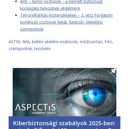
Anti – terror oszlopok – a kiemelt biztonsági
kockázatú helyszínek védelmére
Terrorelhárítás közterületeken – 3. rész Forgalom
korlátozó oszlopok fajtái, funkciói, telepítési
szempontok
ASTM
,
IWA
,
kültéri védelmi eszközök
,
módszertan
,
PAS
,
szempontok
,
tesztelés
Kiberbiztonsági szabályok 2025-ben: