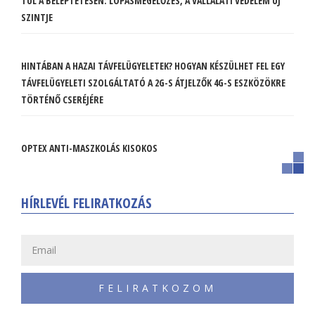
TÚL A BELÉPTETÉSEN: LOPÁSMEGELŐZÉS, A VÁLLALATI VÉDELEM ÚJ
SZINTJE
HINTÁBAN A HAZAI TÁVFELÜGYELETEK? HOGYAN KÉSZÜLHET FEL EGY
TÁVFELÜGYELETI SZOLGÁLTATÓ A 2G-S ÁTJELZŐK 4G-S ESZKÖZÖKRE
TÖRTÉNŐ CSERÉJÉRE
OPTEX ANTI-MASZKOLÁS KISOKOS
HÍRLEVÉL FELIRATKOZÁS
FELIRATKOZOM