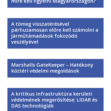
mire kell figyelni Magyarországon?
A tömeg visszatérésével
párhuzamosan előre kell számolni a
járműtámadások fokozódó
veszélyével
Marshalls GateKeeper – Hatékony
köztéri védelmi megoldások
A kritikus infrastruktúra kerületi
védelmének megerősítése: LiDAR és
DAS technológiák