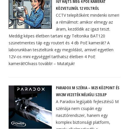
ÍGY HAJTS MEG 4 POE KAMERÁT
KÖZVETLENÜL 12 VOLTRÓL
CCTV telepítőként mindenki ismeri
a rémálmot: amikor elmegy az
áram, kezdődik az igazi teszt.
Meddig képes életben tartani egy Teltonika BAT120
szünetmentes táp egy routert és 4 db PoE kamerát? A
laborunkban teszteltünk egy megoldást, amivel egyetlen
12V-os mini egységgel tarthatsz életben 4 PoE
kamerát!Olvass tovább! – Mutatjuk!
PARADOX M SZÉRIA – M25 KÖZPONT ÉS
WV2M VEZETÉK NÉLKÜLI SZELEP
A Paradox legújabb fejlesztésű M
szériája nem csupán egy
riasztórendszer, hanem egy
komplex biztonsági platform,