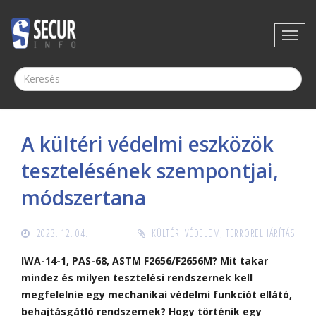
A kültéri védelmi eszközök
tesztelésének szempontjai,
módszertana
2023. 12. 04.
KÜLTÉRI VÉDELEM
,
TERRORELHÁRÍTÁS
IWA-14-1, PAS-68, ASTM F2656/F2656M? Mit takar
mindez és milyen tesztelési rendszernek kell
megfelelnie egy mechanikai védelmi funkciót ellátó,
behajtásgátló rendszernek? Hogy történik egy