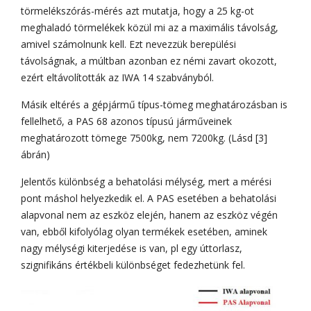
törmelékszórás-mérés azt mutatja, hogy a 25 kg-ot
meghaladó törmelékek közül mi az a maximális távolság,
amivel számolnunk kell. Ezt nevezzük berepülési
távolságnak, a múltban azonban ez némi zavart okozott,
ezért eltávolították az IWA 14 szabványból.
Másik eltérés a gépjármű típus-tömeg meghatározásban is
fellelhető, a PAS 68 azonos típusú járműveinek
meghatározott tömege 7500kg, nem 7200kg. (Lásd [3]
ábrán)
Jelentős különbség a behatolási mélység, mert a mérési
pont máshol helyezkedik el. A PAS esetében a behatolási
alapvonal nem az eszköz elején, hanem az eszköz végén
van, ebből kifolyólag olyan termékek esetében, aminek
nagy mélységi kiterjedése is van, pl egy úttorlasz,
szignifikáns értékbeli különbséget fedezhetünk fel.