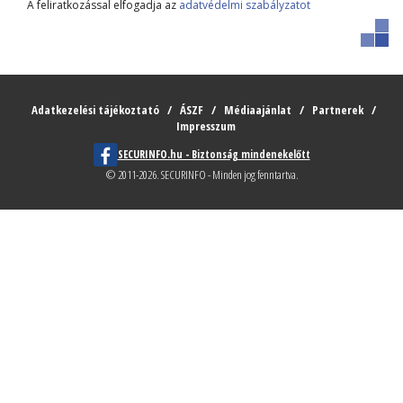
A feliratkozással elfogadja az
adatvédelmi szabályzatot
Adatkezelési tájékoztató
ÁSZF
Médiaajánlat
Partnerek
Impresszum
SECURINFO.hu - Biztonság mindenekelőtt
© 2011-2026. SECURINFO - Minden jog fenntartva.