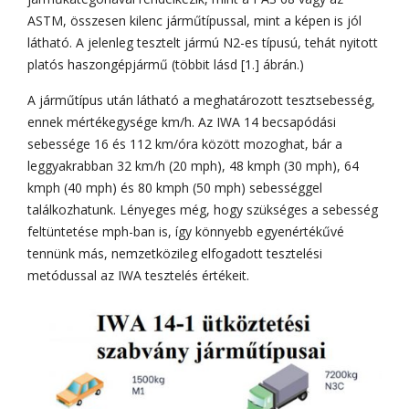
ASTM, összesen kilenc járműtípussal, mint a képen is jól
látható. A jelenleg tesztelt jármú N2-es típusú, tehát nyitott
platós haszongépjármű (többit lásd [1.] ábrán.)
A járműtípus után látható a meghatározott tesztsebesség,
ennek mértékegysége km/h. Az IWA 14 becsapódási
sebessége 16 és 112 km/óra között mozoghat, bár a
leggyakrabban 32 km/h (20 mph), 48 kmph (30 mph), 64
kmph (40 mph) és 80 kmph (50 mph) sebességgel
találkozhatunk. Lényeges még, hogy szükséges a sebesség
feltüntetése mph-ban is, így könnyebb egyenértékűvé
tennünk más, nemzetközileg elfogadott tesztelési
metódussal az IWA tesztelés értékeit.