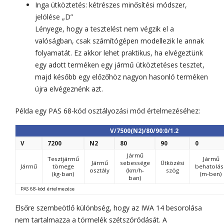
Inga ütköztetés: kétrészes minősítési módszer,
jelölése „D”
Lényege, hogy a tesztelést nem végzik el a
valóságban, csak számítógépen modellezik le annak
folyamatát. Ez akkor lehet praktikus, ha elvégeztünk
egy adott terméken egy jármű ütköztetéses tesztet,
majd később egy előzőhöz nagyon hasonló terméken
újra elvégeznénk azt.
Példa egy PAS 68-kód osztályozási mód értelmezéséhez:
V/7500(N2)/80/90:0/1.2
V
7200
N2
80
90
0
Jármű
Tesztjármű
Jármű
Jármű
sebessége
Ütközési
Jármű
tömege
behatolás
osztály
(km/h-
szög
(kg-ban)
(m-ben)
ban)
PAS 68-kód értelmezése
Elsőre szembeötlő különbség, hogy az IWA 14 besorolása
nem tartalmazza a törmelék szétszóródását. A