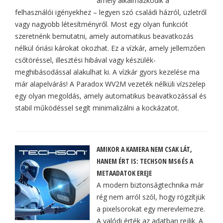
amely alkalmazkodik a
felhasználói igényekhez – legyen szó családi házról, üzletről
vagy nagyobb létesítményről. Most egy olyan funkciót
szeretnénk bemutatni, amely automatikus beavatkozás
nélkül óriási károkat okozhat. Ez a vízkár, amely jellemzően
csőtöréssel, illesztési hibával vagy készülék-
meghibásodással alakulhat ki. A vízkár gyors kezelése ma
már alapelvárás! A Paradox WV2M vezeték nélküli vízszelep
egy olyan megoldás, amely automatikus beavatkozással és
stabil működéssel segít minimalizálni a kockázatot.
AMIKOR A KAMERA NEM CSAK LÁT,
HANEM ÉRT IS: TECHSON MS6 ÉS A
METAADATOK EREJE
A modern biztonságtechnika már
rég nem arról szól, hogy rögzítjük
a pixelsorokat egy merevlemezre.
A valódi érték az adatban rejlik. A