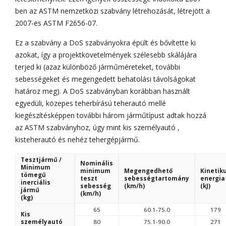
ben az ASTM nemzetközi szabvány létrehozását, létrejött a
2007-es ASTM F2656-07.
Ez a szabvány a DoS szabványokra épült és bővítette ki
azokat, így a projektkövetelmények szélesebb skálájára
terjed ki (azaz különböző járműméreteket, további
sebességeket és megengedett behatolási távolságokat
határoz meg). A DoS szabványban korábban használt
egyedüli, közepes teherbírású teherautó mellé
kiegészítésképpen további három járműtípust adtak hozzá
az ASTM szabványhoz, úgy mint kis személyautó ,
kisteherautó és nehéz tehergépjármű.
Tesztjármű /
Nominális
Minimum
minimum
Megengedhető
Kinetik
tömegű
teszt
sebességtartomány
energia
inerciális
sebesség
(km/h)
(kJ)
jármű
(km/h)
(kg)
65
60.1-75.0
179
Kis
személyautó
80
75.1-90.0
271