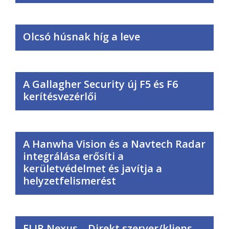
Olcsó húsnak híg a leve
A Gallagher Security új F5 és F6
kerítésvezérlői
A Hanwha Vision és a Navtech Radar
integrálása erősíti a
kerületvédelmet és javítja a
helyzetfelismerést
FLIR Nexus – Direkt szerver/kliens