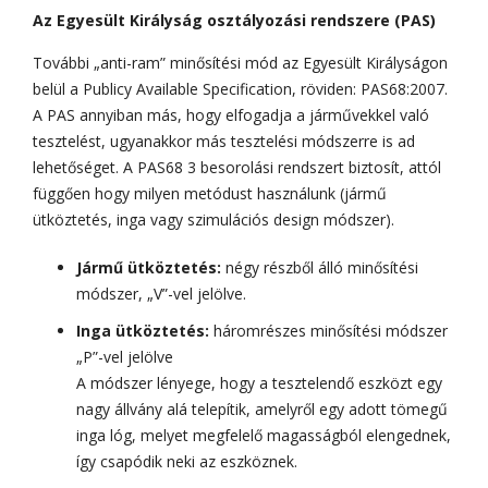
Az Egyesült Királyság osztályozási rendszere (PAS)
További „anti-ram” minősítési mód az Egyesült Királyságon
belül a Publicy Available Specification, röviden: PAS68:2007.
A PAS annyiban más, hogy elfogadja a járművekkel való
tesztelést, ugyanakkor más tesztelési módszerre is ad
lehetőséget. A PAS68 3 besorolási rendszert biztosít, attól
függően hogy milyen metódust használunk (jármű
ütköztetés, inga vagy szimulációs design módszer).
Jármű ütköztetés:
négy részből álló minősítési
módszer, „V”-vel jelölve.
Inga ütköztetés:
háromrészes minősítési módszer
„P”-vel jelölve
A módszer lényege, hogy a tesztelendő eszközt egy
nagy állvány alá telepítik, amelyről egy adott tömegű
inga lóg, melyet megfelelő magasságból elengednek,
így csapódik neki az eszköznek.