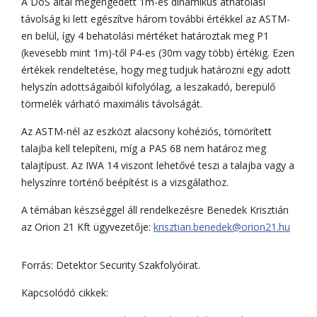
A DoS által megengedett 1m-es dinamikus áthatolási
távolság ki lett egészítve három további értékkel az ASTM-
en belül, így 4 behatolási mértéket határoztak meg P1
(kevesebb mint 1m)-től P4-es (30m vagy több) értékig. Ezen
értékek rendeltetése, hogy meg tudjuk határozni egy adott
helyszín adottságaiból kifolyólag, a leszakadó, berepülő
törmelék várható maximális távolságát.
Az ASTM-nél az eszközt alacsony kohéziós, tömörített
talajba kell telepíteni, míg a PAS 68 nem határoz meg
talajtípust. Az IWA 14 viszont lehetővé teszi a talajba vagy a
helyszínre történő beépítést is a vizsgálathoz.
A témában készséggel áll rendelkezésre Benedek Krisztián
az Orion 21 Kft ügyvezetője:
krisztian.benedek@orion21.hu
Forrás: Detektor Security Szakfolyóirat.
Kapcsolódó cikkek: