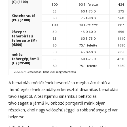
(C) (1100)
100
90.1- felette
424
65
60.1-75.0
375
Kisteherautó
80
75.1-90.0
568
(PU) (2300)
100
90.1- felette
887
50
45.0-60.0
656
közepes
teherbírású
65
60.1-75.0
1110
teherautó (M)
(6800)
80
75.1-felette
1680
50
45.0-60.0
2850
nehéz
tehergépjármű
65
60.1-75.0
4810
(H) (29500)
80
75.1-felette
7280
F-2656-07: Becsapódási kondíciók meghatározása
A behatolás mértékének besorolása meghatározható a
jármű egészének akadályon keresztüli dinamikus behatolási
távolságából. A tesztjármű dinamikus behatolási
távolságait a jármű különböző pontjairól mérik olyan
részeken, ahol nagy valószínűséggel a robbanóanyag el van
helyezve.