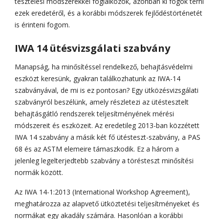
tesztelési módszerekkel foglalkozok, azonban ki fogok térni
ezek eredetéről, és a korábbi módszerek fejlődéstörténetét
is érinteni fogom.
IWA 14 ütésvizsgálati szabvány
Manapság, ha minősítéssel rendelkező, behajtásvédelmi
eszközt keresünk, gyakran találkozhatunk az IWA-14
szabványával, de mi is ez pontosan? Egy ütközésvizsgálati
szabványról beszélünk, amely részletezi az ütéstesztelt
behajtásgátló rendszerek teljesítményének mérési
módszereit és eszközeit. Az eredetileg 2013-ban közzétett
IWA 14 szabvány a másik két fő ütésteszt-szabvány, a PAS
68 és az ASTM elemeire támaszkodik. Ez a három a
jelenleg legelterjedtebb szabvány a törésteszt minősítési
normák között.
Az IWA 14-1:2013 (International Workshop Agreement),
meghatározza az alapvető ütköztetési teljesítményeket és
normákat egy akadály számára. Hasonlóan a korábbi