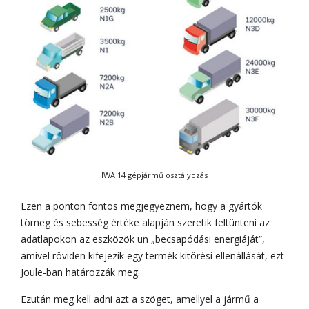
IWA 14 gépjármű osztályozás
Ezen a ponton fontos megjegyeznem, hogy a gyártók
tömeg és sebesség értéke alapján szeretik feltünteni az
adatlapokon az eszközök un „becsapódási energiáját”,
amivel röviden kifejezik egy termék kitörési ellenállását, ezt
Joule-ban határozzák meg.
Ezután meg kell adni azt a szöget, amellyel a jármű a