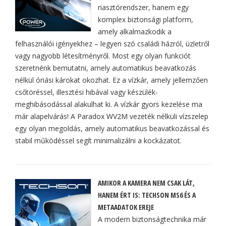
riasztórendszer, hanem egy
komplex biztonsági platform,
amely alkalmazkodik a
felhasználói igényekhez – legyen szó családi házról, üzletről
vagy nagyobb létesítményről. Most egy olyan funkciót
szeretnénk bemutatni, amely automatikus beavatkozás
nélkül óriási károkat okozhat. Ez a vízkár, amely jellemzően
csőtöréssel, illesztési hibával vagy készülék-
meghibásodással alakulhat ki. A vízkár gyors kezelése ma
már alapelvárás! A Paradox WV2M vezeték nélküli vízszelep
egy olyan megoldás, amely automatikus beavatkozással és
stabil működéssel segít minimalizálni a kockázatot.
AMIKOR A KAMERA NEM CSAK LÁT,
HANEM ÉRT IS: TECHSON MS6 ÉS A
METAADATOK EREJE
A modern biztonságtechnika már