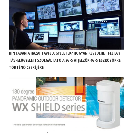
HINTÁBAN A HAZAI TÁVFELÜGYELETEK? HOGYAN KÉSZÜLHET FEL EGY
TÁVFELÜGYELETI SZOLGÁLTATÓ A 2G-S ÁTJELZŐK 4G-S ESZKÖZÖKRE
TÖRTÉNŐ CSERÉJÉRE