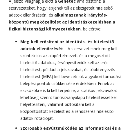
A Jelszó Világnapja előtt a
Genetec
arra ösztönzi a
szervezeteket, hogy lépjenek túl az elszigetelt hitelesítő
adatok ellenőrzésén, és
alkalmazzanak irányítás-
központú megközelítést az identitáskezelésben a
fizikai biztonsági környezetekben
, beleértve:
Meg kell erősíteni az identitás- és hitelesítő
adatok ellenőrzését
– A szervezeteknek meg kell
szüntetniük az alapértelmezett és a megosztott
hitelesítő adatokat, érvényesíteniük kell az erős
hitelesítést, például a jelszavakat, és többtényezős
hitelesítést (MFA) kell bevezetniük a gyakori támadási
belépési pontok csökkentése érdekében. Ennek az
eszközökre is ki kell terjednie, a statikus jelszavakat
lehetőség szerint tanúsítványalapú hitelesítéssel kell
helyettesíteni, valamint biztosítani kell a
központosított kezelést és a rendszeres hitelesítő
adatok rotációját.
Szorosabb együttműködés az informatikai és a