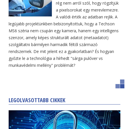
rég nem arról szól, hogy rögzítjük
a pixelsorokat egy merevlemezre.
A valódi érték az adatban rejlik. A
legújabb projektünkben bebizonyítottuk, hogy a Techson
MS6 széria nem csupán egy kamera, hanem egy intelligens
szenzor, amely képes strukturált adatot (metaadatot)
szolgáltatni bármilyen harmadik féltől származó
rendszernek. De mit jelent ez a gyakorlatban? És hogyan
győzte le a technológia a hírhedt "sárga pulóver vs
munkavédelmi mellény" problémát?
LEGOLVASOTTABB CIKKEK