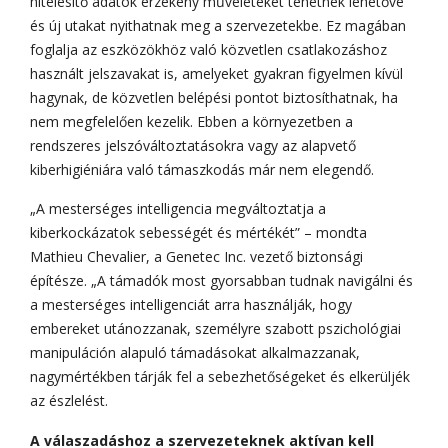
hitelesítő adatok érzékeny műveleteket tehetnek lehetővé
és új utakat nyithatnak meg a szervezetekbe. Ez magában
foglalja az eszközökhöz való közvetlen csatlakozáshoz
használt jelszavakat is, amelyeket gyakran figyelmen kívül
hagynak, de közvetlen belépési pontot biztosíthatnak, ha
nem megfelelően kezelik. Ebben a környezetben a
rendszeres jelszóváltoztatásokra vagy az alapvető
kiberhigiéniára való támaszkodás már nem elegendő.
„A mesterséges intelligencia megváltoztatja a
kiberkockázatok sebességét és mértékét” – mondta
Mathieu Chevalier, a Genetec Inc. vezető biztonsági
építésze. „A támadók most gyorsabban tudnak navigálni és
a mesterséges intelligenciát arra használják, hogy
embereket utánozzanak, személyre szabott pszichológiai
manipuláción alapuló támadásokat alkalmazzanak,
nagymértékben tárják fel a sebezhetőségeket és elkerüljék
az észlelést.
A válaszadáshoz a szervezeteknek aktívan kell