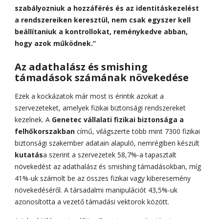
szabályozniuk a hozzáférés és az identitáskezelést
a rendszereiken keresztül, nem csak egyszer kell
beállítaniuk a kontrollokat, reménykedve abban,
hogy azok működnek.”
Az adathalász és smishing
támadások számának növekedése
Ezek a kockázatok már most is érintik azokat a
szervezeteket, amelyek fizikai biztonsági rendszereket
kezelnek. A
Genetec vállalati fizikai biztonsága a
felhőkorszakban
című, világszerte több mint 7300 fizikai
biztonsági szakember adatain alapuló, nemrégiben készült
kutatás
a szerint a szervezetek 58,7%-a tapasztalt
növekedést az adathalász és smishing támadásokban, míg
41%-uk számolt be az összes fizikai vagy kiberesemény
növekedéséről. A társadalmi manipulációt 43,5%-uk
azonosította a vezető támadási vektorok között.