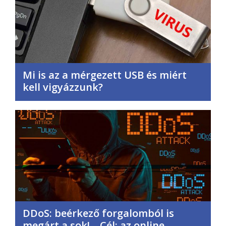
Mi is az a mérgezett USB és miért
kell vigyázzunk?
DDoS: beérkező forgalomból is
megárt a sok! – Cél: az online