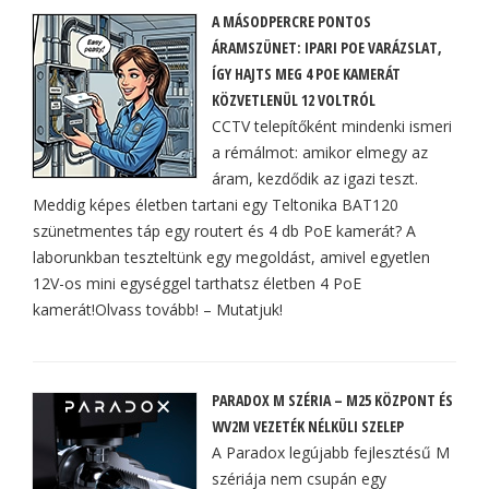
A MÁSODPERCRE PONTOS
ÁRAMSZÜNET: IPARI POE VARÁZSLAT,
ÍGY HAJTS MEG 4 POE KAMERÁT
KÖZVETLENÜL 12 VOLTRÓL
CCTV telepítőként mindenki ismeri
a rémálmot: amikor elmegy az
áram, kezdődik az igazi teszt.
Meddig képes életben tartani egy Teltonika BAT120
szünetmentes táp egy routert és 4 db PoE kamerát? A
laborunkban teszteltünk egy megoldást, amivel egyetlen
12V-os mini egységgel tarthatsz életben 4 PoE
kamerát!Olvass tovább! – Mutatjuk!
PARADOX M SZÉRIA – M25 KÖZPONT ÉS
WV2M VEZETÉK NÉLKÜLI SZELEP
A Paradox legújabb fejlesztésű M
szériája nem csupán egy