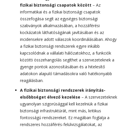
fizikai biztonsági csapatok között
– Az
informatikai és a fizikai biztonsági csapatok
összefogása segít az egységes biztonsági
szabványok alkalmazásában, a hozzáférési
kockázatok láthatóságának javításában és az
incidensekre adott válaszok koordinálásában. Ahogy
a fizikai biztonsági rendszerek egyre inkább
kapcsolódnak a vállalati hálózatokhoz, a funkciók
közötti összehangolás segíthet a szervezeteknek a
gyenge pontok azonosításában és a hitelesítő
adatokon alapuló támadásokra való hatékonyabb
reagálásban.
A fizikai biztonsági rendszerek irányítás-
elsőbbséget élvező kezelése
– A szervezeteknek
ugyanolyan szigorúsággal kell kezelniük a fizikai
biztonsági infrastruktúrát, mint más, kritikus
fontosságú rendszereket. Ez magában foglalja a
rendszeres hozzáférés-felülvizsgálatokat, az