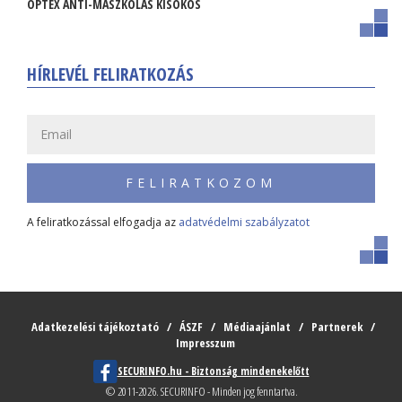
OPTEX ANTI-MASZKOLÁS KISOKOS
HÍRLEVÉL FELIRATKOZÁS
FELIRATKOZOM
A feliratkozással elfogadja az
adatvédelmi szabályzatot
Adatkezelési tájékoztató
ÁSZF
Médiaajánlat
Partnerek
Impresszum
SECURINFO.hu - Biztonság mindenekelőtt
© 2011-2026. SECURINFO - Minden jog fenntartva.