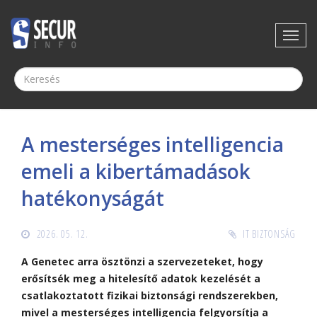
A mesterséges intelligencia
emeli a kibertámadások
hatékonyságát
2026. 05. 12.
IT BIZTONSÁG
A Genetec arra ösztönzi a szervezeteket, hogy
erősítsék meg a hitelesítő adatok kezelését a
csatlakoztatott fizikai biztonsági rendszerekben,
mivel a mesterséges intelligencia felgyorsítja a