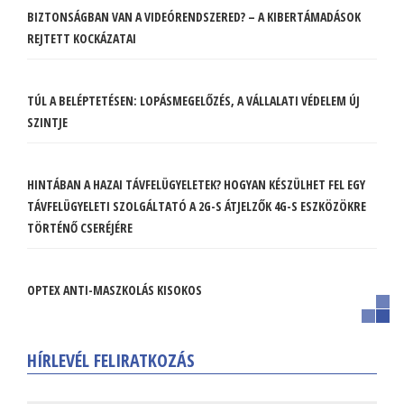
BIZTONSÁGBAN VAN A VIDEÓRENDSZERED? – A KIBERTÁMADÁSOK
REJTETT KOCKÁZATAI
TÚL A BELÉPTETÉSEN: LOPÁSMEGELŐZÉS, A VÁLLALATI VÉDELEM ÚJ
SZINTJE
HINTÁBAN A HAZAI TÁVFELÜGYELETEK? HOGYAN KÉSZÜLHET FEL EGY
TÁVFELÜGYELETI SZOLGÁLTATÓ A 2G-S ÁTJELZŐK 4G-S ESZKÖZÖKRE
TÖRTÉNŐ CSERÉJÉRE
OPTEX ANTI-MASZKOLÁS KISOKOS
HÍRLEVÉL FELIRATKOZÁS