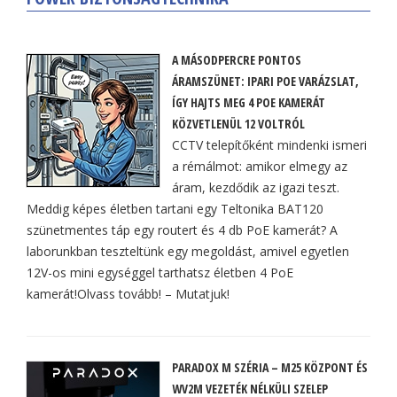
A MÁSODPERCRE PONTOS
ÁRAMSZÜNET: IPARI POE VARÁZSLAT,
ÍGY HAJTS MEG 4 POE KAMERÁT
KÖZVETLENÜL 12 VOLTRÓL
CCTV telepítőként mindenki ismeri
a rémálmot: amikor elmegy az
áram, kezdődik az igazi teszt.
Meddig képes életben tartani egy Teltonika BAT120
szünetmentes táp egy routert és 4 db PoE kamerát? A
laborunkban teszteltünk egy megoldást, amivel egyetlen
12V-os mini egységgel tarthatsz életben 4 PoE
kamerát!Olvass tovább! – Mutatjuk!
PARADOX M SZÉRIA – M25 KÖZPONT ÉS
WV2M VEZETÉK NÉLKÜLI SZELEP