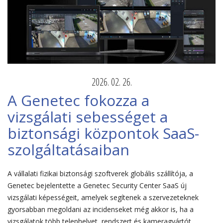
2026. 02. 26.
A Genetec fokozza a
vizsgálati sebességet a
biztonsági központok SaaS-
szolgáltatásaiban
A vállalati fizikai biztonsági szoftverek globális szállítója, a
Genetec bejelentette a Genetec Security Center SaaS új
vizsgálati képességeit, amelyek segítenek a szervezeteknek
gyorsabban megoldani az incidenseket még akkor is, ha a
vizsgálatok több telephelyet, rendszert és kameragyártót