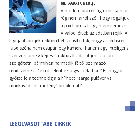
METAADATOK EREJE
A modern biztonságtechnika már
rég nem arról szól, hogy rögzítjük
a pixelsorokat egy merevlemezre.
A valódi érték az adatban rejlik. A
legújabb projektünkben bebizonyítottuk, hogy a Techson
MS6 széria nem csupán egy kamera, hanem egy intelligens
szenzor, amely képes strukturált adatot (metaadatot)
szolgáltatni bármilyen harmadik féltől származó
rendszernek. De mit jelent ez a gyakorlatban? És hogyan
győzte le a technológia a hírhedt "sárga pulóver vs
munkavédelmi mellény" problémát?
LEGOLVASOTTABB CIKKEK