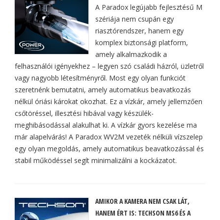
A Paradox legújabb fejlesztésű M
szériája nem csupán egy
riasztórendszer, hanem egy
komplex biztonsági platform,
amely alkalmazkodik a
felhasználói igényekhez – legyen szó családi házról, üzletről
vagy nagyobb létesítményről. Most egy olyan funkciót
szeretnénk bemutatni, amely automatikus beavatkozás
nélkül óriási károkat okozhat. Ez a vízkár, amely jellemzően
csőtöréssel, illesztési hibával vagy készülék-
meghibásodással alakulhat ki. A vízkár gyors kezelése ma
már alapelvárás! A Paradox WV2M vezeték nélküli vízszelep
egy olyan megoldás, amely automatikus beavatkozással és
stabil működéssel segít minimalizálni a kockázatot.
AMIKOR A KAMERA NEM CSAK LÁT,
HANEM ÉRT IS: TECHSON MS6 ÉS A