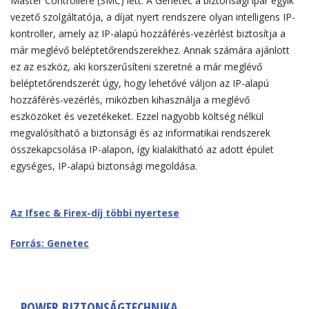
Master Controllere (SMC) lett. A Genetec a biztonsági ipar egyik
vezető szolgáltatója, a díjat nyert rendszere olyan intelligens IP-
kontroller, amely az IP-alapú hozzáférés-vezérlést biztosítja a
már meglévő beléptetőrendszerekhez. Annak számára ajánlott
ez az eszköz, aki korszerűsíteni szeretné a már meglévő
beléptetőrendszerét úgy, hogy lehetővé váljon az IP-alapú
hozzáférés-vezérlés, miközben kihasználja a meglévő
eszközöket és vezetékeket. Ezzel nagyobb költség nélkül
megvalósítható a biztonsági és az informatikai rendszerek
összekapcsolása IP-alapon, így kialakítható az adott épület
egységes, IP-alapú biztonsági megoldása.
Az Ifsec & Firex-díj többi nyertese
Forrás: Genetec
POWER BIZTONSÁGTECHNIKA