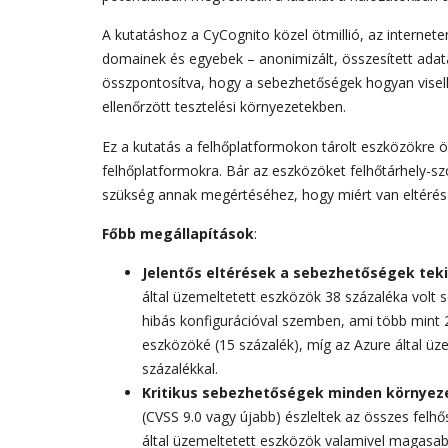
A kutatáshoz a CyCognito közel ötmillió, az internet
domainek és egyebek – anonimizált, összesített adatai
összpontosítva, hogy a sebezhetőségek hogyan visel
ellenőrzött tesztelési környezetekben.
Ez a kutatás a felhőplatformokon tárolt eszközökre 
felhőplatformokra. Bár az eszközöket felhőtárhely-sz
szükség annak megértéséhez, hogy miért van eltérés
Főbb megállapítások
:
Jelentős eltérések a sebezhetőségek tek
által üzemeltetett eszközök 38 százaléka volt 
hibás konfigurációval szemben, ami több mint 2
eszközöké (15 százalék), míg az Azure által üz
százalékkal.
Kritikus sebezhetőségek minden környez
(CVSS 9.0 vagy újabb) észleltek az összes felh
által üzemeltetett eszközök valamivel magasab