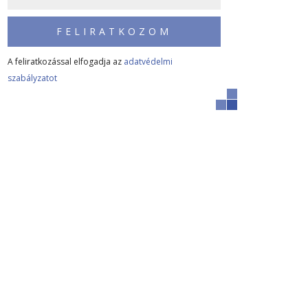
FELIRATKOZOM
A feliratkozással elfogadja az
adatvédelmi
szabályzatot