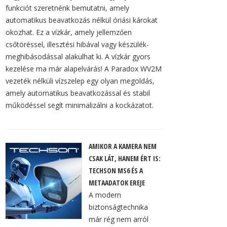
funkciót szeretnénk bemutatni, amely
automatikus beavatkozás nélkül óriási károkat
okozhat. Ez a vízkár, amely jellemzően
csőtöréssel, illesztési hibával vagy készülék-
meghibásodással alakulhat ki. A vízkár gyors
kezelése ma már alapelvárás! A Paradox WV2M
vezeték nélküli vízszelep egy olyan megoldás,
amely automatikus beavatkozással és stabil
működéssel segít minimalizálni a kockázatot.
AMIKOR A KAMERA NEM
CSAK LÁT, HANEM ÉRT IS:
TECHSON MS6 ÉS A
METAADATOK EREJE
A modern
biztonságtechnika
már rég nem arról