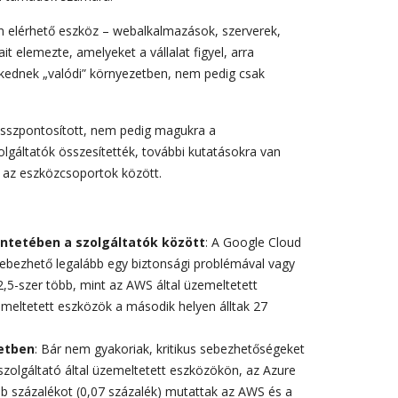
en elérhető eszköz – webalkalmazások, szerverek,
t elemezte, amelyeket a vállalat figyel, arra
kednek „valódi” környezetben, nem pedig csak
összpontosított, nem pedig magukra a
olgáltatók összesítették, további kutatásokra van
 az eszközcsoportok között.
intetében a szolgáltatók között
: A Google Cloud
sebezhető legalább egy biztonsági problémával vagy
,5-szer több, mint az AWS által üzemeltetett
emeltetett eszközök a második helyen álltak 27
etben
: Bár nem gyakoriak, kritikus sebezhetőségeket
őszolgáltató által üzemeltetett eszközökön, az Azure
b százalékot (0,07 százalék) mutattak az AWS és a