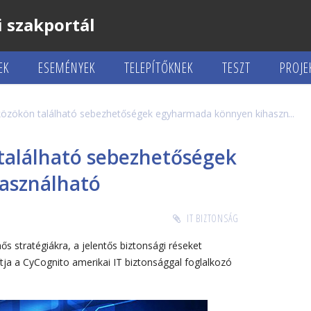
 szakportál
EK
ESEMÉNYEK
TELEPÍTŐKNEK
TESZT
PROJE
zközökön található sebezhetőségek egyharmada könnyen kihasználha
található sebezhetőségek
asználható
IT BIZTONSÁG
s stratégiákra, a jelentős biztonsági réseket
tja a CyCognito amerikai IT biztonsággal foglalkozó