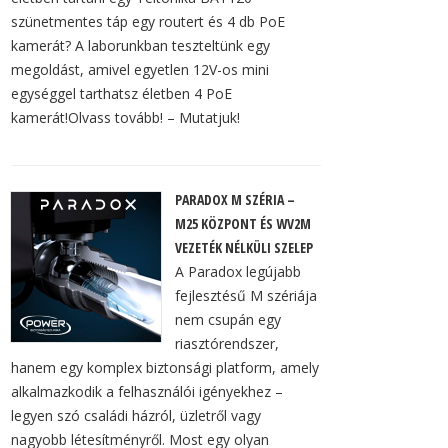
szünetmentes táp egy routert és 4 db PoE
kamerát? A laborunkban teszteltünk egy
megoldást, amivel egyetlen 12V-os mini
egységgel tarthatsz életben 4 PoE
kamerát!Olvass tovább! – Mutatjuk!
PARADOX M SZÉRIA –
M25 KÖZPONT ÉS WV2M
VEZETÉK NÉLKÜLI SZELEP
A Paradox legújabb
fejlesztésű M szériája
nem csupán egy
riasztórendszer,
hanem egy komplex biztonsági platform, amely
alkalmazkodik a felhasználói igényekhez –
legyen szó családi házról, üzletről vagy
nagyobb létesítményről. Most egy olyan