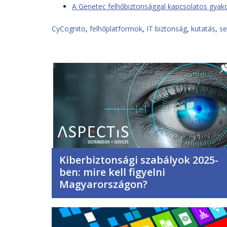
A Genetec felhőbiztonsággal kapcsolatos gyakor
CyCognito
,
felhőplatformok
,
IT biztonság
,
kutatás
,
se
Kiberbiztonsági szabályok 2025-
ben: mire kell figyelni
Magyarországon?