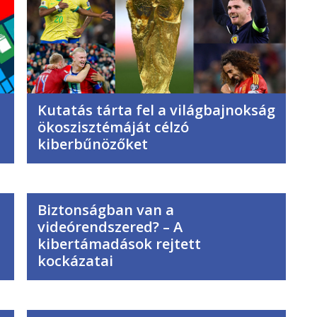
Kutatás tárta fel a világbajnokság
ökoszisztémáját célzó
kiberbűnözőket
Biztonságban van a
videórendszered? – A
kibertámadások rejtett
kockázatai