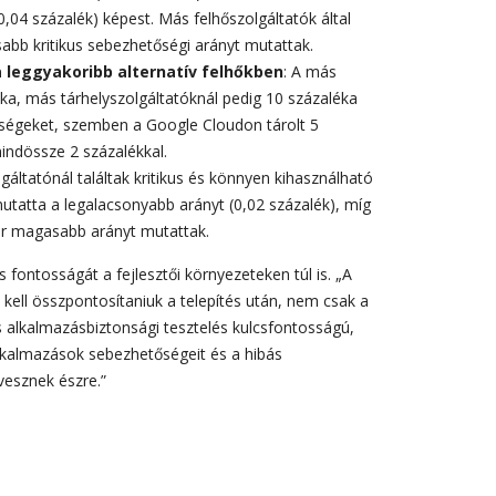
,04 százalék) képest. Más felhőszolgáltatók által
abb kritikus sebezhetőségi arányt mutattak.
leggyakoribb alternatív felhőkben
: A más
ka, más tárhelyszolgáltatóknál pedig 10 százaléka
ségeket, szemben a Google Cloudon tárolt 5
indössze 2 százalékkal.
gáltatónál találtak kritikus és könnyen kihasználható
tatta a legalacsonyabb arányt (0,02 százalék), míg
szer magasabb arányt mutattak.
 fontosságát a fejlesztői környezeteken túl is. „A
kell összpontosítaniuk a telepítés után, nem csak a
us alkalmazásbiztonsági tesztelés kulcsfontosságú,
 alkalmazások sebezhetőségeit és a hibás
vesznek észre.”