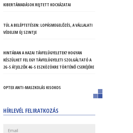
KIBERTÁMADÁSOK REJTETT KOCKÁZATAI
TÚL A BELÉPTETÉSEN: LOPÁSMEGELŐZÉS, A VÁLLALATI
VÉDELEM ÚJ SZINTJE
HINTÁBAN A HAZAI TÁVFELÜGYELETEK? HOGYAN
KÉSZÜLHET FEL EGY TÁVFELÜGYELETI SZOLGÁLTATÓ A
2G-S ÁTJELZŐK 4G-S ESZKÖZÖKRE TÖRTÉNŐ CSERÉJÉRE
OPTEX ANTI-MASZKOLÁS KISOKOS
HÍRLEVÉL FELIRATKOZÁS