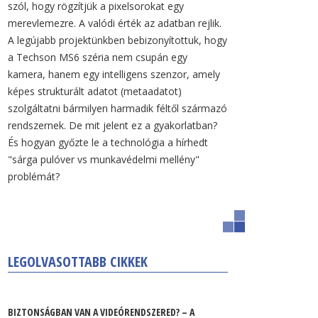
szól, hogy rögzítjük a pixelsorokat egy
merevlemezre. A valódi érték az adatban rejlik.
A legújabb projektünkben bebizonyítottuk, hogy
a Techson MS6 széria nem csupán egy
kamera, hanem egy intelligens szenzor, amely
képes strukturált adatot (metaadatot)
szolgáltatni bármilyen harmadik féltől származó
rendszernek. De mit jelent ez a gyakorlatban?
És hogyan győzte le a technológia a hírhedt
"sárga pulóver vs munkavédelmi mellény"
problémát?
LEGOLVASOTTABB CIKKEK
BIZTONSÁGBAN VAN A VIDEÓRENDSZERED? – A