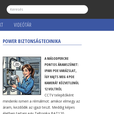
KT
VIDEÓTÁR
POWER BIZTONSÁGTECHNIKA
tó
A MÁSODPERCRE
PONTOS ÁRAMSZÜNET:
IPARI POE VARÁZSLAT,
ÍGY HAJTS MEG 4 POE
KAMERÁT KÖZVETLENÜL
12 VOLTRÓL
CCTV telepítőként
mindenki ismeri a rémálmot: amikor elmegy az
áram, kezdődik az igazi teszt. Meddig képes
életben tartani egy Teltonika BAT120