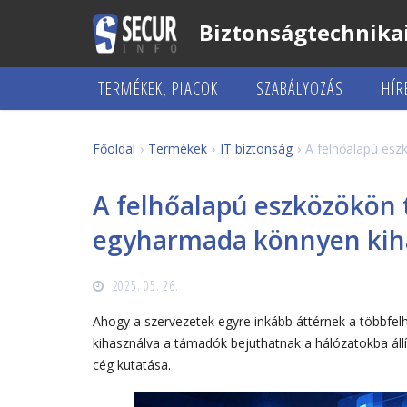
Biztonságtechnikai
TERMÉKEK, PIACOK
SZABÁLYOZÁS
HÍR
Főoldal
Termékek
IT biztonság
A felhőalapú es
A felhőalapú eszközökön 
egyharmada könnyen kih
2025. 05. 26.
Ahogy a szervezetek egyre inkább áttérnek a többfelhő
kihasználva a támadók bejuthatnak a hálózatokba állí
cég kutatása.