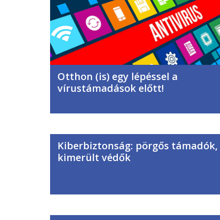
Otthon (is) egy lépéssel a
vírustámadások előtt!
Kiberbiztonság: pörgős támadók,
kimerült védők