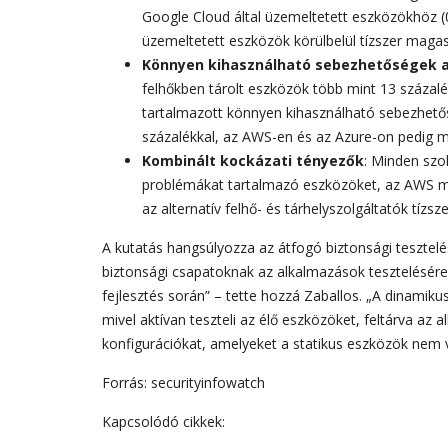
Google Cloud által üzemeltetett eszközökhöz (0
üzemeltetett eszközök körülbelül tízszer magas
Könnyen kihasználható sebezhetőségek a 
felhőkben tárolt eszközök több mint 13 százalé
tartalmazott könnyen kihasználható sebezhető
százalékkal, az AWS-en és az Azure-on pedig m
Kombinált kockázati tényezők
: Minden szol
problémákat tartalmazó eszközöket, az AWS mu
az alternatív felhő- és tárhelyszolgáltatók tíz
A kutatás hangsúlyozza az átfogó biztonsági tesztelés
biztonsági csapatoknak az alkalmazások tesztelésére 
fejlesztés során” – tette hozzá Zaballos. „A dinamik
mivel aktívan teszteli az élő eszközöket, feltárva az
konfigurációkat, amelyeket a statikus eszközök nem 
Forrás: securityinfowatch
Kapcsolódó cikkek: