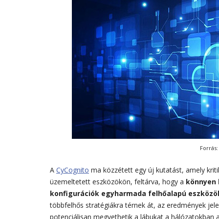
Forrás:
A
CyCognito
ma közzétett egy új kutatást, amely kriti
üzemeltetett eszközökön, feltárva, hogy a
könnyen 
konfigurációk egyharmada felhőalapú eszközö
többfelhős stratégiákra térnek át, az eredmények jele
potenciálisan megvethetik a lábukat a hálózatokban