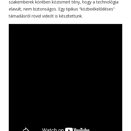
szakemberek körében közismert tény, hogy a technológia
elavult, nem biztonságos. Egy tipikus “közbeékelődéses”
támadásról rövid videót is készítettünk.