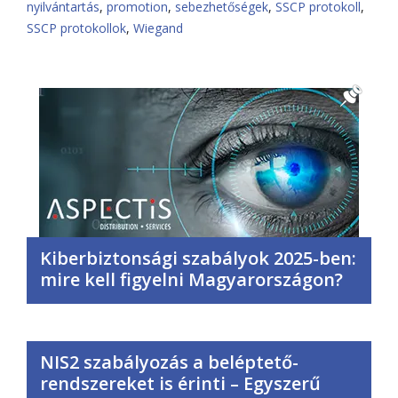
nyilvántartás
,
promotion
,
sebezhetőségek
,
SSCP protokoll
,
SSCP protokollok
,
Wiegand
Kiberbiztonsági szabályok 2025-ben:
mire kell figyelni Magyarországon?
NIS2 szabályozás a beléptető-
rendszereket is érinti – Egyszerű