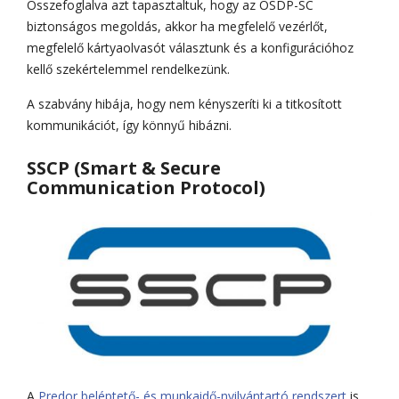
Összefoglalva azt tapasztaltuk, hogy az OSDP-SC
biztonságos megoldás, akkor ha megfelelő vezérlőt,
megfelelő kártyaolvasót választunk és a konfigurációhoz
kellő szekértelemmel rendelkezünk.
A szabvány hibája, hogy nem kényszeríti ki a titkosított
kommunikációt, így könnyű hibázni.
SSCP (Smart & Secure
Communication Protocol)
A
Predor beléptető- és munkaidő-nyilvántartó rendszert
is