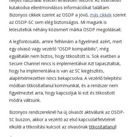
helyes használat esetén lehetetlen feltörni. Az interneten
kutakodva ellentmondásos információkat találtam.
Bizonyos cikkek szerint az OSDP a jövő,
más cikkek
szerint
az OSDP-SC sem elég biztonságos. Mi magunk is
leteszteltük néhány közismert márka OSDP megoldásait.
A legfontosabb, amire felhívnám a figyelmed: azért, mert
egy olvasó vagy vezérlő “OSDP kompatibilis”, még
egyáltalán nem biztos, hogy titkosított is. Sok esetben a
Secure Channel nincs is implementálva! Azt tapasztaltuk,
hogy ha implementálva is van az SC kiegészítés,
alapértelmezetten nincs bekapcsolva. A vezérlő telepítési
módban titkosítatlanul kommunikál, és a rendszer nem
figyelmeztet arra, hogy kapcsoljuk ki ezt és titkosított
módra váltsunk.
Bizonyos rendszereknél ha új olvasót aktiválunk az OSDP-
SC buszon, akkor a vezérlő az első kapcsolatfelvtelnél
elküldi a titkosítási kulcsot az olvasónak
titkosítatlanul
!