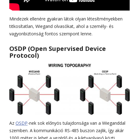
Mindezek ellenére gyakran látok olyan létesítményekben
titkosítatlan, Wiegand olvasókat, ahol a személy- és
vagyonbiztonság fontos szempont lenne.
OSDP (Open Supervised Device
Protocol)
Az
OSDP
-nek sok előnyös tulajdonsága van a Wieganddal
szemben. A kommunikáció RS-485 buszon zajlik, így akár
1000 méter is lehet a vezérlő és a kártyaolvasó közti