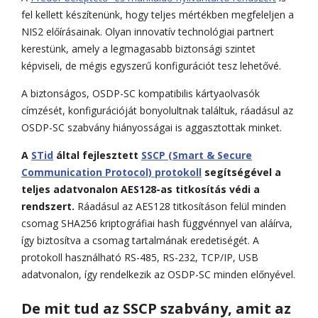
fel kellett készítenünk, hogy teljes mértékben megfeleljen a
NIS2 előírásainak. Olyan innovatív technológiai partnert
kerestünk, amely a legmagasabb biztonsági szintet
képviseli, de mégis egyszerű konfigurációt tesz lehetővé.
A biztonságos, OSDP-SC kompatibilis kártyaolvasók
címzését, konfigurációját bonyolultnak találtuk, ráadásul az
OSDP-SC szabvány hiányosságai is aggasztottak minket.
A
STid
által fejlesztett
SSCP (Smart & Secure
Communication Protocol) protokoll
segítségével a
teljes adatvonalon AES128-as titkosítás védi a
rendszert.
Ráadásul az AES128 titkosításon felül minden
csomag SHA256 kriptográfiai hash függvénnyel van aláírva,
így biztosítva a csomag tartalmának eredetiségét. A
protokoll használható RS-485, RS-232, TCP/IP, USB
adatvonalon, így rendelkezik az OSDP-SC minden előnyével.
De mit tud az SSCP szabvány, amit az