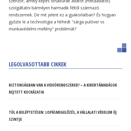
szenzor, amely képes strukturált adatot (metaadatot)
szolgáltatni bármilyen harmadik féltől származó
rendszernek. De mit jelent ez a gyakorlatban? És hogyan
győzte le a technológia a hírhedt "sárga pulóver vs
munkavédelmi mellény" problémát?
LEGOLVASOTTABB CIKKEK
BIZTONSÁGBAN VAN A VIDEÓRENDSZERED? – A KIBERTÁMADÁSOK
REJTETT KOCKÁZATAI
TÚL A BELÉPTETÉSEN: LOPÁSMEGELŐZÉS, A VÁLLALATI VÉDELEM ÚJ
SZINTJE