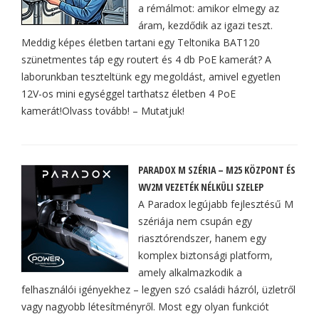
a rémálmot: amikor elmegy az
áram, kezdődik az igazi teszt.
Meddig képes életben tartani egy Teltonika BAT120
szünetmentes táp egy routert és 4 db PoE kamerát? A
laborunkban teszteltünk egy megoldást, amivel egyetlen
12V-os mini egységgel tarthatsz életben 4 PoE
kamerát!Olvass tovább! – Mutatjuk!
PARADOX M SZÉRIA – M25 KÖZPONT ÉS
WV2M VEZETÉK NÉLKÜLI SZELEP
A Paradox legújabb fejlesztésű M
szériája nem csupán egy
riasztórendszer, hanem egy
komplex biztonsági platform,
amely alkalmazkodik a
felhasználói igényekhez – legyen szó családi házról, üzletről
vagy nagyobb létesítményről. Most egy olyan funkciót