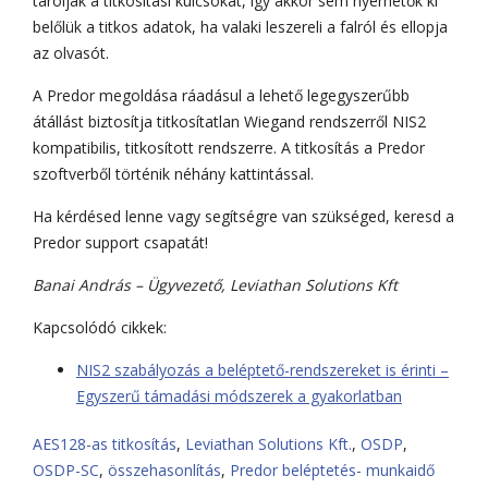
tárolják a titkosítási kulcsokat, így akkor sem nyerhetők ki
belőlük a titkos adatok, ha valaki leszereli a falról és ellopja
az olvasót.
A Predor megoldása ráadásul a lehető legegyszerűbb
átállást biztosítja titkosítatlan Wiegand rendszerről NIS2
kompatibilis, titkosított rendszerre. A titkosítás a Predor
szoftverből történik néhány kattintással.
Ha kérdésed lenne vagy segítségre van szükséged, keresd a
Predor support csapatát!
Banai András – Ügyvezető, Leviathan Solutions Kft
Kapcsolódó cikkek:
NIS2 szabályozás a beléptető-rendszereket is érinti –
Egyszerű támadási módszerek a gyakorlatban
AES128-as titkosítás
,
Leviathan Solutions Kft.
,
OSDP
,
OSDP-SC
,
összehasonlítás
,
Predor beléptetés- munkaidő