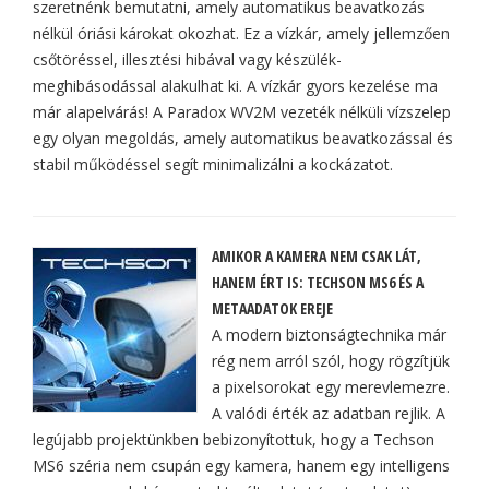
szeretnénk bemutatni, amely automatikus beavatkozás
nélkül óriási károkat okozhat. Ez a vízkár, amely jellemzően
csőtöréssel, illesztési hibával vagy készülék-
meghibásodással alakulhat ki. A vízkár gyors kezelése ma
már alapelvárás! A Paradox WV2M vezeték nélküli vízszelep
egy olyan megoldás, amely automatikus beavatkozással és
stabil működéssel segít minimalizálni a kockázatot.
AMIKOR A KAMERA NEM CSAK LÁT,
HANEM ÉRT IS: TECHSON MS6 ÉS A
METAADATOK EREJE
A modern biztonságtechnika már
rég nem arról szól, hogy rögzítjük
a pixelsorokat egy merevlemezre.
A valódi érték az adatban rejlik. A
legújabb projektünkben bebizonyítottuk, hogy a Techson
MS6 széria nem csupán egy kamera, hanem egy intelligens