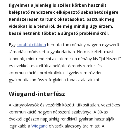
figyelmet a jelenleg is széles körben használt
beléptető rendszerek elképesztő sebezhetőségére.
Rendszeresen tartunk oktatásokat, osztunk meg
videókat is a témáról, de még mindig úgy érzem,
beszélhetnénk többet a sürgető problémákról.
Egy
korábbi cikkben
bemutattam néhány nagyon egyszerű
támadási módszert a gyakorlatban. Nem is kellett mást
tennünk, mint rendelni az interneten néhány kis “játékszert”,
és ezekkel teszteltük a beléptető rendszereket és
kommunikációs protokollokat. Igyekszem röviden,
gyakorlatiasan összefoglalni a tapasztalatainkat.
Wiegand-interfész
A kártyaolvasók és vezérlők közötti titkosítatlan, vezetékes
kommunikáció nagyon népszerű szabványa. A 80-as
évektől egészen napjainkig rendkívül gyakran használják
leginkább a
Wiegand
olvasók alacsony ára miatt. A