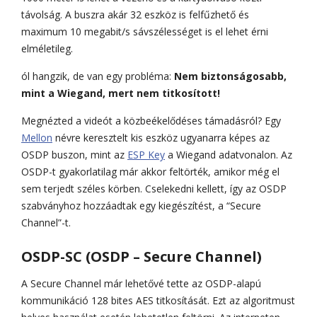
távolság. A buszra akár 32 eszköz is felfűzhető és
maximum 10 megabit/s sávszélességet is el lehet érni
elméletileg.
ól hangzik, de van egy probléma:
Nem biztonságosabb,
mint a Wiegand, mert nem titkosított!
Megnézted a videót a közbeékelődéses támadásról? Egy
Mellon
névre keresztelt kis eszköz ugyanarra képes az
OSDP buszon, mint az
ESP Key
a Wiegand adatvonalon. Az
OSDP-t gyakorlatilag már akkor feltörték, amikor még el
sem terjedt széles körben. Cselekedni kellett, így az OSDP
szabványhoz hozzáadtak egy kiegészítést, a “Secure
Channel”-t.
OSDP-SC (OSDP – Secure Channel)
A Secure Channel már lehetővé tette az OSDP-alapú
kommunikáció 128 bites AES titkosítását. Ezt az algoritmust