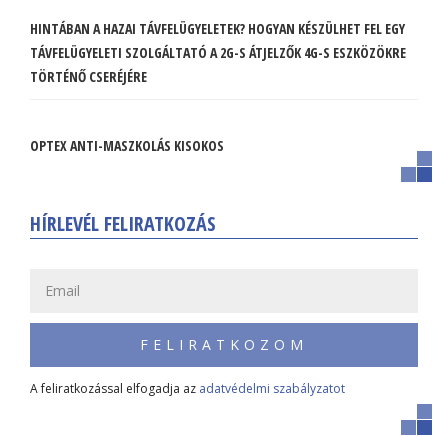
HINTÁBAN A HAZAI TÁVFELÜGYELETEK? HOGYAN KÉSZÜLHET FEL EGY
TÁVFELÜGYELETI SZOLGÁLTATÓ A 2G-S ÁTJELZŐK 4G-S ESZKÖZÖKRE
TÖRTÉNŐ CSERÉJÉRE
OPTEX ANTI-MASZKOLÁS KISOKOS
HÍRLEVÉL FELIRATKOZÁS
FELIRATKOZOM
A feliratkozással elfogadja az
adatvédelmi szabályzatot