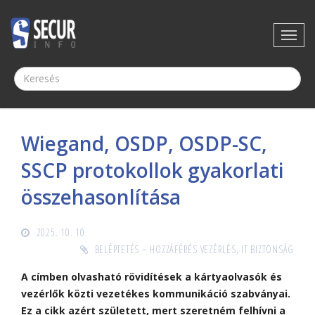
Wiegand, OSDP, OSDP-SC,
SSCP protokollok gyakorlati
összehasonlítása
2025. 10. 10.
BELÉPTETÉS – HOZZÁFÉRÉS VEZÉRLÉS
,
IT BIZTONSÁG
A címben olvasható rövidítések a kártyaolvasók és
vezérlők közti vezetékes kommunikáció szabványai.
Ez a cikk azért született, mert szeretném felhívni a