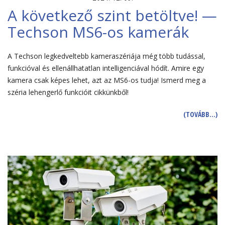
A következő szint betöltve! —
Techson MS6-os kamerák
A Techson legkedveltebb kameraszériája még több tudással,
funkcióval és ellenállhatatlan intelligenciával hódít. Amire egy
kamera csak képes lehet, azt az MS6-os tudja! Ismerd meg a
széria lehengerlő funkcióit cikkünkből!
(TOVÁBB…)