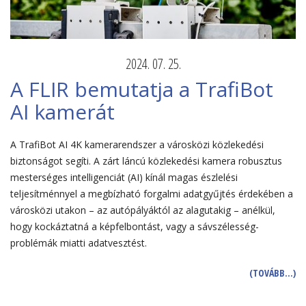
2024. 07. 25.
A FLIR bemutatja a TrafiBot
AI kamerát
A TrafiBot AI 4K kamerarendszer a városközi közlekedési
biztonságot segíti. A zárt láncú közlekedési kamera robusztus
mesterséges intelligenciát (AI) kínál magas észlelési
teljesítménnyel a megbízható forgalmi adatgyűjtés érdekében a
városközi utakon – az autópályáktól az alagutakig – anélkül,
hogy kockáztatná a képfelbontást, vagy a sávszélesség-
problémák miatti adatvesztést.
(TOVÁBB…)