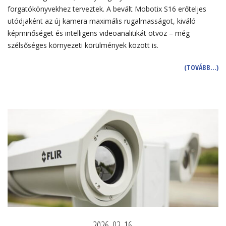
forgatókönyvekhez terveztek. A bevált Mobotix S16 erőteljes
utódjaként az új kamera maximális rugalmasságot, kiváló
képminőséget és intelligens videoanalitikát ötvöz – még
szélsőséges környezeti körülmények között is.
(TOVÁBB…)
2026. 02. 16.