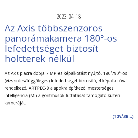
2023. 04. 18.
Az Axis többszenzoros
panorámakamera 180°-os
lefedettséget biztosít
holtterek nélkül
Az Axis piacra dobja 7 MP-es képalkotást nyújtó, 180°/90°-os
(vízszintes/függőleges) lefedettséget biztosító, 4 képalkotóval
rendelkező, ARTPEC-8 alapokra építkező, mesterséges
intelligencia (MI) algoritmusok futtatását támogató kültéri
kameráját.
(TOVÁBB…)