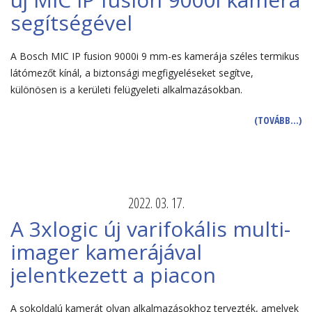
segítségével
A Bosch MIC IP fusion 9000i 9 mm-es kamerája széles termikus
látómezőt kínál, a biztonsági megfigyeléseket segítve,
különösen is a kerületi felügyeleti alkalmazásokban.
(TOVÁBB…)
2022. 03. 17.
A 3xlogic új varifokális multi-
imager kamerájával
jelentkezett a piacon
A sokoldalú kamerát olyan alkalmazásokhoz tervezték, amelyek