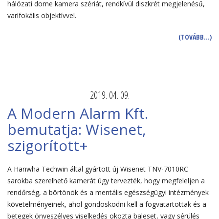
hálózati dome kamera szériát, rendkívül diszkrét megjelenésű,
varifokális objektívvel.
(TOVÁBB…)
2019. 04. 09.
A Modern Alarm Kft.
bemutatja: Wisenet,
szigorított+
A Hanwha Techwin által gyártott új Wisenet TNV-7010RC
sarokba szerelhető kamerát úgy tervezték, hogy megfeleljen a
rendőrség, a börtönök és a mentális egészségügyi intézmények
követelményeinek, ahol gondoskodni kell a fogvatartottak és a
betegek önveszélyes viselkedés okozta baleset, vagy sérülés