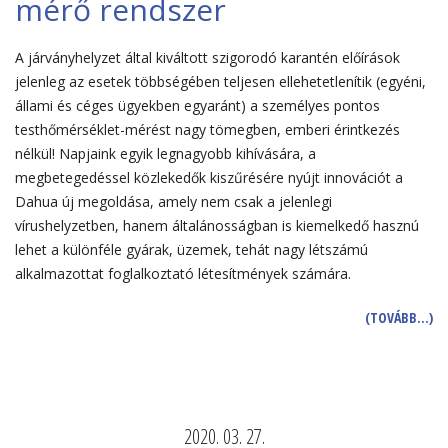
mérő rendszer
A járványhelyzet által kiváltott szigorodó karantén előírások
jelenleg az esetek többségében teljesen ellehetetlenítik (egyéni,
állami és céges ügyekben egyaránt) a személyes pontos
testhőmérséklet-mérést nagy tömegben, emberi érintkezés
nélkül! Napjaink egyik legnagyobb kihívására, a
megbetegedéssel közlekedők kiszűrésére nyújt innovációt a
Dahua új megoldása, amely nem csak a jelenlegi
vírushelyzetben, hanem általánosságban is kiemelkedő hasznú
lehet a különféle gyárak, üzemek, tehát nagy létszámú
alkalmazottat foglalkoztató létesítmények számára.
(TOVÁBB…)
2020. 03. 27.