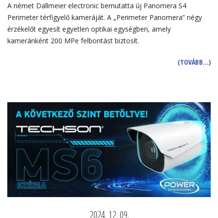
A német Dallmeier electronic bemutatta új Panomera S4
Perimeter térfigyelő kameráját. A „Perimeter Panomera” négy
érzékelőt egyesít egyetlen optikai egységben, amely
kameránként 200 MPe felbontást biztosít.
(TOVÁBB…)
2024. 12. 09.