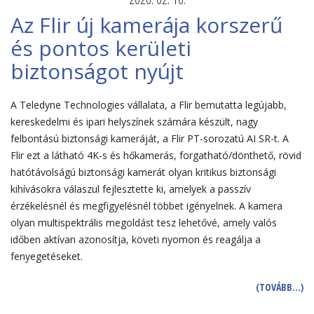
Az Flir új kamerája korszerű
és pontos kerületi
biztonságot nyújt
A Teledyne Technologies vállalata, a Flir bemutatta legújabb,
kereskedelmi és ipari helyszínek számára készült, nagy
felbontású biztonsági kameráját, a Flir PT-sorozatú AI SR-t. A
Flir ezt a látható 4K-s és hőkamerás, forgatható/dönthető, rövid
hatótávolságú biztonsági kamerát olyan kritikus biztonsági
kihívásokra válaszul fejlesztette ki, amelyek a passzív
érzékelésnél és megfigyelésnél többet igényelnek. A kamera
olyan multispektrális megoldást tesz lehetővé, amely valós
időben aktívan azonosítja, követi nyomon és reagálja a
fenyegetéseket.
(TOVÁBB…)