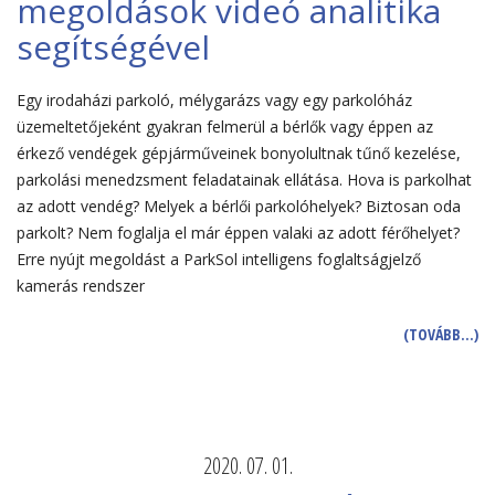
megoldások videó analitika
segítségével
Egy irodaházi parkoló, mélygarázs vagy egy parkolóház
üzemeltetőjeként gyakran felmerül a bérlők vagy éppen az
érkező vendégek gépjárműveinek bonyolultnak tűnő kezelése,
parkolási menedzsment feladatainak ellátása. Hova is parkolhat
az adott vendég? Melyek a bérlői parkolóhelyek? Biztosan oda
parkolt? Nem foglalja el már éppen valaki az adott férőhelyet?
Erre nyújt megoldást a ParkSol intelligens foglaltságjelző
kamerás rendszer
(TOVÁBB…)
2020. 07. 01.