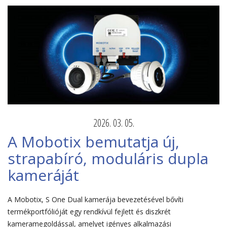
2026. 03. 05.
A Mobotix bemutatja új,
strapabíró, moduláris dupla
kameráját
A Mobotix, S One Dual kamerája bevezetésével bővíti
termékportfólióját egy rendkívül fejlett és diszkrét
kameramegoldással, amelyet igényes alkalmazási