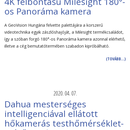
4K felbontású Milesight 180°-
os Panoráma kamera
A GeoVision Hungária felvette palettájára a korszerű
videotechnika egyik zászlóshajóját, a Milesight termékcsaládot,
így a szóban forgó 180°-os Panoráma kamera azonnal elérhető,
illetve a cég bemutatótermében szabadon kipróbálható.
(TOVÁBB…)
2020. 04. 07.
Dahua mesterséges
intelligenciával ellátott
hőkamerás testhőmérséklet-