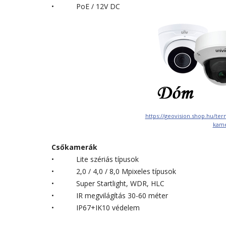
• PoE / 12V DC
https://geovision.shop.hu/te
kame
Csőkamerák
• Lite szériás típusok
• 2,0 / 4,0 / 8,0 Mpixeles típusok
• Super Startlight, WDR, HLC
• IR megvilágítás 30-60 méter
• IP67+IK10 védelem