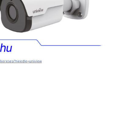
u/kereses/?needle=uniview