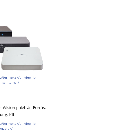
hu/termekek/uniview-ip-
–szintu-nvr/
hu/termekek/uniview-ip-
onzolok/