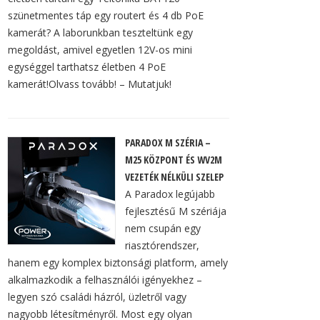
szünetmentes táp egy routert és 4 db PoE
kamerát? A laborunkban teszteltünk egy
megoldást, amivel egyetlen 12V-os mini
egységgel tarthatsz életben 4 PoE
kamerát!Olvass tovább! – Mutatjuk!
PARADOX M SZÉRIA –
M25 KÖZPONT ÉS WV2M
VEZETÉK NÉLKÜLI SZELEP
A Paradox legújabb
fejlesztésű M szériája
nem csupán egy
riasztórendszer,
hanem egy komplex biztonsági platform, amely
alkalmazkodik a felhasználói igényekhez –
legyen szó családi házról, üzletről vagy
nagyobb létesítményről. Most egy olyan