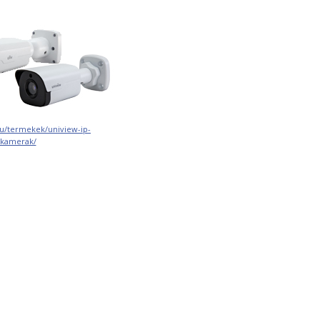
hu/termekek/uniview-ip-
okamerak/