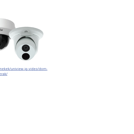
rmekek/uniview-ip-video/dom-
rak/