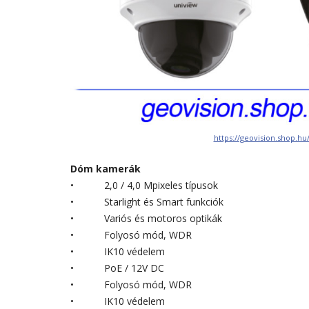
https://geovision.shop.h
Dóm kamerák
• 2,0 / 4,0 Mpixeles típusok
• Starlight és Smart funkciók
• Variós és motoros optikák
• Folyosó mód, WDR
• IK10 védelem
• PoE / 12V DC
• Folyosó mód, WDR
• IK10 védelem