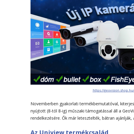
https://geovision.shop.h
Novemberben gyakorlati termékbemutatóval, kiterjeszt
nyújtott (8-tól 8-ig) műszaki támogatással áll a GeoVi
rendelkezésére. Ők már letesztelték, bátran ajánlják,
Az Uniview termékcsalád