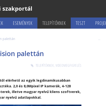
 szakportál
EK
ESEMÉNYEK
TELEPÍTŐKNEK
TESZT
PROJE
n palettán
sion palettán
TELEPÍTŐKNEK
,
VIDEOMEGFIGYELÉS
ől elérhető az egyik legdinamikusabban
asztéka. 2,0 és 8,0Mpixel IP kamerák, 4-128
terek, illetve magyar nyelvű kliens szoftverek,
yar nyelvű adatlapokkal.