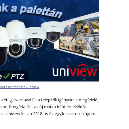
u/kereses/?needle=uniview
ett garanciával és a telepítők igényeinek megfelelő,
sion Hungária Kft. az új márka iránt érdeklődők
 az Uniview lesz a 2018-as év egyik szakmai slágere.