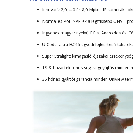
Innovatív 2,0, 4,0 és 8,0 Mpixel IP kamerák sokr
Normál és PoE NVR-ek a legfrissebb ONVIF pro
Ingyenes magyar nyelvű PC-s, Androidos és iOS
U-Code: Ultra H.265 egyedi fejlesztésű takarék
Super Stralight: kimagasló éjszakai érzékenysé
TS-8: hazai telefonos segítségnyújtás minden
36 hónap gyártói garancia minden Uniview ter