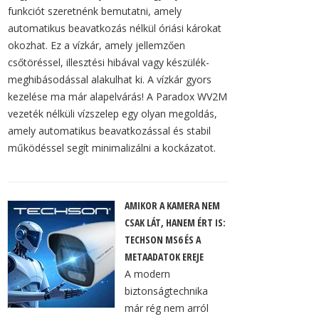
funkciót szeretnénk bemutatni, amely
automatikus beavatkozás nélkül óriási károkat
okozhat. Ez a vízkár, amely jellemzően
csőtöréssel, illesztési hibával vagy készülék-
meghibásodással alakulhat ki. A vízkár gyors
kezelése ma már alapelvárás! A Paradox WV2M
vezeték nélküli vízszelep egy olyan megoldás,
amely automatikus beavatkozással és stabil
működéssel segít minimalizálni a kockázatot.
AMIKOR A KAMERA NEM
CSAK LÁT, HANEM ÉRT IS:
TECHSON MS6 ÉS A
METAADATOK EREJE
A modern
biztonságtechnika
már rég nem arról