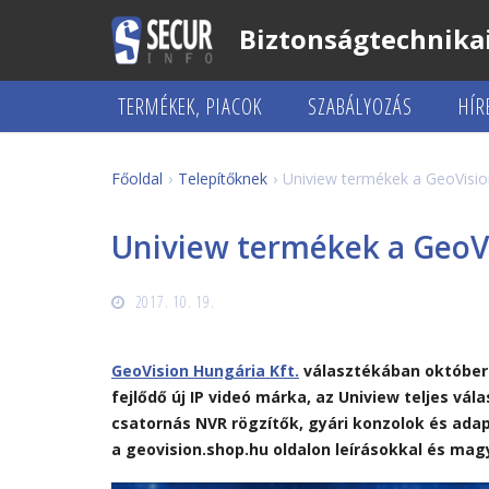
Biztonságtechnikai
TERMÉKEK, PIACOK
SZABÁLYOZÁS
HÍR
Főoldal
Telepítőknek
Uniview termékek a GeoVisio
Uniview termékek a GeoVi
2017. 10. 19.
GeoVision Hungária Kft.
választékában októbert
fejlődő új IP videó márka, az Uniview teljes vál
csatornás NVR rögzítők, gyári konzolok és adap
a geovision.shop.hu oldalon leírásokkal és mag