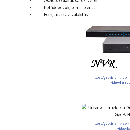
• Oszlop, oldalfal, sarok kivitel
• Kötődobozok, tömszelencék
• Fém, masszív kialakítás
https://geovision.shop.
video/halado
https://geovision.shop.
video/k