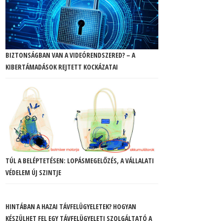
BIZTONSÁGBAN VAN A VIDEÓRENDSZERED? – A
KIBERTÁMADÁSOK REJTETT KOCKÁZATAI
TÚL A BELÉPTETÉSEN: LOPÁSMEGELŐZÉS, A VÁLLALATI
VÉDELEM ÚJ SZINTJE
HINTÁBAN A HAZAI TÁVFELÜGYELETEK? HOGYAN
KÉSZÜLHET FEL EGY TÁVFELÜGYELETI SZOLGÁLTATÓ A