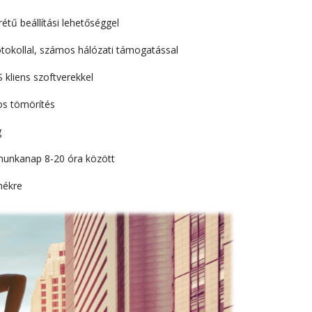
étű beállítási lehetőséggel
tokollal, számos hálózati támogatással
 kliens szoftverekkel
os tömörítés
g
 munkanap 8-20 óra között
mékre