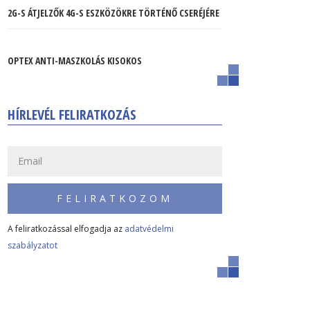
2G-S ÁTJELZŐK 4G-S ESZKÖZÖKRE TÖRTÉNŐ CSERÉJÉRE
OPTEX ANTI-MASZKOLÁS KISOKOS
HÍRLEVÉL FELIRATKOZÁS
FELIRATKOZOM
A feliratkozással elfogadja az
adatvédelmi
szabályzatot