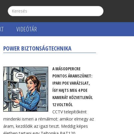
KT
VIDEÓTÁR
POWER BIZTONSÁGTECHNIKA
A MÁSODPERCRE
PONTOS ÁRAMSZÜNET:
IPARI POE VARÁZSLAT,
ÍGY HAJTS MEG 4 POE
KAMERÁT KÖZVETLENÜL
12 VOLTRÓL
CCTV telepítőként
mindenki ismeri a rémálmot: amikor elmegy az
áram, kezdődik az igazi teszt. Meddig képes
életben tartani egy Teltonika BAT120