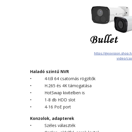
https://geovision.shop.
video/cs
Haladó szintű NVR
• 4-től 64 csatornás rögzítők
• H.265 és 4K támogatása
• HotSwap kivitelben is
• 1-8 db HDD slot
• 4-16 PoE port
Konzolok, adapterek
• Széles választék