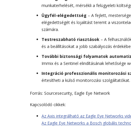
munkaterhelését, mérsékli a felügyeleti költség
Ügyfél-elégedettség
– A fejlett, mestersége
elégedettségét és lojalitást teremt a viszontel
számára.
Testreszabható riasztások
– A felhasználók
és a beállításokat a jobb szabályozás érdekébe
További biztonsági folyamatok automati
Immix és a Sentinel elindításának lehetősége w
Integráció professzionális monitorozási 
értesítheti a külső monitorozási szolgáltatókat.
Forrás: Sourcesecurity, Eagle Eye Network
Kapcsolódó cikkek:
Az Axis integrálható az Eagle Eye Networks vid
Az Eagle Eye Networks a Bosch globális technol