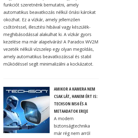
funkciót szeretnénk bemutatni, amely
automatikus beavatkozás nélkül óriási károkat
okozhat. Ez a vízkár, amely jellemzően
csőtöréssel, illesztési hibával vagy készülék-
meghibásodással alakulhat ki. A vízkár gyors
kezelése ma már alapelvárás! A Paradox WV2M
vezeték nélküli vízszelep egy olyan megoldás,
amely automatikus beavatkozással és stabil
működéssel segít minimalizálni a kockázatot.
AMIKOR A KAMERA NEM
CSAK LÁT, HANEM ÉRT IS:
TECHSON MS6 ÉS A
METAADATOK EREJE
A modern
biztonságtechnika
már rég nem arról