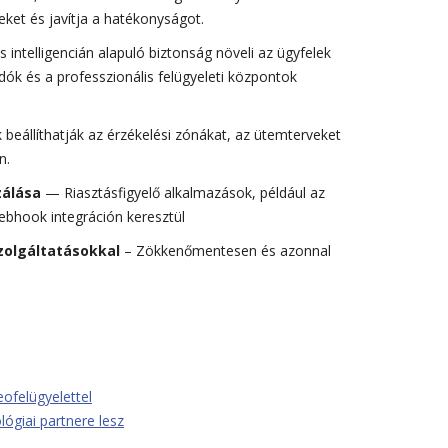
eket és javítja a hatékonyságot.
s intelligencián alapuló biztonság növeli az ügyfelek
adók és a professzionális felügyeleti központok
 beállíthatják az érzékelési zónákat, az ütemterveket
n.
zálása
— Riasztásfigyelő alkalmazások, például az
ebhook integráción keresztül
szolgáltatásokkal
– Zökkenőmentesen és azonnal
eofelügyelettel
ógiai partnere lesz