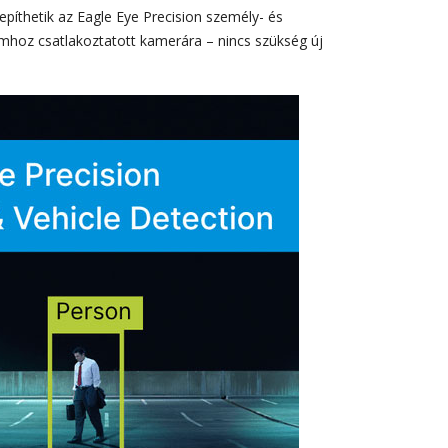
píthetik az Eagle Eye Precision személy- és
rmhoz csatlakoztatott kamerára – nincs szükség új