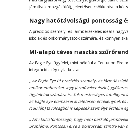
járművek mozgásától), jelentősen csökkentve a költs
Nagy hatótávolságú pontosság é
A precíziós személy- és járműérzékelés ideális nagyvá
iskolák és önkormányzatok számára, és könnyen skál
MI-alapú téves riasztás szűrőren
Az Eagle Eye ügyfelei, mint például a Centurion Fire
integrációs cég nyilatkozta:
„ Az Eagle Eye új precíziós személy- és járműészlelé
amikor embereket vagy járműveket észlel, gyökeres
ügyfeleink számára is. Sok mesterséges intelligenci
az Eagle Eye elemzései kivételesen érzékenynek és
(130 láb) távolságból is képesek személyt észlelni e
„ Ami kulcsfontosságú, hogy nem parkoló járművekn
probléma. Pontosan erre a pontossági szintre van