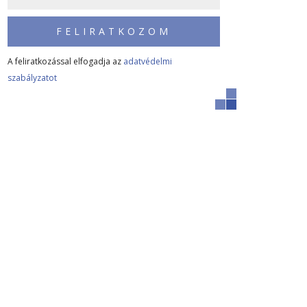
FELIRATKOZOM
A feliratkozással elfogadja az
adatvédelmi
szabályzatot