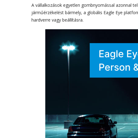
A vállalkozások egyetlen gombnyomással azonnal tele
járműérzékelést bármely, a globális Eagle Eye platfo
hardverre vagy beállításra.