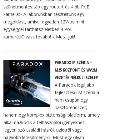
szünetmentes táp egy routert és 4 db PoE
kamerát? A laborunkban teszteltünk egy
megoldást, amivel egyetlen 12V-os mini
egységgel tarthatsz életben 4 PoE
kamerát!Olvass tovább! – Mutatjuk!
PARADOX M SZÉRIA –
M25 KÖZPONT ÉS WV2M
VEZETÉK NÉLKÜLI SZELEP
A Paradox legújabb
fejlesztésű M szériája
nem csupán egy
riasztórendszer,
hanem egy komplex biztonsági platform, amely
alkalmazkodik a felhasználói igényekhez –
legyen szó családi házról, üzletről vagy
nagyobb létesítményről. Most egy olyan