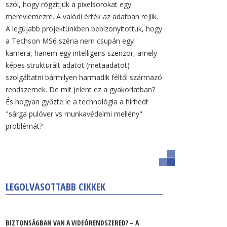
szól, hogy rögzítjük a pixelsorokat egy
merevlemezre. A valódi érték az adatban rejlik.
A legújabb projektünkben bebizonyítottuk, hogy
a Techson MS6 széria nem csupán egy
kamera, hanem egy intelligens szenzor, amely
képes strukturált adatot (metaadatot)
szolgáltatni bármilyen harmadik féltől származó
rendszernek. De mit jelent ez a gyakorlatban?
És hogyan győzte le a technológia a hírhedt
"sárga pulóver vs munkavédelmi mellény"
problémát?
LEGOLVASOTTABB CIKKEK
BIZTONSÁGBAN VAN A VIDEÓRENDSZERED? – A