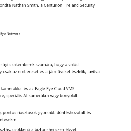
ndta Nathan Smith, a Centurion Fire and Security
e Eye Network
nsági szakemberek számára, hogy a valódi
 csak az embereket és a járműveket észlelik, javítva
kamerákkal és az Eagle Eye Cloud VMS
rre, speciális AI-kamerákra vagy bonyolult
, pontos riasztások gyorsabb döntéshozatalt és
getésekre
sztás, csökkenti a biztonsági személyzet