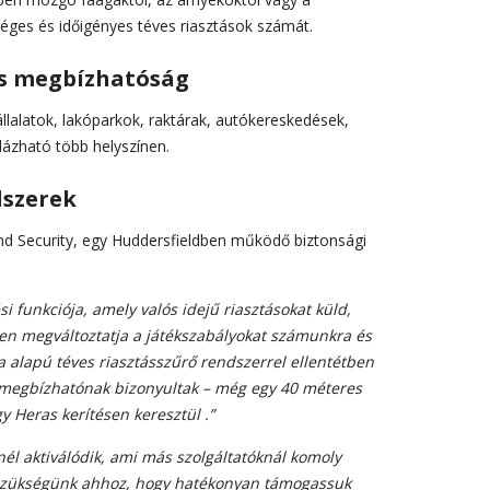
éges és időigényes téves riasztások számát.
s megbízhatóság
llalatok, lakóparkok, raktárak, autókereskedések,
ázható több helyszínen.
dszerek
 and Security, egy Huddersfieldben működő biztonsági
si funkciója, amely valós idejű riasztásokat küld,
en megváltoztatja a játékszabályokat számunkra és
a alapú téves riasztásszűrő rendszerrel ellentétben
 megbízhatónak bizonyultak – még egy 40 méteres
gy Heras kerítésen keresztül .”
él aktiválódik, ami más szolgáltatóknál komoly
 szükségünk ahhoz, hogy hatékonyan támogassuk