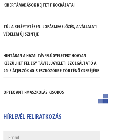
KIBERTÁMADÁSOK REJTETT KOCKÁZATAI
TÚL A BELÉPTETÉSEN: LOPÁSMEGELŐZÉS, A VÁLLALATI
VÉDELEM ÚJ SZINTJE
HINTÁBAN A HAZAI TÁVFELÜGYELETEK? HOGYAN
KÉSZÜLHET FEL EGY TÁVFELÜGYELETI SZOLGÁLTATÓ A
2G-S ÁTJELZŐK 4G-S ESZKÖZÖKRE TÖRTÉNŐ CSERÉJÉRE
OPTEX ANTI-MASZKOLÁS KISOKOS
HÍRLEVÉL FELIRATKOZÁS