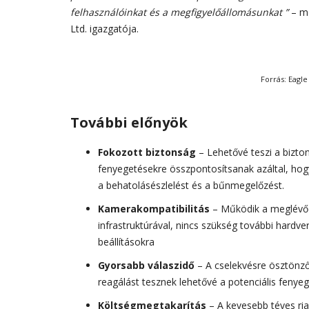
felhasználóinkat és a megfigyelőállomásunkat ”
– mo
Ltd. igazgatója.
Forrás: Eagl
További előnyök
Fokozott biztonság
– Lehetővé teszi a bizto
fenyegetésekre összpontosítsanak azáltal, hogy
a behatolásészlelést és a bűnmegelőzést.
Kamerakompatibilitás
– Működik a meglévő 
infrastruktúrával, nincs szükség további hardve
beállításokra
Gyorsabb válaszidő
– A cselekvésre ösztönző
reagálást tesznek lehetővé a potenciális fenye
Költségmegtakarítás
– A kevesebb téves ria