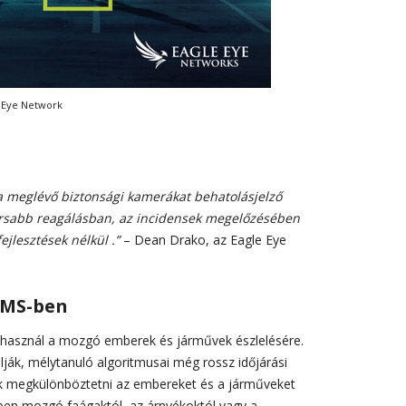
e Eye Network
 a meglévő biztonsági kamerákat behatolásjelző
gyorsabb reagálásban, az incidensek megelőzésében
jlesztések nélkül .”
– Dean Drako, az Eagle Eye
VMS-ben
t használ a mozgó emberek és járművek észlelésére.
lják, mélytanuló algoritmusai még rossz időjárási
ek megkülönböztetni az embereket és a járműveket
lben mozgó faágaktól, az árnyékoktól vagy a