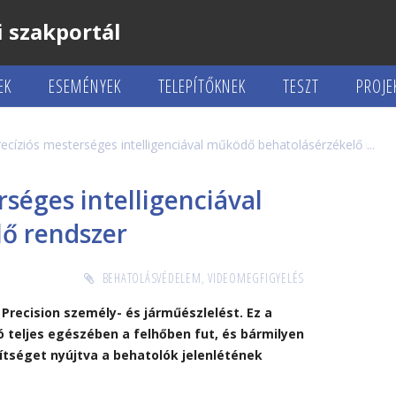
 szakportál
EK
ESEMÉNYEK
TELEPÍTŐKNEK
TESZT
PROJE
recíziós mesterséges intelligenciával működő behatolásérzékelő rend
rséges intelligenciával
ő rendszer
BEHATOLÁSVÉDELEM
,
VIDEOMEGFIGYELÉS
recision személy- és járműészlelést. Ez a
ó teljes egészében a felhőben fut, és bármilyen
tséget nyújtva a behatolók jelenlétének