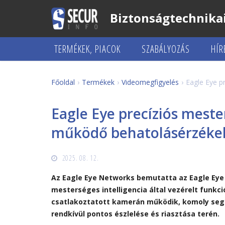
Biztonságtechnikai
TERMÉKEK, PIACOK
SZABÁLYOZÁS
HÍR
Főoldal
Termékek
Videomegfigyelés
Eagle Eye p
Eagle Eye precíziós meste
működő behatolásérzékel
2025. 08. 12.
Az Eagle Eye Networks bemutatta az Eagle Eye P
mesterséges intelligencia által vezérelt funkci
csatlakoztatott kamerán működik, komoly segí
rendkívül pontos észlelése és riasztása terén.