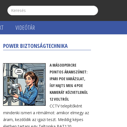
KT
VIDEÓTÁR
POWER BIZTONSÁGTECHNIKA
szer
A MÁSODPERCRE
PONTOS ÁRAMSZÜNET:
IPARI POE VARÁZSLAT,
ÍGY HAJTS MEG 4 POE
KAMERÁT KÖZVETLENÜL
12 VOLTRÓL
CCTV telepítőként
mindenki ismeri a rémálmot: amikor elmegy az
áram, kezdődik az igazi teszt. Meddig képes
életben tartani egy Teltonika BAT120