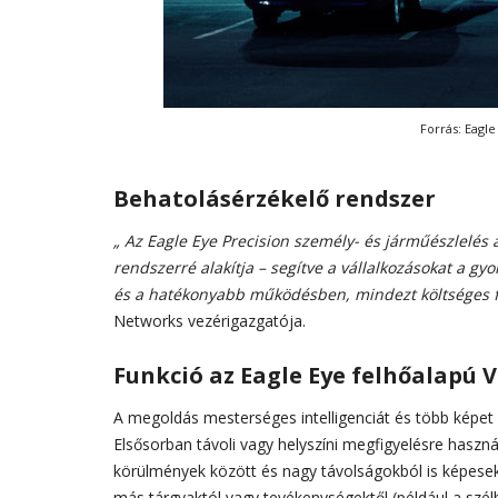
Forrás: Eagl
Behatolásérzékelő rendszer
„ Az Eagle Eye Precision személy- és járműészlelés
rendszerré alakítja – segítve a vállalkozásokat a 
és a hatékonyabb működésben, mindezt költséges fe
Networks vezérigazgatója.
Funkció az Eagle Eye felhőalapú 
A megoldás mesterséges intelligenciát és több képe
Elsősorban távoli vagy helyszíni megfigyelésre haszná
körülmények között és nagy távolságokból is képes
más tárgyaktól vagy tevékenységektől (például a szé