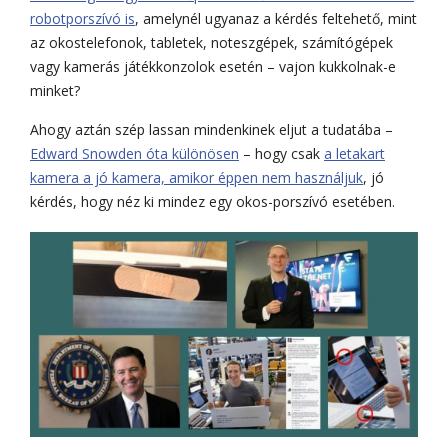
robotporszívó is
, amelynél ugyanaz a kérdés feltehető, mint
az okostelefonok, tabletek, noteszgépek, számítógépek
vagy kamerás játékkonzolok esetén – vajon kukkolnak-e
minket?
Ahogy aztán szép lassan mindenkinek eljut a tudatába –
Edward Snowden óta különösen
– hogy csak
a letakart
kamera a jó kamera, amikor éppen nem használjuk
, jó
kérdés, hogy néz ki mindez egy okos-porszívó esetében.