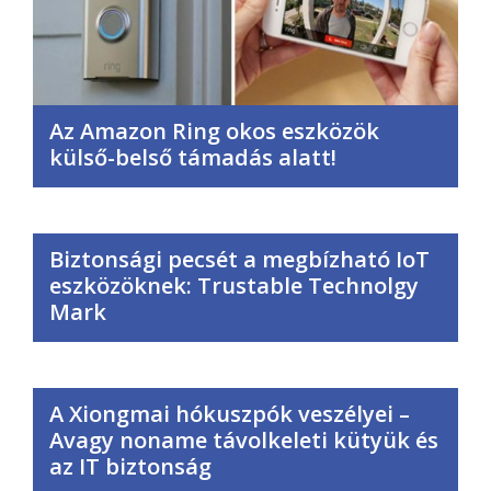
Az Amazon Ring okos eszközök
külső-belső támadás alatt!
Biztonsági pecsét a megbízható IoT
eszközöknek: Trustable Technolgy
Mark
A Xiongmai hókuszpók veszélyei –
Avagy noname távolkeleti kütyük és
az IT biztonság