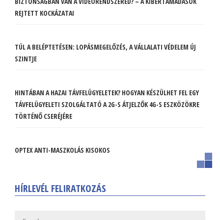
BIZTONSÁGBAN VAN A VIDEÓRENDSZERED? – A KIBERTÁMADÁSOK
REJTETT KOCKÁZATAI
TÚL A BELÉPTETÉSEN: LOPÁSMEGELŐZÉS, A VÁLLALATI VÉDELEM ÚJ
SZINTJE
HINTÁBAN A HAZAI TÁVFELÜGYELETEK? HOGYAN KÉSZÜLHET FEL EGY
TÁVFELÜGYELETI SZOLGÁLTATÓ A 2G-S ÁTJELZŐK 4G-S ESZKÖZÖKRE
TÖRTÉNŐ CSERÉJÉRE
OPTEX ANTI-MASZKOLÁS KISOKOS
HÍRLEVÉL FELIRATKOZÁS