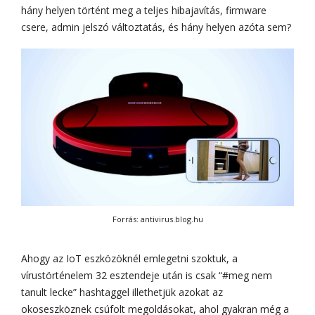
hány helyen történt meg a teljes hibajavítás, firmware
csere, admin jelszó változtatás, és hány helyen azóta sem?
Forrás: antivirus.blog.hu
Ahogy az IoT eszközöknél emlegetni szoktuk, a
vírustörténelem 32 esztendeje után is csak “#meg nem
tanult lecke” hashtaggel illethetjük azokat az
okoseszköznek csúfolt megoldásokat, ahol gyakran még a