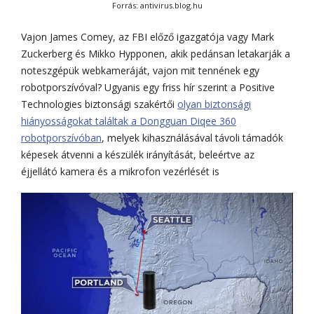
Forrás: antivirus.blog.hu
Vajon James Comey, az FBI előző igazgatója vagy Mark
Zuckerberg és Mikko Hypponen, akik pedánsan letakarják a
noteszgépük webkameráját, vajon mit tennének egy
robotporszívóval? Ugyanis egy friss hír szerint a Positive
Technologies biztonsági szakértői
olyan biztonsági
hiányosságokat találtak a Dongguan Diqee 360
robotporszívóban
, melyek kihasználásával távoli támadók
képesek átvenni a készülék irányítását, beleértve az
éjjellátó kamera és a mikrofon vezérlését is