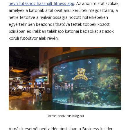
nevű futáshoz használt fitness app
. Az anonim statisztikák,
amelyek a katonák által óvatlanul kerültek megosztásra, a
netre feltöltve a nyilvánosságra hozott hőtérképeken
egyértelműen beazonosíthatóvá tettek többek között
Szíriában és Irakban található katonai bázisokat az azok
körüli futóútvonalak révén.
Forrás: antivirus.blog.hu
A másik esetnél pedig idén áprilisban a Business Insider