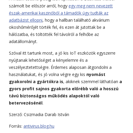
számolt be először arról, hogy
egy meg nem nevezett
észak-amerikai kaszinóból a támadók úgy tudták az
adatbázist ellopni
, hogy a hallban található akvárium
okoshőmérőjét törték fel, és ezen át jutottak be a
hálózatba, és töltötték fel távolról a felhőbe az
adatállományt.
Szóval itt tartunk most, a jó kis IoT eszközök egyszerre
nyújtanak lehetőséget a kényelemre és a
veszélyeztetettségre. Érdemes alaposan átgondolni a
használatukat, és jó volna végre egy kis
nyomást
gyakorolni a gyártókra is
, akiknek szemmel láthatóan
a
gyors profit sajnos gyakorta előrébb való a hosszú
távú biztonságos működés alapoktól való
betervezésénél
.
Szerző: Csizmadia Darab István
Forrás:
antivirus.blog.hu