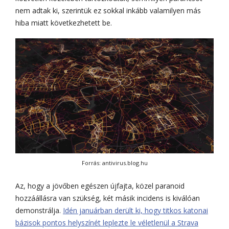
nem adtak ki, szerintük ez sokkal inkább valamilyen más
hiba miatt következhetett be.
Forrás: antivirus.blog.hu
Az, hogy a jövőben egészen újfajta, közel paranoid
hozzáállásra van szükség, két másik incidens is kiválóan
demonstrálja.
Idén januárban derült ki, hogy titkos katonai
bázisok pontos helyszínét leplezte le véletlenül a Strava