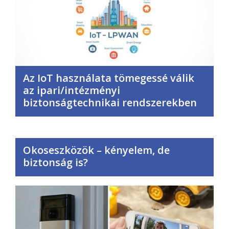
Az IoT használata tömegessé válik
az ipari/intézményi
biztonságtechnikai rendszerekben
Okoseszközök – kényelem, de
biztonság is?