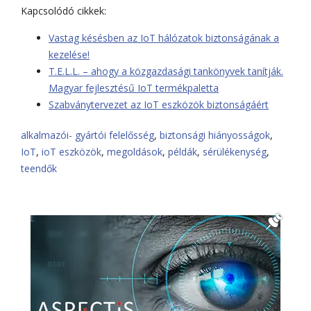
Kapcsolódó cikkek:
Vastag késésben az IoT hálózatok biztonságának a
kezelése!
T.E.L.L. – ahogy a közgazdasági tankönyvek tanítják.
Magyar fejlesztésű IoT termékpaletta
Szabványtervezet az IoT eszközök biztonságáért
alkalmazói- gyártói felelősség
,
biztonsági hiányosságok
,
IoT
,
ioT eszközök
,
megoldások
,
példák
,
sérülékenység
,
teendők