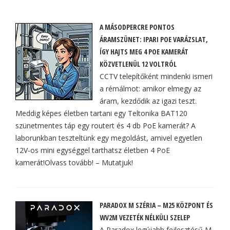
A MÁSODPERCRE PONTOS
ÁRAMSZÜNET: IPARI POE VARÁZSLAT,
ÍGY HAJTS MEG 4 POE KAMERÁT
KÖZVETLENÜL 12 VOLTRÓL
CCTV telepítőként mindenki ismeri
a rémálmot: amikor elmegy az
áram, kezdődik az igazi teszt.
Meddig képes életben tartani egy Teltonika BAT120
szünetmentes táp egy routert és 4 db PoE kamerát? A
laborunkban teszteltünk egy megoldást, amivel egyetlen
12V-os mini egységgel tarthatsz életben 4 PoE
kamerát!Olvass tovább! – Mutatjuk!
PARADOX M SZÉRIA – M25 KÖZPONT ÉS
WV2M VEZETÉK NÉLKÜLI SZELEP
A Paradox legújabb fejlesztésű M