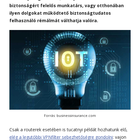
biztonságért felelős munkatárs, vagy otthonában
ilyen dolgokat működtető biztonságtudatos
felhasználó rémálmát válthatja valóra.
Forrás: businessinsurance.com
Csak a routerek esetében is tucatnyi példát hozhatunk elő,
elég a legutóbbi VPNfilter sebezhetőségre gondolni
: vajon