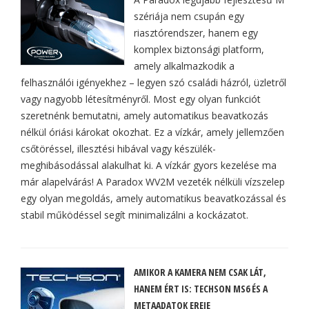
szériája nem csupán egy
riasztórendszer, hanem egy
komplex biztonsági platform,
amely alkalmazkodik a
felhasználói igényekhez – legyen szó családi házról, üzletről
vagy nagyobb létesítményről. Most egy olyan funkciót
szeretnénk bemutatni, amely automatikus beavatkozás
nélkül óriási károkat okozhat. Ez a vízkár, amely jellemzően
csőtöréssel, illesztési hibával vagy készülék-
meghibásodással alakulhat ki. A vízkár gyors kezelése ma
már alapelvárás! A Paradox WV2M vezeték nélküli vízszelep
egy olyan megoldás, amely automatikus beavatkozással és
stabil működéssel segít minimalizálni a kockázatot.
AMIKOR A KAMERA NEM CSAK LÁT,
HANEM ÉRT IS: TECHSON MS6 ÉS A
METAADATOK EREJE