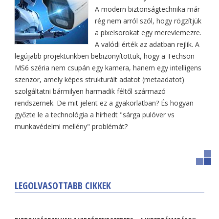
A modern biztonságtechnika már
rég nem arról szól, hogy rögzítjük
a pixelsorokat egy merevlemezre.
A valódi érték az adatban rejlik. A
legújabb projektünkben bebizonyítottuk, hogy a Techson
MS6 széria nem csupán egy kamera, hanem egy intelligens
szenzor, amely képes strukturált adatot (metaadatot)
szolgáltatni bármilyen harmadik féltől származó
rendszernek. De mit jelent ez a gyakorlatban? És hogyan
győzte le a technológia a hírhedt "sárga pulóver vs
munkavédelmi mellény" problémát?
LEGOLVASOTTABB CIKKEK