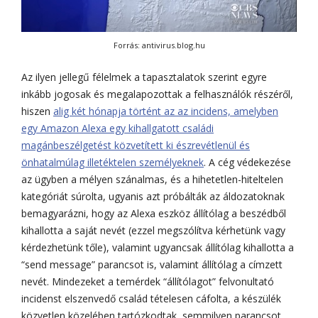
Forrás: antivirus.blog.hu
Az ilyen jellegű félelmek a tapasztalatok szerint egyre
inkább jogosak és megalapozottak a felhasználók részéről,
hiszen
alig két hónapja történt az az incidens, amelyben
egy Amazon Alexa egy kihallgatott családi
magánbeszélgetést közvetített ki észrevétlenül és
önhatalmúlag illetéktelen személyeknek
. A cég védekezése
az ügyben a mélyen szánalmas, és a hihetetlen-hiteltelen
kategóriát súrolta, ugyanis azt próbálták az áldozatoknak
bemagyarázni, hogy az Alexa eszköz állítólag a beszédből
kihallotta a saját nevét (ezzel megszólítva kérhetünk vagy
kérdezhetünk tőle), valamint ugyancsak állítólag kihallotta a
“send message” parancsot is, valamint állítólag a címzett
nevét. Mindezeket a temérdek “állítólagot” felvonultató
incidenst elszenvedő család tételesen cáfolta, a készülék
közvetlen közelében tartózkodtak, semmilyen parancsot