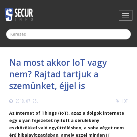
Na most akkor IoT vagy
nem? Rajtad tartjuk a
szemünket, éjjel is
2018. 07. 25.
IOT
Az Internet of Things (IoT), azaz a dolgok internete
egy olyan fejezetet nyitott a sérülékeny
eszközökkel való együttélésben, a soha véget nem
érő hibajavítgatásban, amely ezzel minden IT