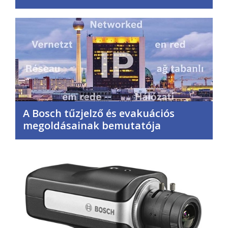
A Bosch tűzjelző és evakuációs
megoldásainak bemutatója