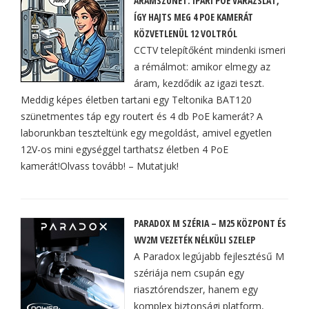
ÁRAMSZÜNET: IPARI POE VARÁZSLAT,
ÍGY HAJTS MEG 4 POE KAMERÁT
KÖZVETLENÜL 12 VOLTRÓL
CCTV telepítőként mindenki ismeri
a rémálmot: amikor elmegy az
áram, kezdődik az igazi teszt.
Meddig képes életben tartani egy Teltonika BAT120
szünetmentes táp egy routert és 4 db PoE kamerát? A
laborunkban teszteltünk egy megoldást, amivel egyetlen
12V-os mini egységgel tarthatsz életben 4 PoE
kamerát!Olvass tovább! – Mutatjuk!
PARADOX M SZÉRIA – M25 KÖZPONT ÉS
WV2M VEZETÉK NÉLKÜLI SZELEP
A Paradox legújabb fejlesztésű M
szériája nem csupán egy
riasztórendszer, hanem egy
komplex biztonsági platform,