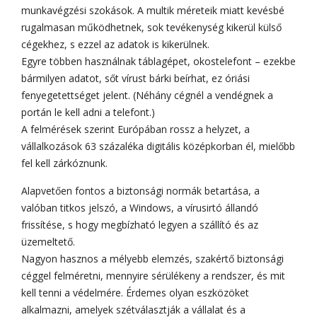
munkavégzési szokások. A multik méreteik miatt kevésbé
rugalmasan működhetnek, sok tevékenység kikerül külső
cégekhez, s ezzel az adatok is kikerülnek.
Egyre többen használnak táblagépet, okostelefont – ezekbe
bármilyen adatot, sőt vírust bárki beírhat, ez óriási
fenyegetettséget jelent. (Néhány cégnél a vendégnek a
portán le kell adni a telefont.)
A felmérések szerint Európában rossz a helyzet, a
vállalkozások 63 százaléka digitális középkorban él, mielőbb
fel kell zárkóznunk.
Alapvetően fontos a biztonsági normák betartása, a
valóban titkos jelszó, a Windows, a vírusirtó állandó
frissítése, s hogy megbízható legyen a szállító és az
üzemeltető.
Nagyon hasznos a mélyebb elemzés, szakértő biztonsági
céggel felméretni, mennyire sérülékeny a rendszer, és mit
kell tenni a védelmére. Érdemes olyan eszközöket
alkalmazni, amelyek szétválasztják a vállalat és a