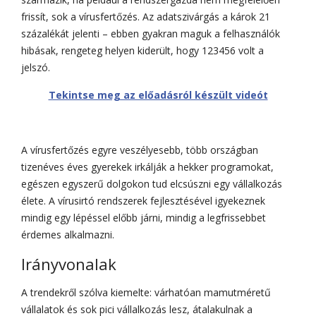
frissít, sok a vírusfertőzés. Az adatszivárgás a károk 21
százalékát jelenti – ebben gyakran maguk a felhasználók
hibásak, rengeteg helyen kiderült, hogy 123456 volt a
jelszó.
Tekintse meg az előadásról készült videót
A vírusfertőzés egyre veszélyesebb, több országban
tizenéves éves gyerekek irkálják a hekker programokat,
egészen egyszerű dolgokon tud elcsúszni egy vállalkozás
élete. A vírusirtó rendszerek fejlesztésével igyekeznek
mindig egy lépéssel előbb járni, mindig a legfrissebbet
érdemes alkalmazni.
Irányvonalak
A trendekről szólva kiemelte: várhatóan mamutméretű
vállalatok és sok pici vállalkozás lesz, átalakulnak a