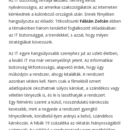
Az IT biztonság témája aktuális: nemrég került
nyilvánosságra, az amerikai szakszolgálatok az interneten
kémkednek a különböző országok után. Ennek fényében
hangsúlyozta az előadó: Titkosítsunk!
Fábián Zoltán
ebben
a témakörben három területtel foglalkozott előadásában:
az IT biztonsággal, a trendekkel, s azzal, hogy milyen
stratégiákat kövessünk.
Az IT egyre hangsúlyosabb szerephez jut az üzleti életben,
a kiváló IT ma már versenyelőnyt jelent. Az informatikai
biztonság létfontosságú, alapvető érdek, hogy úgy
működjön a rendszer, ahogy kitalálták. A rendszert
azonban védeni kell. Nem csak a filmekből ismert
adatlopások okozhatnak súlyos károkat, a szándékos vagy
véletlen tényezők is, és le is lassíthatják a rendszert.
Egy felmérés szerint a külső, rosszindulatú károkozás
kevesebb, mint a negyede a rendszert gyengítő
tényezőknek, körülbelül ilyen arányú a belső, szándékos
károkozás. A hibák 19 százaléka az oktatás hiányosságából
származik, ha például a rendszergazda nem megfelelően