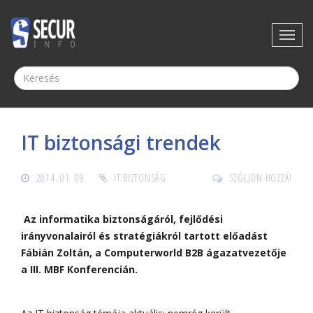
IT biztonsági trendek
2014. 01. 09.
IT BIZTONSÁG
SZÓLJON HOZZÁ!
Az informatika biztonságáról, fejlődési
irányvonalairól és stratégiákról tartott előadást
Fábián Zoltán, a Computerworld B2B ágazatvezetője
a III. MBF Konferencián.