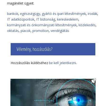
magánélet ügyeit.
bankok
,
egészségügy
,
gyártó és ipari létesítmények
,
irodák
,
IT adatközpontok
,
IT biztonság
,
kereskedelem
,
kormányzati és önkormányzati létesítmények
,
közlekedés
,
oktatás
,
piacok
,
promotion
,
vendéglátás
Vélemény, hozzászólás?
Hozzászólás küldéséhez
be kell jelentkezni
.