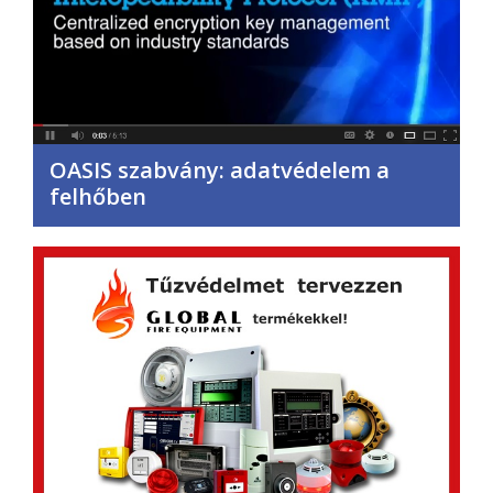
OASIS szabvány: adatvédelem a
felhőben