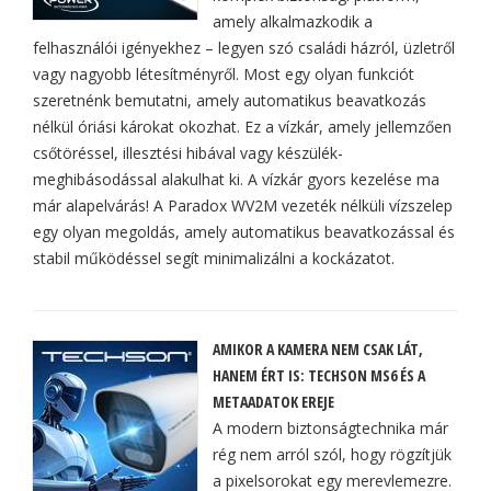
amely alkalmazkodik a
felhasználói igényekhez – legyen szó családi házról, üzletről
vagy nagyobb létesítményről. Most egy olyan funkciót
szeretnénk bemutatni, amely automatikus beavatkozás
nélkül óriási károkat okozhat. Ez a vízkár, amely jellemzően
csőtöréssel, illesztési hibával vagy készülék-
meghibásodással alakulhat ki. A vízkár gyors kezelése ma
már alapelvárás! A Paradox WV2M vezeték nélküli vízszelep
egy olyan megoldás, amely automatikus beavatkozással és
stabil működéssel segít minimalizálni a kockázatot.
AMIKOR A KAMERA NEM CSAK LÁT,
HANEM ÉRT IS: TECHSON MS6 ÉS A
METAADATOK EREJE
A modern biztonságtechnika már
rég nem arról szól, hogy rögzítjük
a pixelsorokat egy merevlemezre.