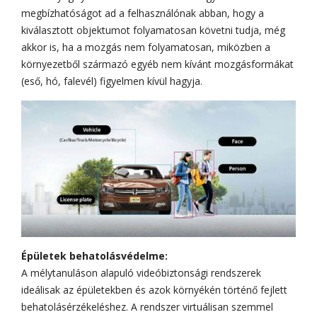
megbízhatóságot ad a felhasználónak abban, hogy a
kiválasztott objektumot folyamatosan követni tudja, még
akkor is, ha a mozgás nem folyamatosan, miközben a
környezetből származó egyéb nem kívánt mozgásformákat
(eső, hó, falevél) figyelmen kívül hagyja.
Épületek behatolásvédelme:
A mélytanuláson alapuló videóbiztonsági rendszerek
ideálisak az épületekben és azok környékén történő fejlett
behatolásérzékeléshez. A rendszer virtuálisan szemmel