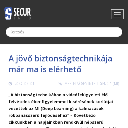
A jövő biztonságtechnikája
már ma is elérhető
2024. 02. 01.
MESTERSÉGES INTELLIGENCIA (MI)
„A biztonságtechnikában a videófelügyeleti élő
felvételek éber figyelemmel kisérésének korlátjai
vezettek az MI (Deep Learning) alkalmazások
robbanásszerű fejlődéséhez” – Következő
cikkünkben a napjainkban rendkívül népszerű