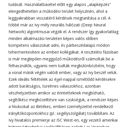
tudását. Használatbavétel előtt egy alapos „alapképzés”
elengedhetetlen a működési terület helyszínén, ahol a
leggyakrabban visszatérő kérdések megtanítása a cél. A
többit már az Ivy mély neurális hálózati (Deep Neural
Network) algoritmusai végzik el. A rendszer így gyakorlatilag
minden alkalmazási területen képes valós időben
kompetens válaszokat adni, és párbeszédalapú módon
tehermentesíteni az emberi kollégákat. A tesztelési fázisban
is már meglepően meggyőző működésről számoltak be a
felhasználók, ugyanis nem tudták megkülönböztetni, hogy
a vonal másik végén valódi ember, vagy az Ivy beszél velük.
Ezek ideális feltételek az éjjel-nappal ismétlődő kérdésekre
adott barátságos, türelmes válaszokhoz, azonban
vészhelyzetben amikor az érintetteknek megbízható,
segítőkész megközelítésre van szükségük, a rendszer képes
a hívásokat az illetékes, emberi személyzettel rendelkező
irányítóközpontokhoz (pl.: segélyszolgálat) továbbítani. Az
Ivy hivatalos premierje az ISC West-en, egy vezető amerikai
biztonságtechnikai szakkiállításon zajlott Las Vegasban.