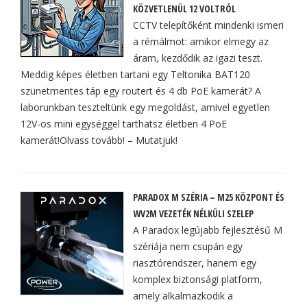
KÖZVETLENÜL 12 VOLTRÓL
CCTV telepítőként mindenki ismeri
a rémálmot: amikor elmegy az
áram, kezdődik az igazi teszt.
Meddig képes életben tartani egy Teltonika BAT120
szünetmentes táp egy routert és 4 db PoE kamerát? A
laborunkban teszteltünk egy megoldást, amivel egyetlen
12V-os mini egységgel tarthatsz életben 4 PoE
kamerát!Olvass tovább! – Mutatjuk!
PARADOX M SZÉRIA – M25 KÖZPONT ÉS
WV2M VEZETÉK NÉLKÜLI SZELEP
A Paradox legújabb fejlesztésű M
szériája nem csupán egy
riasztórendszer, hanem egy
komplex biztonsági platform,
amely alkalmazkodik a