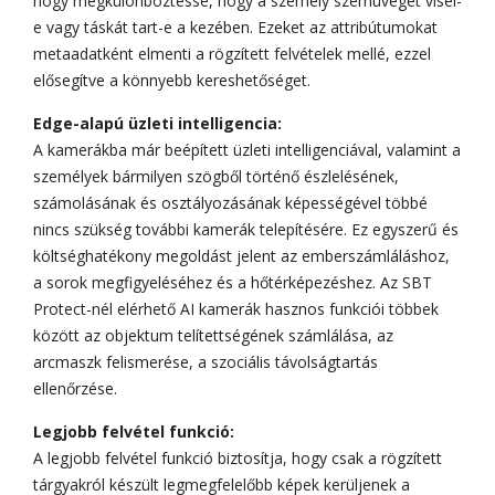
hogy megkülönböztesse, hogy a személy szemüveget visel-
e vagy táskát tart-e a kezében. Ezeket az attribútumokat
metaadatként elmenti a rögzített felvételek mellé, ezzel
elősegítve a könnyebb kereshetőséget.
Edge-alapú üzleti intelligencia:
A kamerákba már beépített üzleti intelligenciával, valamint a
személyek bármilyen szögből történő észlelésének,
számolásának és osztályozásának képességével többé
nincs szükség további kamerák telepítésére. Ez egyszerű és
költséghatékony megoldást jelent az emberszámláláshoz,
a sorok megfigyeléséhez és a hőtérképezéshez. Az SBT
Protect-nél elérhető AI kamerák hasznos funkciói többek
között az objektum telítettségének számlálása, az
arcmaszk felismerése, a szociális távolságtartás
ellenőrzése.
Legjobb felvétel funkció:
A legjobb felvétel funkció biztosítja, hogy csak a rögzített
tárgyakról készült legmegfelelőbb képek kerüljenek a