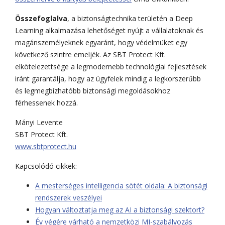
Összefoglalva
, a biztonságtechnika területén a Deep
Learning alkalmazása lehetőséget nyújt a vállalatoknak és
magánszemélyeknek egyaránt, hogy védelmüket egy
következő szintre emeljék. Az SBT Protect Kft.
elkötelezettsége a legmodernebb technológiai fejlesztések
iránt garantálja, hogy az ügyfelek mindig a legkorszerűbb
és legmegbízhatóbb biztonsági megoldásokhoz
férhessenek hozzá.
Mányi Levente
SBT Protect Kft.
www.sbtprotect.hu
Kapcsolódó cikkek:
A mesterséges intelligencia sötét oldala: A biztonsági
rendszerek veszélyei
Hogyan változtatja meg az AI a biztonsági szektort?
Év végére várható a nemzetközi MI-szabályozás