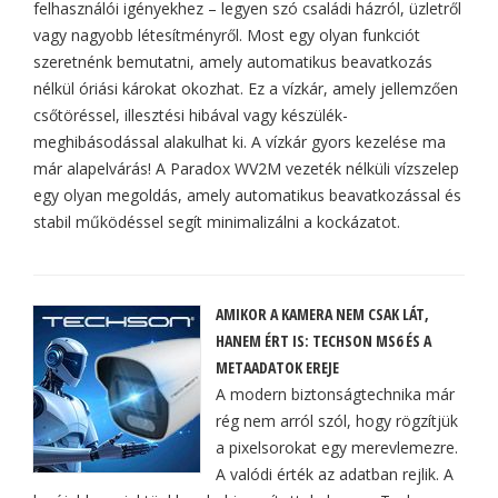
felhasználói igényekhez – legyen szó családi házról, üzletről
vagy nagyobb létesítményről. Most egy olyan funkciót
szeretnénk bemutatni, amely automatikus beavatkozás
nélkül óriási károkat okozhat. Ez a vízkár, amely jellemzően
csőtöréssel, illesztési hibával vagy készülék-
meghibásodással alakulhat ki. A vízkár gyors kezelése ma
már alapelvárás! A Paradox WV2M vezeték nélküli vízszelep
egy olyan megoldás, amely automatikus beavatkozással és
stabil működéssel segít minimalizálni a kockázatot.
AMIKOR A KAMERA NEM CSAK LÁT,
HANEM ÉRT IS: TECHSON MS6 ÉS A
METAADATOK EREJE
A modern biztonságtechnika már
rég nem arról szól, hogy rögzítjük
a pixelsorokat egy merevlemezre.
A valódi érték az adatban rejlik. A