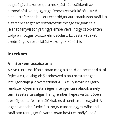
segítségével azonosítja a mozgást, és csökkenti az
elmosódást zajos, gyenge fényviszonyok között. Az AI-
alapú Preferred Shutter technológia automatikusan beállítja
a zársebességet az osztályozott mozgó tárgyak és a
jelenet fényviszonyait figyelembe véve, hogy csökkenteni
tudja a mozgás okozta elmosódást. Ez tiszta képeket
eredményez, rossz látási viszonyok között is.
Interkom
AI interkom asszisztens
Az SBT Protect kínálatában megtalálható a Commend által
fejlesztett, a világ első párbeszéd alapú mesterséges
intelligenciája (Conversational AI). Az Ivy névre hallgató
rendszer olyan mesterséges intelligencián alapul, amely
természetes társalgási hangnemben képes valós időben
beszélgetni a felhasználókkal, és dinamikusan reagálni. A
leghasznosabb funkciója, hogy minden egyes válasszal
önállóan tanul, így folyamatosan bővíti és mélyíti saját