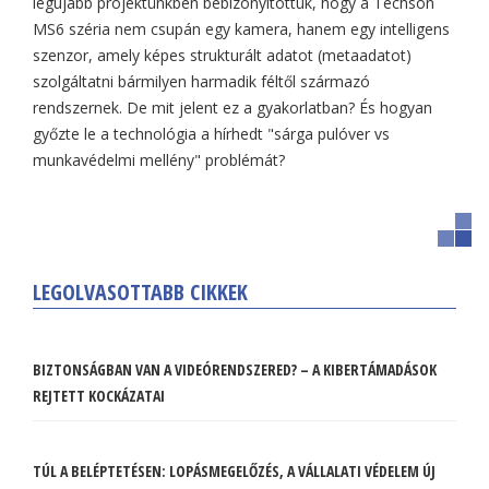
legújabb projektünkben bebizonyítottuk, hogy a Techson
MS6 széria nem csupán egy kamera, hanem egy intelligens
szenzor, amely képes strukturált adatot (metaadatot)
szolgáltatni bármilyen harmadik féltől származó
rendszernek. De mit jelent ez a gyakorlatban? És hogyan
győzte le a technológia a hírhedt "sárga pulóver vs
munkavédelmi mellény" problémát?
LEGOLVASOTTABB CIKKEK
BIZTONSÁGBAN VAN A VIDEÓRENDSZERED? – A KIBERTÁMADÁSOK
REJTETT KOCKÁZATAI
TÚL A BELÉPTETÉSEN: LOPÁSMEGELŐZÉS, A VÁLLALATI VÉDELEM ÚJ