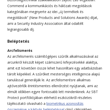
Commend a kommunikációs és hálózati megoldások
kategóriában megnyerte az idei „új termékek és
megoldások” (New Products and Solutions Awards) díjat,
ami a Security Industry Association által odaítélt
legrangosabb díj.
Beléptetés
Arcfelismerés
Az arcfelismerés számítógépes szűrők alkalmazásával az
arcunkról készült képet számszerű kifejezésekké alakítja,
amit ezt követően össze lehet hasonlítani egy adatbázisban
tárolt képekkel. A szűrőket mesterséges intelligencia alapú
tanulással generálják le. Az arcfelismerésre alkalmas
ajtóvezérlők érintésmentes ellenőrzést nyújtanak, ami az
elmúlt időkben egyre fontosabb lett mindenkinek. Az SBT
Protect portfóliójában elérhető eszközökről részletes
tájékoztató olvasható a
biometrikus azonosítás
összemérve a kártyás beléptetéssel
című cikkünkben.