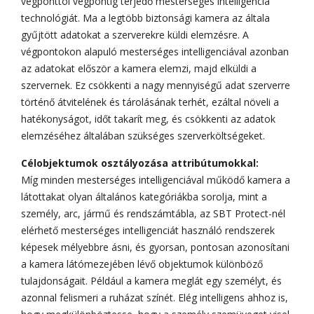
végponttól végpontig terjedő mesterséges intelligencia
technológiát. Ma a legtöbb biztonsági kamera az általa
gyűjtött adatokat a szerverekre küldi elemzésre. A
végpontokon alapuló mesterséges intelligenciával azonban
az adatokat először a kamera elemzi, majd elküldi a
szervernek. Ez csökkenti a nagy mennyiségű adat szerverre
történő átvitelének és tárolásának terhét, ezáltal növeli a
hatékonyságot, időt takarít meg, és csökkenti az adatok
elemzéséhez általában szükséges szerverköltségeket.
Célobjektumok osztályozása attribútumokkal:
Míg minden mesterséges intelligenciával működő kamera a
látottakat olyan általános kategóriákba sorolja, mint a
személy, arc, jármű és rendszámtábla, az SBT Protect-nél
elérhető mesterséges intelligenciát használó rendszerek
képesek mélyebbre ásni, és gyorsan, pontosan azonosítani
a kamera látómezejében lévő objektumok különböző
tulajdonságait. Például a kamera meglát egy személyt, és
azonnal felismeri a ruházat színét. Elég intelligens ahhoz is,