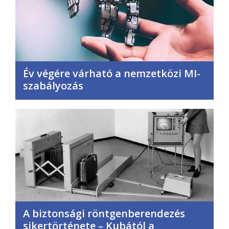
Év végére várható a nemzetközi MI-
szabályozás
A biztonsági röntgenberendezés
sikertörténete – Kubától a