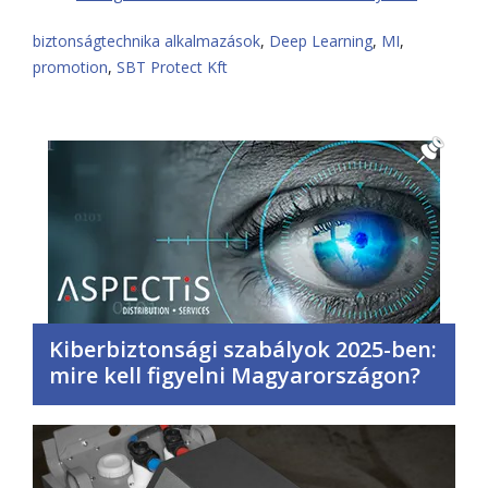
biztonságtechnika alkalmazások
,
Deep Learning
,
MI
,
promotion
,
SBT Protect Kft
Kiberbiztonsági szabályok 2025-ben:
mire kell figyelni Magyarországon?