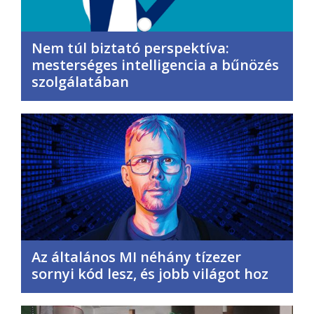
Nem túl biztató perspektíva:
mesterséges intelligencia a bűnözés
szolgálatában
Az általános MI néhány tízezer
sornyi kód lesz, és jobb világot hoz