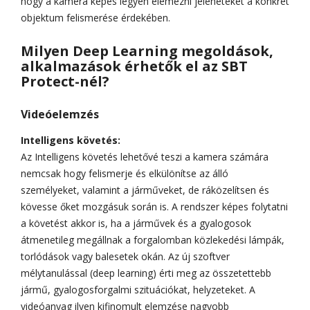
hogy a kamera képes legyen elemezni jeleneteket a konkrét
objektum felismerése érdekében.
Milyen Deep Learning megoldások,
alkalmazások érhetők el az SBT
Protect-nél?
Videóelemzés
Intelligens követés:
Az Intelligens követés lehetővé teszi a kamera számára
nemcsak hogy felismerje és elkülönítse az álló
személyeket, valamint a járműveket, de ráközelítsen és
kövesse őket mozgásuk során is. A rendszer képes folytatni
a követést akkor is, ha a járművek és a gyalogosok
átmenetileg megállnak a forgalomban közlekedési lámpák,
torlódások vagy balesetek okán. Az új szoftver
mélytanulással (deep learning) érti meg az összetettebb
jármű, gyalogosforgalmi szituációkat, helyzeteket. A
videóanyag ilyen kifinomult elemzése nagyobb