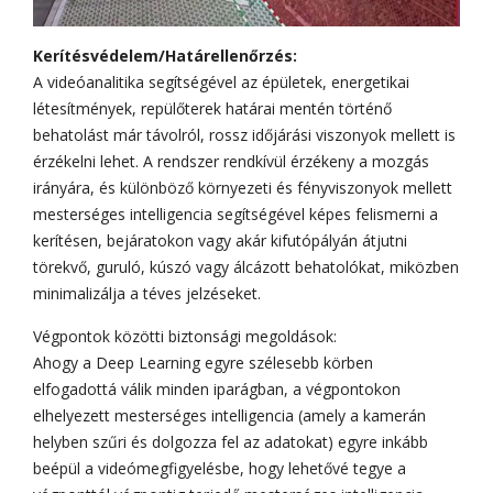
Kerítésvédelem/Határellenőrzés:
A videóanalitika segítségével az épületek, energetikai
létesítmények, repülőterek határai mentén történő
behatolást már távolról, rossz időjárási viszonyok mellett is
érzékelni lehet. A rendszer rendkívül érzékeny a mozgás
irányára, és különböző környezeti és fényviszonyok mellett
mesterséges intelligencia segítségével képes felismerni a
kerítésen, bejáratokon vagy akár kifutópályán átjutni
törekvő, guruló, kúszó vagy álcázott behatolókat, miközben
minimalizálja a téves jelzéseket.
Végpontok közötti biztonsági megoldások:
Ahogy a Deep Learning egyre szélesebb körben
elfogadottá válik minden iparágban, a végpontokon
elhelyezett mesterséges intelligencia (amely a kamerán
helyben szűri és dolgozza fel az adatokat) egyre inkább
beépül a videómegfigyelésbe, hogy lehetővé tegye a