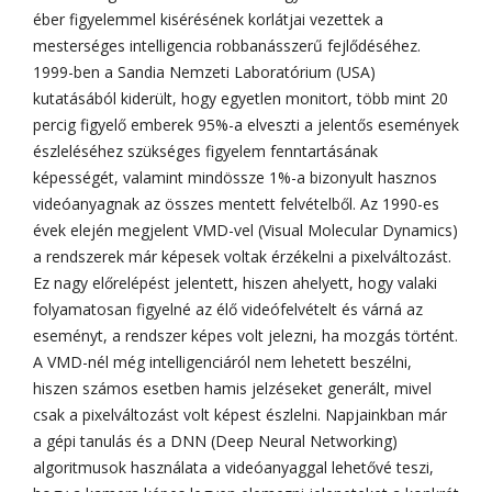
éber figyelemmel kisérésének korlátjai vezettek a
mesterséges intelligencia robbanásszerű fejlődéséhez.
1999-ben a Sandia Nemzeti Laboratórium (USA)
kutatásából kiderült, hogy egyetlen monitort, több mint 20
percig figyelő emberek 95%-a elveszti a jelentős események
észleléséhez szükséges figyelem fenntartásának
képességét, valamint mindössze 1%-a bizonyult hasznos
videóanyagnak az összes mentett felvételből. Az 1990-es
évek elején megjelent VMD-vel (Visual Molecular Dynamics)
a rendszerek már képesek voltak érzékelni a pixelváltozást.
Ez nagy előrelépést jelentett, hiszen ahelyett, hogy valaki
folyamatosan figyelné az élő videófelvételt és várná az
eseményt, a rendszer képes volt jelezni, ha mozgás történt.
A VMD-nél még intelligenciáról nem lehetett beszélni,
hiszen számos esetben hamis jelzéseket generált, mivel
csak a pixelváltozást volt képest észlelni. Napjainkban már
a gépi tanulás és a DNN (Deep Neural Networking)
algoritmusok használata a videóanyaggal lehetővé teszi,