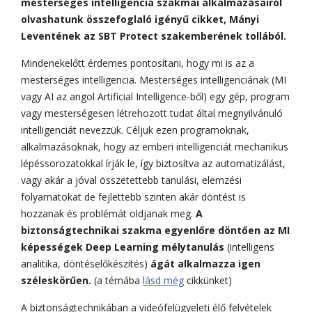
mesterséges intelligencia szakmai alkalmazásairól
olvashatunk összefoglaló igényű cikket, Mányi
Leventének az SBT Protect szakemberének tollából.
Mindenekelőtt érdemes pontosítani, hogy mi is az a
mesterséges intelligencia. Mesterséges intelligenciának (MI
vagy AI az angol Artificial Intelligence-ből) egy gép, program
vagy mesterségesen létrehozott tudat által megnyilvánuló
intelligenciát nevezzük. Céljuk ezen programoknak,
alkalmazásoknak, hogy az emberi intelligenciát mechanikus
lépéssorozatokkal írják le, így biztosítva az automatizálást,
vagy akár a jóval összetettebb tanulási, elemzési
folyamatokat de fejlettebb szinten akár döntést is
hozzanak és problémát oldjanak meg.
A
biztonságtechnikai szakma egyenlőre döntően az MI
képességek Deep Learning mélytanulás
(intelligens
analitika, döntéselőkészítés)
ágát alkalmazza igen
széleskörűen.
(a témába
lásd még
cikkünket)
A biztonságtechnikában a videófelügyeleti élő felvételek