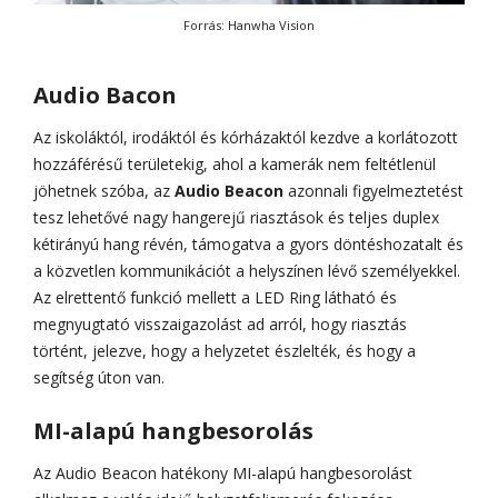
Forrás: Hanwha Vision
Audio Bacon
Az iskoláktól, irodáktól és kórházaktól kezdve a korlátozott
hozzáférésű területekig, ahol a kamerák nem feltétlenül
jöhetnek szóba, az
Audio Beacon
azonnali figyelmeztetést
tesz lehetővé nagy hangerejű riasztások és teljes duplex
kétirányú hang révén, támogatva a gyors döntéshozatalt és
a közvetlen kommunikációt a helyszínen lévő személyekkel.
Az elrettentő funkció mellett a LED Ring látható és
megnyugtató visszaigazolást ad arról, hogy riasztás
történt, jelezve, hogy a helyzetet észlelték, és hogy a
segítség úton van.
MI-alapú hangbesorolás
Az Audio Beacon hatékony MI-alapú hangbesorolást