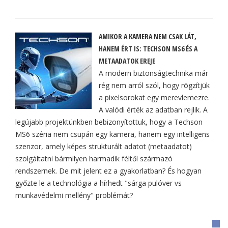
AMIKOR A KAMERA NEM CSAK LÁT,
HANEM ÉRT IS: TECHSON MS6 ÉS A
METAADATOK EREJE
A modern biztonságtechnika már
rég nem arról szól, hogy rögzítjük
a pixelsorokat egy merevlemezre.
A valódi érték az adatban rejlik. A
legújabb projektünkben bebizonyítottuk, hogy a Techson
MS6 széria nem csupán egy kamera, hanem egy intelligens
szenzor, amely képes strukturált adatot (metaadatot)
szolgáltatni bármilyen harmadik féltől származó
rendszernek. De mit jelent ez a gyakorlatban? És hogyan
győzte le a technológia a hírhedt "sárga pulóver vs
munkavédelmi mellény" problémát?