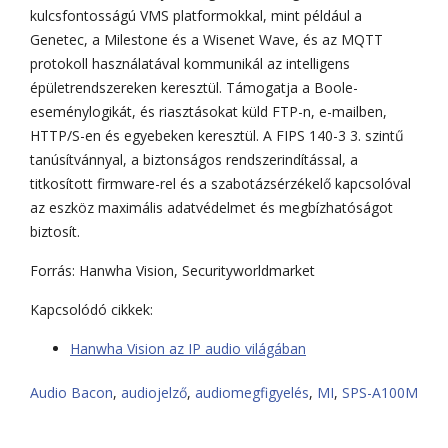
kulcsfontosságú VMS platformokkal, mint például a
Genetec, a Milestone és a Wisenet Wave, és az MQTT
protokoll használatával kommunikál az intelligens
épületrendszereken keresztül. Támogatja a Boole-
eseménylogikát, és riasztásokat küld FTP-n, e-mailben,
HTTP/S-en és egyebeken keresztül. A FIPS 140-3 3. szintű
tanúsítvánnyal, a biztonságos rendszerindítással, a
titkosított firmware-rel és a szabotázsérzékelő kapcsolóval
az eszköz maximális adatvédelmet és megbízhatóságot
biztosít.
Forrás: Hanwha Vision, Securityworldmarket
Kapcsolódó cikkek:
Hanwha Vision az IP audio világában
Audio Bacon
,
audiojelző
,
audiomegfigyelés
,
MI
,
SPS-A100M