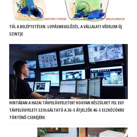
TÚL A BELÉPTETÉSEN: LOPÁSMEGELŐZÉS, A VÁLLALATI VÉDELEM ÚJ
SZINTJE
HINTÁBAN A HAZAI TÁVFELÜGYELETEK? HOGYAN KÉSZÜLHET FEL EGY
TÁVFELÜGYELETI SZOLGÁLTATÓ A 2G-S ÁTJELZŐK 4G-S ESZKÖZÖKRE
TÖRTÉNŐ CSERÉJÉRE