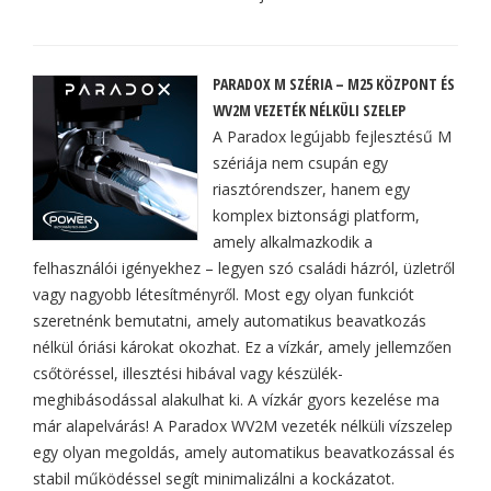
PARADOX M SZÉRIA – M25 KÖZPONT ÉS
WV2M VEZETÉK NÉLKÜLI SZELEP
A Paradox legújabb fejlesztésű M
szériája nem csupán egy
riasztórendszer, hanem egy
komplex biztonsági platform,
amely alkalmazkodik a
felhasználói igényekhez – legyen szó családi házról, üzletről
vagy nagyobb létesítményről. Most egy olyan funkciót
szeretnénk bemutatni, amely automatikus beavatkozás
nélkül óriási károkat okozhat. Ez a vízkár, amely jellemzően
csőtöréssel, illesztési hibával vagy készülék-
meghibásodással alakulhat ki. A vízkár gyors kezelése ma
már alapelvárás! A Paradox WV2M vezeték nélküli vízszelep
egy olyan megoldás, amely automatikus beavatkozással és
stabil működéssel segít minimalizálni a kockázatot.