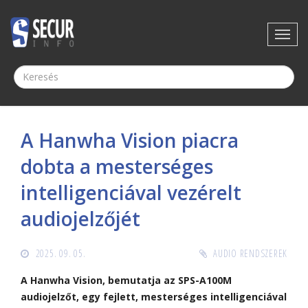
A Hanwha Vision piacra
dobta a mesterséges
intelligenciával vezérelt
audiojelzőjét
2025. 09. 05.
AUDIO RENDSZEREK
A Hanwha Vision, bemutatja az SPS-A100M
audiojelzőt, egy fejlett, mesterséges intelligenciával