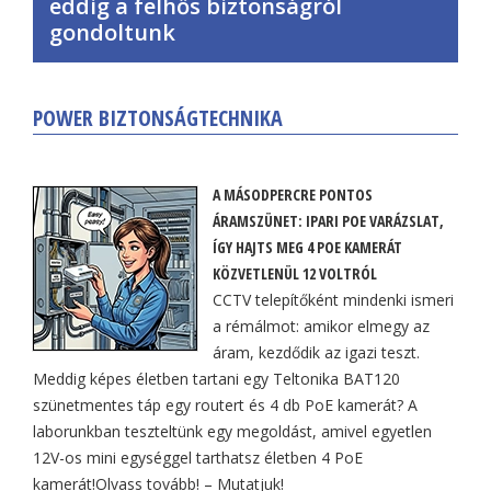
eddig a felhős biztonságról
gondoltunk
POWER BIZTONSÁGTECHNIKA
A MÁSODPERCRE PONTOS
ÁRAMSZÜNET: IPARI POE VARÁZSLAT,
ÍGY HAJTS MEG 4 POE KAMERÁT
KÖZVETLENÜL 12 VOLTRÓL
CCTV telepítőként mindenki ismeri
a rémálmot: amikor elmegy az
áram, kezdődik az igazi teszt.
Meddig képes életben tartani egy Teltonika BAT120
szünetmentes táp egy routert és 4 db PoE kamerát? A
laborunkban teszteltünk egy megoldást, amivel egyetlen
12V-os mini egységgel tarthatsz életben 4 PoE
kamerát!Olvass tovább! – Mutatjuk!