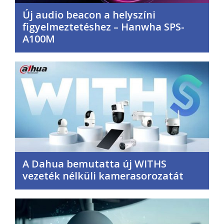
Új audio beacon a helyszíni
figyelmeztetéshez – Hanwha SPS-
A100M
A Dahua bemutatta új WITHS
vezeték nélküli kamerasorozatát