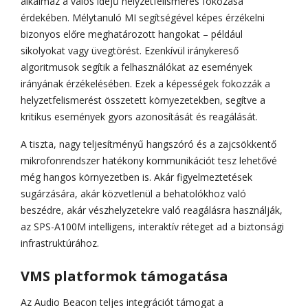
alkalmaz a valós idejű helyzetfelismerés fokozása
érdekében. Mélytanuló MI segítségével képes érzékelni
bizonyos előre meghatározott hangokat – például
sikolyokat vagy üvegtörést. Ezenkívül iránykereső
algoritmusok segítik a felhasználókat az események
irányának érzékelésében. Ezek a képességek fokozzák a
helyzetfelismerést összetett környezetekben, segítve a
kritikus események gyors azonosítását és reagálását.
A tiszta, nagy teljesítményű hangszóró és a zajcsökkentő
mikrofonrendszer hatékony kommunikációt tesz lehetővé
még hangos környezetben is. Akár figyelmeztetések
sugárzására, akár közvetlenül a behatolókhoz való
beszédre, akár vészhelyzetekre való reagálásra használják,
az SPS-A100M intelligens, interaktív réteget ad a biztonsági
infrastruktúrához.
VMS platformok támogatása
Az Audio Beacon teljes integrációt támogat a