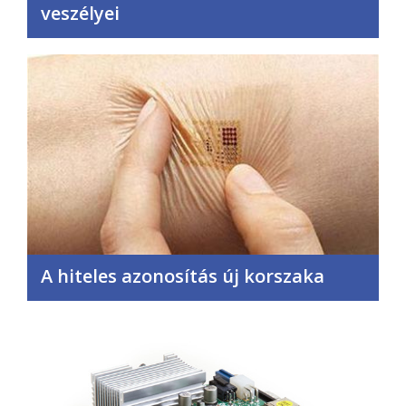
veszélyei
A hiteles azonosítás új korszaka