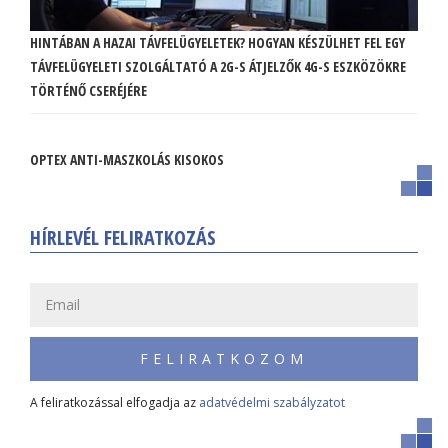
HINTÁBAN A HAZAI TÁVFELÜGYELETEK? HOGYAN KÉSZÜLHET FEL EGY
TÁVFELÜGYELETI SZOLGÁLTATÓ A 2G-S ÁTJELZŐK 4G-S ESZKÖZÖKRE
TÖRTÉNŐ CSERÉJÉRE
OPTEX ANTI-MASZKOLÁS KISOKOS
HÍRLEVÉL FELIRATKOZÁS
FELIRATKOZOM
A feliratkozással elfogadja az
adatvédelmi szabályzatot