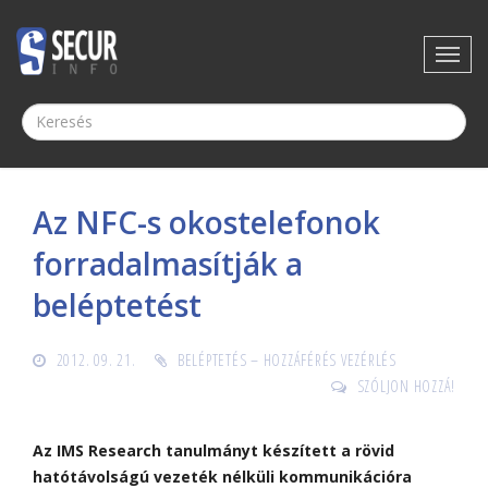
Az NFC-s okostelefonok
forradalmasítják a
beléptetést
2012. 09. 21.
BELÉPTETÉS – HOZZÁFÉRÉS VEZÉRLÉS
SZÓLJON HOZZÁ!
Az IMS Research tanulmányt készített a rövid
hatótávolságú vezeték nélküli kommunikációra