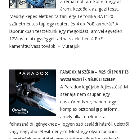
a rémálmot: amikor elmegy az
áram, kezdődik az igazi teszt.
Meddig képes életben tartani egy Teltonika BAT120
szünetmentes táp egy routert és 4 db PoE kamerát? A
laborunkban teszteltünk egy megoldást, amivel egyetlen
12V-os mini egységgel tarthatsz életben 4 PoE
kamerát!Olvass tovább! – Mutatjuk!
PARADOX M SZÉRIA – M25 KÖZPONT ÉS
WV2M VEZETÉK NÉLKÜLI SZELEP
A Paradox legújabb fejlesztésű M
szériája nem csupán egy
riasztórendszer, hanem egy
komplex biztonsági platform,
amely alkalmazkodik a
felhasználói igényekhez – legyen szó családi házról, üzletről
vagy nagyobb létesítményről. Most egy olyan funkciót
szeretnénk bemutatni, amely automatikus beavatkozás