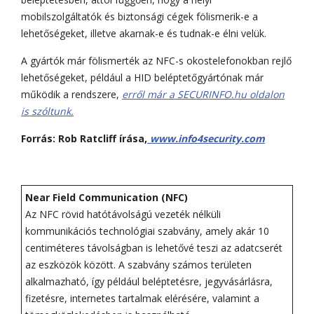
mobilszolgáltatók és biztonsági cégek fölismerik-e a
lehetőségeket, illetve akarnak-e és tudnak-e élni velük.
A gyártók már fölismerték az NFC-s okostelefonokban rejlő
lehetőségeket, például a HID beléptetőgyártónak már
működik a rendszere,
erről már a SECURINFO.hu oldalon
is szóltunk.
Forrás: Rob Ratcliff írása,
www.info4security.com
Near Field Communication (NFC)
Az NFC rövid hatótávolságú vezeték nélküli
kommunikációs technológiai szabvány, amely akár 10
centiméteres távolságban is lehetővé teszi az adatcserét
az eszközök között. A szabvány számos területen
alkalmazható, így például beléptetésre, jegyvásárlásra,
fizetésre, internetes tartalmak elérésére, valamint a