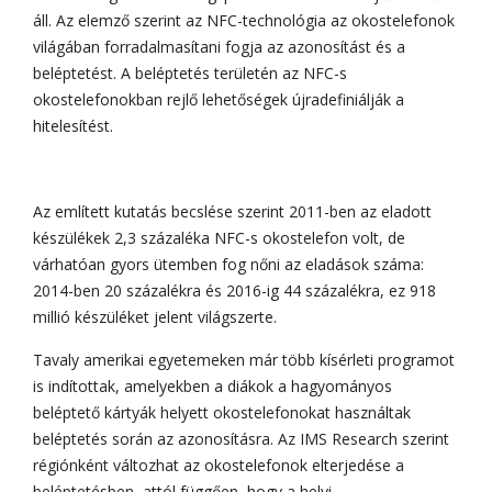
áll. Az elemző szerint az NFC-technológia az okostelefonok
világában forradalmasítani fogja az azonosítást és a
beléptetést. A beléptetés területén az NFC-s
okostelefonokban rejlő lehetőségek újradefiniálják a
hitelesítést.
Az említett kutatás becslése szerint 2011-ben az eladott
készülékek 2,3 százaléka NFC-s okostelefon volt, de
várhatóan gyors ütemben fog nőni az eladások száma:
2014-ben 20 százalékra és 2016-ig 44 százalékra, ez 918
millió készüléket jelent világszerte.
Tavaly amerikai egyetemeken már több kísérleti programot
is indítottak, amelyekben a diákok a hagyományos
beléptető kártyák helyett okostelefonokat használtak
beléptetés során az azonosításra. Az IMS Research szerint
régiónként változhat az okostelefonok elterjedése a
beléptetésben, attól függően, hogy a helyi