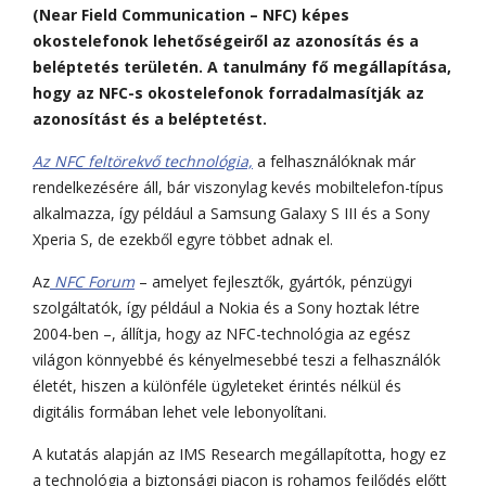
(Near Field Communication – NFC) képes
okostelefonok lehetőségeiről az azonosítás és a
beléptetés területén. A tanulmány fő megállapítása,
hogy az NFC-s okostelefonok forradalmasítják az
azonosítást és a beléptetést.
Az NFC feltörekvő technológia,
a felhasználóknak már
rendelkezésére áll, bár viszonylag kevés mobiltelefon-típus
alkalmazza, így például a Samsung Galaxy S III és a Sony
Xperia S, de ezekből egyre többet adnak el.
Az
NFC Forum
– amelyet fejlesztők, gyártók, pénzügyi
szolgáltatók, így például a Nokia és a Sony hoztak létre
2004-ben –, állítja, hogy az NFC-technológia az egész
világon könnyebbé és kényelmesebbé teszi a felhasználók
életét, hiszen a különféle ügyleteket érintés nélkül és
digitális formában lehet vele lebonyolítani.
A kutatás alapján az IMS Research megállapította, hogy ez
a technológia a biztonsági piacon is rohamos fejlődés előtt