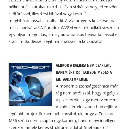
nélkül óriási károkat okozhat. Ez a vízkár, amely jellemzően
csőtöréssel, illesztési hibával vagy készülék-
meghibásodással alakulhat ki. A vízkár gyors kezelése ma
már alapelvárás! A Paradox WV2M vezeték nélküli vízszelep
egy olyan megoldás, amely automatikus beavatkozással és
stabil működéssel segít minimalizálni a kockázatot.
AMIKOR A KAMERA NEM CSAK LÁT,
HANEM ÉRT IS: TECHSON MS6 ÉS A
METAADATOK EREJE
A modern biztonságtechnika már
rég nem arról szól, hogy rögzítjük
a pixelsorokat egy merevlemezre.
A valódi érték az adatban rejlik. A
legújabb projektünkben bebizonyítottuk, hogy a Techson
MS6 széria nem csupán egy kamera, hanem egy intelligens
szenzor, amely képes strukturált adatot (metaadatot)