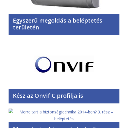
Egyszerű megoldás a beléptetés
területén
Kész az Onvif C profilja is