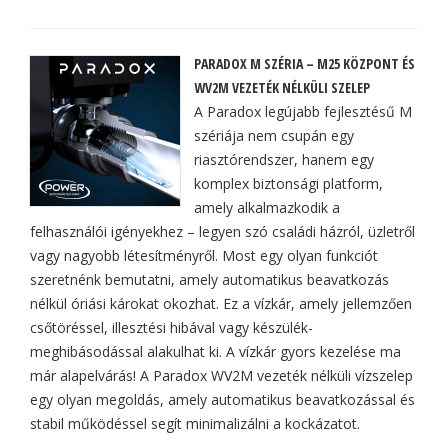
PARADOX M SZÉRIA – M25 KÖZPONT ÉS
WV2M VEZETÉK NÉLKÜLI SZELEP
A Paradox legújabb fejlesztésű M
szériája nem csupán egy
riasztórendszer, hanem egy
komplex biztonsági platform,
amely alkalmazkodik a
felhasználói igényekhez – legyen szó családi házról, üzletről
vagy nagyobb létesítményről. Most egy olyan funkciót
szeretnénk bemutatni, amely automatikus beavatkozás
nélkül óriási károkat okozhat. Ez a vízkár, amely jellemzően
csőtöréssel, illesztési hibával vagy készülék-
meghibásodással alakulhat ki. A vízkár gyors kezelése ma
már alapelvárás! A Paradox WV2M vezeték nélküli vízszelep
egy olyan megoldás, amely automatikus beavatkozással és
stabil működéssel segít minimalizálni a kockázatot.