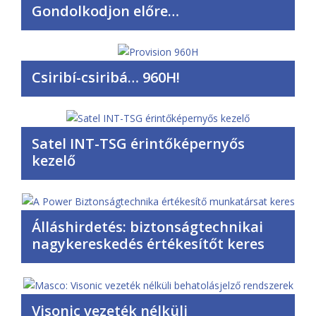
Gondolkodjon előre…
Csiribí-csiribá… 960H!
Satel INT-TSG érintőképernyős
kezelő
Álláshirdetés: biztonságtechnikai
nagykereskedés értékesítőt keres
Visonic vezeték nélküli