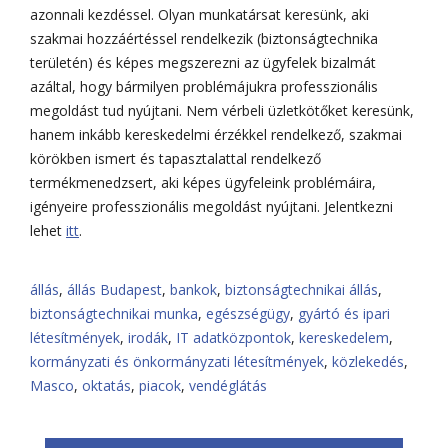
azonnali kezdéssel. Olyan munkatársat keresünk, aki
szakmai hozzáértéssel rendelkezik (biztonságtechnika
területén) és képes megszerezni az ügyfelek bizalmát
azáltal, hogy bármilyen problémájukra professzionális
megoldást tud nyújtani. Nem vérbeli üzletkötőket keresünk,
hanem inkább kereskedelmi érzékkel rendelkező, szakmai
körökben ismert és tapasztalattal rendelkező
termékmenedzsert, aki képes ügyfeleink problémáira,
igényeire professzionális megoldást nyújtani. Jelentkezni
lehet
itt
.
állás
,
állás Budapest
,
bankok
,
biztonságtechnikai állás
,
biztonságtechnikai munka
,
egészségügy
,
gyártó és ipari
létesítmények
,
irodák
,
IT adatközpontok
,
kereskedelem
,
kormányzati és önkormányzati létesítmények
,
közlekedés
,
Masco
,
oktatás
,
piacok
,
vendéglátás