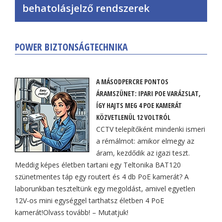
behatolásjelző rendszerek
POWER BIZTONSÁGTECHNIKA
A MÁSODPERCRE PONTOS
ÁRAMSZÜNET: IPARI POE VARÁZSLAT,
ÍGY HAJTS MEG 4 POE KAMERÁT
KÖZVETLENÜL 12 VOLTRÓL
CCTV telepítőként mindenki ismeri
a rémálmot: amikor elmegy az
áram, kezdődik az igazi teszt.
Meddig képes életben tartani egy Teltonika BAT120
szünetmentes táp egy routert és 4 db PoE kamerát? A
laborunkban teszteltünk egy megoldást, amivel egyetlen
12V-os mini egységgel tarthatsz életben 4 PoE
kamerát!Olvass tovább! – Mutatjuk!