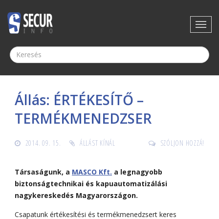
Állás: ÉRTÉKESÍTŐ –
TERMÉKMENEDZSER
2014. 09. 15.
ÁLLÁST KÍNÁL
SZÓLJON HOZZÁ!
Társaságunk, a
MASCO Kft.
a legnagyobb
biztonságtechnikai és kapuautomatizálási
nagykereskedés Magyarországon.
Csapatunk értékesítési és termékmenedzsert keres