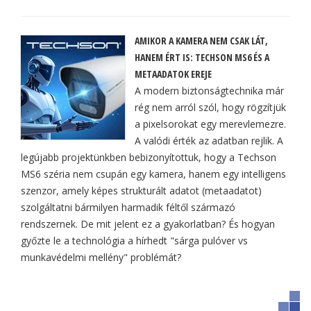
AMIKOR A KAMERA NEM CSAK LÁT,
HANEM ÉRT IS: TECHSON MS6 ÉS A
METAADATOK EREJE
A modern biztonságtechnika már
rég nem arról szól, hogy rögzítjük
a pixelsorokat egy merevlemezre.
A valódi érték az adatban rejlik. A
legújabb projektünkben bebizonyítottuk, hogy a Techson
MS6 széria nem csupán egy kamera, hanem egy intelligens
szenzor, amely képes strukturált adatot (metaadatot)
szolgáltatni bármilyen harmadik féltől származó
rendszernek. De mit jelent ez a gyakorlatban? És hogyan
győzte le a technológia a hírhedt "sárga pulóver vs
munkavédelmi mellény" problémát?