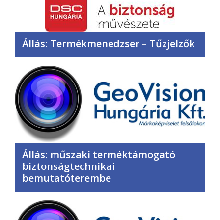
Állás: Termékmenedzser – Tűzjelzők
Állás: műszaki terméktámogató
biztonságtechnikai
bemutatóterembe