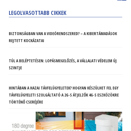
LEGOLVASOTTABB CIKKEK
BIZTONSÁGBAN VAN A VIDEÓRENDSZERED? – A KIBERTÁMADÁSOK
REJTETT KOCKÁZATAI
TÚL A BELÉPTETÉSEN: LOPÁSMEGELŐZÉS, A VÁLLALATI VÉDELEM ÚJ
SZINTJE
HINTÁBAN A HAZAI TÁVFELÜGYELETEK? HOGYAN KÉSZÜLHET FEL EGY
TÁVFELÜGYELETI SZOLGÁLTATÓ A 2G-S ÁTJELZŐK 4G-S ESZKÖZÖKRE
TÖRTÉNŐ CSERÉJÉRE