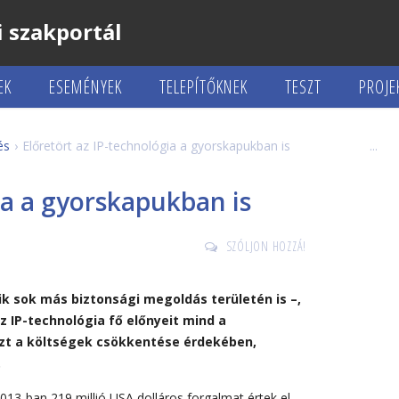
 szakportál
EK
ESEMÉNYEK
TELEPÍTŐKNEK
TESZT
PROJE
és
Előretört az IP-technológia a gyorskapukban is
ia a gyorskapukban is
SZÓLJON HOZZÁ!
ik sok más biztonsági megoldás területén is –,
Az IP-technológia fő előnyeit mind a
szt a költségek csökkentése érdekében,
.
013-ban 219 millió USA dolláros forgalmat értek el,