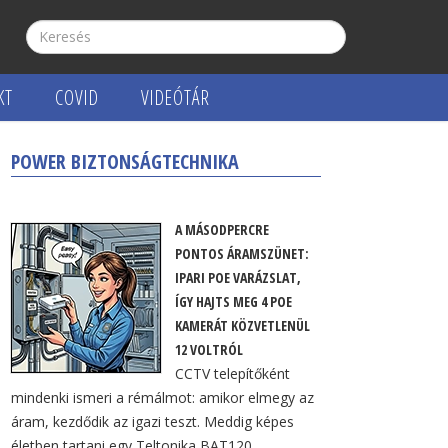
KT
COVID
VIDEÓTÁR
POWER BIZTONSÁGTECHNIKA
A MÁSODPERCRE
PONTOS ÁRAMSZÜNET:
IPARI POE VARÁZSLAT,
ÍGY HAJTS MEG 4 POE
KAMERÁT KÖZVETLENÜL
12 VOLTRÓL
CCTV telepítőként
mindenki ismeri a rémálmot: amikor elmegy az
áram, kezdődik az igazi teszt. Meddig képes
életben tartani egy Teltonika BAT120