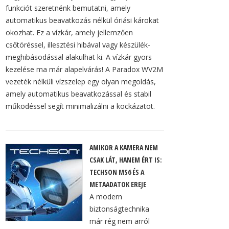
funkciót szeretnénk bemutatni, amely
automatikus beavatkozás nélkül óriási károkat
okozhat. Ez a vízkár, amely jellemzően
csőtöréssel, illesztési hibával vagy készülék-
meghibásodással alakulhat ki. A vízkár gyors
kezelése ma már alapelvárás! A Paradox WV2M
vezeték nélküli vízszelep egy olyan megoldás,
amely automatikus beavatkozással és stabil
működéssel segít minimalizálni a kockázatot.
AMIKOR A KAMERA NEM
CSAK LÁT, HANEM ÉRT IS:
TECHSON MS6 ÉS A
METAADATOK EREJE
A modern
biztonságtechnika
már rég nem arról