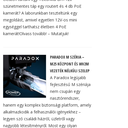
szünetmentes táp egy routert és 4 db PoE
kamerát? A laborunkban teszteltünk egy
megoldást, amivel egyetlen 12V-os mini
egységgel tarthatsz életben 4 PoE
kamerát!Olvass tovább! – Mutatjuk!
PARADOX M SZÉRIA –
M25 KÖZPONT ÉS WV2M
VEZETÉK NÉLKÜLI SZELEP
A Paradox legújabb
fejlesztésű M szériája
nem csupán egy
riasztórendszer,
hanem egy komplex biztonsági platform, amely
alkalmazkodik a felhasználói igényekhez –
legyen szó családi házról, üzletről vagy
nagyobb létesítményről. Most egy olyan