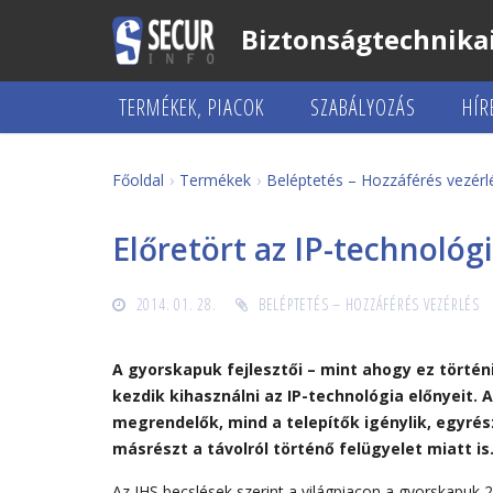
Biztonságtechnikai
TERMÉKEK, PIACOK
SZABÁLYOZÁS
HÍR
Főoldal
Termékek
Beléptetés – Hozzáférés vezérl
Előretört az IP-technológ
2014. 01. 28.
BELÉPTETÉS – HOZZÁFÉRÉS VEZÉRLÉS
A gyorskapuk fejlesztői – mint ahogy ez történ
kezdik kihasználni az IP-technológia előnyeit. 
megrendelők, mind a telepítők igénylik, egyré
másrészt a távolról történő felügyelet miatt is
Az IHS becslések szerint a világpiacon a gyorskapuk 2