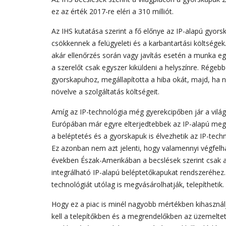
ez az érték 2017-re eléri a 310 milliót.
Az IHS kutatása szerint a fő előnye az IP-alapú gyors
csökkennek a felügyeleti és a karbantartási költségek.
akár ellenőrzés során vagy javítás esetén a munka eg
a szerelőt csak egyszer kiküldeni a helyszínre. Régeb
gyorskapuhoz, megállapította a hiba okát, majd, ha ne
növelve a szolgáltatás költségeit.
Amíg az IP-technológia még gyerekcipőben jár a vilá
Európában már egyre elterjedtebbek az IP-alapú megol
a beléptetés és a gyorskapuk is élvezhetik az IP-techn
Ez azonban nem azt jelenti, hogy valamennyi végfelha
években Észak-Amerikában a becslések szerint csak a
integrálható IP-alapú beléptetőkapukat rendszeréhez.
technológiát utólag is megvásárolhatják, telepíthetik.
Hogy ez a piac is minél nagyobb mértékben kihasználj
kell a telepítőkben és a megrendelőkben az üzemelte