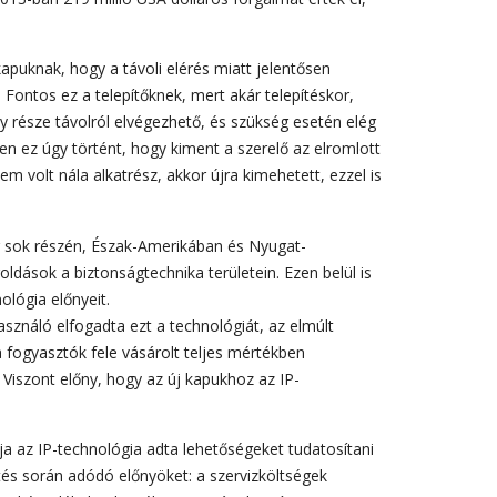
kapuknak, hogy a távoli elérés miatt jelentősen
 Fontos ez a telepítőknek, mert akár telepítéskor,
y része távolról elvégezhető, és szükség esetén elég
ben ez úgy történt, hogy kiment a szerelő az elromlott
m volt nála alkatrész, akkor újra kimehetett, ezzel is
g sok részén, Észak-Amerikában és Nyugat-
dások a biztonságtechnika területein. Ezen belül is
ológia előnyeit.
sználó elfogadta ezt a technológiát, az elmúlt
 fogyasztók fele vásárolt teljes mértékben
 Viszont előny, hogy az új kapukhoz az IP-
a az IP-technológia adta lehetőségeket tudatosítani
tés során adódó előnyöket: a szervizköltségek