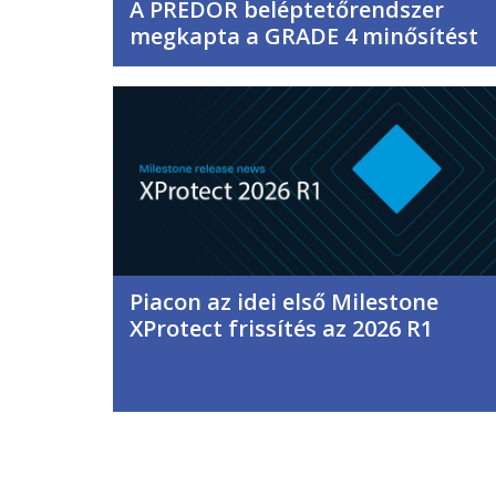
A PREDOR beléptetőrendszer
megkapta a GRADE 4 minősítést
Piacon az idei első Milestone
XProtect frissítés az 2026 R1