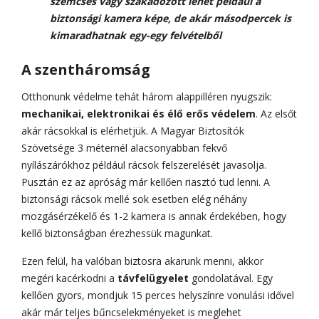
szemcsés vagy szakadozott lehet például a
biztonsági kamera képe, de akár másodpercek is
kimaradhatnak egy-egy felvételből
A szentháromság
Otthonunk védelme tehát három alappilléren nyugszik:
mechanikai, elektronikai és élő erős védelem
. Az elsőt
akár rácsokkal is elérhetjük. A Magyar Biztosítók
Szövetsége 3 méternél alacsonyabban fekvő
nyílászárókhoz például rácsok felszerelését javasolja.
Pusztán ez az apróság már kellően riasztó tud lenni. A
biztonsági rácsok mellé sok esetben elég néhány
mozgásérzékelő és 1-2 kamera is annak érdekében, hogy
kellő biztonságban érezhessük magunkat.
Ezen felül, ha valóban biztosra akarunk menni, akkor
megéri kacérkodni a
távfelügyelet
gondolatával. Egy
kellően gyors, mondjuk 15 perces helyszínre vonulási idővel
akár már teljes bűncselekményeket is meglehet