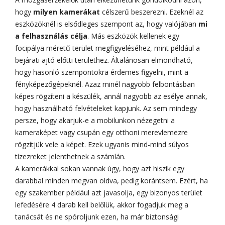
hogy
milyen kamerákat
célszerű beszerezni. Ezeknél az
eszközöknél is elsődleges szempont az, hogy valójában
mi
a felhasználás célja
. Más eszközök kellenek egy
focipálya méretű terület megfigyeléséhez, mint például a
bejárati ajtó előtti területhez. Általánosan elmondható,
hogy hasonló szempontokra érdemes figyelni, mint a
fényképezőgépeknél. Azaz minél nagyobb felbontásban
képes rögzíteni a készülék, annál nagyobb az esélye annak,
hogy használható felvételeket kapjunk. Az sem mindegy
persze, hogy akarjuk-e a mobilunkon nézegetni a
kameraképet vagy csupán egy otthoni merevlemezre
rögzítjük vele a képet. Ezek ugyanis mind-mind súlyos
tízezreket jelenthetnek a számlán.
A kamerákkal sokan vannak úgy, hogy azt hiszik egy
darabbal minden megvan oldva, pedig korántsem. Ezért, ha
egy szakember például azt javasolja, egy bizonyos terület
lefedésére 4 darab kell belőlük, akkor fogadjuk meg a
tanácsát és ne spóroljunk ezen, ha már biztonsági