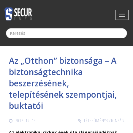
Az „Otthon” biztonsága – A
biztonságtechnika
beszerzésének,
telepítésének szempontjai,
buktatói
2017. 12. 13.
LÉTESÍTMÉNYBIZTONSÁG
Az elektronikai cikkek évek óta slágerajándéknak