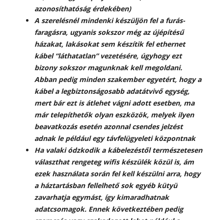
azonosíthatóság érdekében)
A szerelésnél mindenki készüljön fel a furás-
faragásra, ugyanis sokszor még az újépítésű
házakat, lakásokat sem készítik fel ethernet
kábel “láthatatlan” vezetésére, úgyhogy ezt
bizony sokszor magunknak kell megoldani.
Abban pedig minden szakember egyetért, hogy a
kábel a legbiztonságosabb adatátvivő egység,
mert bár ezt is átlehet vágni adott esetben, ma
már telepíthetők olyan eszközök, melyek ilyen
beavatkozás esetén azonnal csendes jelzést
adnak le például egy távfelügyeleti központnak
Ha valaki ódzkodik a kábelezéstől természetesen
választhat rengeteg wifis készülék közül is, ám
ezek használata során fel kell készülni arra, hogy
a háztartásban fellelhető sok egyéb kütyü
zavarhatja egymást, így kimaradhatnak
adatcsomagok. Ennek következtében pedig