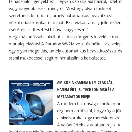
felhasználói igényekhez – legyen szó családi házról, üzletről
vagy nagyobb létesítményről. Most egy olyan funkciót
szeretnénk bemutatni, amely automatikus beavatkozás
nélkül óriási károkat okozhat. Ez a vízkár, amely jellemzően
csőtöréssel, illesztési hibával vagy készülék-
meghibásodással alakulhat ki. A vízkár gyors kezelése ma
már alapelvárás! A Paradox WV2M vezeték nélküli vízszelep
egy olyan megoldás, amely automatikus beavatkozással és
stabil működéssel segít minimalizálni a kockázatot.
AMIKOR A KAMERA NEM CSAK LÁT,
HANEM ÉRT IS: TECHSON MS6 ÉS A
METAADATOK EREJE
A modern biztonságtechnika már
rég nem arról szól, hogy rögzítjük
a pixelsorokat egy merevlemezre.
A valódi érték az adatban rejlik. A
legújabb projektünkben bebizonyítottuk, hogy a Techson