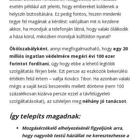
esetén például azt jelenti, hogy embereket küldenek a
helyszín biztosítására. Ez pedig fontos, hiszen mindenki
tegye fel magának a kérdést: valójában mit is kezdene
akkor, ha mondjuk a telefonján látná, hogy valaki ólálkodik
a háza körül, miközben mondjuk külföldön nyaral?
Ökölszabályként
, annyi megfogalmazható, hogy
egy 20
milliós ingatlan védelmére megéri évi 100 ezer
forintot fordítani
, úgy hogy ebbe a lehető legtöbb
szolgáltatás férjen bele. Ezt persze az eszközök bekerülési
értékén felül értem – vallja Kovács Tibor. Ha azonban valaki
mégis a saját kezű beszerelés mellett döntene (nem 100
százalékosan kizárva persze ezzel a távfelügyeleti
szolgáltatásokat), az szívleljen meg
néhány jó tanácsot
.
Így telepíts magadnak:
Mozgásérzékelő elhelyezésénél figyeljünk arra,
hogy nagyobb testű háziállat ne keresztezhesse a