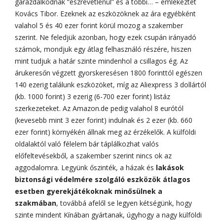
garázdálkodnak “észrevétlenül” és a többi… – emlékeztet
Kovács Tibor. Ezeknek az eszközöknek az ára egyébként
valahol 5 és 40 ezer forint körül mozog a szakember
szerint. Ne feledjük azonban, hogy ezek csupán irányadó
számok, mondjuk egy átlag felhasználó részére, hiszen
mint tudjuk a határ szinte mindenhol a csillagos ég. Az
árukeresőn végzett gyorskeresésen 1800 forinttól egészen
140 ezerig találunk eszközöket, míg az Aliexpress 3 dollártól
(kb. 1000 forint) 3 ezerig (6-700 ezer forint) listáz
szerkezeteket. Az Amazon.de pedig valahol 8 eurótól
(kevesebb mint 3 ezer forint) indulnak és 2 ezer (kb. 660
ezer forint) környékén állnak meg az érzékelők. A külföldi
oldalaktól való félelem bár táplálkozhat valós
előfeltevésekből, a szakember szerint nincs ok az
aggodalomra. Legyünk őszinték, a házak és
lakások
biztonsági védelmére szolgáló eszközök átlagos
esetben gyerekjátékoknak minősülnek a
szakmában
, továbbá afelől se legyen kétségünk, hogy
szinte mindent Kínában gyártanak, úgyhogy a nagy külföldi