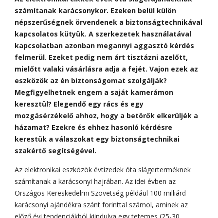
számítanak karácsonykor. Ezeken belül külön
népszerűségnek örvendenek a biztonságtechnikával
kapcsolatos kütyük. A szerkezetek használatával
kapcsolatban azonban megannyi aggasztó kérdés
felmerül. Ezeket pedig nem árt tisztázni azelőtt,
mielőtt valaki vásárlásra adja a fejét. Vajon ezek az
eszközök az én biztonságomat szolgálják?
Megfigyelhetnek engem a saját kamerámon
keresztül? Elegendő egy rács és egy
mozgásérzékelő ahhoz, hogy a betörők elkerüljék a
házamat? Ezekre és ehhez hasonló kérdésre
kerestük a válaszokat egy biztonságtechnikai
szakértő segítségével.
Az elektronikai eszközök évtizedek óta slágerterméknek
számítanak a karácsonyi hajrában. Az idei évben az
Országos Kereskedelmi Szövetség például 100 milliárd
karácsonyi ajándékra szánt forinttal számol, aminek az
előző évi tendenciákból kiindulva egy tetemes (25-30