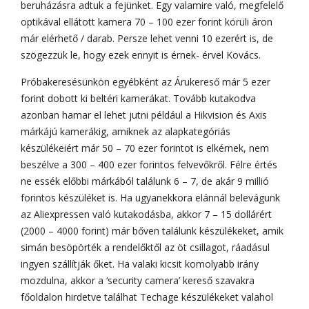
beruházásra adtuk a fejünket. Egy valamire való, megfelelő
optikával ellátott kamera 70 – 100 ezer forint körüli áron
már elérhető / darab. Persze lehet venni 10 ezerért is, de
szögezzük le, hogy ezek ennyit is érnek- érvel Kovács.
Próbakeresésünkön egyébként az Árukereső már 5 ezer
forint dobott ki beltéri kamerákat. Tovább kutakodva
azonban hamar el lehet jutni például a Hikvision és Axis
márkájú kamerákig, amiknek az alapkategóriás
készülékeiért már 50 – 70 ezer forintot is elkérnek, nem
beszélve a 300 – 400 ezer forintos felvevőkről. Félre értés
ne essék előbbi márkából találunk 6 – 7, de akár 9 millió
forintos készüléket is. Ha ugyanekkora elánnál belevágunk
az Aliexpressen való kutakodásba, akkor 7 – 15 dollárért
(2000 – 4000 forint) már bőven találunk készülékeket, amik
simán besöpörték a rendelőktől az öt csillagot, ráadásul
ingyen szállítják őket. Ha valaki kicsit komolyabb irány
mozdulna, akkor a ‘security camera’ kereső szavakra
főoldalon hirdetve találhat Techage készülékeket valahol