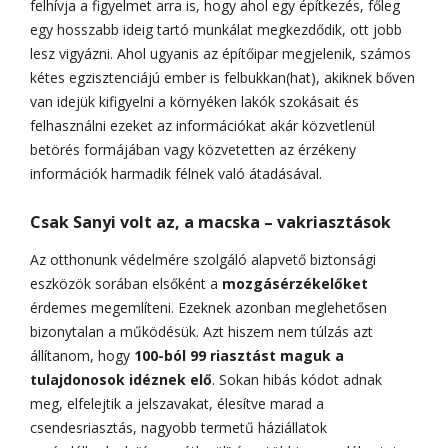
felhívja a figyelmet arra is, hogy ahol egy építkezés, főleg
egy hosszabb ideig tartó munkálat megkezdődik, ott jobb
lesz vigyázni. Ahol ugyanis az építőipar megjelenik, számos
kétes egzisztenciájú ember is felbukkan(hat), akiknek bőven
van idejük kifigyelni a környéken lakók szokásait és
felhasználni ezeket az információkat akár közvetlenül
betörés formájában vagy közvetetten az érzékeny
információk harmadik félnek való átadásával.
Csak Sanyi volt az, a macska – vakriasztások
Az otthonunk védelmére szolgáló alapvető biztonsági
eszközök sorában elsőként a
mozgásérzékelőket
érdemes megemlíteni. Ezeknek azonban meglehetősen
bizonytalan a működésük. Azt hiszem nem túlzás azt
állítanom, hogy
100-ból 99 riasztást maguk a
tulajdonosok idéznek elő
. Sokan hibás kódot adnak
meg, elfelejtik a jelszavakat, élesítve marad a
csendesriasztás, nagyobb termetű háziállatok