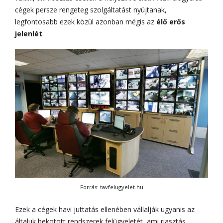
cégek persze rengeteg szolgáltatást nyújtanak,
legfontosabb ezek közül azonban mégis az
élő erős
jelenlét
.
Forrás: tavfelugyelet.hu
Ezek a cégek havi juttatás ellenében vállalják ugyanis az
általuk bekötött rendszerek felügyeletét, ami riasztás