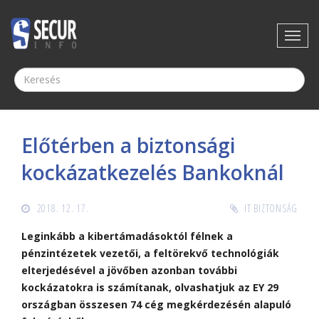
Előtérben a biztonsági
kockázatkezelés Bankoknál
2018. 12. 17.
IT BIZTONSÁG
Leginkább a kibertámadásoktól félnek a
pénzintézetek vezetői, a feltörekvő technológiák
elterjedésével a jövőben azonban további
kockázatokra is számítanak, olvashatjuk az EY 29
országban összesen 74 cég megkérdezésén alapuló