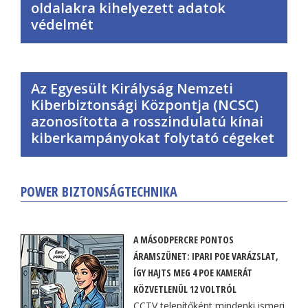
oldalakra kihelyezett adatok
védelmét
Az Egyesült Királyság Nemzeti
Kiberbiztonsági Központja (NCSC)
azonosította a rosszindulatú kínai
kiberkampányokat folytató cégeket
POWER BIZTONSÁGTECHNIKA
A MÁSODPERCRE PONTOS
ÁRAMSZÜNET: IPARI POE VARÁZSLAT,
ÍGY HAJTS MEG 4 POE KAMERÁT
KÖZVETLENÜL 12 VOLTRÓL
CCTV telepítőként mindenki ismeri