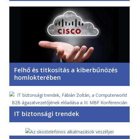
Felhő és titkosítás a kiberbűnözés
homlokterében
IT biztonsági trendek