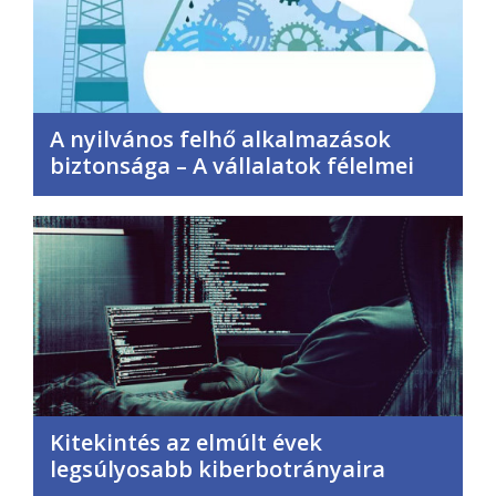
A nyilvános felhő alkalmazások
biztonsága – A vállalatok félelmei
Kitekintés az elmúlt évek
legsúlyosabb kiberbotrányaira