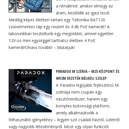
a rémálmot: amikor elmegy az
áram, kezdődik az igazi teszt.
Meddig képes életben tartani egy Teltonika BAT120
szünetmentes táp egy routert és 4 db PoE kamerát? A
laborunkban teszteltünk egy megoldást, amivel egyetlen
12V-os mini egységgel tarthatsz életben 4 PoE
kamerát!Olvass tovább! – Mutatjuk!
PARADOX M SZÉRIA – M25 KÖZPONT ÉS
WV2M VEZETÉK NÉLKÜLI SZELEP
A Paradox legújabb fejlesztésű M
szériája nem csupán egy
riasztórendszer, hanem egy
komplex biztonsági platform,
amely alkalmazkodik a
felhasználói igényekhez – legyen szó családi házról, üzletről
vagy nagyobb létesítményről. Most egy olyan funkciót