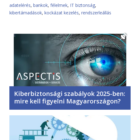
adatelérés
,
bankok
,
félelmek
,
IT biztonság
,
kibertámadások
,
kockázat kezelés
,
rendszerleállás
Kiberbiztonsági szabályok 2025-ben:
mire kell figyelni Magyarországon?