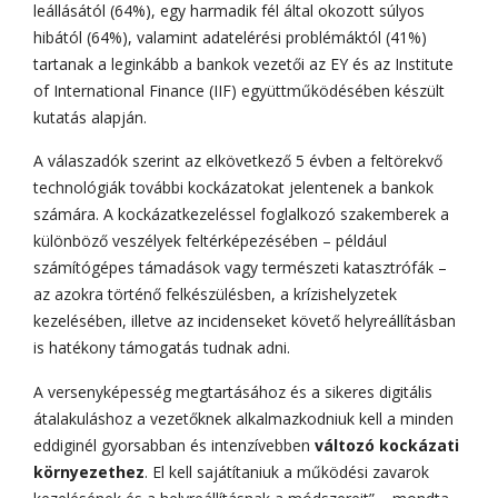
leállásától (64%), egy harmadik fél által okozott súlyos
hibától (64%), valamint adatelérési problémáktól (41%)
tartanak a leginkább a bankok vezetői az EY és az Institute
of International Finance (IIF) együttműködésében készült
kutatás alapján.
A válaszadók szerint az elkövetkező 5 évben a feltörekvő
technológiák további kockázatokat jelentenek a bankok
számára. A kockázatkezeléssel foglalkozó szakemberek a
különböző veszélyek feltérképezésében – például
számítógépes támadások vagy természeti katasztrófák –
az azokra történő felkészülésben, a krízishelyzetek
kezelésében, illetve az incidenseket követő helyreállításban
is hatékony támogatás tudnak adni.
A versenyképesség megtartásához és a sikeres digitális
átalakuláshoz a vezetőknek alkalmazkodniuk kell a minden
eddiginél gyorsabban és intenzívebben
változó kockázati
környezethez
. El kell sajátítaniuk a működési zavarok