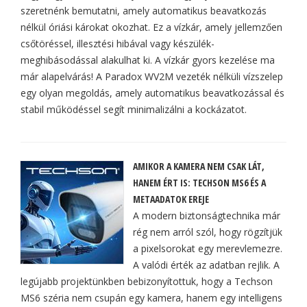
szeretnénk bemutatni, amely automatikus beavatkozás
nélkül óriási károkat okozhat. Ez a vízkár, amely jellemzően
csőtöréssel, illesztési hibával vagy készülék-
meghibásodással alakulhat ki. A vízkár gyors kezelése ma
már alapelvárás! A Paradox WV2M vezeték nélküli vízszelep
egy olyan megoldás, amely automatikus beavatkozással és
stabil működéssel segít minimalizálni a kockázatot.
AMIKOR A KAMERA NEM CSAK LÁT,
HANEM ÉRT IS: TECHSON MS6 ÉS A
METAADATOK EREJE
A modern biztonságtechnika már
rég nem arról szól, hogy rögzítjük
a pixelsorokat egy merevlemezre.
A valódi érték az adatban rejlik. A
legújabb projektünkben bebizonyítottuk, hogy a Techson
MS6 széria nem csupán egy kamera, hanem egy intelligens