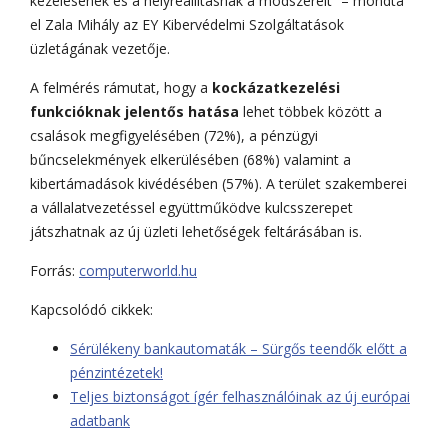
kezelésének és a helyreállításnak a módszereit” – mondta
el Zala Mihály az EY Kibervédelmi Szolgáltatások
üzletágának vezetője.
A felmérés rámutat, hogy a
kockázatkezelési
funkcióknak jelentős hatása
lehet többek között a
csalások megfigyelésében (72%), a pénzügyi
bűncselekmények elkerülésében (68%) valamint a
kibertámadások kivédésében (57%). A terület szakemberei
a vállalatvezetéssel együttműködve kulcsszerepet
játszhatnak az új üzleti lehetőségek feltárásában is.
Forrás:
computerworld.hu
Kapcsolódó cikkek:
Sérülékeny bankautomaták – Sürgős teendők előtt a
pénzintézetek!
Teljes biztonságot ígér felhasználóinak az új európai
adatbank