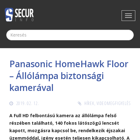
Panasonic HomeHawk Floor
– Állólámpa biztonsági
kamerával
2019. 02. 12.
HÍREK
,
VIDEOMEGFIGYELÉS
A Full HD felbontású kamera az állólámpa felső
részében található, 140 fokos látószögű lencsét
kapott, mozgásra kapcsol be, rendelkezik éjszakai
üzemmóddal, igény esetén teljesen kikapcsolható. A