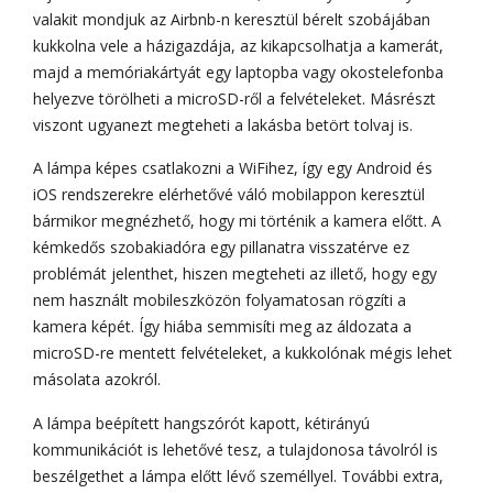
valakit mondjuk az Airbnb-n keresztül bérelt szobájában
kukkolna vele a házigazdája, az kikapcsolhatja a kamerát,
majd a memóriakártyát egy laptopba vagy okostelefonba
helyezve törölheti a microSD-ről a felvételeket. Másrészt
viszont ugyanezt megteheti a lakásba betört tolvaj is.
A lámpa képes csatlakozni a WiFihez, így egy Android és
iOS rendszerekre elérhetővé váló mobilappon keresztül
bármikor megnézhető, hogy mi történik a kamera előtt. A
kémkedős szobakiadóra egy pillanatra visszatérve ez
problémát jelenthet, hiszen megteheti az illető, hogy egy
nem használt mobileszközön folyamatosan rögzíti a
kamera képét. Így hiába semmisíti meg az áldozata a
microSD-re mentett felvételeket, a kukkolónak mégis lehet
másolata azokról.
A lámpa beépített hangszórót kapott, kétirányú
kommunikációt is lehetővé tesz, a tulajdonosa távolról is
beszélgethet a lámpa előtt lévő személlyel. További extra,