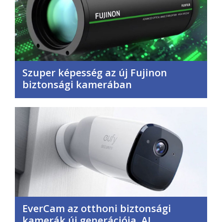
Szuper képesség az új Fujinon
biztonsági kamerában
EverCam az otthoni biztonsági
kamerák új generációja. AI