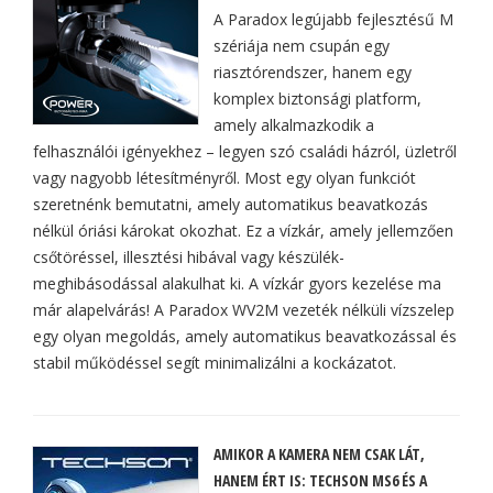
A Paradox legújabb fejlesztésű M
szériája nem csupán egy
riasztórendszer, hanem egy
komplex biztonsági platform,
amely alkalmazkodik a
felhasználói igényekhez – legyen szó családi házról, üzletről
vagy nagyobb létesítményről. Most egy olyan funkciót
szeretnénk bemutatni, amely automatikus beavatkozás
nélkül óriási károkat okozhat. Ez a vízkár, amely jellemzően
csőtöréssel, illesztési hibával vagy készülék-
meghibásodással alakulhat ki. A vízkár gyors kezelése ma
már alapelvárás! A Paradox WV2M vezeték nélküli vízszelep
egy olyan megoldás, amely automatikus beavatkozással és
stabil működéssel segít minimalizálni a kockázatot.
AMIKOR A KAMERA NEM CSAK LÁT,
HANEM ÉRT IS: TECHSON MS6 ÉS A