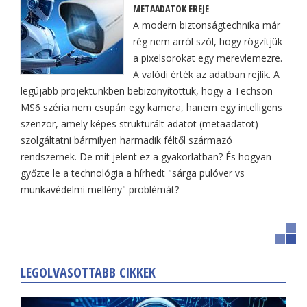
METAADATOK EREJE
A modern biztonságtechnika már
rég nem arról szól, hogy rögzítjük
a pixelsorokat egy merevlemezre.
A valódi érték az adatban rejlik. A
legújabb projektünkben bebizonyítottuk, hogy a Techson
MS6 széria nem csupán egy kamera, hanem egy intelligens
szenzor, amely képes strukturált adatot (metaadatot)
szolgáltatni bármilyen harmadik féltől származó
rendszernek. De mit jelent ez a gyakorlatban? És hogyan
győzte le a technológia a hírhedt "sárga pulóver vs
munkavédelmi mellény" problémát?
LEGOLVASOTTABB CIKKEK