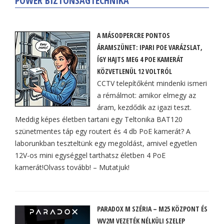
POWER BIZTONSÁGTECHNIKA
A MÁSODPERCRE PONTOS
ÁRAMSZÜNET: IPARI POE VARÁZSLAT,
ÍGY HAJTS MEG 4 POE KAMERÁT
KÖZVETLENÜL 12 VOLTRÓL
CCTV telepítőként mindenki ismeri
a rémálmot: amikor elmegy az
áram, kezdődik az igazi teszt.
Meddig képes életben tartani egy Teltonika BAT120
szünetmentes táp egy routert és 4 db PoE kamerát? A
laborunkban teszteltünk egy megoldást, amivel egyetlen
12V-os mini egységgel tarthatsz életben 4 PoE
kamerát!Olvass tovább! – Mutatjuk!
PARADOX M SZÉRIA – M25 KÖZPONT ÉS
WV2M VEZETÉK NÉLKÜLI SZELEP