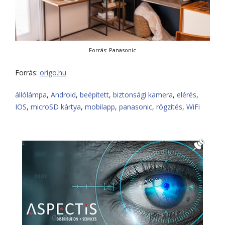
Forrás: Panasonic
Forrás:
origo.hu
állólámpa
,
Android
,
beépített
,
biztonsági kamera
,
elérés
,
IOS
,
microSD kártya
,
mobilapp
,
panasonic
,
rögzítés
,
WiFi