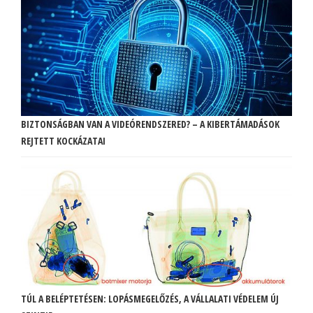
BIZTONSÁGBAN VAN A VIDEÓRENDSZERED? – A KIBERTÁMADÁSOK
REJTETT KOCKÁZATAI
TÚL A BELÉPTETÉSEN: LOPÁSMEGELŐZÉS, A VÁLLALATI VÉDELEM ÚJ