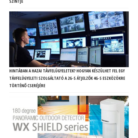
SZINTJE
HINTÁBAN A HAZAI TÁVFELÜGYELETEK? HOGYAN KÉSZÜLHET FEL EGY
TÁVFELÜGYELETI SZOLGÁLTATÓ A 2G-S ÁTJELZŐK 4G-S ESZKÖZÖKRE
TÖRTÉNŐ CSERÉJÉRE