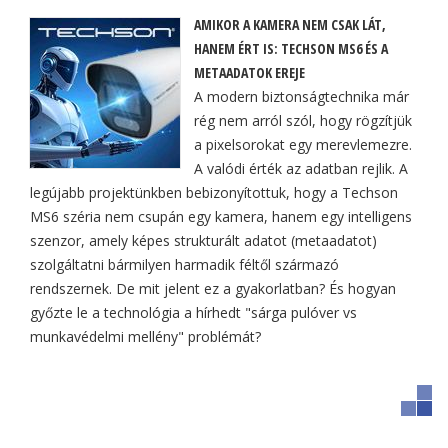
AMIKOR A KAMERA NEM CSAK LÁT,
HANEM ÉRT IS: TECHSON MS6 ÉS A
METAADATOK EREJE
A modern biztonságtechnika már
rég nem arról szól, hogy rögzítjük
a pixelsorokat egy merevlemezre.
A valódi érték az adatban rejlik. A
legújabb projektünkben bebizonyítottuk, hogy a Techson
MS6 széria nem csupán egy kamera, hanem egy intelligens
szenzor, amely képes strukturált adatot (metaadatot)
szolgáltatni bármilyen harmadik féltől származó
rendszernek. De mit jelent ez a gyakorlatban? És hogyan
győzte le a technológia a hírhedt "sárga pulóver vs
munkavédelmi mellény" problémát?