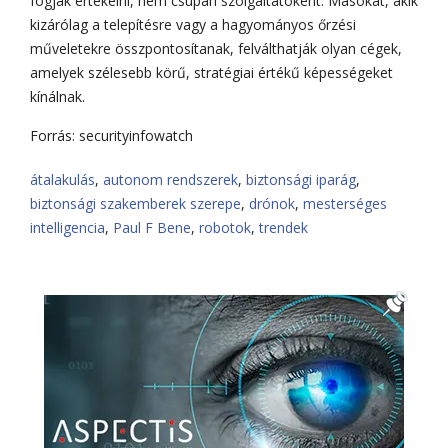
fogják értékelni, nem csupán szolgáltatóként. Másokat, akik
kizárólag a telepítésre vagy a hagyományos őrzési
műveletekre összpontosítanak, felválthatják olyan cégek,
amelyek szélesebb körű, stratégiai értékű képességeket
kínálnak.
Forrás: securityinfowatch
átalakulás
,
autonom rendszerek
,
biztonsági iparág
,
biztonsági szakemberek szerepe
,
drónok
,
mesterséges
intelligencia
,
Paul F Bene
,
robotok
,
trendek