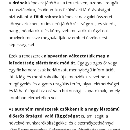
A
drónok
képesek járőrözni a területeken, azonnal reagálni
a riasztásokra, és dinamikus felülnézeti látótávolságot
biztosítani. A
földi robotok
képesek navigálni összetett
környezetekben, rutinszerű járőrözést végezni, és videó-,
hang-, hőadatokat és környezeti mutatókat rögzíteni,
amelyek messze meghaladják az emberi érzékszervi
képességeket.
Ezek a rendszerek
alapvetően változtatják meg a
lefedettség elérésének módját
. Egy gyalogos őr vagy
egy fix kamera csak korlátozott mennyiségű információt
lát. A légi és mobil robotika új dimenziókat vezet be a
megfigyelés és a gyors reagálás terén, olyan elérhetőséget
és láthatóságot biztosítva a biztonsági csapatoknak, amely
korábban elérhetetlen volt.
Az
autonóm rendszerek csökkentik a nagy létszámú
élőerős őrségtől való függőséget
is, ami segíti a
növekvő munkaerőköltségekkel és a személyzethiánnyal
küzdő szervezeteket. Folyamatosan, fáradtság vagy zavaró