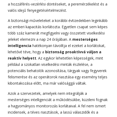
a hozzáférés-vezérlési döntéseket, a peremérzékelést és a
valós idejű fenyegetésértelmezést.
A biztonsági műveleteket a korábbi évtizedekben leginkább
az emberi kapacitás korlátozta. Egyetlen csapat sem képes
több száz kamerát megfigyelni vagy összetett viselkedési
jeleket elemezni a nap 24 órájában. A
mesterséges
intelligencia
hatékonyan távolítja el ezeket a korlátokat,
lehetővé téve, hogy a
biztonság proaktívvá váljon a
reaktív helyett
. Az egykor lehetetlen képességek, mint
például a szokatlan viselkedési minták észlelése, a
potenciális behatolók azonosítása, tárgyak vagy fegyverek
felismerése és az operátorok riasztása egy esemény teljes
kibontakozása előtt, ma már valósággá váltak.
Azok a szervezetek, amelyek nem integrálják a
mesterséges intelligenciát a működésükbe, küzdeni fognak
a hagyományos monitorozás korlátaival. A fel nem ismert
incidensek, a téves riasztások, a lassú válaszidők és a