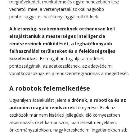
megnövekedett munkaterhelés egyre nehezebben lesz
védhető, mivel a versenytársak sokkal nagyobb
pontossággal és hatékonysággal működnek.
A biztonsági szakembereknek otthonosan kell
elsajátítaniuk a mesterséges intelligencia
rendszereinek működését, a leghatékonyabb
felhasználási területeket és a felelősségteljes
kezelésüket.
Ez magában foglalja a modellek
pontosságának, az adatkezelésnek, az adatvédelmi
vonatkozásoknak és a rendszerintegrációnak a megértését.
A robotok felemelkedése
Ugyanilyen átalakulást jelent a
drónok, a robotika és az
autonóm reagáló rendszerek
térnyerése. Ezek az
eszközök már nem kísérleti jellegűek; élő környezetben
alkalmazzák őket kampuszon, ipari létesítményekben,
önkormányzatokban, nagy kereskedelmi ingatlanokban stb.