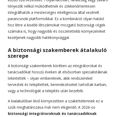
tényezők nélkül működhetnek és zökkenőmentesen
integrálhatók a mesterséges intelligencia által vezérelt
parancsnoki platformokkal. Ez a kombináció olyan hatást
hoz létre a kisebb létszámokat mozgató biztonsági cégek
számára is, hogy nagyobb és összetettebb környezeteket
kezeljenek nagyobb hatékonysággal.
A biztonsági szakemberek átalakuló
szerepe
A biztonsági szakemberek körében az integrátorokat és
tanácsadókat hosszú éveken át elsősorban specialistáknak
tekintették – olyan embereknek, akik rendszereket
terveztek és telepítettek, berendezéseket tartottak karban,
vagy a technológiát a telepítés után kezelték.
A kialakulóban lévő környezetben a szakértelemnek ez a
szűk meghatározása már nem elegendő. A 2026-os
biztonsági integrátoroknak és tanácsadóknak