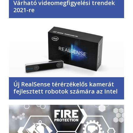
Várható videomegfigyelési trendek
2021-re
Új RealSense térérzékelős kamerát
fejlesztett robotok számára az Intel