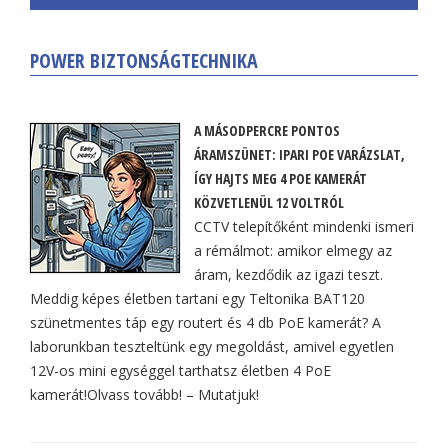
POWER BIZTONSÁGTECHNIKA
A MÁSODPERCRE PONTOS
ÁRAMSZÜNET: IPARI POE VARÁZSLAT,
ÍGY HAJTS MEG 4 POE KAMERÁT
KÖZVETLENÜL 12 VOLTRÓL
CCTV telepítőként mindenki ismeri
a rémálmot: amikor elmegy az
áram, kezdődik az igazi teszt.
Meddig képes életben tartani egy Teltonika BAT120
szünetmentes táp egy routert és 4 db PoE kamerát? A
laborunkban teszteltünk egy megoldást, amivel egyetlen
12V-os mini egységgel tarthatsz életben 4 PoE
kamerát!Olvass tovább! – Mutatjuk!