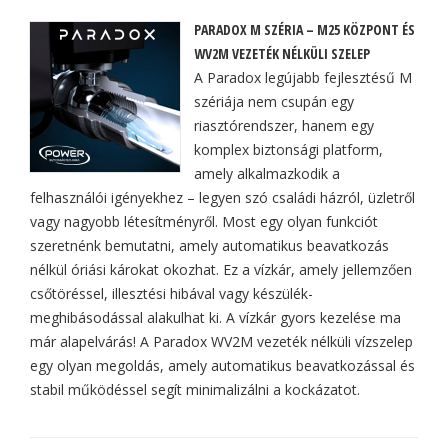
PARADOX M SZÉRIA – M25 KÖZPONT ÉS
WV2M VEZETÉK NÉLKÜLI SZELEP
A Paradox legújabb fejlesztésű M
szériája nem csupán egy
riasztórendszer, hanem egy
komplex biztonsági platform,
amely alkalmazkodik a
felhasználói igényekhez – legyen szó családi házról, üzletről
vagy nagyobb létesítményről. Most egy olyan funkciót
szeretnénk bemutatni, amely automatikus beavatkozás
nélkül óriási károkat okozhat. Ez a vízkár, amely jellemzően
csőtöréssel, illesztési hibával vagy készülék-
meghibásodással alakulhat ki. A vízkár gyors kezelése ma
már alapelvárás! A Paradox WV2M vezeték nélküli vízszelep
egy olyan megoldás, amely automatikus beavatkozással és
stabil működéssel segít minimalizálni a kockázatot.