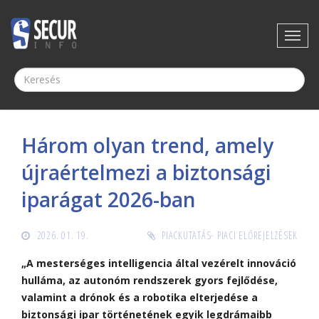
Három olyan trend, amely
újraértelmezi a biztonsági
iparágat 2026-ban
2026. 01. 19.
PIACKUTATÁS- PIACI ELŐREJELZÉSEK
„A mesterséges intelligencia által vezérelt innováció
hulláma, az autonóm rendszerek gyors fejlődése,
valamint a drónok és a robotika elterjedése a
biztonsági ipar történetének egyik legdrámaibb