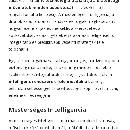
válaszút előtt áll.
A technológia átalakítja a biztonsági
műveletek minden aspektusát
– az észleléstől a
reagáláson át a kezelésig. A mesterséges intelligencia, a
drónok és az autonóm rendszerek fogják meghatározni,
hogyan azonosítják és mérséklik a szervezetek a
kockázatokat, és az ügyfelek elvárásai az intelligensebb,
integráltabb és prediktívebb védelmi stratégiák felé
tolódnak el.
Egyszerűen fogalmazva, a hagyományos, hardverközpontú
biztonság már a múlté, és az iparág minden érdekeltje –
szakemberek, integrátorok és még a gyártók is – olyan
intelligens rendszerek felé mozdulnak
amelyek
példátlan sebességgel és pontossággal képesek elemezni,
értelmezni és reagálni.
Mesterséges Intelligencia
A mesterséges intelligencia ma már a modern biztonsági
műveletek középpontjában áll, működteti a videoanalitikát,