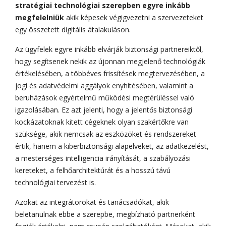
stratégiai technológiai szerepben egyre inkább
megfelelniük
akik képesek végigvezetni a szervezeteket
egy összetett digitális átalakuláson.
Az ügyfelek egyre inkább elvárják biztonsági partnereiktől,
hogy segítsenek nekik az újonnan megjelenő technológiák
értékelésében, a többéves frissítések megtervezésében, a
jogi és adatvédelmi aggályok enyhítésében, valamint a
beruházások egyértelmű működési megtérüléssel való
igazolásában. Ez azt jelenti, hogy a jelentős biztonsági
kockázatoknak kitett cégeknek olyan szakértőkre van
szüksége, akik nemcsak az eszközöket és rendszereket
értik, hanem a kiberbiztonsági alapelveket, az adatkezelést,
a mesterséges intelligencia irányítását, a szabályozási
kereteket, a felhőarchitektúrát és a hosszú távú
technológiai tervezést is.
Azokat az integrátorokat és tanácsadókat, akik
beletanulnak ebbe a szerepbe, megbízható partnerként