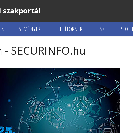
 szakportál
EK
ESEMÉNYEK
TELEPÍTŐKNEK
TESZT
PROJE
m - SECURINFO.hu