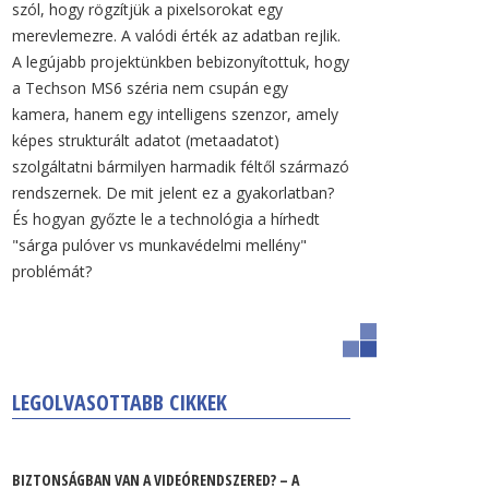
szól, hogy rögzítjük a pixelsorokat egy
merevlemezre. A valódi érték az adatban rejlik.
A legújabb projektünkben bebizonyítottuk, hogy
a Techson MS6 széria nem csupán egy
kamera, hanem egy intelligens szenzor, amely
képes strukturált adatot (metaadatot)
szolgáltatni bármilyen harmadik féltől származó
rendszernek. De mit jelent ez a gyakorlatban?
És hogyan győzte le a technológia a hírhedt
"sárga pulóver vs munkavédelmi mellény"
problémát?
LEGOLVASOTTABB CIKKEK
BIZTONSÁGBAN VAN A VIDEÓRENDSZERED? – A