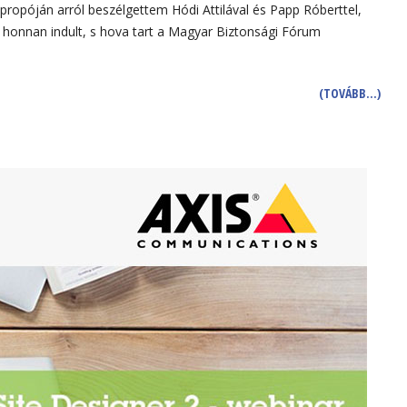
propóján arról beszélgettem Hódi Attilával és Papp Róberttel,
n honnan indult, s hova tart a Magyar Biztonsági Fórum
(TOVÁBB…)