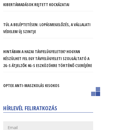
KIBERTÁMADÁSOK REJTETT KOCKÁZATAI
TÚL A BELÉPTETÉSEN: LOPÁSMEGELŐZÉS, A VÁLLALATI
VÉDELEM ÚJ SZINTJE
HINTÁBAN A HAZAI TÁVFELÜGYELETEK? HOGYAN
KÉSZÜLHET FEL EGY TÁVFELÜGYELETI SZOLGÁLTATÓ A
2G-S ÁTJELZŐK 4G-S ESZKÖZÖKRE TÖRTÉNŐ CSERÉJÉRE
OPTEX ANTI-MASZKOLÁS KISOKOS
HÍRLEVÉL FELIRATKOZÁS