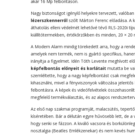
akár 16 Mp felbontáson.
Nagy biztonságot igénylő helyekre tervezett, valóban 
lézerszkennerről
szólt Márton Ferenc előadása. A k
áthatolás elleni védelmét lehetővé tévő RLS-2020i tí
kiállítótermekben, értékőrzőkben és minden, 20 × 20
A Modern Alarm mindig törekedett arra, hogy a rende
amelyek nem termék, nem is gyártó specifikus, hanem
irányítja a figyelmet. Idén Tóth Levente meghívott 
képfelbontás előnyeit és korlátait
mutatta be val
szemléltette, hogy a nagy képfelbontást csak megfele
kihasználni, mivel a fényviszonyok változása jelentős 
felbontásra. A képek és videófelvételek összehason
megfelelő termékválasztás, és az alapos rendszerter
Az első nap szakmai programját, malacsütés, tepertő é
kíséretében. Bár a délután egyre hűvösebb lett, de a v
hogy senki se fázzon. A kiváló vacsora és borkülönleg
nosztalgia (Beatles Emlékzenekar) és nem kevés hu