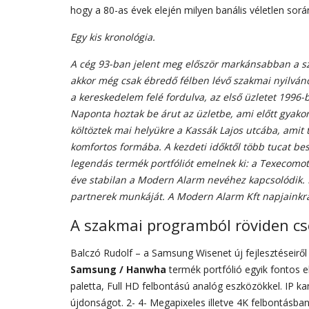
hogy a 80-as évek elején milyen banális véletlen sor
Egy kis kronológia.
A cég 93-ban jelent meg először markánsabban a szé
akkor még csak ébredő félben
lévő szakmai
nyilván
a kereskedelem felé fordulva, az első üzletet 1996
Naponta hoztak be árut az üzletbe, ami előtt gyakor
költöztek mai helyükre a Kassák Lajos utcába, amit 
komfortos formába. A kezdeti időktől több tucat bes
legendás termék portfóliót emelnek ki: a Texecomot
éve stabilan a Modern Alarm nevéhez kapcsolódik. 
partnerek munkáját. A Modern Alarm Kft napjainkra
A szakmai programból röviden c
Balczó Rudolf – a Samsung Wisenet új fejlesztéseiről 
Samsung / Hanwha
termék portfólió egyik fontos 
paletta, Full HD felbontású analóg eszközökkel. IP ka
újdonságot. 2- 4- Megapixeles illetve 4K felbontásba