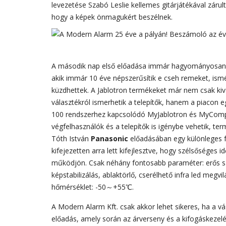
levezetése Szabó Leslie kellemes gitárjátékával zárul
hogy a képek önmagukért beszélnek.
A második nap első előadása immár hagyományosa
akik immár 10 éve népszerűsítik e cseh remeket, ismé
küzdhettek. A Jablotron termékeket már nem csak ki
választékról ismerhetik a telepítők, hanem a piacon e
100 rendszerhez kapcsolódó MyJablotron és MyCompa
végfelhasználók és a telepítők is igénybe vehetik, t
Tóth István
Panasonic
előadásában egy különleges 
kifejezetten arra lett kifejlesztve, hogy szélsőséges
működjön. Csak néhány fontosabb paraméter: erős sz
képstabilizálás, ablaktörlő, cserélhető infra led megv
hőmérséklet: -50～+55℃.
A Modern Alarm Kft. csak akkor lehet sikeres, ha a vás
előadás, amely során az árverseny és a kifogáskezel