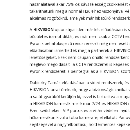
használatával akár 75%-os sávszélesség csökkenést ér
takaríthatunk meg a normál H264-hez viszonyítva. Vég
alkalmas rögzítőkről, amelyek már hibatűrő rendszerk
A
HIKVISION
újdonságai idén már két előadásban is s
bődületes iramot diktál, és már nem csak a CCTV terü
Pyronix behatolásjelző rendszerekről még nem esett 
előadásában ismerhették meg a partnerek a HIKVISION
lehetőségeket. Ezek nem csupán önálló rendszerként
meglévő megoldásait- a CCTV rendszerrel is képesek
Pyronix rendszereit is beintegrálják a HIKVISION szo
Dubiczky Tamás előadásában a videó rendszerek, és az
HIKVISION arra törekszik, hogy a biztonságtechnika
a saját gyárából kerüljön ki, ezzel is biztosítva a ma
a HIKVISION kamerák mellé már 7/24-es HIKVISION mo
Ezen switcheken VIP portok és a villámvédelem nyújt
hőkamerákon kívül a több kamerafejjel ellátott Pano
segítségével a nagyfelbontású, holttérmentes képeke