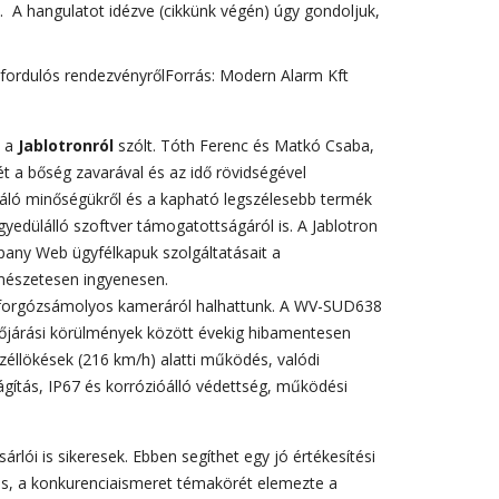
t. A hangulatot idézve (cikkünk végén) úgy gondoljuk,
n a
Jablotronról
szólt. Tóth Ferenc és Matkó Csaba,
t a bőség zavarával és az idő rövidségével
váló minőségükről és a kapható legszélesebb termék
gyedülálló szoftver támogatottságáról is. A Jablotron
ny Web ügyfélkapuk szolgáltatásait a
ermészetesen ingyenesen.
forgózsámolyos kameráról halhattunk. A WV-SUD638
 időjárási körülmények között évekig hibamentesen
éllökések (216 km/h) alatti működés, valódi
ilágítás, IP67 és korrózióálló védettség, működési
árlói is sikeresek. Ebben segíthet egy jó értékesítési
és, a konkurenciaismeret témakörét elemezte a