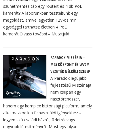
szünetmentes táp egy routert és 4 db PoE
kamerát? A laborunkban teszteltünk egy
megoldást, amivel egyetlen 12V-os mini
egységgel tarthatsz életben 4 PoE
kamerát!Olvass tovább! – Mutatjuk!
PARADOX M SZÉRIA –
M25 KÖZPONT ÉS WV2M
VEZETÉK NÉLKÜLI SZELEP
A Paradox legújabb
fejlesztésű M szériája
nem csupán egy
riasztórendszer,
hanem egy komplex biztonsági platform, amely
alkalmazkodik a felhasználói igényekhez –
legyen szó családi házról, üzletről vagy
nagyobb létesítményről. Most egy olyan