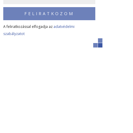
FELIRATKOZOM
A feliratkozással elfogadja az
adatvédelmi
szabályzatot