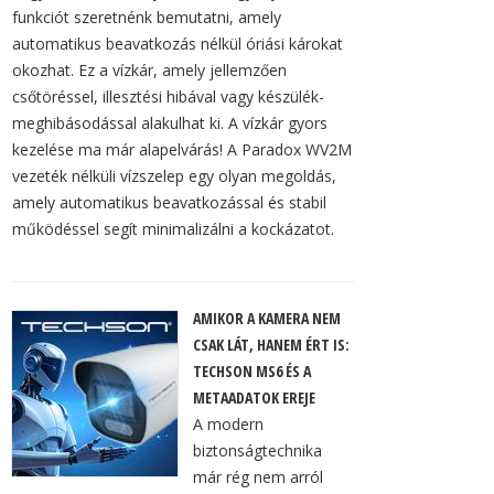
funkciót szeretnénk bemutatni, amely
automatikus beavatkozás nélkül óriási károkat
okozhat. Ez a vízkár, amely jellemzően
csőtöréssel, illesztési hibával vagy készülék-
meghibásodással alakulhat ki. A vízkár gyors
kezelése ma már alapelvárás! A Paradox WV2M
vezeték nélküli vízszelep egy olyan megoldás,
amely automatikus beavatkozással és stabil
működéssel segít minimalizálni a kockázatot.
AMIKOR A KAMERA NEM
CSAK LÁT, HANEM ÉRT IS:
TECHSON MS6 ÉS A
METAADATOK EREJE
A modern
biztonságtechnika
már rég nem arról