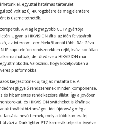
hetünk el, egyúttal hatalmas tárterület
ül szó volt az új 4K rögzítésre és megjelentésre
ént is üzemeltethetők.
zerepeltek. A világ legnagyobb CCTV gyártója
letén. Ugyan a HIKVISION által az idén felvásárolt
szó, az Intercom termékekről annál több. Rác Géza
 IP kaputelefon rendszerekben rejlő, kvázi korlátlan
 alkalmazhatóak, de -ötvözve a HIKVISION már
 együttműködni. Valószínű, hogy közeljövőben a
ftveres platformokba.
ok kiegészítőinek új tagjait mutatta be. A
i videómegfigyelő rendszereinek minden komponense,
gas és hibamentes rendelkezésre állást. Így a jövőben
nitorokat, és HIKVISION switcheket is kínálnak.
anak további biztonságot. Idei újdonság még a
vu fantázia nevű termék, mely a több kamerafej
t ötvözi a Darkfighter PTZ kamerák teljesítményével