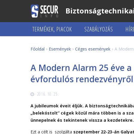
Biztonságtechnikai
TERMÉKEK, PIACOK
SZABÁLYOZÁS
HÍR
Főoldal
Események
Céges események
A Modern 
A Modern Alarm 25 éve a 
évfordulós rendezvényről
2016. 10. 25.
A jubileumok éveit éljük. A biztonságtechniká
„belekóstolt” cégek közül mára többen is a sz
ünnepelnek és tekintenek vissza a kezdetekre
Ezt a célt is szolgálta
szeptember 22-23-án Galya