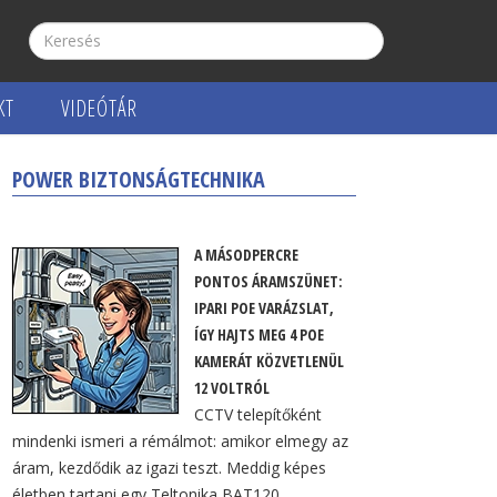
KT
VIDEÓTÁR
POWER BIZTONSÁGTECHNIKA
A MÁSODPERCRE
PONTOS ÁRAMSZÜNET:
IPARI POE VARÁZSLAT,
ÍGY HAJTS MEG 4 POE
KAMERÁT KÖZVETLENÜL
12 VOLTRÓL
CCTV telepítőként
mindenki ismeri a rémálmot: amikor elmegy az
áram, kezdődik az igazi teszt. Meddig képes
életben tartani egy Teltonika BAT120