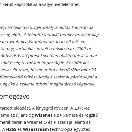
án került kapcsolatba a vagyonvédelemmel.
p emlékű Security§ Safety kiállítás kapcsán az
osság előtt. A telepítő munkát befejezve, kizárólag
-ban nyitották a Pannónia utcában 20 m2- en.
ta még sorbaállás is volt a hőskorban. 2000-be
többszörös átépítést követően alakítottak át a mai
zállító cég termékeit importálják. Közülük két
 és az Optexet, hiszen mind a kettő több mint 20
Kiemelkedő felkészültségű szakmai gárda segíti a
 egyike a szakma itthoni meghatározó cégeinek.
semegézve
tartott előadást. A lényegről röviden: A 2016-os
eleme az új analóg
Wisenet HD+
kamera és rögzítő
merák terén a Wisenet Q és P szériája jelenti az
n. A
H265
és
Wisestream
technológia együttes