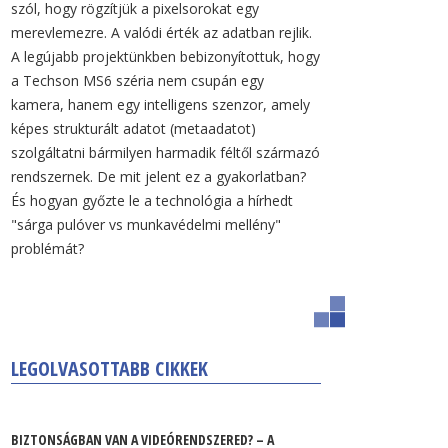
szól, hogy rögzítjük a pixelsorokat egy
merevlemezre. A valódi érték az adatban rejlik.
A legújabb projektünkben bebizonyítottuk, hogy
a Techson MS6 széria nem csupán egy
kamera, hanem egy intelligens szenzor, amely
képes strukturált adatot (metaadatot)
szolgáltatni bármilyen harmadik féltől származó
rendszernek. De mit jelent ez a gyakorlatban?
És hogyan győzte le a technológia a hírhedt
"sárga pulóver vs munkavédelmi mellény"
problémát?
LEGOLVASOTTABB CIKKEK
BIZTONSÁGBAN VAN A VIDEÓRENDSZERED? – A