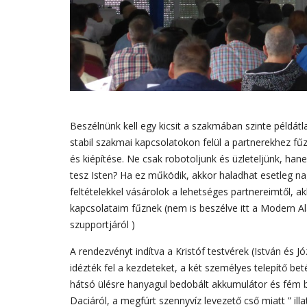
Beszélnünk kell egy kicsit a szakmában szinte példát
stabil szakmai kapcsolatokon felül a partnerekhez f
és kiépítése. Ne csak robotoljunk és üzleteljünk, ha
tesz Isten? Ha ez működik, akkor haladhat esetleg na
feltételekkel vásárolok a lehetséges partnereimtől,
kapcsolataim fűznek (nem is beszélve itt a Modern 
szupportjáról )
A rendezvényt indítva a Kristóf testvérek (István és J
idézték fel a kezdeteket, a két személyes telepítő beté
hátsó ülésre hanyagul bedobált akkumulátor és fém be
Daciáról, a megfúrt szennyvíz levezető cső miatt ” illa