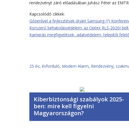
rendezvényt záró előadásában Juhász Péter az EMTREK
Kapcsolódó cikkek:
Gőzerővel a fejlesztések útján! Samsung (?) Konfere
Korszerű behatolásvédelem: az Optex RLS-2020I belté
Kamerás megfigyelések- adatvédelem- telepítői felel
25 év
,
évforduló
,
Modern Alarm
,
Rendezvény
,
szakma
Kiberbiztonsági szabályok 2025-
ben: mire kell figyelni
Magyarországon?