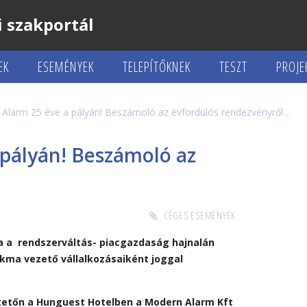
 szakportál
EK
ESEMÉNYEK
TELEPÍTŐKNEK
TESZT
PROJE
Alarm 25 éve a pályán! Beszámoló az évfordulós rendezvényről
pályán! Beszámoló az
CÉGES ESEMÉNYEK
ba a rendszerváltás- piacgazdaság hajnalán
akma vezető vállalkozásaiként joggal
.
tetőn a Hunguest Hotelben a Modern Alarm Kft