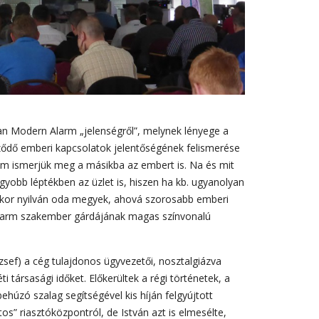
lan Modern Alarm „jelenségről”, melynek lényege a
űződő emberi kapcsolatok jelentőségének felismerése
nem ismerjük meg a másikba az embert is. Na és mit
gyobb léptékben az üzlet is, hiszen ha kb. ugyanolyan
 akkor nyilván oda megyek, ahová szorosabb emberi
Alarm szakember gárdájának magas színvonalú
ózsef) a cég tulajdonos ügyvezetői, nosztalgiázva
ti társasági időket. Előkerültek a régi történetek, a
húzó szalag segítségével kis híján felgyújtott
tos” riasztóközpontról, de István azt is elmesélte,