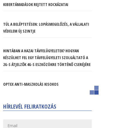
KIBERTÁMADÁSOK REJTETT KOCKÁZATAI
TÚL A BELÉPTETÉSEN: LOPÁSMEGELŐZÉS, A VÁLLALATI
VÉDELEM ÚJ SZINTJE
HINTÁBAN A HAZAI TÁVFELÜGYELETEK? HOGYAN
KÉSZÜLHET FEL EGY TÁVFELÜGYELETI SZOLGÁLTATÓ A
2G-S ÁTJELZŐK 4G-S ESZKÖZÖKRE TÖRTÉNŐ CSERÉJÉRE
OPTEX ANTI-MASZKOLÁS KISOKOS
HÍRLEVÉL FELIRATKOZÁS