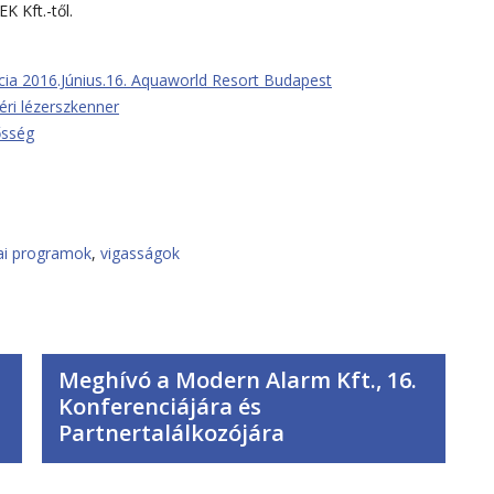
 Kft.-től.
ncia 2016.Június.16. Aquaworld Resort Budapest
ri lézerszkenner
ősség
i programok
,
vigasságok
Meghívó a Modern Alarm Kft., 16.
Konferenciájára és
Partnertalálkozójára