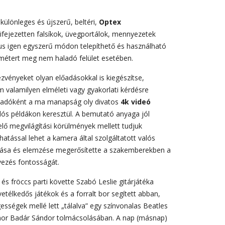
különleges és újszerű, beltéri,
Optex
ifejezetten falsíkok, üvegportálok, mennyezetek
pus igen egyszerű módon telepíthető és használható
 métert meg nem haladó felület esetében.
zvényeket olyan előadásokkal is kiegészítse,
 valamilyen elméleti vagy gyakorlati kérdésre
előadóként a ma manapság oly divatos
4k videó
ós példákon keresztül. A bemutató anyaga jól
lő megvilágítási körülmények mellett tudjuk
hatással lehet a kamera által szolgáltatott valós
lítása és elemzése megerősítette a szakemberekben a
vezés fontosságát.
s fröccs parti követte Szabó Leslie gitárjátéka
etélkedős játékok és a forralt bor segített abban,
ességek mellé lett „tálalva” egy színvonalas Beatles
mor Badár Sándor tolmácsolásában. A nap (másnap)