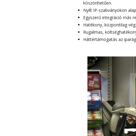
köszönhetően.
Nyílt IP-szabványokon alap
Egyszerű integráció más re
Hatékony, központilag végz
Rugalmas, költséghatékony
Háttértámogatás az iparág