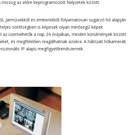
n mozog az előre beprogramozott helyzetek között.
ól, járművekből és emberekből folyamatosan sugárzó hő alapján
 teljes sötétségben is képesek olyan minősegű képek
el az üzemeltetők a nap 24 órájában, minden körülmények között
geket, és megfelelően reagálhatnak azokra. A hálózati hőkamerák
esszionális IP alapú megfigyelőrendszernek.