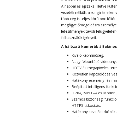
A nappal és éjszaka, illetve kül
vezeték nélküli, a rongálás elle
több cég is teljes körű portfólió
megfigyelőmegoldásra személyek 
létesítmények távoli felügyeletéh
felhasználók igényeit.
A hálózati kamerák általános
Kiváló képminőség.
Nagy felbontású videoanyag
HDTV és megapixeles term
Közvetlen kapcsolódás vez
Hatékony esemény- és rias
Beépített intelligens funk
H.264, MPEG-4 es Motion 
Számos biztonsági funkció,
HTTPS-titkosítás.
Hatékony kezelőeszközök a