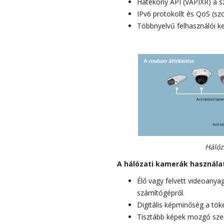
Hatékony API (VAPIXR) a s
IPv6 protokollt és QoS (s
Többnyelvű felhasználói ke
Hálóz
A hálózati kamerák használa
Élő vagy felvett videoanya
számítógépről.
Digitális képminőség a tök
Tisztább képek mozgó szem