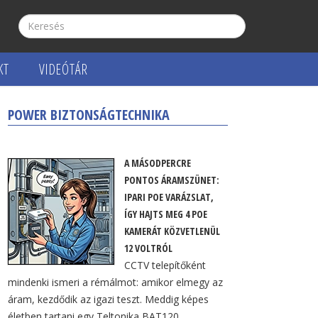
KT
VIDEÓTÁR
POWER BIZTONSÁGTECHNIKA
A MÁSODPERCRE
PONTOS ÁRAMSZÜNET:
IPARI POE VARÁZSLAT,
ÍGY HAJTS MEG 4 POE
KAMERÁT KÖZVETLENÜL
12 VOLTRÓL
CCTV telepítőként
mindenki ismeri a rémálmot: amikor elmegy az
áram, kezdődik az igazi teszt. Meddig képes
életben tartani egy Teltonika BAT120