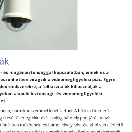
ák
- és magánbiztonsággal kapcsolatban, ennek és a
öszönhetően virágzik a videomegfigyelési piac. Egyre
ideorendszerekre, a felhasználók kihasználják a
nyokon alapuló biztonsági- és videomegfigyelési
et.
onnan, bármikor szemmel lehet tartani. A hálózati kamerák
gzítését és megtekintését a világ bármely pontjáról. A nyílt
 önállóan működnek, és bárhol elhelyezhetők, ahol van elérhető
ő szoftverrel vagy akár valamely böngészővel is megtekinthetők.