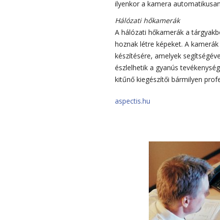
ilyenkor a kamera automatikusa
Hálózati hőkamerák
A hálózati hőkamerák a tárgyakb
hoznak létre képeket. A kamerák
készítésére, amelyek segítségév
észlelhetik a gyanús tevékenysé
kitűnő kiegészítői bármilyen prof
aspectis.hu