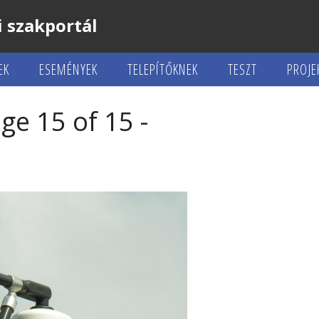
 szakportál
EK
ESEMÉNYEK
TELEPÍTŐKNEK
TESZT
PROJE
ge 15 of 15 -