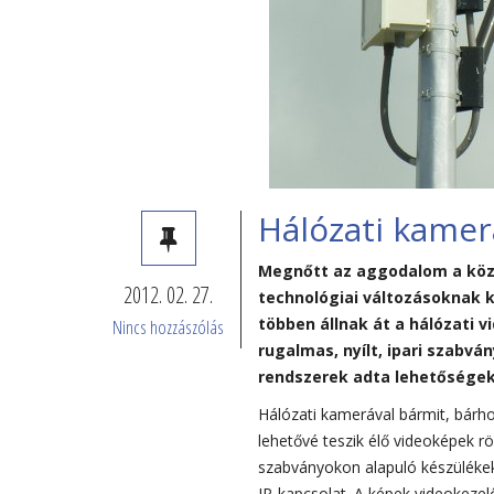
Hálózati kamer
Megnőtt az aggodalom a köz
2012. 02. 27.
technológiai változásoknak k
többen állnak át a hálózati v
Nincs hozzászólás
rugalmas, nyílt, ipari szabvá
rendszerek adta lehetőségek
Hálózati kamerával bármit, bárh
lehetővé teszik élő videoképek rö
szabványokon alapuló készülékek
IP-kapcsolat. A képek videokezel