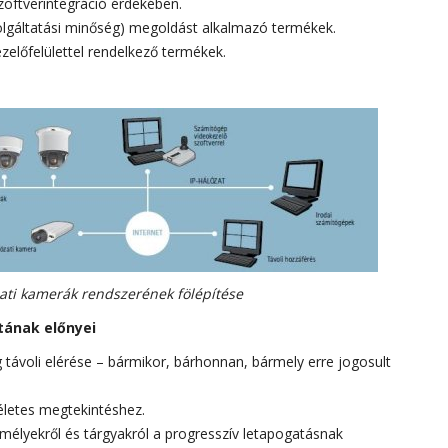
zoftverintegráció érdekében.
zolgáltatási minőség) megoldást alkalmazó termékek.
zelőfelülettel rendelkező termékek.
ati kamerák rendszerének fölépítése
tának előnyei
g távoli elérése – bármikor, bárhonnan, bármely erre jogosult
életes megtekintéshez.
élyekről és tárgyakról a progresszív letapogatásnak