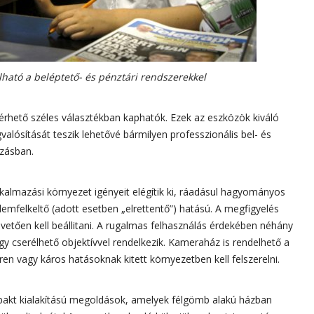
ható a beléptető- és pénztári rendszerekkel
lérhető széles választékban kaphatók. Ezek az eszközök kiváló
ósítását teszik lehetővé bármilyen professzionális bel- és
azásban.
kalmazási környezet igényeit elégítik ki, ráadásul hagyományos
emfelkeltő (adott esetben „elrettentő”) hatású. A megfigyelés
övetően kell beállitani. A rugalmas felhasználás érdekében néhány
vagy cserélhető objektívvel rendelkezik. Kameraház is rendelhető a
en vagy káros hatásoknak kitett környezetben kell felszerelni.
pakt kialakítású megoldások, amelyek félgömb alakú házban