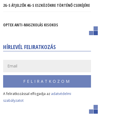
2G-S ÁTJELZŐK 4G-S ESZKÖZÖKRE TÖRTÉNŐ CSERÉJÉRE
OPTEX ANTI-MASZKOLÁS KISOKOS
HÍRLEVÉL FELIRATKOZÁS
FELIRATKOZOM
A feliratkozással elfogadja az
adatvédelmi
szabályzatot