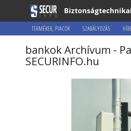
Biztonságtechnikai
TERMÉKEK, PIACOK
SZABÁLYOZÁS
HÍR
bankok Archívum - Pa
SECURINFO.hu