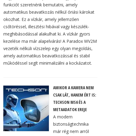
funkciót szeretnénk bemutatni, amely
automatikus beavatkozás nélkül óriási károkat
okozhat. Ez a vízkár, amely jellemzően
csőtöréssel, illesztési hibával vagy készülék-
meghibásodással alakulhat ki. A vízkár gyors
kezelése ma már alapelvárás! A Paradox WV2M
vezeték nélküli vízszelep egy olyan megoldás,
amely automatikus beavatkozással és stabil
működéssel segít minimalizálni a kockázatot.
AMIKOR A KAMERA NEM
CSAK LÁT, HANEM ÉRT IS:
TECHSON MS6 ÉS A
METAADATOK EREJE
A modern
biztonságtechnika
már rég nem arról