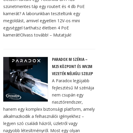
szünetmentes táp egy routert és 4 db PoE
kamerát? A laborunkban teszteltünk egy
megoldást, amivel egyetlen 12V-os mini
egységgel tarthatsz életben 4 PoE
kamerát!Olvass tovább! – Mutatjuk!
PARADOX M SZÉRIA –
M25 KÖZPONT ÉS WV2M
VEZETÉK NÉLKÜLI SZELEP
A Paradox legújabb
fejlesztésű M szériája
nem csupán egy
riasztórendszer,
hanem egy komplex biztonsági platform, amely
alkalmazkodik a felhasználói igényekhez –
legyen szó családi házról, üzletről vagy
nagyobb létesítményről. Most egy olyan