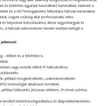
téren és beltérben egyaránt használható kamerákkal, valamint a
n védett és a HDTV/megapixeles felbontású hálózati kamerákkal
t kínál. Legyen szükség akár professzionális video-
és helyszínek biztosításához, illetve vagyontárgyak és
ez, a hálózati videorendszer minden esetben kielégíti a
 jellemzői
 – élőben és a felvételen is.
ékek.
etekes vagy vezeték nélküli IP-hálózatokhoz.
ztáskezelés.
ciók, például mozgásérzékelés, szabotázsérzékelés.
JPEG technológiát alkalmazó termékek.
 például többszintű jelszavas védelem, IP-címek szűrése,
 távolból történő konfiguráláshoz és állapotlekérdezéshez.