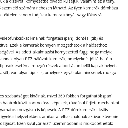
ük a diszkrét, környezetbe olvadó külsejük, valamint az a tény,
ső szemlélő számára nehezen látható. Az ilyen kamerák dómháza
lletéktelenek nem tudják a kamera irányát vagy fókuszát
ideofunkciókat kínálnak forgatási (pan), döntési (tilt) és
zítve. Ezek a kamerák könnyen mozgathatok a hálózathoz
ségével. Az adott alkalmazási környezettől függ, hogy melyik
: vannak olyan PTZ hálózati kamerák, amelyeknél jól látható a
ípusok esetén a mozgó részek a borításon belül kaptak helyet,
 sőt, van olyan típus is, amelynek egyáltalan nincsenek mozgó
es szabadságot kínálnak, mivel 360 fokban forgathatók (pan),
les határok közti zoomolásra képesek, ráadásul fejlett mechanikai
olyamatos mozgásra is képesek. A PTZ dómkamerák ideális
gyelési helyzetekben, amikor a felhasználónak aktívan követnie
 mozgását. Ezen kívül „őrjárat” üzemmódban is működtethetők: