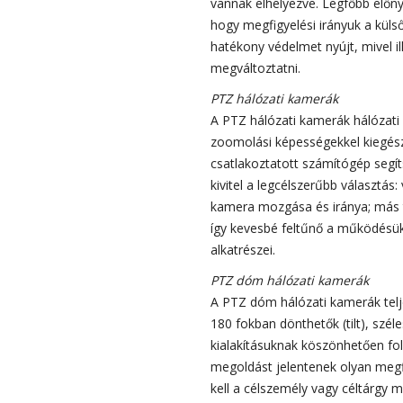
vannak elhelyezve. Legfőbb előny
hogy megfigyelési irányuk a kül
hatékony védelmet nyújt, mivel i
megváltoztatni.
PTZ hálózati kamerák
A PTZ hálózati kamerák hálózati v
zoomolási képességekkel kiegés
csatlakoztatott számítógép segít
kivitel a legcélszerűbb választás
kamera mozgása és iránya; más t
így kevesbé feltűnő a működésük;
alkatrészei.
PTZ dóm hálózati kamerák
A PTZ dóm hálózati kamerák telj
180 fokban dönthetők (tilt), szé
kialakításuknak köszönhetően f
megoldást jelentenek olyan megfi
kell a célszemély vagy céltárgy