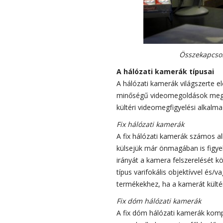
Összekapcsol
A hálózati kamerák típusai
A hálózati kamerák világszerte e
minőségű videomegoldások megval
kültéri videomegfigyelési alkalm
Fix hálózati kamerák
A fix hálózati kamerák számos al
külsejük már önmagában is figyel
irányát a kamera felszerelését k
típus varifokális objektívvel és/
termékekhez, ha a kamerát kültér
Fix dóm hálózati kamerák
A fix dóm hálózati kamerák kom