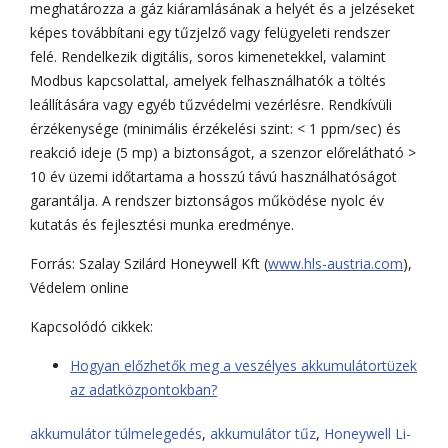
meghatározza a gáz kiáramlásának a helyét és a jelzéseket
képes továbbítani egy tűzjelző vagy felügyeleti rendszer
felé. Rendelkezik digitális, soros kimenetekkel, valamint
Modbus kapcsolattal, amelyek felhasználhatók a töltés
leállítására vagy egyéb tűzvédelmi vezérlésre. Rendkívüli
érzékenysége (minimális érzékelési szint: < 1 ppm/sec) és
reakció ideje (5 mp) a biztonságot, a szenzor előrelátható >
10 év üzemi időtartama a hosszú távú használhatóságot
garantálja. A rendszer biztonságos működése nyolc év
kutatás és fejlesztési munka eredménye.
Forrás: Szalay Szilárd Honeywell Kft (
www.hls-austria.com
),
Védelem online
Kapcsolódó cikkek:
Hogyan előzhetők meg a veszélyes akkumulátortüzek
az adatközpontokban?
akkumulátor túlmelegedés
,
akkumulátor tűz
,
Honeywell Li-