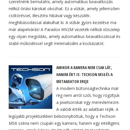
szeretnénk bemutatni, amely automatikus beavatkozás
nélkül óriási károkat okozhat. Ez a vízkár, amely jellemzően
csőtöréssel, illesztési hibával vagy készülék-
meghibásodással alakulhat ki. A vízkár gyors kezelése ma
már alapelvárás! A Paradox WV2M vezeték nélküli vízszelep
egy olyan megoldás, amely automatikus beavatkozással és
stabil működéssel segít minimalizálni a kockázatot.
AMIKOR A KAMERA NEM CSAK LÁT,
HANEM ÉRT IS: TECHSON MS6 ÉS A
METAADATOK EREJE
A modern biztonságtechnika már
rég nem arról szól, hogy rögzítjük
a pixelsorokat egy merevlemezre.
A valódi érték az adatban rejlik. A
legújabb projektünkben bebizonyítottuk, hogy a Techson
MS6 széria nem csupán egy kamera, hanem egy intelligens