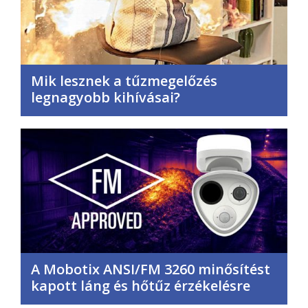
Mik lesznek a tűzmegelőzés
legnagyobb kihívásai?
A Mobotix ANSI/FM 3260 minősítést
kapott láng és hőtűz érzékelésre