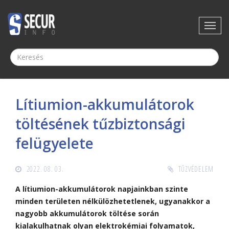
Lítiumion-akkumulátorok
töltésének tűzbiztonsági
felügyelete
2022. 08. 03.
TŰZVÉDELEM
A lítiumion-akkumulátorok napjainkban szinte
minden területen nélkülözhetetlenek, ugyanakkor a
nagyobb akkumulátorok töltése során
kialakulhatnak olyan elektrokémiai folyamatok,