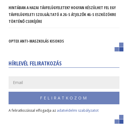
HINTÁBAN A HAZAI TÁVFELÜGYELETEK? HOGYAN KÉSZÜLHET FEL EGY
TÁVFELÜGYELETI SZOLGÁLTATÓ A 2G-S ÁTJELZŐK 4G-S ESZKÖZÖKRE
TÖRTÉNŐ CSERÉJÉRE
OPTEX ANTI-MASZKOLÁS KISOKOS
HÍRLEVÉL FELIRATKOZÁS
FELIRATKOZOM
A feliratkozással elfogadja az
adatvédelmi szabályzatot