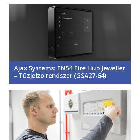
Ajax Systems: EN54 Fire Hub Jeweller
– Tűzjelző rendszer (GSA27-64)