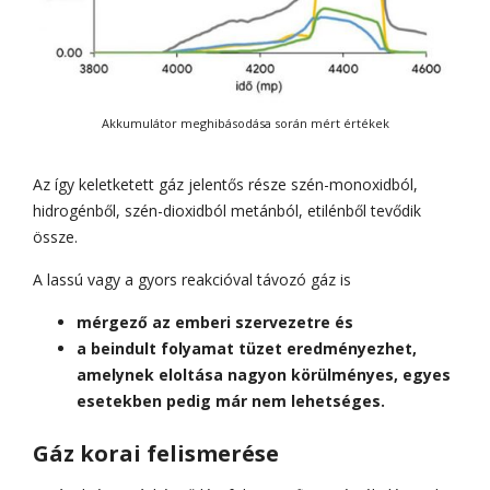
Akkumulátor meghibásodása során mért értékek
Az így keletketett gáz jelentős része szén-monoxidból,
hidrogénből, szén-dioxidból metánból, etilénből tevődik
össze.
A lassú vagy a gyors reakcióval távozó gáz is
mérgező az emberi szervezetre és
a beindult folyamat tüzet eredményezhet,
amelynek eloltása nagyon körülményes, egyes
esetekben pedig már nem lehetséges.
Gáz korai felismerése