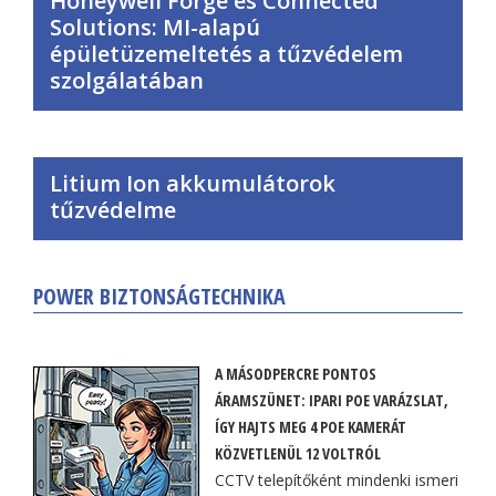
Honeywell Forge és Connected
Solutions: MI-alapú
épületüzemeltetés a tűzvédelem
szolgálatában
Litium Ion akkumulátorok
tűzvédelme
POWER BIZTONSÁGTECHNIKA
A MÁSODPERCRE PONTOS
ÁRAMSZÜNET: IPARI POE VARÁZSLAT,
ÍGY HAJTS MEG 4 POE KAMERÁT
KÖZVETLENÜL 12 VOLTRÓL
CCTV telepítőként mindenki ismeri