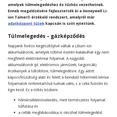
amelyek túlmelegedéshez és tűzhöz vezethetnek.
Ennek megelőzésére fejlesztették ki a Honeywell Li-
ion Tamer® érzékelő rendszert, amelyről már
adatközpont tűzek
kapcsán is szót ejtettünk.
Túlmelegedés – gázképződés
Napjaink fontos kiegészítőjévé váltak a Lítium ion
akkumulátorok, amelyek töltése esetén kialakulhat egy nem
megfelelő elektrokémiai folyamat. A nagyobb
akkumulátorok (pl. elektromos járművek, targoncák)
érzékenyek a túltöltésre, túlmelegedésre. Egy adott
kapocsfeszültség alatt és felett a beinduló hőtermelő kémia
folyamatok önfenntartóvá tudnak válni, s a cella füstölni és
égni kezd. Ez a töltés közbeni.
hőmérsékletnövekedés, mint természetes folyamat
túlfutása és
a cellák meghibásodása is okozhat túlmelegedést.