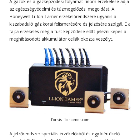
A gázok és a gázképződési folyamat finom érzékelése adja
az egészségvédelmi és tűzmegelőzési megoldást. A
Honeywell Li-Ion Tamer érzékelőrendszere ugyanis a
kiszabaduló gáz korai felismerésére és jelzésére szolgál. E a
fajta érzékelés még a füst képződése előtt jelezni képes a
meghibásodott akkumulátor cellák okozta veszélyt.
Forrás: liiontamer.com
A jelzőrendszer speciális érzékelőkből és egy kiértékelő