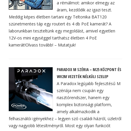
a rémálmot: amikor elmegy az
áram, kezdődik az igazi teszt.
Meddig képes életben tartani egy Teltonika BAT120
szünetmentes táp egy routert és 4 db PoE kamerát? A
laborunkban teszteltünk egy megoldást, amivel egyetlen
12V-os mini egységgel tarthatsz életben 4 PoE
kamerát!Olvass tovább! – Mutatjuk!
PARADOX M SZÉRIA – M25 KÖZPONT ÉS
WV2M VEZETÉK NÉLKÜLI SZELEP
A Paradox legújabb fejlesztésű M
szériája nem csupán egy
riasztórendszer, hanem egy
komplex biztonsági platform,
amely alkalmazkodik a
felhasználói igényekhez – legyen szó családi házról, üzletről
vagy nagyobb létesítményről. Most egy olyan funkciót