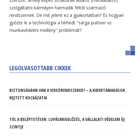
szenzor, amely képes strukturált adatot (metaadatot)
szolgáltatni bármilyen harmadik féltől származó
rendszernek. De mit jelent ez a gyakorlatban? És hogyan
győzte le a technológia a hírhedt "sárga pulóver vs
munkavédelmi mellény" problémát?
LEGOLVASOTTABB CIKKEK
BIZTONSÁGBAN VAN A VIDEÓRENDSZERED? – A KIBERTÁMADÁSOK
REJTETT KOCKÁZATAI
TÚL A BELÉPTETÉSEN: LOPÁSMEGELŐZÉS, A VÁLLALATI VÉDELEM ÚJ
SZINTJE