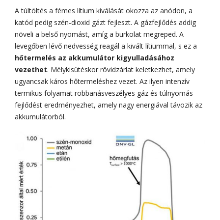
A túltöltés a fémes lítium kiválását okozza az anódon, a
katód pedig szén-dioxid gázt fejleszt. A gázfejlődés addig
növeli a belső nyomást, amíg a burkolat megreped. A
levegőben lévő nedvesség reagál a kivált lítiummal, s ez a
hőtermelés az akkumulátor kigyulladásához
vezethet
. Mélykisütéskor rövidzárlat keletkezhet, amely
ugyancsak káros hőtermeléshez vezet. Az ilyen intenzív
termikus folyamat robbanásveszélyes gáz és túlnyomás
fejlődést eredményezhet, amely nagy energiával távozik az
akkumulátorból.