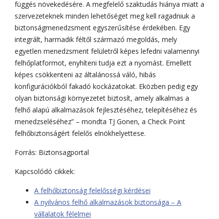
függés növekedésére. A megfelelő szaktudás hiánya miatt a
szervezeteknek minden lehetőséget meg kell ragadniuk a
biztonságmenedzsment egyszerűsítése érdekében. Egy
integrált, harmadik féltől származó megoldás, mely
egyetlen menedzsment felületről képes lefedni valamennyi
felhőplatformot, enyhíteni tudja ezt a nyomást. Emellett
képes csökkenteni az általánossá váló, hibás
konfigurációkból fakadó kockázatokat. Eközben pedig egy
olyan biztonsági környezetet biztosít, amely alkalmas a
felhő alapú alkalmazások fejlesztéséhez, telepítéséhez és
menedzseléséhez” – mondta TJ Gonen, a Check Point
felhőbiztonságért felelős elnökhelyettese.
Forrás: Biztonsagportal
Kapcsolódó cikkek:
A felhőbiztonság felelősségi kérdései
A nyilvános felhő alkalmazások biztonsága – A
vállalatok félelmei