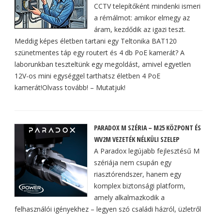
CCTV telepítőként mindenki ismeri
a rémálmot: amikor elmegy az
áram, kezdődik az igazi teszt.
Meddig képes életben tartani egy Teltonika BAT120
szünetmentes táp egy routert és 4 db PoE kamerát? A
laborunkban teszteltünk egy megoldást, amivel egyetlen
12V-os mini egységgel tarthatsz életben 4 PoE
kamerát!Olvass tovább! – Mutatjuk!
PARADOX M SZÉRIA – M25 KÖZPONT ÉS
WV2M VEZETÉK NÉLKÜLI SZELEP
A Paradox legújabb fejlesztésű M
szériája nem csupán egy
riasztórendszer, hanem egy
komplex biztonsági platform,
amely alkalmazkodik a
felhasználói igényekhez – legyen szó családi házról, üzletről