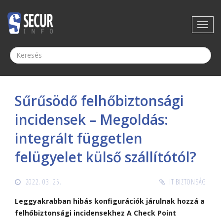
Sűrűsödő felhőbiztonsági
incidensek – Megoldás:
integrált független
felügyelet külső szállítótól?
2022. 03. 25.
IT BIZTONSÁG
Leggyakrabban hibás konfigurációk járulnak hozzá a
felhőbiztonsági incidensekhez A Check Point