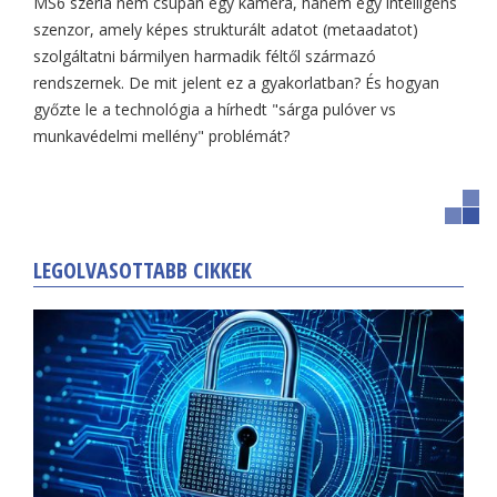
MS6 széria nem csupán egy kamera, hanem egy intelligens
szenzor, amely képes strukturált adatot (metaadatot)
szolgáltatni bármilyen harmadik féltől származó
rendszernek. De mit jelent ez a gyakorlatban? És hogyan
győzte le a technológia a hírhedt "sárga pulóver vs
munkavédelmi mellény" problémát?
LEGOLVASOTTABB CIKKEK