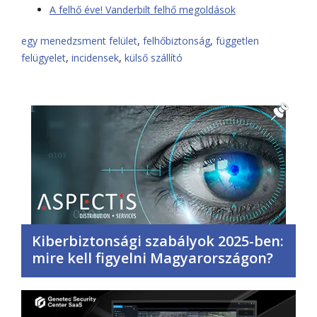
A felhő éve! Vanderbilt felhő megoldások
egy menedzsment felület
,
felhőbiztonság
,
független
felügyelet
,
incidensek
,
külső szállító
Kiberbiztonsági szabályok 2025-ben:
mire kell figyelni Magyarországon?