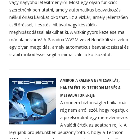
vagy nagyobb létesítményről. Most egy olyan funkciót
szeretnénk bemutatni, amely automatikus beavatkozás
nélkül óriási károkat okozhat. Ez a vízkár, amely jellemzően
csőtöréssel, illesztési hibával vagy készülék-
meghibásodással alakulhat ki. A vízkár gyors kezelése ma
már alapelvárás! A Paradox WV2M vezeték nélküli vízszelep
egy olyan megoldás, amely automatikus beavatkozással és
stabil működéssel segít minimalizálni a kockázatot.
AMIKOR A KAMERA NEM CSAK LÁT,
HANEM ÉRT IS: TECHSON MS6 ÉS A
METAADATOK EREJE
A modern biztonságtechnika már
rég nem arról szól, hogy rögzítjük
a pixelsorokat egy merevlemezre.
A valódi érték az adatban rejlik. A
legújabb projektünkben bebizonyítottuk, hogy a Techson