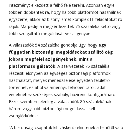
intézményt elkezdett a felhő felé terelni. Azonban egyre
többen döbbentek rá, hogy ha több platformot használnak
egyszerre, akkor az bizony ismét komplex IT-feladatokat ró
rájuk. Márpedig a megkérdezettek 76 százaléka kettő vagy
több szolgáltató megoldását veszi igénybe.
A válaszadók 54 százaléka gondolja úgy, hogy
egy
független biztonsági megoldásokat szállító cég
jobban megfelel az igényeknek, mint a
platformszolgáltatók
. A szervezetek 75 százaléka
részesíti előnyben az egységes biztonsági platformok
használatát, melyek menedzselése egyetlen felületről
történhet, és ahol valamennyi, felhőben tárolt adat
védelméhez szükséges szabály, házirend konfigurálható.
Ezzel szemben jelenleg a válaszadók 80 százalékának
három vagy több biztonsági megoldással kell
zsonglőrködnie.
“A biztonsági csapatok kihívásként tekintenek a felhőtől való