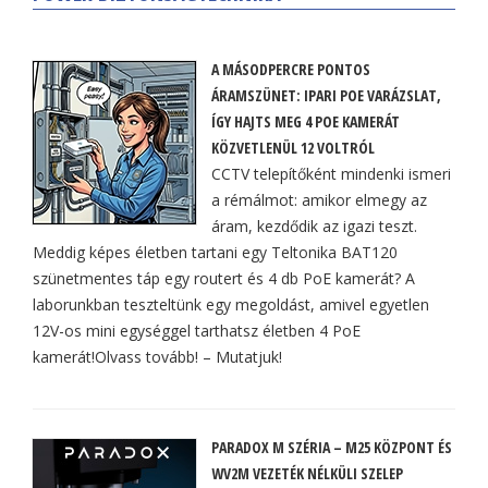
A MÁSODPERCRE PONTOS
ÁRAMSZÜNET: IPARI POE VARÁZSLAT,
ÍGY HAJTS MEG 4 POE KAMERÁT
KÖZVETLENÜL 12 VOLTRÓL
CCTV telepítőként mindenki ismeri
a rémálmot: amikor elmegy az
áram, kezdődik az igazi teszt.
Meddig képes életben tartani egy Teltonika BAT120
szünetmentes táp egy routert és 4 db PoE kamerát? A
laborunkban teszteltünk egy megoldást, amivel egyetlen
12V-os mini egységgel tarthatsz életben 4 PoE
kamerát!Olvass tovább! – Mutatjuk!
PARADOX M SZÉRIA – M25 KÖZPONT ÉS
WV2M VEZETÉK NÉLKÜLI SZELEP