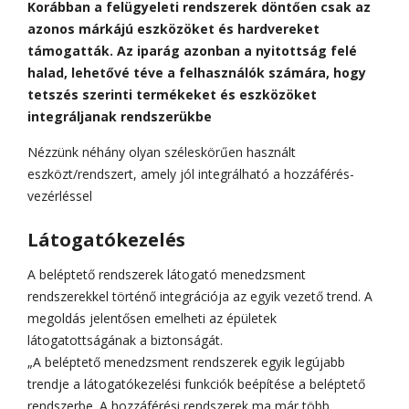
Korábban a felügyeleti rendszerek döntően csak az
azonos márkájú eszközöket és hardvereket
támogatták. Az iparág azonban a nyitottság felé
halad, lehetővé téve a felhasználók számára, hogy
tetszés szerinti termékeket és eszközöket
integráljanak rendszerükbe
Nézzünk néhány olyan széleskörűen használt
eszközt/rendszert, amely jól integrálható a hozzáférés-
vezérléssel
Látogatókezelés
A beléptető rendszerek látogató menedzsment
rendszerekkel történő integrációja az egyik vezető trend. A
megoldás jelentősen emelheti az épületek
látogatottságának a biztonságát.
„A beléptető menedzsment rendszerek egyik legújabb
trendje a látogatókezelési funkciók beépítése a beléptető
rendszerbe. A hozzáférési rendszerek ma már több