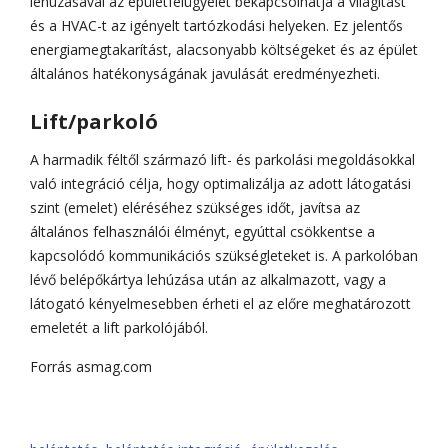
lehúzásával az épületfelügyelet bekapcsolhatja a világítást
és a HVAC-t az igényelt tartózkodási helyeken. Ez jelentős
energiamegtakarítást, alacsonyabb költségeket és az épület
általános hatékonyságának javulását eredményezheti.
Lift/parkoló
A harmadik féltől származó lift- és parkolási megoldásokkal
való integráció célja, hogy optimalizálja az adott látogatási
szint (emelet) eléréséhez szükséges időt, javítsa az
általános felhasználói élményt, egyúttal csökkentse a
kapcsolódó kommunikációs szükségleteket is. A parkolóban
lévő belépőkártya lehúzása után az alkalmazott, vagy a
látogató kényelmesebben érheti el az előre meghatározott
emeletét a lift parkolójából.
Forrás asmag.com