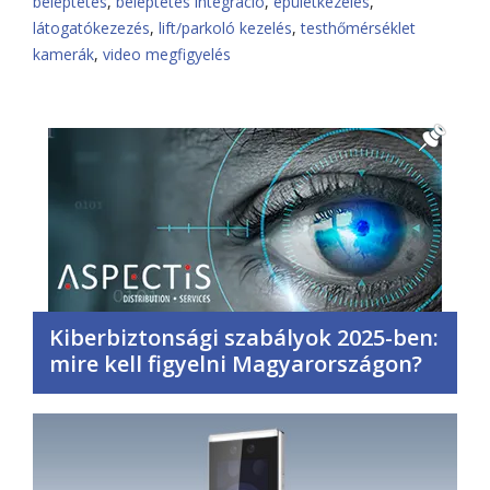
beléptetés
,
beléptetés integráció
,
épületkezelés
,
látogatókezezés
,
lift/parkoló kezelés
,
testhőmérséklet
kamerák
,
video megfigyelés
Kiberbiztonsági szabályok 2025-ben:
mire kell figyelni Magyarországon?