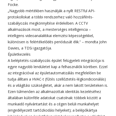
Focke.
„Nagyobb mértékben használják a nyílt RESTful API-
protokollokat a többi rendszerhez való hozzáférés-
szabályozás megkönnyítése érdekében. A CCTV
alkalmazások most, a mesterséges intelligencia –
intelligens videoanalalitikai elemzési képességekkel,
különösen is felértékelődés periódusát élik.” – mondta John
Davies, a TDSi igazgatója.
Épületkezelés
A beléptetés-szabályozás épület felügyeleti integrációja is
egyre nagyobb lendületet kap a felhasználók körében. Ezzel
az integrációval az épületautomatizálás megfelelően be
tudja állítani a HVAC-t (fűtés szellőztetés-légkondicionálás)
és a világítási szükségletet, akár a nem lakott területeken is.
Ezen túlmenően az alkalmazottak identitás kezeléséhez
általában különféle adatokat csatolnak: többek között a
munkaidő nyilvántartást és a cégen belüli munkahelyet
(engedélyezett tartózkodási helyeket); a belépőkártya