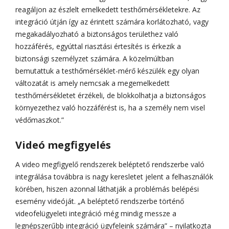
reagáljon az észlelt emelkedett testhőmérsékletekre. Az
integráció útján így az érintett számára korlátozható, vagy
megakadályozható a biztonságos területhez való
hozzáférés, egyúttal riasztási értesítés is érkezik a
biztonsági személyzet számára. A közelmúltban
bemutattuk a testhőmérséklet-mérő készülék egy olyan
változatát is amely nemcsak a megemelkedett
testhőmérsékletet érzékeli, de blokkolhatja a biztonságos
környezethez való hozzáférést is, ha a személy nem visel
védőmaszkot.”
Videó megfigyelés
A video megfigyelő rendszerek beléptető rendszerbe való
integrálása továbbra is nagy keresletet jelent a felhasználók
körében, hiszen azonnal láthatják a problémás belépési
esemény videóját. „A beléptető rendszerbe történő
videofelügyeleti integráció még mindig messze a
legnépszerűbb integráció ügyfeleink számára” – nyilatkozta