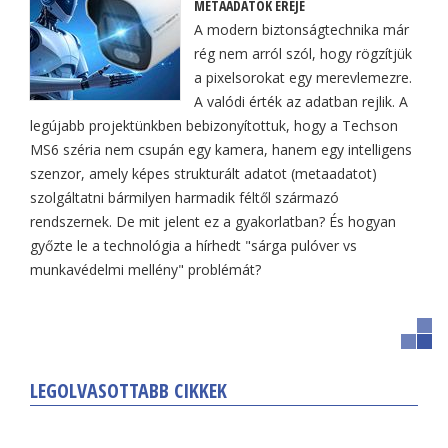
METAADATOK EREJE
A modern biztonságtechnika már
rég nem arról szól, hogy rögzítjük
a pixelsorokat egy merevlemezre.
A valódi érték az adatban rejlik. A
legújabb projektünkben bebizonyítottuk, hogy a Techson
MS6 széria nem csupán egy kamera, hanem egy intelligens
szenzor, amely képes strukturált adatot (metaadatot)
szolgáltatni bármilyen harmadik féltől származó
rendszernek. De mit jelent ez a gyakorlatban? És hogyan
győzte le a technológia a hírhedt "sárga pulóver vs
munkavédelmi mellény" problémát?
LEGOLVASOTTABB CIKKEK