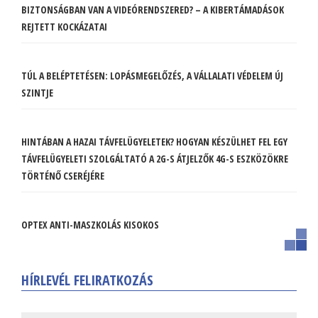
BIZTONSÁGBAN VAN A VIDEÓRENDSZERED? – A KIBERTÁMADÁSOK
REJTETT KOCKÁZATAI
TÚL A BELÉPTETÉSEN: LOPÁSMEGELŐZÉS, A VÁLLALATI VÉDELEM ÚJ
SZINTJE
HINTÁBAN A HAZAI TÁVFELÜGYELETEK? HOGYAN KÉSZÜLHET FEL EGY
TÁVFELÜGYELETI SZOLGÁLTATÓ A 2G-S ÁTJELZŐK 4G-S ESZKÖZÖKRE
TÖRTÉNŐ CSERÉJÉRE
OPTEX ANTI-MASZKOLÁS KISOKOS
HÍRLEVÉL FELIRATKOZÁS