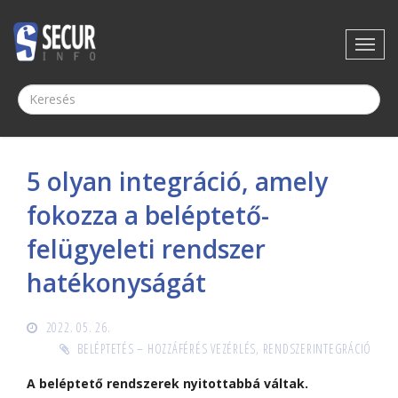
5 olyan integráció, amely
fokozza a beléptető-
felügyeleti rendszer
hatékonyságát
2022. 05. 26.
BELÉPTETÉS – HOZZÁFÉRÉS VEZÉRLÉS
,
RENDSZERINTEGRÁCIÓ
A beléptető rendszerek nyitottabbá váltak.