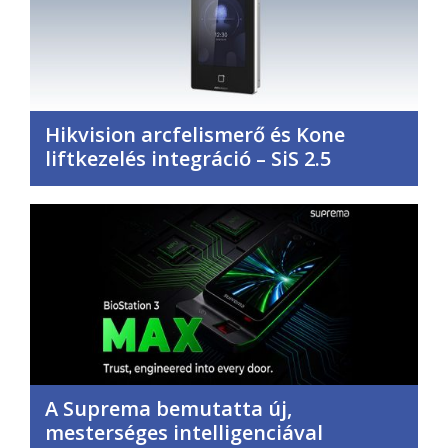
Hikvision arcfelismerő és Kone
liftkezelés integráció – SiS 2.5
A Suprema bemutatta új,
mesterséges intelligenciával