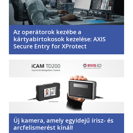
Az operátorok kezébe a
kártyabirtokosok kezelése: AXIS
Secure Entry for XProtect
Új kamera, amely egyidejű írisz- és
arcfelismerést kínál!