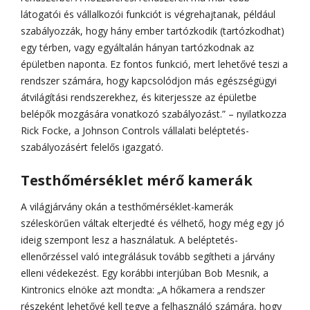
látogatói és vállalkozói funkciót is végrehajtanak, például
szabályozzák, hogy hány ember tartózkodik (tartózkodhat)
egy térben, vagy egyáltalán hányan tartózkodnak az
épületben naponta. Ez fontos funkció, mert lehetővé teszi a
rendszer számára, hogy kapcsolódjon más egészségügyi
átvilágítási rendszerekhez, és kiterjessze az épületbe
belépők mozgására vonatkozó szabályozást.” – nyilatkozza
Rick Focke, a Johnson Controls vállalati beléptetés-
szabályozásért felelős igazgató.
Testhőmérséklet mérő kamerák
A világjárvány okán a testhőmérséklet-kamerák
széleskörűen váltak elterjedté és vélhető, hogy még egy jó
ideig szempont lesz a használatuk. A beléptetés-
ellenőrzéssel való integrálásuk tovább segítheti a járvány
elleni védekezést. Egy korábbi interjúban Bob Mesnik, a
Kintronics elnöke azt mondta: „A hőkamera a rendszer
részeként lehetővé kell tegye a felhasználó számára, hogy