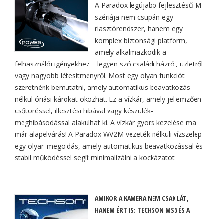
A Paradox legújabb fejlesztésű M
szériája nem csupán egy
riasztórendszer, hanem egy
komplex biztonsági platform,
amely alkalmazkodik a
felhasználói igényekhez – legyen szó családi házról, üzletről
vagy nagyobb létesítményről. Most egy olyan funkciót
szeretnénk bemutatni, amely automatikus beavatkozás
nélkül óriási károkat okozhat. Ez a vízkár, amely jellemzően
csőtöréssel, illesztési hibával vagy készülék-
meghibásodással alakulhat ki. A vízkár gyors kezelése ma
már alapelvárás! A Paradox WV2M vezeték nélküli vízszelep
egy olyan megoldás, amely automatikus beavatkozással és
stabil működéssel segít minimalizálni a kockázatot.
AMIKOR A KAMERA NEM CSAK LÁT,
HANEM ÉRT IS: TECHSON MS6 ÉS A