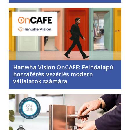
Hanwha Vision OnCAFE: Felhőalapú
hozzáférés-vezérlés modern
vállalatok számára