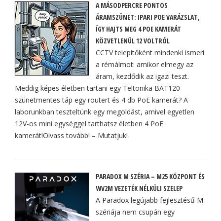
A MÁSODPERCRE PONTOS
ÁRAMSZÜNET: IPARI POE VARÁZSLAT,
ÍGY HAJTS MEG 4 POE KAMERÁT
KÖZVETLENÜL 12 VOLTRÓL
CCTV telepítőként mindenki ismeri
a rémálmot: amikor elmegy az
áram, kezdődik az igazi teszt.
Meddig képes életben tartani egy Teltonika BAT120
szünetmentes táp egy routert és 4 db PoE kamerát? A
laborunkban teszteltünk egy megoldást, amivel egyetlen
12V-os mini egységgel tarthatsz életben 4 PoE
kamerát!Olvass tovább! – Mutatjuk!
PARADOX M SZÉRIA – M25 KÖZPONT ÉS
WV2M VEZETÉK NÉLKÜLI SZELEP
A Paradox legújabb fejlesztésű M
szériája nem csupán egy