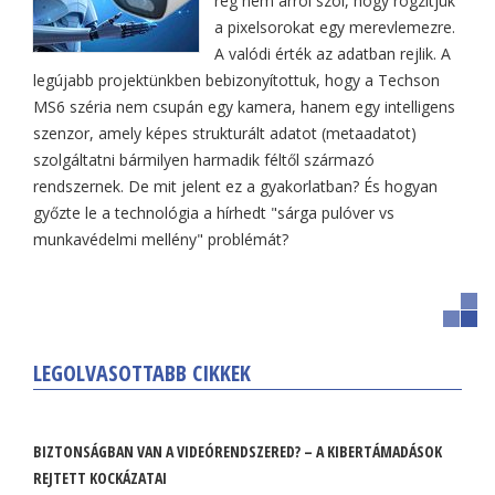
rég nem arról szól, hogy rögzítjük
a pixelsorokat egy merevlemezre.
A valódi érték az adatban rejlik. A
legújabb projektünkben bebizonyítottuk, hogy a Techson
MS6 széria nem csupán egy kamera, hanem egy intelligens
szenzor, amely képes strukturált adatot (metaadatot)
szolgáltatni bármilyen harmadik féltől származó
rendszernek. De mit jelent ez a gyakorlatban? És hogyan
győzte le a technológia a hírhedt "sárga pulóver vs
munkavédelmi mellény" problémát?
LEGOLVASOTTABB CIKKEK
BIZTONSÁGBAN VAN A VIDEÓRENDSZERED? – A KIBERTÁMADÁSOK
REJTETT KOCKÁZATAI