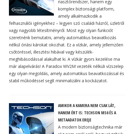
riasztórendszer, hanem egy
komplex biztonsági platform,
amely alkalmazkodik a
felhasználói igényekhez – legyen szó családi házról, üzletről
vagy nagyobb létesítményről. Most egy olyan funkciót
szeretnénk bemutatni, amely automatikus beavatkozás
nélkül óriási károkat okozhat. Ez a vízkár, amely jellemzően
csőtöréssel, illesztési hibával vagy készülék-
meghibásodással alakulhat ki. A vízkár gyors kezelése ma
már alapelvárás! A Paradox WV2M vezeték nélküli vízszelep
egy olyan megoldás, amely automatikus beavatkozással és
stabil működéssel segít minimalizálni a kockázatot.
AMIKOR A KAMERA NEM CSAK LÁT,
HANEM ÉRT IS: TECHSON MS6 ÉS A
METAADATOK EREJE
A modern biztonságtechnika már