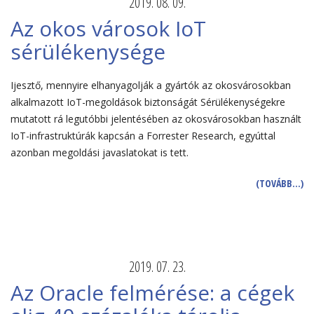
2019. 08. 09.
Az okos városok IoT
sérülékenysége
Ijesztő, mennyire elhanyagolják a gyártók az okosvárosokban
alkalmazott IoT-megoldások biztonságát Sérülékenységekre
mutatott rá legutóbbi jelentésében az okosvárosokban használt
IoT-infrastruktúrák kapcsán a Forrester Research, egyúttal
azonban megoldási javaslatokat is tett.
(TOVÁBB…)
2019. 07. 23.
Az Oracle felmérése: a cégek