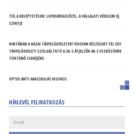
TÚL A BELÉPTETÉSEN: LOPÁSMEGELŐZÉS, A VÁLLALATI VÉDELEM ÚJ
SZINTJE
HINTÁBAN A HAZAI TÁVFELÜGYELETEK? HOGYAN KÉSZÜLHET FEL EGY
TÁVFELÜGYELETI SZOLGÁLTATÓ A 2G-S ÁTJELZŐK 4G-S ESZKÖZÖKRE
TÖRTÉNŐ CSERÉJÉRE
OPTEX ANTI-MASZKOLÁS KISOKOS
HÍRLEVÉL FELIRATKOZÁS