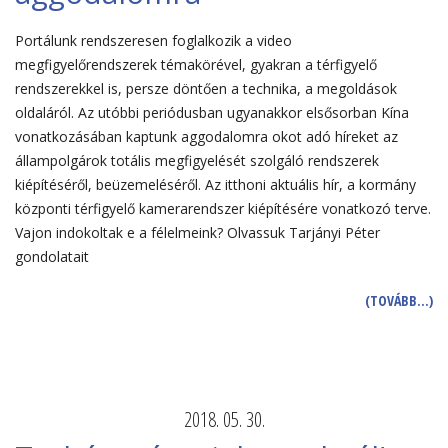
Portálunk rendszeresen foglalkozik a video
megfigyelőrendszerek témakörével, gyakran a térfigyelő
rendszerekkel is, persze döntően a technika, a megoldások
oldaláról. Az utóbbi periódusban ugyanakkor elsősorban Kína
vonatkozásában kaptunk aggodalomra okot adó híreket az
állampolgárok totális megfigyelését szolgáló rendszerek
kiépítéséről, beüzemeléséről. Az itthoni aktuális hír, a kormány
központi térfigyelő kamerarendszer kiépítésére vonatkozó terve.
Vajon indokoltak e a félelmeink? Olvassuk Tarjányi Péter
gondolatait
(TOVÁBB…)
2018. 05. 30.